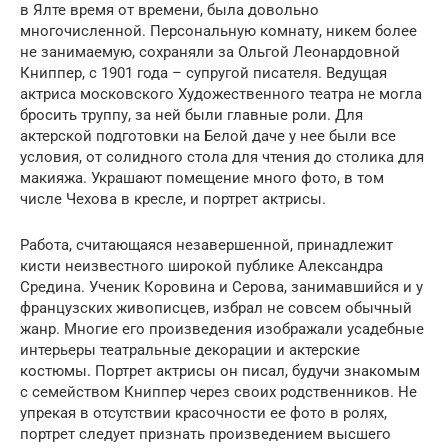
в Ялте время от времени, была довольно
многочисленной. Персональную комнату, никем более
не занимаемую, сохраняли за Ольгой Леонардовной
Книппер, с 1901 года – супругой писателя. Ведущая
актриса московского Художественного театра не могла
бросить труппу, за ней были главные роли. Для
актерской подготовки на Белой даче у нее были все
условия, от солидного стола для чтения до столика для
макияжа. Украшают помещение много фото, в том
числе Чехова в кресле, и портрет актрисы.
Работа, считающаяся незавершенной, принадлежит
кисти неизвестного широкой публике Александра
Средина. Ученик Коровина и Серова, занимавшийся и у
французских живописцев, избрал не совсем обычный
жанр. Многие его произведения изображали усадебные
интерьеры театральные декорации и актерские
костюмы. Портрет актрисы он писал, будучи знакомым
с семейством Книппер через своих родственников. Не
упрекая в отсутствии красочности ее фото в ролях,
портрет следует признать произведением высшего