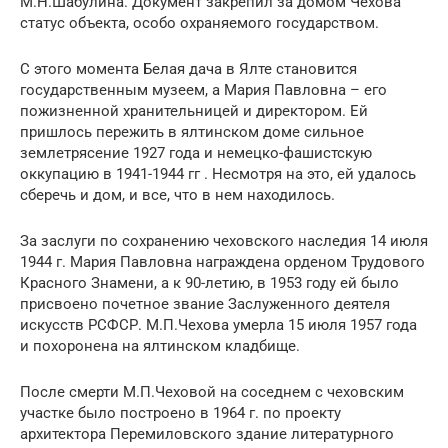
М.Н.Шабулина. Документ закрепил за домом Чехова
статус объекта, особо охраняемого государством.
С этого момента Белая дача в Ялте становится
государственным музеем, а Мария Павловна – его
пожизненной хранительницей и директором. Ей
пришлось пережить в ялтинском доме сильное
землетрясение 1927 года и немецко-фашистскую
оккупацию в 1941-1944 гг . Несмотря на это, ей удалось
сберечь и дом, и все, что в нем находилось.
За заслуги по сохранению чеховского наследия 14 июля
1944 г. Мария Павловна награждена орденом Трудового
Красного Знамени, а к 90-летию, в 1953 году ей было
присвоено почетное звание Заслуженного деятеля
искусств РСФСР. М.П.Чехова умерла 15 июля 1957 года
и похоронена на ялтинском кладбище.
После смерти М.П.Чеховой на соседнем с чеховским
участке было построено в 1964 г. по проекту
архитектора Перемиловского здание литературного