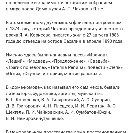
по величине и значимости чеховским собранием
в мире после Дома-музея А. П. Чехова в Ялте.
В этом каменном двухэтажном флигеле, построенном
в 1874 году, который Чеховы арендовали у известного
врача Я. А. Корнеева, писатель жил с 27 августа 1886
года до отъезда на остров Сахалин в апреле 1890 года.
Именно здесь были написаны пьесы «Иванов»,
«Леший», «Медведь», «Предложение», «Свадьба»,
«Трагик поневоле», «Татьяна Репина»; повести «Степь»,
«Огни», «Скучная история», многие рассказы.
В «доме-комоде», как называл его сам Чехов, бывали
литераторы, художники, артисты, музыканты:
В. Г. Короленко, В. А. Гиляровский, А. С. Суворин,
Д. В. Григорович, А. Н. Плещеев, И. И. Левитан, Ф. О.
Шехтель, П. И. Чайковский, А. И. Сумбатов-Южин,
В. И. Немирович-Данченко.
В мемориальном пространстве дома, восстановленном