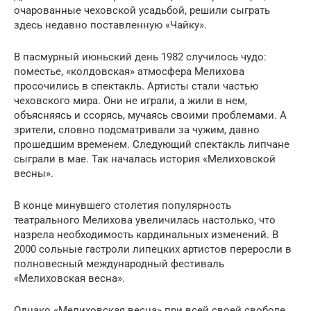
очарованные чеховской усадьбой, решили сыграть
здесь недавно поставленную «Чайку».
В пасмурный июньский день 1982 случилось чудо:
поместье, «колдовская» атмосфера Мелихова
просочились в спектакль. Артисты стали частью
чеховского мира. Они не играли, а жили в нем,
объясняясь и ссорясь, мучаясь своими проблемами. А
зрители, словно подсматривали за чужим, давно
прошедшим временем. Следующий спектакль липчане
сыграли в мае. Так началась история «Мелиховской
весны».
В конце минувшего столетия популярность
театрального Мелихова увеличилась настолько, что
назрела необходимость кардинальных изменений. В
2000 сольные гастроли липецких артистов переросли в
полновесный международный фестиваль
«Мелиховская весна».
Однако «Мелиховская весна» при всей своей свободе