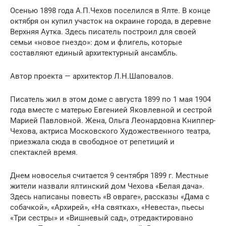
Осенью 1898 года А.П.Чехов поселился в Ялте. В конце
октября он купил участок на окраине города, в деревне
Верхняя Аутка. Здесь писатель построил для своей
семьи «новое гнездо»: дом и флигель, которые
составляют единый архитектурный ансамбль.
Автор проекта — архитектор Л.Н.Шаповалов.
Писатель жил в этом доме с августа 1899 по 1 мая 1904
года вместе с матерью Евгенией Яковлевной и сестрой
Марией Павловной. Жена, Ольга Леонардовна Книппер-
Чехова, актриса Московского Художественного театра,
приезжала сюда в свободное от репетиций и
спектаклей время.
Днем новоселья считается 9 сентября 1899 г. Местные
жители назвали ялтинский дом Чехова «Белая дача».
Здесь написаны повесть «В овраге», рассказы «Дама с
собачкой», «Архирей», «На святках», «Невеста», пьесы
«Три сестры» и «Вишневый сад», отредактировано