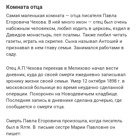
Комната отца
Самая маленькая комната — отца писателя Павла
Егоровича Чехова. В ней много икон — отец был очень
набожным человеком, любил ходить в церковь, ездил в
Давидов монастырь, пел псалмы. Также любил читать
газеты, играть на скрипке. Сына называл Антошей и
признавал в нем главу семьи. Занимался работами в
саду.
Отец А.П.Чехова переехав в Мелихово начал вести
дневник, куда до своей смерти ежедневно записывал
хронику жизни своей семьи. Умер 12 октября 1898 г. в
московской больнице во время неудачно сделанной
операции. Похоронен на Новодевичьем кладбище.
Последняя запись в дневнике сделана дочерью, где
сообщается о смерти отца.
Смерть Павла Егоровича произошла, когда писатель
был в Ялте. В письме сестре Марии Павловне он
пишет: