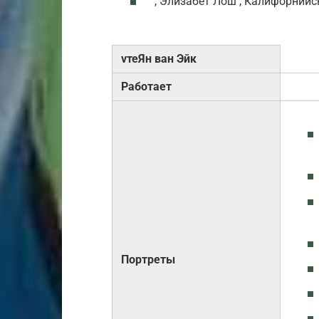
, Элизабет Лош , Калифорнийс
vтеЯн ван Эйк
Работает
Портреты