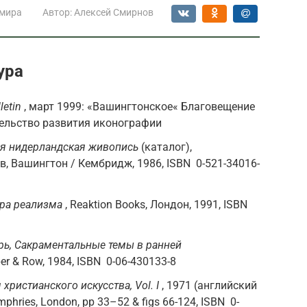
 мира
Автор:
Алексей Смирнов
ура
letin
, март 1999: «Вашингтонское« Благовещение
тельство развития иконографии
я нидерландская живопись
(каталог),
, Вашингтон / Кембридж, 1986, ISBN 0-521-34016-
гра реализма
, Reaktion Books, Лондон, 1991, ISBN
арь, Сакраментальные темы в ранней
per & Row, 1984, ISBN 0-06-430133-8
христианского искусства, Vol. I
, 1971 (английский
phries, London, pp 33–52 & figs 66-124, ISBN 0-