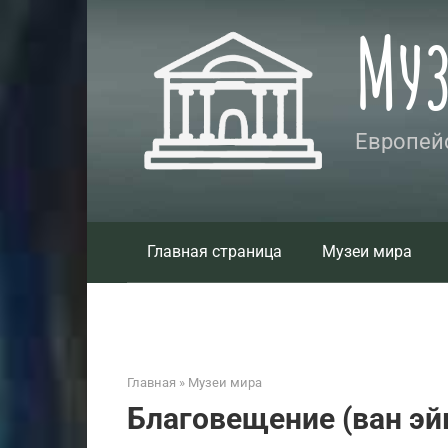
Перейти
Му
к
контенту
Европейс
Главная страница
Музеи мира
Главная
»
Музеи мира
Благовещение (ван эй