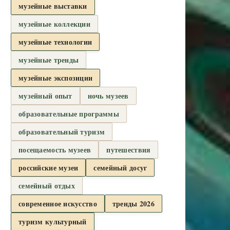
музейные выставки
музейные коллекции
музейные технологии
музейные тренды
музейные экспозиции
музейный опыт
ночь музеев
образовательные программы
образовательный туризм
посещаемость музеев
путешествия
российские музеи
семейный досуг
семейный отдых
современное искусство
тренды 2026
туризм культурный