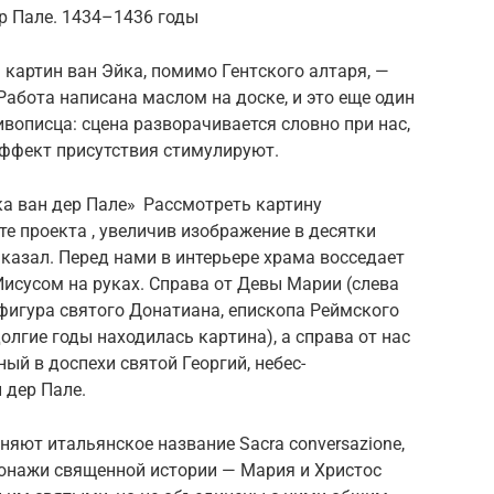
р Пале. 1434–1436 годы
картин ван Эйка, поми­мо Гент­ско­го алтаря, —
Работа написана мас­лом на доске, и это еще один
описца: сцена разворачивается словно при нас,
эффект присутствия стимулируют.
а ван дер Пале» Рассмотреть картину
е проекта , увеличив изображение в десятки
заказал. Перед нами в интерьере храма восседает
исусом на руках. Справа от Девы Марии (слева
фигура святого Донатиана, еписко­па Реймского
олгие годы находилась кар­тина), а справа от нас
ый в доспехи свя­той Георгий, небес­
н дер Пале.
няют итальянское название Sacra conversazione,
сонажи священной исто­рии — Мария и Христос