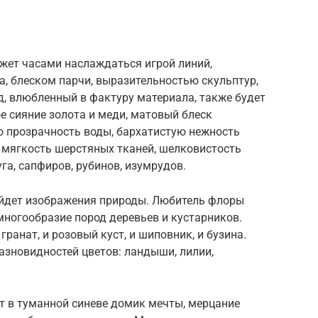
жет часами наслаждаться игрой линий,
а, блеском парчи, выразительностью скульптур,
, влюбленный в фактуру материала, также будет
е сияние золота и меди, матовый блеск
ю прозрачность воды, бархатистую нежность
 мягкость шерстяных тканей, шелковистость
га, сапфиров, рубинов, изумрудов.
айдет изображения природы. Любитель флоры
многообразие пород деревьев и кустарников.
 гранат, и розовый куст, и шиповник, и бузина.
азновидностей цветов: ландыши, лилии,
т в туманной синеве домик мечты, мерцание