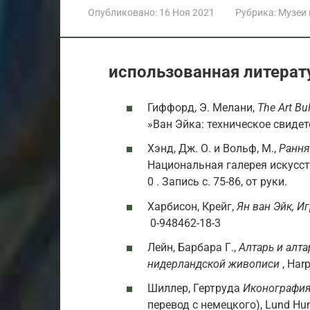
Опубликовано:
16 Ноя 2021
Рубрика:
Музеи
использованная литерат
Гиффорд, Э. Мелани,
The Art Bul
»Ван Эйка: техническое свиде
Хэнд, Дж. О. и Вольф, М.,
Рання
Национальная галерея искусств
0 . Запись с. 75-86, от руки.
Харбисон, Крейг,
Ян ван Эйк, И
0-948462-18-3
Лейн, Барбара Г.,
Алтарь и алт
нидерландской живописи
, Har
Шиллер, Гертруда
Иконография 
перевод с немецкого), Lund Hum