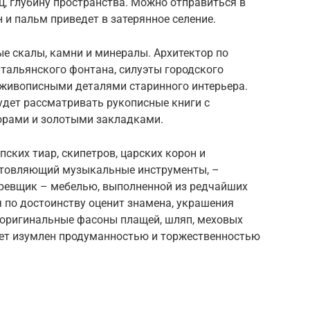
ц, глубину пространства. Можно отправиться в
н и пальм приведет в затерянное селение.
ые скалы, камни и минералы. Архитектор по
итальянского фонтана, силуэты городского
живописными деталями старинного интерьера.
дет рассматривать рукописные книги с
юрами и золотыми закладками.
ских тиар, скипетров, царских корон и
готовляющий музыкальные инструменты, –
ревщик – мебелью, выполненной из редчайших
 по достоинству оценит знамена, украшения
– оригинальные фасоны плащей, шляп, меховых
дет изумлен продуманностью и торжественностью