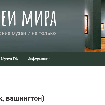
зеи мира
кие музеи и не только
Музеи РФ
Информация
к, вашингтон)