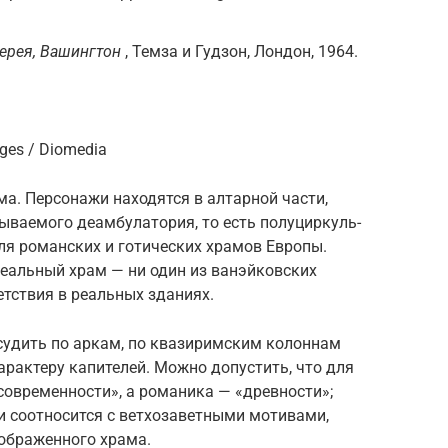
ерея, Вашингтон
, Темза и Гудзон, Лондон, 1964.
ges / Diomedia
а. Персо­нажи находятся в алтарной части,
ва­емого деамбулато­рия, то есть полуцир­куль­
для романских и готических храмов Европы.
реаль­ный храм — ни один из ванэйковских
етствия в реальных зданиях.
судить по аркам, по квазиримским колон­нам
харак­теру капителей. Можно допустить, что для
совре­менности», а романика — «древности»;
и соотносится с ветхозаветными мотивами,
ображен­ного храма.