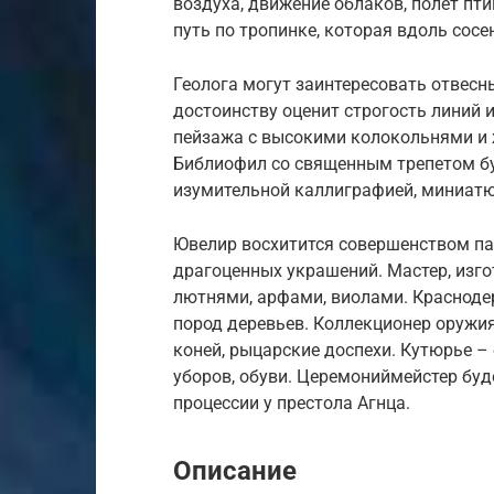
воздуха, движение облаков, полет пти
путь по тропинке, которая вдоль сосе
Геолога могут заинтересовать отвесн
достоинству оценит строгость линий 
пейзажа с высокими колокольнями и 
Библиофил со священным трепетом бу
изумительной каллиграфией, миниат
Ювелир восхитится совершенством пап
драгоценных украшений. Мастер, из
лютнями, арфами, виолами. Красноде
пород деревьев. Коллекционер оружия
коней, рыцарские доспехи. Кутюрье 
уборов, обуви. Церемониймейстер бу
процессии у престола Агнца.
Описание