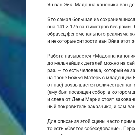
Ян ван Эйк. Мадонна каноника ван де
Это самая большая из сохра­нив­шихся 
она 141 × 176 сантиметров без рамы. 
образец феноменального реализма жив
и некоторые хитрости ван Эйка этот 
Работа называется «Мадонна каноник
до мельчайших деталей можно на сайт
раз. — то есть чело­века, который ее 
на троне Божья Матерь с младенцем И
от нас) возвы­шается величественная 
(ему был посвящен собор, в котором д
и слева от Девы Марии стоят закованн
ный покровитель заказчика, и сам ва
Для описания этой сцены часто приме
то есть «Святое собеседование». Пер