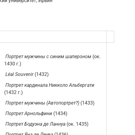
кий университет, Ирвин
Портрет мужчины с синим шапероном
(ок.
1430 г.)
Léal Souvenir
(1432)
Портрет кардинала Никколо Альбергати
(1432 г.)
Портрет мужчины (Автопортрет?)
(1433)
Портрет Арнольфини
(1434)
Портрет Бодуэна де Ланнуа
(ок. 1435)
Портрет Яна де Леува
(1436)