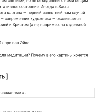
им святы­ми, но не объединены с ними общим
татив­ное состояние. Иногда в Sacra
и эта картина — первый известный нам случай
 — совре­менник худож­ника — оказывается
ией и Христом (а не, например, на отдельной
?» про ван Эйка
для медитации? Почему в его картины хочется
ь ]
связанные с .