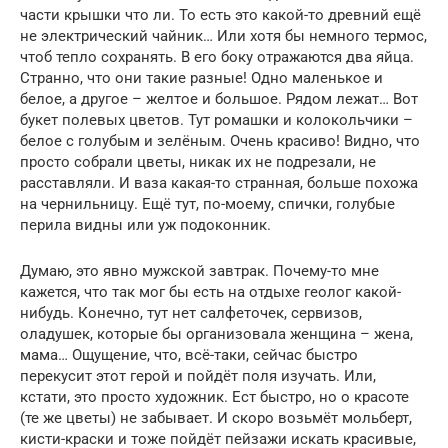
части крышки что ли. То есть это какой-то древний ещё
не электрический чайник… Или хотя бы немного термос,
чтоб тепло сохранять. В его боку отражаются два яйца.
Странно, что они такие разные! Одно маленькое и
белое, а другое – желтое и большое. Рядом лежат… Вот
букет полевых цветов. Тут ромашки и колокольчики –
белое с голубым и зелёным. Очень красиво! Видно, что
просто собрали цветы, никак их не подрезали, не
расставляли. И ваза какая-то странная, больше похожа
на чернильницу. Ещё тут, по-моему, спички, голубые
перила видны или уж подоконник.
Думаю, это явно мужской завтрак. Почему-то мне
кажется, что так мог бы есть на отдыхе геолог какой-
нибудь. Конечно, тут нет салфеточек, сервизов,
оладушек, которые бы организовала женщина – жена,
мама… Ощущение, что, всё-таки, сейчас быстро
перекусит этот герой и пойдёт поля изучать. Или,
кстати, это просто художник. Ест быстро, но о красоте
(те же цветы) не забывает. И скоро возьмёт мольберт,
кисти-краски и тоже пойдёт пейзажи искать красивые,