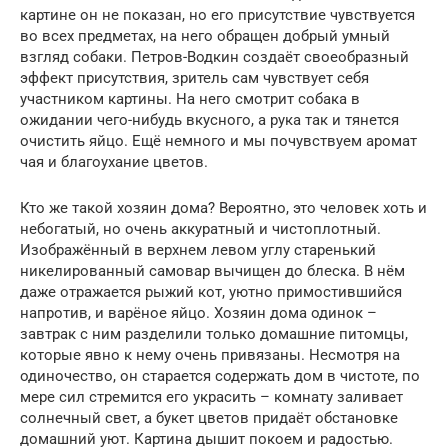
картине он не показан, но его присутствие чувствуется
во всех предметах, на него обращен добрый умный
взгляд собаки. Петров-Водкин создаёт своеобразный
эффект присутствия, зритель сам чувствует себя
участником картины. На него смотрит собака в
ожидании чего-нибудь вкусного, а рука так и тянется
очистить яйцо. Ещё немного и мы почувствуем аромат
чая и благоухание цветов.
Кто же такой хозяин дома? Вероятно, это человек хоть и
небогатый, но очень аккуратный и чистоплотный.
Изображённый в верхнем левом углу старенький
никелированный самовар вычищен до блеска. В нём
даже отражается рыжий кот, уютно примостившийся
напротив, и варёное яйцо. Хозяин дома одинок –
завтрак с ним разделили только домашние питомцы,
которые явно к нему очень привязаны. Несмотря на
одиночество, он старается содержать дом в чистоте, по
мере сил стремится его украсить – комнату заливает
солнечный свет, а букет цветов придаёт обстановке
домашний уют. Картина дышит покоем и радостью.