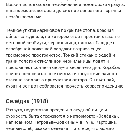
Водкин использовал необычайный новаторский ракурс
в натюрморте, который до сих пор делает его картины
незабываемыми.
Тёмное ультрамариновое покрытие стола, красная
обложка журнала, на котором стоит простой стакан с
веточкой черёмухи, чернильница, письма, блюдце с
серебряной ложечкой создают потрясающее
трёхмерное пространство. Тонкий стакан с водой и
грани толстой стеклянной чернильницы ловят и
преломляют солнечные лучи весеннего дня. Коробок
спичек, непрочитанные письма и отсутствие чайного
стакана говорят о присутствии автора. Он пьёт чай,
курит и вот-вот собирается прочесть корреспонденцию.
Селёдка (1918)
Разруха, недостаток предельно скудной пищи и
суровость быта отражаются в натюрморте «Селёдка»,
написанном Петровым-Водкиным в 1918. Картошка,
чёрный хлеб, ржавая селёдка — это всё, что можно