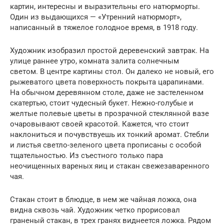
картин, интересны и выразительны его натюрморты.
Один из выдающихся — «Утренний натюрморт»,
написанный в тяжелое голодное время, в 1918 году.
Художник изобразил простой деревенский завтрак. На
улице раннее утро, комната залита солнечным
светом. В центре картины стол. Он далеко не новый, его
рыжеватого цвета поверхность покрыта царапинами.
На обычном деревянном столе, даже не застеленном
скатертью, стоит чудесный букет. Нежно-голубые и
желтые полевые цветы в прозрачной стеклянной вазе
очаровывают своей красотой. Кажется, что стоит
наклониться и почувствуешь их тонкий аромат. Стебли
и листья светло-зеленого цвета прописаны с особой
тщательностью. Из съестного только пара
неочищенных вареных яиц и стакан свежезаваренного
чая.
Стакан стоит в блюдце, в нем же чайная ложка, она
видна сквозь чай. Художник четко прорисовал
граненый стакан, в трех гранях виднеется ложка. Рядом