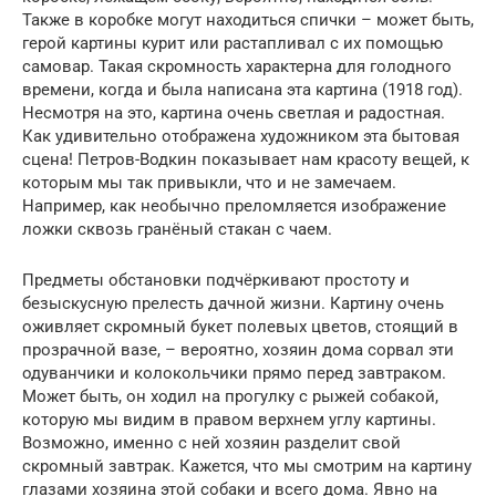
Также в коробке могут находиться спички – может быть,
герой картины курит или растапливал с их помощью
самовар. Такая скромность характерна для голодного
времени, когда и была написана эта картина (1918 год).
Несмотря на это, картина очень светлая и радостная.
Как удивительно отображена художником эта бытовая
сцена! Петров-Водкин показывает нам красоту вещей, к
которым мы так привыкли, что и не замечаем.
Например, как необычно преломляется изображение
ложки сквозь гранёный стакан с чаем.
Предметы обстановки подчёркивают простоту и
безыскусную прелесть дачной жизни. Картину очень
оживляет скромный букет полевых цветов, стоящий в
прозрачной вазе, – вероятно, хозяин дома сорвал эти
одуванчики и колокольчики прямо перед завтраком.
Может быть, он ходил на прогулку с рыжей собакой,
которую мы видим в правом верхнем углу картины.
Возможно, именно с ней хозяин разделит свой
скромный завтрак. Кажется, что мы смотрим на картину
глазами хозяина этой собаки и всего дома. Явно на