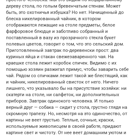
дереву стола, по голым бревенчатым стенам. Может
быть, это охотничья избушка? Но нет. Начищенный до
блеска никелированный чайник, в котором
отображаются лежащие на столе предметы, белое
фарфоровое блюдце и заботливо собранный и
поставленный в вазу из прозрачного стекла букет
полевых цветов, говорит о том, что это сельский дом.
Приготовленный завтрак по-деревенски прост: два
куриных яйца и стакан свежезаваренного чая. На
краешке стола лежит коробок спичек. Видимо с их
помощью хозяин разжигал примус, чтобы заварить себе
чай. Рядом со спичками лежит такой же блестящий, как
и чайник, никелированный свисток от него. Ничего
лишнего, что указывало бы на присутствие хозяйки: ни
скатерти на столе, ни салфеток, ни дополнительных
приборов. Завтрак одинокого человека. И только
верный друг — собака — сидит у стола, грустно глядя на
скромную трапезу. Но, несмотря на это одиночество, от
картины не веет грустью. Теплые, сочные, краски,
используемые живописцем в своей работе, придают
картине свет и чистоту. От нее веет домашним уютом и