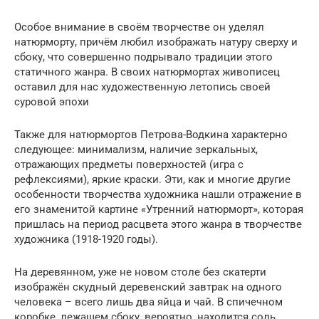
Особое внимание в своём творчестве он уделял
натюрморту, причём любил изображать натуру сверху и
сбоку, что совершенно подрывало традиции этого
статичного жанра. В своих натюрмортах живописец
оставил для нас художественную летопись своей
суровой эпохи
Также для натюрмортов Петрова-Водкина характерно
следующее: минимализм, наличие зеркальных,
отражающих предметы поверхностей (игра с
рефлексиями), яркие краски. Эти, как и многие другие
особенности творчества художника нашли отражение в
его знаменитой картине «Утренний натюрморт», которая
пришлась на период расцвета этого жанра в творчестве
художника (1918-1920 годы).
На деревянном, уже не новом столе без скатерти
изображён скудный деревенский завтрак на одного
человека – всего лишь два яйца и чай. В спичечном
коробке, лежащем сбоку, вероятно, находится соль.