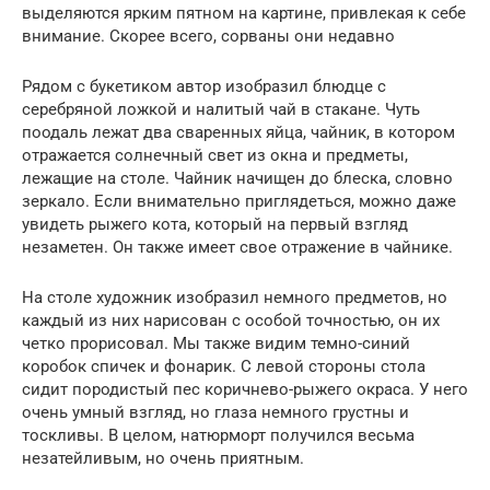
выделяются ярким пятном на картине, привлекая к себе
внимание. Скорее всего, сорваны они недавно
Рядом с букетиком автор изобразил блюдце с
серебряной ложкой и налитый чай в стакане. Чуть
поодаль лежат два сваренных яйца, чайник, в котором
отражается солнечный свет из окна и предметы,
лежащие на столе. Чайник начищен до блеска, словно
зеркало. Если внимательно приглядеться, можно даже
увидеть рыжего кота, который на первый взгляд
незаметен. Он также имеет свое отражение в чайнике.
На столе художник изобразил немного предметов, но
каждый из них нарисован с особой точностью, он их
четко прорисовал. Мы также видим темно-синий
коробок спичек и фонарик. С левой стороны стола
сидит породистый пес коричнево-рыжего окраса. У него
очень умный взгляд, но глаза немного грустны и
тоскливы. В целом, натюрморт получился весьма
незатейливым, но очень приятным.