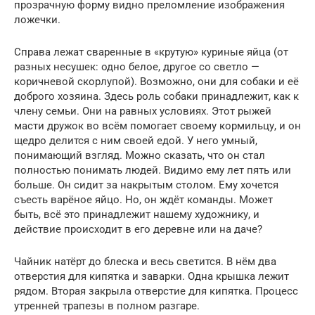
прозрачную форму видно преломление изображения
ложечки.
Справа лежат сваренные в «крутую» куриные яйца (от
разных несушек: одно белое, другое со светло —
коричневой скорлупой). Возможно, они для собаки и её
доброго хозяина. Здесь роль собаки принадлежит, как к
члену семьи. Они на равных условиях. Этот рыжей
масти дружок во всём помогает своему кормильцу, и он
щедро делится с ним своей едой. У него умный,
понимающий взгляд. Можно сказать, что он стал
полностью понимать людей. Видимо ему лет пять или
больше. Он сидит за накрытым столом. Ему хочется
съесть варёное яйцо. Но, он ждёт команды. Может
быть, всё это принадлежит нашему художнику, и
действие происходит в его деревне или на даче?
Чайник натёрт до блеска и весь светится. В нём два
отверстия для кипятка и заварки. Одна крышка лежит
рядом. Вторая закрыла отверстие для кипятка. Процесс
утренней трапезы в полном разгаре.