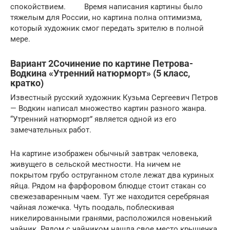
спокойствием. Время написания картины было
тяжелым для России, но картина полна оптимизма,
который художник смог передать зрителю в полной
мере.
Вариант 2Сочинение по картине Петрова-
Водкина «Утренний натюрморт» (5 класс,
кратко)
Известный русский художник Кузьма Сергеевич Петров
— Водкин написал множество картин разного жанра.
“Утренний натюрморт” является одной из его
замечательных работ.
На картине изображен обычный завтрак человека,
живущего в сельской местности. На ничем не
покрытом грубо оструганном столе лежат два куриных
яйца. Рядом на фарфоровом блюдце стоит стакан со
свежезаваренным чаем. Тут же находится серебряная
чайная ложечка. Чуть поодаль, поблескивая
никелированными гранями, расположился новенький
чайник. Рядом с чайником нашла свое место крышечка