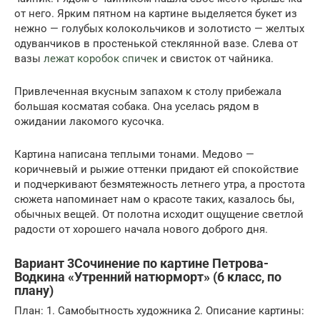
от него. Ярким пятном на картине выделяется букет из
нежно — голубых колокольчиков и золотисто — желтых
одуванчиков в простенькой стеклянной вазе. Слева от
вазы
лежат коробок спичек
и свисток от чайника.
Привлеченная вкусным запахом к столу прибежала
большая косматая собака. Она уселась рядом в
ожидании лакомого кусочка.
Картина написана теплыми тонами. Медово —
коричневый и рыжие оттенки придают ей спокойствие
и подчеркивают безмятежность летнего утра, а простота
сюжета напоминает нам о красоте таких, казалось бы,
обычных вещей. От полотна исходит ощущение светлой
радости от хорошего начала нового доброго дня.
Вариант 3Сочинение по картине Петрова-
Водкина «Утренний натюрморт» (6 класс, по
плану)
План: 1. Самобытность художника 2. Описание картины: