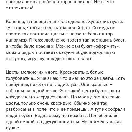
поэтому цветы особенно хорошо видны. Не на что
отвлекаться!
Конечно, тут специально так сделано. Художник пустил
тут ткань, чтобы создать красивый фон. Он ведь не
просто так поставил цветы – на фоне белых штор,
например. Я тоже люблю не просто так поставить букет,
а чтобы было красиво. Можно сам букет «оформить»,
можно рядом поставить какую-нибудь подходящую
статуэтку, игрушку посадить около вазы.
Цветы мелкие, их много. Красноватые, белые,
голубоватые… Я не знаю, что именно это за цветы. Есть
покрупнее, похожи на гладиолусы. Они красные –
собраны на одной ветке. Это такой центр букета, хотя
находится это «сердце» слева. По-моему, это полевые
цветы, только очень красивые. Обычно они так
разбросаны в поле, что и не поймёшь… А тут их собрали
в один букет. Видна сразу вся красота. Полюбовался
одной веткой, на другую посмотри. Не поймёшь, какая
лучше.