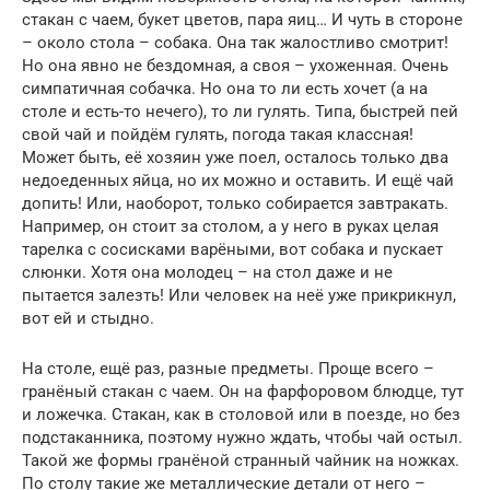
стакан с чаем, букет цветов, пара яиц… И чуть в стороне
– около стола – собака. Она так жалостливо смотрит!
Но она явно не бездомная, а своя – ухоженная. Очень
симпатичная собачка. Но она то ли есть хочет (а на
столе и есть-то нечего), то ли гулять. Типа, быстрей пей
свой чай и пойдём гулять, погода такая классная!
Может быть, её хозяин уже поел, осталось только два
недоеденных яйца, но их можно и оставить. И ещё чай
допить! Или, наоборот, только собирается завтракать.
Например, он стоит за столом, а у него в руках целая
тарелка с сосисками варёными, вот собака и пускает
слюнки. Хотя она молодец – на стол даже и не
пытается залезть! Или человек на неё уже прикрикнул,
вот ей и стыдно.
На столе, ещё раз, разные предметы. Проще всего –
гранёный стакан с чаем. Он на фарфоровом блюдце, тут
и ложечка. Стакан, как в столовой или в поезде, но без
подстаканника, поэтому нужно ждать, чтобы чай остыл.
Такой же формы гранёной странный чайник на ножках.
По столу такие же металлические детали от него –