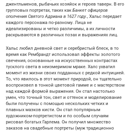
джентльменов, рыбачьих хозяйок и героев таверн. В его
групповых портретах, таких как
Банкет офицеров
ополчения Святого Адриана в 1627 году.
, Хальс передает
каждого персонажа по-разному. Лица не
идеализированы и четко различимы, а их личности
раскрываются в различных позах и выражениях лиц.
Хальс любил дневной свет и серебристый блеск, в то
время как Рембрандт использовал эффекты золотого
свечения, основанные на искусственных контрастах
тусклого света в неизмеримом мраке. Халс ухватил
момент из жизни своих подданных с редкой интуицией.
То, что явилось в этот момент природой, он тщательно
воспроизвел в тонкой цветовой гамме и с мастерством
над каждой формой выражения. Он стал настолько
умен, что точный тон, свет и оттенок и моделирование
были получены с помощью нескольких четких и
плавных мазков кисти. Он стал популярным
художником-портретистом и по особым случаям
рисовал богатых Гарлема. Он получил множество
заказов на свадебные портреты (муж традиционно