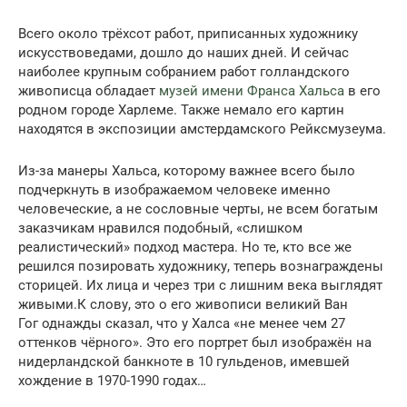
Всего около трёхсот работ, приписанных художнику
искусствоведами, дошло до наших дней. И сейчас
наиболее крупным собранием работ голландского
живописца обладает
музей имени Франса Хальса
в его
родном городе Харлеме. Также немало его картин
находятся в экспозиции амстердамского Рейксмузеума.
Из-за манеры Хальса, которому важнее всего было
подчеркнуть в изображаемом человеке именно
человеческие, а не сословные черты, не всем богатым
заказчикам нравился подобный, «слишком
реалистический» подход мастера. Но те, кто все же
решился позировать художнику, теперь вознаграждены
сторицей. Их лица и через три с лишним века выглядят
живыми.К слову, это о его живописи великий Ван
Гог однажды сказал, что у Халса «не менее чем 27
оттенков чёрного». Это его портрет был изображён на
нидерландской банкноте в 10 гульденов, имевшей
хождение в 1970-1990 годах…