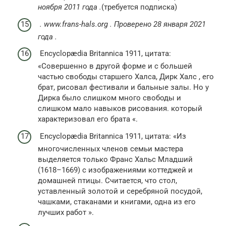
ноября
2011 года
.
(требуется подписка)
.
www.frans-hals.org
.
Проверено
28 января
2021
года
.
Encyclopædia Britannica 1911, цитата:
«Совершенно в другой форме и с большей
частью свободы старшего Халса, Дирк Халс , его
брат, рисовал фестивали и бальные залы. Но у
Дирка было слишком много свободы и
слишком мало навыков рисования. который
характеризовал его брата «.
Encyclopædia Britannica 1911, цитата: «Из
многочисленных членов семьи мастера
выделяется только Франс Хальс Младший
(1618–1669) с изображениями коттеджей и
домашней птицы. Считается, что стол,
уставленный золотой и серебряной посудой,
чашками, стаканами и книгами, одна из его
лучших работ ».