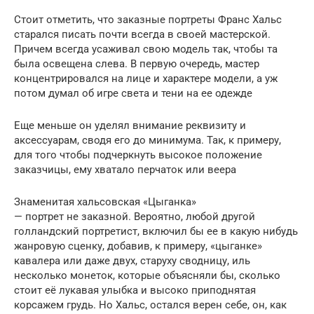
Стоит отметить, что заказные портреты Франс Хальс
старался писать почти всегда в своей мастерской.
Причем всегда усаживал свою модель так, чтобы та
была освещена слева. В первую очередь, мастер
концентрировался на лице и характере модели, а уж
потом думал об игре света и тени на ее одежде
Еще меньше он уделял внимание реквизиту и
аксессуарам, сводя его до минимума. Так, к примеру,
для того чтобы подчеркнуть высокое положение
заказчицы, ему хватало перчаток или веера
Знаменитая хальсовская «Цыганка»
— портрет не заказной. Вероятно, любой другой
голландский портретист, включил бы ее в какую нибудь
жанровую сценку, добавив, к примеру, «цыганке»
кавалера или даже двух, старуху сводницу, иль
несколько монеток, которые объясняли бы, сколько
стоит её лукавая улыбка и высоко приподнятая
корсажем грудь. Но Хальс, остался верен себе, он, как