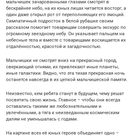
мальчишек зачарованными глазами смотрят в
бескрайнее небо, на их юных лицах читается восторг, а
один даже открыл рот от переполняющих его эмоций.
Симпатичный подросток в белой рубашке своим
рассказом помогает товарищам совершить экскурс по
огромному звездному небу. Он указывает пальцем на
небесные тела и вместе с товарищами восхищается их
отдалённостью, красотой и загадочностью.
Мальчишки не смотрят вниз на прекрасный город,
сверкающий огнями, их привлекают иные планеты,
иные галактики. Видно, что эта тихая прекрасная ночь
останется навсегда в их цепкой мальчишеской памяти.
Неизвестно, кем ребята станут в будущем, чему решат
посвятить свою жизнь. Главное – чтобы они всегда
оставались такими же любознательными и
увлечёнными, а тяга к неизведанным космическим
далям не уменьшалась с годами.
На картине всех её юных героев объединяет одно –