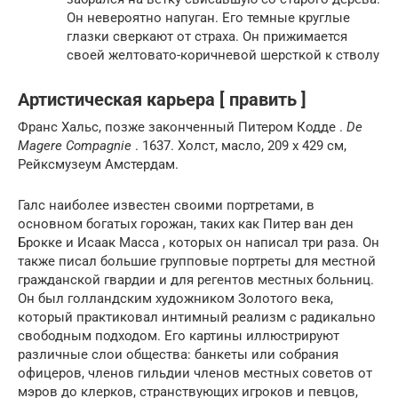
Он невероятно напуган. Его темные круглые
глазки сверкают от страха. Он прижимается
своей желтовато-коричневой шерсткой к стволу
Артистическая карьера [ править ]
Франс Хальс, позже законченный Питером Кодде .
De
Magere Compagnie
. 1637. Холст, масло, 209 x 429 см,
Рейксмузеум Амстердам.
Галс наиболее известен своими портретами, в
основном богатых горожан, таких как Питер ван ден
Брокке и Исаак Масса , которых он написал три раза. Он
также писал большие групповые портреты для местной
гражданской гвардии и для регентов местных больниц.
Он был голландским художником Золотого века,
который практиковал интимный реализм с радикально
свободным подходом. Его картины иллюстрируют
различные слои общества: банкеты или собрания
офицеров, членов гильдии членов местных советов от
мэров до клерков, странствующих игроков и певцов,