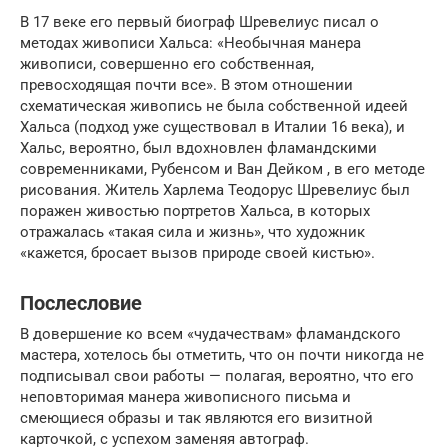
В 17 веке его первый биограф Шревелиус писал о
методах живописи Хальса: «Необычная манера
живописи, совершенно его собственная,
превосходящая почти все». В этом отношении
схематическая живопись не была собственной идеей
Хальса (подход уже существовал в Италии 16 века), и
Хальс, вероятно, был вдохновлен фламандскими
современниками, Рубенсом и Ван Дейком , в его методе
рисования. Житель Харлема Теодорус Шревелиус был
поражен живостью портретов Хальса, в которых
отражалась «такая сила и жизнь», что художник
«кажется, бросает вызов природе своей кистью».
Послесловие
В довершение ко всем «чудачествам» фламандского
мастера, хотелось бы отметить, что он почти никогда не
подписывал свои работы — полагая, вероятно, что его
неповторимая манера живописного письма и
смеющиеся образы и так являются его визитной
карточкой, с успехом заменяя автограф.