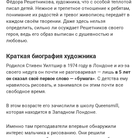
Фёдора Решетникова, художника, что с особой теплотой
писал детей. Нежное и трепетное отношение к ребятам,
понимание их радостей и тревог живописец передаёт в
каждом своём творении. Даже здесь нельзя
определить, сильно ли осуждает Решетников своего
героя, ведь его образ выписан с душевностью и
любовью.
Краткая биография художника
Родился Стивен Уилтшир в 1974 году в Лондоне и из-за
своего недуга он почти не разговаривал — лишь
в 5 лет
он сказал своё первое слово — «бумага»
. С детства ему
нравилось рисовать, и занимался он этим почти все
свободное время.
В этом возрасте его зачислили в школу Queensmill,
которая находится в Западном Лондоне.
Именно там преподаватели впервые обнаружили
интерес мальчика к рисованию. Они решили