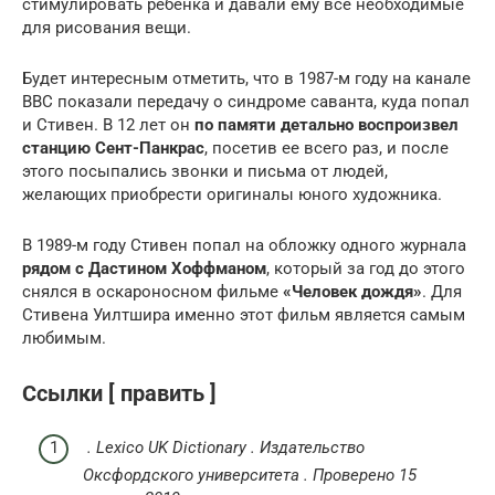
стимулировать ребенка и давали ему все необходимые
для рисования вещи.
Будет интересным отметить, что в 1987-м году на канале
BBC показали передачу о синдроме саванта, куда попал
и Стивен. В 12 лет он
по памяти детально воспроизвел
станцию Сент-Панкрас
, посетив ее всего раз, и после
этого посыпались звонки и письма от людей,
желающих приобрести оригиналы юного художника.
В 1989-м году Стивен попал на обложку одного журнала
рядом с Дастином Хоффманом
, который за год до этого
снялся в оскароносном фильме
«Человек дождя»
. Для
Стивена Уилтшира именно этот фильм является самым
любимым.
Ссылки [ править ]
.
Lexico UK Dictionary
. Издательство
Оксфордского университета . Проверено 15