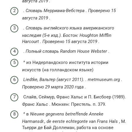
августа 2019 .
.
Словарь Мерриама-Вебстера
.
Проверено
15
августа
2019
.
.
Словарь английского языка американского
наследия
(5-е изд.).
Бостон:
Houghton Mifflin
Harcourt
.
Проверено
15 августа
2019
.
.
Полный словарь Random House Webster
.
^ из Нидерландского института истории
искусств (на голландском языке)
Liedtke, Вальтер (август 2011).
.
metmuseum.org
.
Проверено
29 марта
2020 года
.
Слайв, Сеймур, Франс Хальс и П. Бисбоер (1989).
Франс Хальс
. Мюнхен: Престель. п. 379.
^ в
Nieuwe gegevens betreffende Anneke
Harmansdr., de eerste echtegonte van Frans Hals
, М.
Тьерри де Бай Доллеман, работа на основе