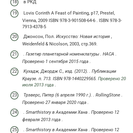
в РКД
Lovis Corinth A Feast of Painting, p17, Prestel,
Vienna, 2009 ISBN 978-3-901508-64-6 . ISBN 978-3-
7913-4378-5
Джонсон, Пол.
Искусство: Новая история
,
Weidenfeld & Nicolson, 2003, стр.369.
.
Газетир планетарной номенклатуры
.
НАСА
.
Проверено
1 сентября
2015 года
.
Кухадж, Джордж С., изд.
(2012).
.
Публикации
Краузе.
п.
713.
ISBN
978-1440229565.
Проверено 20
июля 2013 года
.
Трэверс, Питер (6 апреля 1990 г.).
.
RollingStone
.
Проверено
27 января
2020 года
.
.
Smarthistory
в
Академии Хана
.
Проверено
12
февраля
2013 года
.
.
Smarthistory
в
Академии Хана
.
Проверено
12