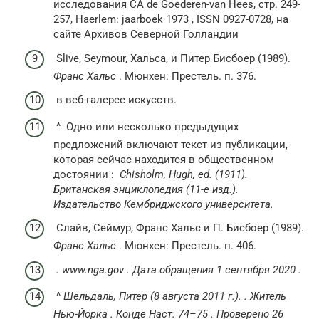
исследования CA de Goederen-van Hees, стр. 249-
257, Haerlem: jaarboek 1973 , ISSN 0927-0728, на
сайте Архивов Северной Голландии
Slive, Seymour, Хальса, и Питер Бисбоер (1989).
Франс Хальс
. Мюнхен: Престель. п. 376.
в веб-галерее искусств.
^ Одно или несколько предыдущих
предложений включают текст из публикации,
которая сейчас находится в общественном
достоянии :
Chisholm, Hugh, ed.
(1911).
Британская энциклопедия
(11-е изд.).
Издательство Кембриджского университета.
Слайв, Сеймур, Франс Хальс и П. Бисбоер (1989).
Франс Хальс
. Мюнхен: Престель. п. 406.
.
www.nga.gov
.
Дата обращения
1 сентября
2020
.
^
Шельдаль, Питер
(8 августа 2011 г.).
.
Житель
Нью-Йорка
.
Конде Наст: 74–75
.
Проверено
26