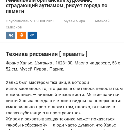
страдающий аутизмом, рисует города по
памяти
Опубликовано:
16 Ноя 2021
Музеи мира
Алексей
Смирнов
Техника рисования [ править ]
Франс Хальс.
Цыганка
. 1628–30. Масло на дереве, 58 х
52 см. Музей Лувра , Париж.
Хальс был мастером техники, в которой
использовалось то, что раньше считалось недостатком
в живописи, — видимый мазок кисти. Мягкие завитки
кисти Хальса всегда отчетливо видны на поверхности:
«материально просто лежит там, плоско, вызывая в
глазах субстанцию ​​и пространство».
Живая и захватывающая техника может показаться
«якобы небрежной» — люди часто думают, что Хальс