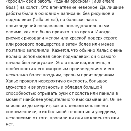
«бросил» свои работы «одним броском» (
aus einem
Guss
) на холст . Это впечатление неверное. Да, лишние
работы были в основном записаны без рисунков и
подмалевок (‘ alla prima’), но большая часть
произведений создавалась последовательными
слоями, как это было принято в то время. Иногда
рисунок рисовали мелом или краской поверх серого
или розового подшерстка и затем более или менее
поэтапно заполняли. Кажется, что обычно Хальс очень
вольно использовал свой подмалевок: он с самого
начала был виртуозом. Это относится, конечно, в
особенности к его жанровым произведениям и его
несколько более поздним, зрелым произведениям.
Хальс проявил невероятную смелость, большое
мужество и виртуозность и обладал большой
способностью отрывать руки от холста или панели в
момент наиболее убедительного высказывания. Он не
«писал их до смерти», как это делали многие его
современники, с их большой точностью и усердием,
независимо от того, просили ли они их клиентов или
нет.