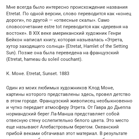
Мне всегда было интересно происхождение названия
Etretat. По одной версии, слово переводится как «конец
дороги», по другой — «отвесные скалы». Само
словосочетание estre tot переводится как «деревня на
востоке». В ХIX веке американский художник Генри
Бейкон написал книгу, которая называлась «Этрета,
хутор заходящего солнца» (Etretat, Hamlet of the Setting
Sun). Позже она была переведена на французский
(Etretat, hameau du soleil couchant).
К. Моне. Etretat, Sunset. 1883
Один из моих любимых художников Клод Моне,
картины которого представлены здесь, провел детство
в этом городе. Французский живописец необыкновенно
и чутко передает атмосферу Этрета. От Гавра до Дьеппа
нормандский берег Ла-Манша представляет собой
отвесную стену ослепительно белого цвета. Это место
еще называют Алебастровым берегом. Океанский
прибой веками обтачивал этот материал. В результате