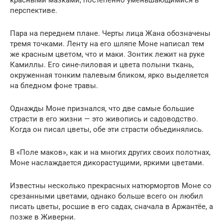
красными мазками, постепенно уменьшающимися в
перспективе.
Пара на переднем плане. Черты лица Жана обозначены
тремя точками. Ленту на его шляпе Моне написал тем
же красным цветом, что и маки. Зонтик лежит на руке
Камиллы. Его сине-лиловая и цвета полыни ткань,
окруженная тонким палевым бликом, ярко выделяется
на бледном фоне травы.
Однажды Моне признался, что две самые большие
страсти в его жизни — это живопись и садоводство.
Когда он писал цветы, обе эти страсти объединялись.
В «Поле маков», как и на многих других своих полотнах,
Моне наслаждается дикорастущими, яркими цветами.
Известны несколько прекрасных натюрмортов Моне со
срезанными цветами, однако больше всего он любил
писать цветы, росшие в его садах, сначала в Аржантёе, а
позже в Живерни.