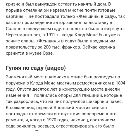
кризис и был вынужден оставить нанятый дом. В
порыве отчаяния он изрезал многие почти готовые
картины – не пострадали только «Женщины в саду», так
как это произведение автор заявил на выставку в
Салоне в следующем году, но полотно было отвергнуто.
Через много лет, в 1912 г., когда Клод Моне был уже в
зените славы, «Женщины в саду» были проданы им
правительству за 200 тыс. франков. Сейчас картина
хранится в музее Орзе.
Гуляя по саду (видео)
Знаменитый мост в японском стиле был возведен по
поручению Клода Моне местным ремесленником в 1894
году. Спустя десяток лет в конструкцию моста внесли
изменения – появились опоры для глициний, которые
так разрослись, что из них получился шикарный навес.
К сожалению, первый Японский мостик сильно
пострадал от времени и отсутствия своевременного
ремонта, и, когда в 1970 годах, наконец, состоянием
сада занялись всерьез, отреставрировать его было