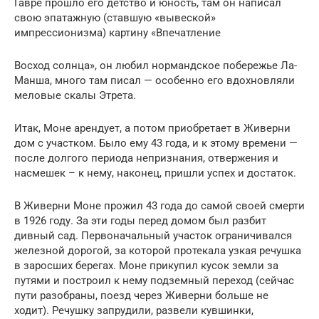
Гавре прошло его детство и юность, там он написал
свою эпатажную (ставшую «вывеской»
импрессионизма) картину «Впечатление
Восход солнца», он любил нормандское побережье Ла-
Манша, много там писал — особенно его вдохновляли
меловые скалы Этрета.
Итак, Моне арендует, а потом приобретает в Живерни
дом с участком. Было ему 43 года, и к этому времени —
после долгого периода непризнания, отвержения и
насмешек – к нему, наконец, пришли успех и достаток.
В Живерни Моне прожил 43 года до самой своей смерти
в 1926 году. За эти годы перед домом был разбит
дивный сад. Первоначальный участок ограничивался
железной дорогой, за которой протекала узкая речушка
в заросших берегах. Моне прикупил кусок земли за
путями и построил к нему подземный переход (сейчас
пути разобраны, поезд через Живерни больше не
ходит). Речушку запрудили, развели кувшинки,