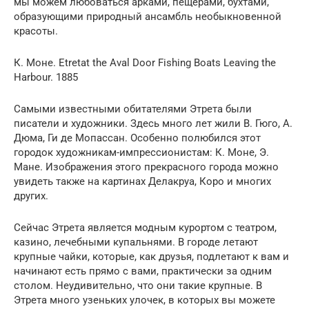
мы можем любоваться арками, пещерами, бухтами,
образующими природный ансамбль необыкновенной
красоты.
К. Моне. Etretat the Aval Door Fishing Boats Leaving the
Harbour. 1885
Cамыми известными обитателями Этрета были
писатели и художники. Здесь много лет жили В. Гюго, А.
Дюма, Ги де Мопассан. Особенно полюбился этот
городок художникам-импрессионистам: К. Моне, Э.
Мане. Изображения этого прекрасного города можно
увидеть также на картинах Делакруа, Коро и многих
других.
Сейчас Этрета является модным курортом с театром,
казино, лечебными купальнями. В городе летают
крупные чайки, которые, как друзья, подлетают к вам и
начинают есть прямо с вами, практически за одним
столом. Неудивительно, что они такие крупные. В
Этрета много узеньких улочек, в которых вы можете