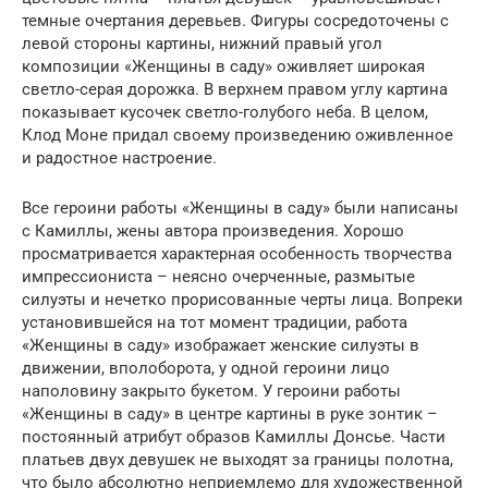
темные очертания деревьев. Фигуры сосредоточены с
левой стороны картины, нижний правый угол
композиции «Женщины в саду» оживляет широкая
светло-серая дорожка. В верхнем правом углу картина
показывает кусочек светло-голубого неба. В целом,
Клод Моне придал своему произведению оживленное
и радостное настроение.
Все героини работы «Женщины в саду» были написаны
с Камиллы, жены автора произведения. Хорошо
просматривается характерная особенность творчества
импрессиониста – неясно очерченные, размытые
силуэты и нечетко прорисованные черты лица. Вопреки
установившейся на тот момент традиции, работа
«Женщины в саду» изображает женские силуэты в
движении, вполоборота, у одной героини лицо
наполовину закрыто букетом. У героини работы
«Женщины в саду» в центре картины в руке зонтик –
постоянный атрибут образов Камиллы Донсье. Части
платьев двух девушек не выходят за границы полотна,
что было абсолютно неприемлемо для художественной