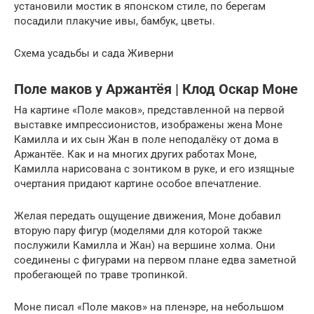
установили мостик в японском стиле, по берегам
посадили плакучие ивы, бамбук, цветы.
Схема усадьбы и сада Живерни
Поле маков у Аржантёя | Клод Оскар Моне
На картине «Поле маков», представленной на первой
выставке импрессионистов, изображены жена Моне
Камилла и их сын Жан в поле неподалёку от дома в
Аржантёе. Как и на многих других работах Моне,
Камилла нарисована с зонтиком в руке, и его изящные
очертания придают картине особое впечатление.
Желая передать ощущение движения, Моне добавил
вторую пару фигур (моделями для которой также
послужили Камилла и Жан) на вершине холма. Они
соединены с фигурами на первом плане едва заметной
пробегающей по траве тропинкой.
Моне писал «Поле маков» на пленэре, на небольшом