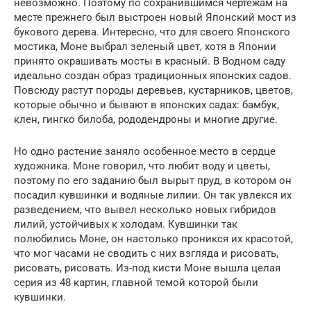
невозможно. Поэтому по сохранившимся чертежам на
месте прежнего был выстроен новый Японский мост из
букового дерева. Интересно, что для своего Японского
мостика, Моне выбрал зеленый цвет, хотя в Японии
принято окрашивать мосты в красный. В Водном саду
идеально создан образ традиционных японских садов.
Повсюду растут породы деревьев, кустарников, цветов,
которые обычно и бывают в японских садах: бамбук,
клен, гингко билоба, рододендроны и многие другие.
Но одно растение заняло особенное место в сердце
художника. Моне говорил, что любит воду и цветы,
поэтому по его заданию был вырыт пруд, в котором он
посадил кувшинки и водяные лилии. Он так увлекся их
разведением, что вывел несколько новых гибридов
лилий, устойчивых к холодам. Кувшинки так
полюбились Моне, он настолько проникся их красотой,
что мог часами не сводить с них взгляда и рисовать,
рисовать, рисовать. Из-под кисти Моне вышла целая
серия из 48 картин, главной темой которой были
кувшинки.