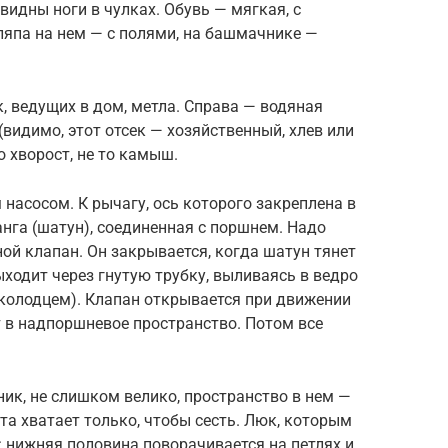
 видны ноги в чулках. Обувь — мягкая, с
ляпа на нем — с полями, на башмачнике —
 ведущих в дом, метла. Справа — водяная
(видимо, этот отсек — хозяйственный, хлев или
о хворост, не то камыш.
асосом. К рычагу, ось которого закреплена в
анга (шатун), соединенная с поршнем. Надо
ной клапан. Он закрывается, когда шатун тянет
ыходит через гнутую трубку, выливаясь в ведро
 колодцем). Клапан открывается при движении
т в надпоршневое пространство. Потом все
ик, не слишком велико, пространство в нем —
та хватает только, чтобы сесть. Люк, которым
: нижняя половина поворачивается на петлях и