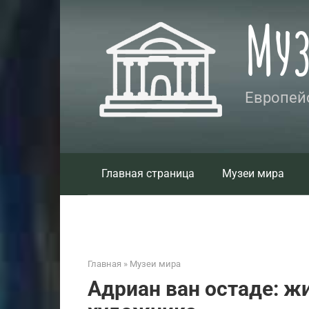
Перейти
Му
к
контенту
Европейс
Главная страница
Музеи мира
Главная
»
Музеи мира
Адриан ван остаде: ж