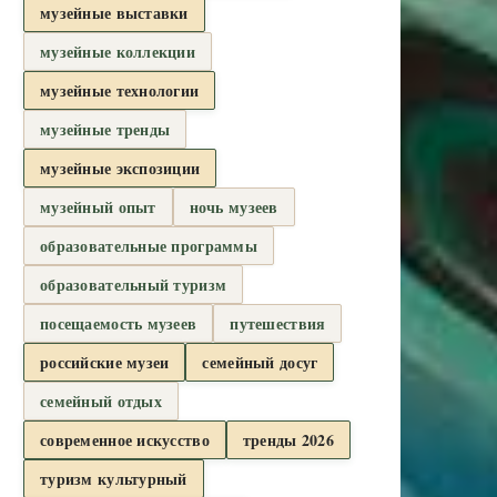
музейные выставки
музейные коллекции
музейные технологии
музейные тренды
музейные экспозиции
музейный опыт
ночь музеев
образовательные программы
образовательный туризм
посещаемость музеев
путешествия
российские музеи
семейный досуг
семейный отдых
современное искусство
тренды 2026
туризм культурный