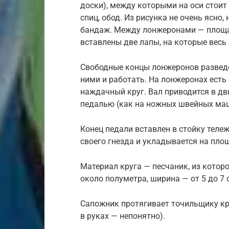
доски), между которыми на оси стоит 
спиц, обод. Из рисунка не очень ясно
бандаж. Между лонжеронами — площа
вставлены две лапы, на которые весь 
Свободные концы лонжеронов разведе
ними и работать. На лонжеронах есть 
наждачный круг. Вал приводится в 
педалью (как на ножных швейных маш
Конец педали вставлен в стойку теле
своего гнезда и укладывается на пло
Материал круга — песчаник, из кото
около полуметра, ширина — от 5 до 7 
Сапожник протягивает точильщику кри
в руках — непонятно).