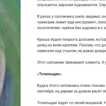
опускается, верхняя поднимается. Спр
В руках у сапожника шило, видимо, о
чувяками лежит еще инструмент, пох
посетителем: чувяки без задника и с 
Крыша будки покрыта досками, котор
шлиц на всем крепеже. Похоже, что д
нависали над стыком, не давая дождю
Этот сапожник принимает клиента. А 
«Точильщик».
Будка этого сапожника очень похожа
сентября, на дереве за домом висят я
Точильщик ездит со своей машиной. 