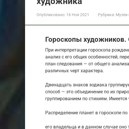
художника
Опубликовано:
16 Ноя 2021
Рубрика:
Музеи
Гороскопы художников. 
При интерпретации гороскопа рождени
анализ с его общих особенностей, пер
план следования — от общего анализа
различных черт характера.
Двенадцать знаков зодиака группиру
способ — это объединение по их прир
группированием по стихиям. Имеется ч
Распределение планет в гороскопе по
его владельца и в данном случае оно