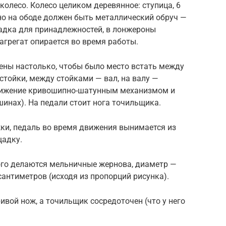
колесо. Колесо целиком деревянное: ступица, 6
, но на ободе должен быть металлический обруч —
дка для принадлежностей, в лонжероны
агрегат опирается во время работы.
ны настолько, чтобы было место встать между
стойки, между стойками — вал, на валу —
движение кривошипно-шатунным механизмом и
инах). На педали стоит нога точильщика.
жки, педаль во время движения вынимается из
щадку.
рого делаются мельничные жернова, диаметр —
сантиметров (исходя из пропорций рисунка).
вой нож, а точильщик сосредоточен (что у него