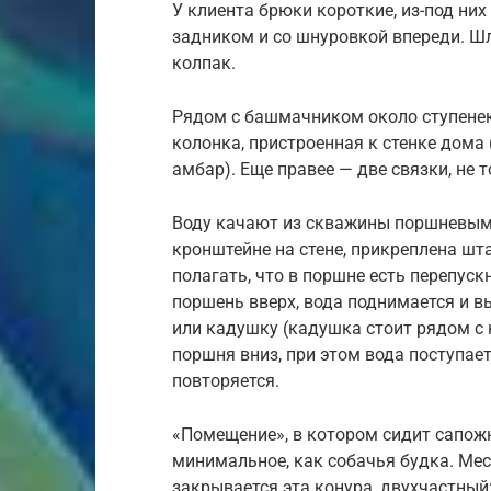
У клиента брюки короткие, из-под них
задником и со шнуровкой впереди. Ш
колпак.
Рядом с башмачником около ступенек,
колонка, пристроенная к стенке дома 
амбар). Еще правее — две связки, не т
Воду качают из скважины поршневым н
кронштейне на стене, прикреплена шт
полагать, что в поршне есть перепуск
поршень вверх, вода поднимается и в
или кадушку (кадушка стоит рядом с
поршня вниз, при этом вода поступае
повторяется.
«Помещение», в котором сидит сапожн
минимальное, как собачья будка. Мес
закрывается эта конура, двухчастный