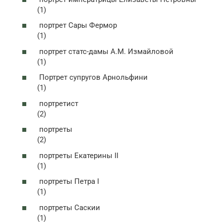
(1)
портрет Сары Фермор
(1)
портрет статс-дамы А.М. Измайловой
(1)
Портрет супругов Арнольфини
(1)
портретист
(2)
портреты
(2)
портреты Екатерины II
(1)
портреты Петра I
(1)
портреты Саскии
(1)