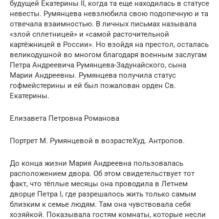
будущей Екатерины II, когда та еще находилась в статусе
невесты. Румянцева невзлюбила свою подопечную и та
отвечала взаимностью. В личных письмах называла
«злой сплетницей» и «самой расточительной
картёжницей в России». Но взойдя на престол, осталась
великодушной во многом благодаря военным заслугам
Петра Андреевича Румянцева-Задунайского, сына
Марии Андреевны. Румянцева получила статус
гофмейстерины и ей был пожалован орден Св.
Екатерины.
Елизавета Петровна Романова
Портрет М. Румянцевой в возрастеХуд. Антропов.
До конца жизни Мария Андреевна пользовалась
расположением двора. Об этом свидетельствует тот
факт, что тёплые месяцы она проводила в Летнем
дворце Петра I, где разрешалось жить только самым
близким к семье людям. Там она чувствовала себя
хозяйкой. Показывала гостям комнаты, которые несли