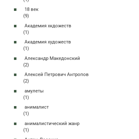
18 век
(9)
Академия хкдожеств
(1)
Академия художеств
(1)
Александр Македонский
(2)
Алексей Петрович Антропов
(2)
амулеты
(1)
анималист
(1)
анималистический жанр
(1)