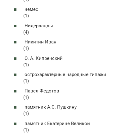
немес
(1)
Нидерланды
(4)
Никитин Иван
(1)
О. А. Кипренский
(1)
острохарактерные народные типажи
(1)
Павел Федотов
(1)
памятник А.С. Пушкину
(1)
памятник Екатерине Великой
(1)