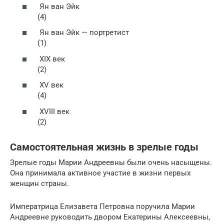
Ян ван Эйк
(4)
Ян ван Эйк — портретист
(1)
XIX век
(2)
XV век
(4)
XVIII век
(2)
Самостоятельная жизнь в зрелые годы
Зрелые годы Марии Андреевны были очень насыщены.
Она принимала активное участие в жизни первых
женщин страны.
Императрица Елизавета Петровна поручила Марии
Андреевне руководить двором Екатерины Алексеевны,