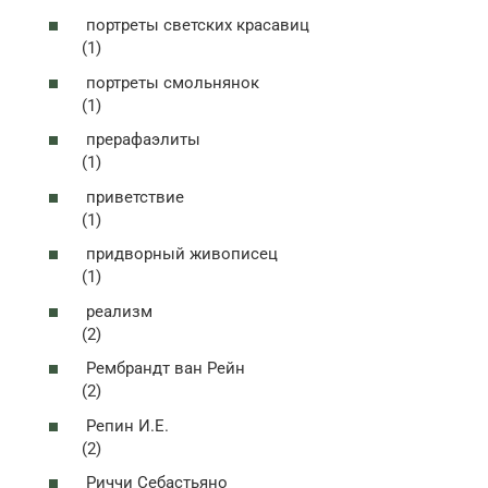
портреты светских красавиц
(1)
портреты смольнянок
(1)
прерафаэлиты
(1)
приветствие
(1)
придворный живописец
(1)
реализм
(2)
Рембрандт ван Рейн
(2)
Репин И.Е.
(2)
Риччи Себастьяно