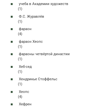
учеба в Академии художеств
(1)
Ф.С. Журавлёв
(1)
фараон
(4)
фараон Хеопс
(1)
фараоны четвёртой династии
(1)
Хеб-сед
(1)
Хендрикье Стоффельс
(1)
Хеопс
(4)
Хефрен