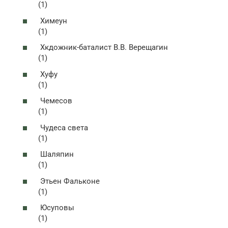
(1)
Химеун
(1)
Хкдожник-баталист В.В. Верещагин
(1)
Хуфу
(1)
Чемесов
(1)
Чудеса света
(1)
Шаляпин
(1)
Этьен Фальконе
(1)
Юсуповы
(1)