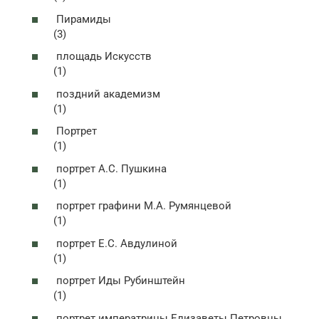
Пирамиды
(3)
площадь Искусств
(1)
поздний академизм
(1)
Портрет
(1)
портрет А.С. Пушкина
(1)
портрет графини М.А. Румянцевой
(1)
портрет Е.С. Авдулиной
(1)
портрет Иды Рубинштейн
(1)
портрет императрицы Елизаветы Петровны