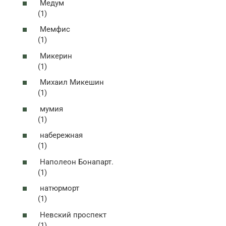
Медум
(1)
Мемфис
(1)
Микерин
(1)
Михаил Микешин
(1)
мумия
(1)
набережная
(1)
Наполеон Бонапарт.
(1)
натюрморт
(1)
Невский проспект
(1)