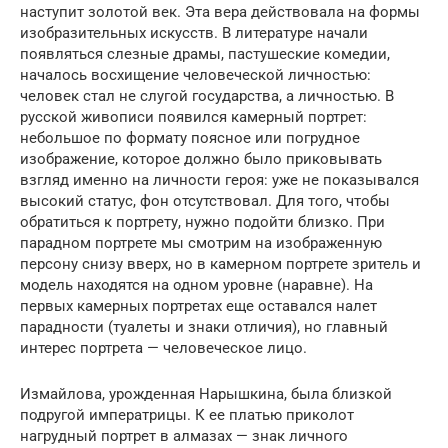
наступит золотой век. Эта вера действовала на формы
изобразительных искусств. В литературе начали
появляться слезные драмы, пастушеские комедии,
началось восхищение человеческой личностью:
человек стал не слугой государства, а личностью. В
русской живописи появился камерный портрет:
небольшое по формату поясное или погрудное
изображение, которое должно было приковывать
взгляд именно на личности героя: уже не показывался
высокий статус, фон отсутствовал. Для того, чтобы
обратиться к портрету, нужно подойти близко. При
парадном портрете мы смотрим на изображенную
персону снизу вверх, но в камерном портрете зритель и
модель находятся на одном уровне (наравне). На
первых камерных портретах еще оставался налет
парадности (туалеты и знаки отличия), но главный
интерес портрета — человеческое лицо.
Измайлова, урожденная Нарышкина, была близкой
подругой императрицы. К ее платью приколот
нагрудный портрет в алмазах — знак личного