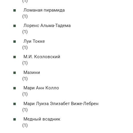
(1)
Ломаная пирамида
(1)
Лоренс Альма-Тадема
(1)
Луи Токке
(1)
М.И. Козловский
(1)
Мазини
(1)
Мари Анн Колло
(1)
Мари Луиза Элизабет Виже-Лебрен
(1)
Медный всадник
(1)