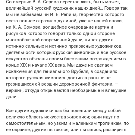
Со смертью В. А. Серова перестал жить, быть может,
величайший русский художник наших дней… Говоря так,
мы не забываем ни И. Е. Репина, творчество которого
всего полнее отразило дух иной, уже не нашей эпохи,
ни К. А. Сомова, волшебное очарование картин и
рисунков которого говорит только одной стороне
многообразной современной души, ни тех других
истинно сильных и истинно прекрасных художников,
деятельности которых русская живопись и все русское
искусство обязаны своим блестящим возрождением в
конце XIX и начале XX века. Мы даже не сделаем
исключения для гениального Врубеля, в созданиях
которого русская живопись достигла раньше не
грезившихся ей вершин дерзновенной фантазии, —
вершин, откуда открываются необозримые и влекущие
дали..
Все другие художники как бы поделили между собой
великую область искусства живописи; одни идут по
самостоятельным, но узким и маленьким тропинкам, по
ее окраине; другие пытаются, или пытались, расширить