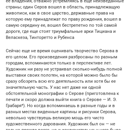
ее владения, отважно устремляясь в еще неизведанные
страны; один Серов вошел в область, принадлежащую
живописи, как в свое царство, державные права на
которую ему принадлежат по праву рождения, вошел в
самую середину ее, вошел бестрепетно по той самой
дороге, где еще стоят триумфальные арки Тициана и
Веласкеза, Тинторетто и Рубенса
Сейчас еще не время оценивать творчество Серова в
его целом. Его произведения разбросаны по разным
городам, вспоминаются только в перспективе лет.
Художник ни разу не устраивал сколько-нибудь полной
выставки своих полотен, на которой можно было бы
сразу обозреть всю его деятельность или хотя бы ее
значительную часть. У нас нет даже ни одной
обстоятельной монографии о Серове (приготовлена к
печати и скоро должна выйти книга о Серове — И. Э.
Грабаря*). Но когда вспоминаешь в разные годы и в
разных местах виденные картины и рисунки Серова,
невольно чувствуешь великую мощь его чисто
художественного дарования. Художник был он — не
только прежде всего, но и исключительно; у него была