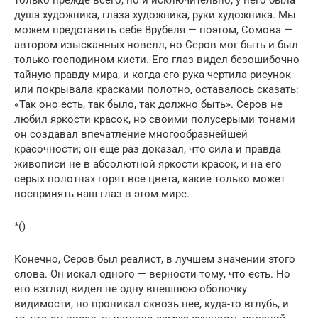
душа художника, глаза художника, руки художника. Мы
можем представить себе Врубеля — поэтом, Сомова —
автором изысканных новелл, но Серов мог быть и был
только господином кисти. Его глаз видел безошибочно
тайную правду мира, и когда его рука чертила рисунок
или покрывала красками полотно, оставалось сказать:
«Так оно есть, так было, так должно быть». Серов не
любил яркости красок, но своими полусерыми тонами
он создавал впечатление многообразнейшей
красочности; он еще раз доказал, что сила и правда
живописи не в абсолютной яркости красок, и на его
серых полотнах горят все цвета, какие только может
воспринять наш глаз в этом мире.
*()
Конечно, Серов был реалист, в лучшем значении этого
слова. Он искал одного — верности тому, что есть. Но
его взгляд видел не одну внешнюю оболочку
видимости, но проникал сквозь нее, куда-то вглубь, и