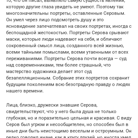
то, что он писал, выявляло самую сущность явлений,
которую другие глаза увидеть не умеют. Поэтому так
многозначительны портреты, оставленные Серовым.
Он умел через лицо подсмотреть душу и это
ясновидение запечатлевал на своих портретах, иногда с
беспощадной жестокостью. Портреты Серова срывают
маски, которые люди надевают на себя, и обличают
сокровенный смысл лица, созданного всей жизнью,
всеми тайными помыслами, всеми утаенными от всех
переживаниями. Портреты Серова почти всегда — суд
над современниками, тем более страшный, что
мастерство художника делает этот суд
безапелляционным. Собрание этих портретов сохранит
будущим поколениям всю безотрадную правду о людях
нашего времени.
Лица, близко, дружески знавшие Серова,
свидетельствуют, что у него была душа не только
глубокая, но и поразительно цельная и красивая. С виду
Серов был угрюм и несообщителен, но способен был в
иные дни быть неистощимо веселым и остроумным. Он
редко говорил иначе, как в кругу друзей, но иногда умел