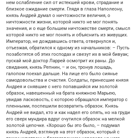
нем ослабление сил от истекшей крови, страдание и
близкое ожидание смерти. Глядя в глаза Наполеону,
князь Андрей думал о ничтожности величия, о
ничтожности жизни, которой никто не мог понять
значения, и о еще большем ничтожестве смерти, смысл
которой никто не мог понять и объяснить из живущих.
Император, не дождавшись ответа, отвернулся и,
отъезжая, обратился к одному из начальников: – Пусть
позаботятся об этих господах и свезут их в мой бивуак;
пускай мой доктор Ларрей осмотрит их раны. До
свидания, князь Репнин, – и он, тронув лошадь,
галопом поехал дальше. На лице его было сиянье
самодовольства и счастия. Солдаты, принесшие князя
Андрея и снявшие с него попавшийся им золотой
образок, навешенный на брата княжною Марьею,
увидав ласковость, с которою обращался император с
пленными, поспешили возвратить образок. Князь
Андрей не видал, кто и как надел его опять, но на груди
его сверх мундира вдруг очутился образок на мелкой
золотой цепочке. «Хорошо бы это было, – подумал
князь Андрей, взглянув на этот образок, который с