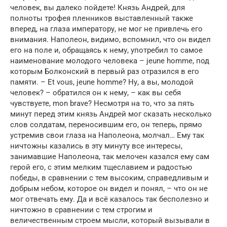
человек, вы далеко пойдете! Князь Андрей, для
полноты трофея пленников выставленный также
вперед, на глаза императору, не мог не привлечь его
внимания. Наполеон, видимо, вспомнил, что он видел
его на поле и, обращаясь к нему, употребил то самое
наименование молодого человека – jeune homme, под
которым Болконский в первый раз отразился в его
памяти. – Et vous, jeune homme? Ну, а вы, молодой
человек? – обратился он к нему, – как вы себя
чувствуете, mon brave? Несмотря на то, что за пять
минут перед этим князь Андрей мог сказать несколько
слов солдатам, переносившим его, он теперь, прямо
устремив свои глаза на Наполеона, молчал… Ему так
ничтожны казались в эту минуту все интересы,
занимавшие Наполеона, так мелочен казался ему сам
герой его, с этим мелким тщеславием и радостью
победы, в сравнении с тем высоким, справедливым и
добрым небом, которое он видел и понял, – что он не
мог отвечать ему. Да и всё казалось так бесполезно и
ничтожно в сравнении с тем строгим и
величественным строем мысли, который вызывали в