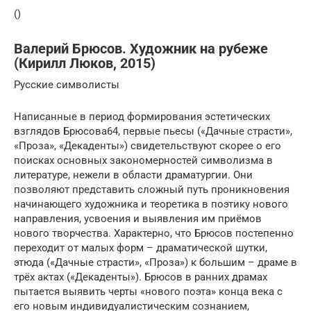
()
Валерий Брюсов. Художник на рубеже
(Кирилл Люков, 2015)
Русские символисты
Написанные в период формирования эстетических
взглядов Брюсова64, первые пьесы («Дачные страсти»,
«Проза», «Декаденты») свидетельствуют скорее о его
поисках основных закономерностей символизма в
литературе, нежели в области драматургии. Они
позволяют представить сложный путь проникновения
начинающего художника и теоретика в поэтику нового
направления, усвоения и выявления им приёмов
нового творчества. Характерно, что Брюсов постепенно
переходит от малых форм – драматической шутки,
этюда («Дачные страсти», «Проза») к большим – драме в
трёх актах («Декаденты»). Брюсов в ранних драмах
пытается выявить черты «нового поэта» конца века с
его новым индивидуалистическим сознанием,