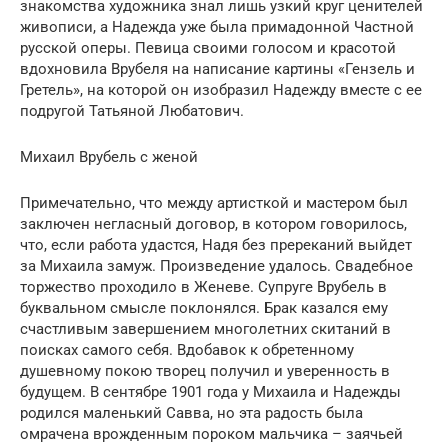
знакомства художника знал лишь узкий круг ценителей
живописи, а Надежда уже была примадонной Частной
русской оперы. Певица своими голосом и красотой
вдохновила Врубеля на написание картины «Гензель и
Гретель», на которой он изобразил Надежду вместе с ее
подругой Татьяной Любатович.
Михаил Врубель с женой
Примечательно, что между артисткой и мастером был
заключен негласный договор, в котором говорилось,
что, если работа удастся, Надя без пререканий выйдет
за Михаила замуж. Произведение удалось. Свадебное
торжество проходило в Женеве. Супруге Врубель в
буквальном смысле поклонялся. Брак казался ему
счастливым завершением многолетних скитаний в
поисках самого себя. Вдобавок к обретенному
душевному покою творец получил и уверенность в
будущем. В сентябре 1901 года у Михаила и Надежды
родился маленький Савва, но эта радость была
омрачена врожденным пороком мальчика – заячьей