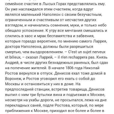
семейное счастие в Лысых Горах представлялись ему.
Он уже наслаждался этим счастием, когда вдруг
являлся маленький Напoлеон с своим безучастным,
ограниченным и счастливым от несчастия других
взглядом, и начинались сомнения, муки, и только небо
обещало успокоение. К утру все мечтания смешались и
слились в хаос и мрак беспамятства и забвения,
которые гораздо вероятнее, по мнению самого Ларрея,
доктора Наполеона, должны были разрешиться
смертью, чем выздоровлением. – C’est un sujet nerveux
et bilieux, – сказал Ларрей, – il n’en rechappera pas. Князь
Андрей, в числе других безнадежных раненых, был сдан
на попечение жителей. В начале 1806 года Николай
Ростов вернулся в отпуск. Денисов ехал тоже домой в
Воронеж, и Ростов уговорил его ехать с собой до
Москвы и остановиться у них в доме. На
предпоследней станции, встретив товарища, Денисов
выпил с ним три бутылки вина и подъезжая к Москве,
несмотря на ухабы дороги, не просыпался, лежа на дне
перекладных саней, подле Ростова, который, по мере
приближения к Москве, приходил все более и более в