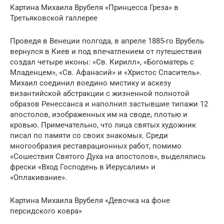
Картина Михаила Врубеля «Принцесса Греза» в
Третьяковской галлерее
Проведя в Венеции полгода, в апреле 1885-го Врубель
вернулся в Киев и под впечатлением от путешествия
создал четыре иконы: «Св. Кирилл», «Богоматерь c
Младенцем», «Св. Афанасий» и «Христос Спаситель».
Михаил соединил воедино мистику и аскезу
византийской абстракции с жизненной полнотой
образов Ренессанса и наполнил застывшие типажи 12
апостолов, изображенных им на своде, плотью и
кровью. Примечательно, что лица святых художник
писал по памяти со своих знакомых. Среди
многообразия реставрационных работ, помимо
«Сошествия Святого Духа на апостолов», выделялись
фрески «Вход Господень в Иерусалим» и
«Оплакивание».
Картина Михаила Врубеля «Девочка на фоне
персидского ковра»