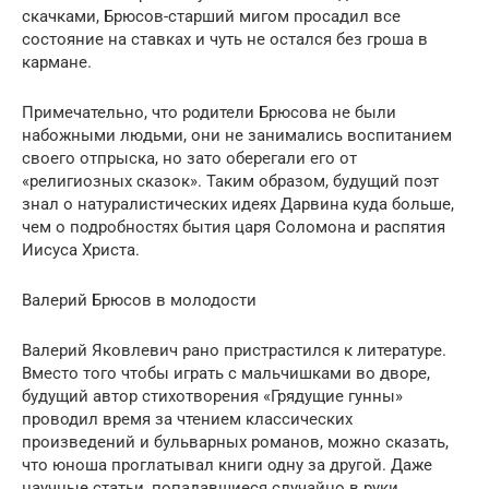
скачками, Брюсов-старший мигом просадил все
состояние на ставках и чуть не остался без гроша в
кармане.
Примечательно, что родители Брюсова не были
набожными людьми, они не занимались воспитанием
своего отпрыска, но зато оберегали его от
«религиозных сказок». Таким образом, будущий поэт
знал о натуралистических идеях Дарвина куда больше,
чем о подробностях бытия царя Соломона и распятия
Иисуса Христа.
Валерий Брюсов в молодости
Валерий Яковлевич рано пристрастился к литературе.
Вместо того чтобы играть с мальчишками во дворе,
будущий автор стихотворения «Грядущие гунны»
проводил время за чтением классических
произведений и бульварных романов, можно сказать,
что юноша проглатывал книги одну за другой. Даже
научные статьи, попадавшиеся случайно в руки