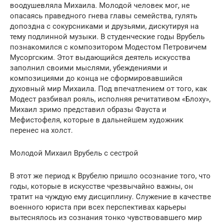
воодушевляла Михаила. Молодой человек мог, не
опасаясь праведного гнева главы семейства, гулять
допоздна с сокурсниками и друзьями, дискутируя на
тему подлинной музыки. В студенческие годы Врубель
познакомился с композитором Модестом Петровичем
Мусоргским. Этот выдающийся деятель искусства
заполнил своими мыслями, убеждениями и
композициями до конца не сформировавшийся
духовный мир Михаила. Под впечатлением от того, как
Модест разбивал рояль, исполняя речитативом «Блоху»,
Михаил зримо представил образы Фауста и
Мефистофеля, которые в дальнейшем художник
перенес на холст.
Молодой Михаил Врубель с сестрой
В этот же период к Врубелю пришло осознание того, что
годы, которые в искусстве чрезвычайно важны, он
тратит на чуждую ему дисциплину. Служение в качестве
военного юриста при всех перспективах карьеры
вытеснялось из сознания тонко чувствовавшего мир