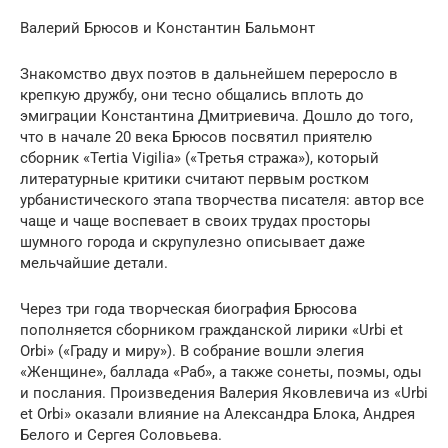
Валерий Брюсов и Константин Бальмонт
Знакомство двух поэтов в дальнейшем переросло в
крепкую дружбу, они тесно общались вплоть до
эмиграции Константина Дмитриевича. Дошло до того,
что в начале 20 века Брюсов посвятил приятелю
сборник «Tertia Vigilia» («Третья стража»), который
литературные критики считают первым ростком
урбанистического этапа творчества писателя: автор все
чаще и чаще воспевает в своих трудах просторы
шумного города и скрупулезно описывает даже
мельчайшие детали.
Через три года творческая биография Брюсова
пополняется сборником гражданской лирики «Urbi et
Orbi» («Граду и миру»). В собрание вошли элегия
«Женщине», баллада «Раб», а также сонеты, поэмы, оды
и послания. Произведения Валерия Яковлевича из «Urbi
et Orbi» оказали влияние на Александра Блока, Андрея
Белого и Сергея Соловьева.