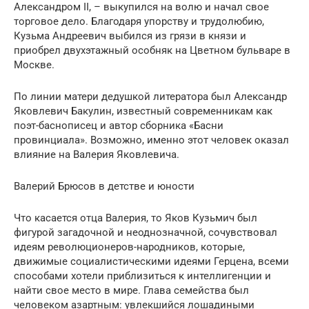
Александром II, – выкупился на волю и начал свое
торговое дело. Благодаря упорству и трудолюбию,
Кузьма Андреевич выбился из грязи в князи и
приобрел двухэтажный особняк на Цветном бульваре в
Москве.
По линии матери дедушкой литератора был Александр
Яковлевич Бакулин, известный современникам как
поэт-баснописец и автор сборника «Басни
провинциала». Возможно, именно этот человек оказал
влияние на Валерия Яковлевича.
Валерий Брюсов в детстве и юности
Что касается отца Валерия, то Яков Кузьмич был
фигурой загадочной и неоднозначной, сочувствовал
идеям революционеров-народников, которые,
движимые социалистическими идеями Герцена, всеми
способами хотели приблизиться к интеллигенции и
найти свое место в мире. Глава семейства был
человеком азартным: увлекшийся лошадиными