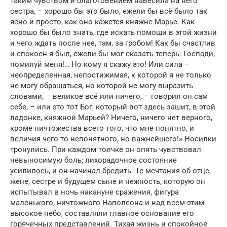
таким чувством и благоговением навесила на него
сестра, – хорошо бы это было, ежели бы всё было так
ясно и просто, как оно кажется княжне Марье. Как
хорошо бы было знать, где искать помощи в этой жизни
и чего ждать после нее, там, за гробом! Как бы счастлив
и спокоен я был, ежели бы мог сказать теперь: Господи,
помилуй меня!… Но кому я скажу это! Или сила –
неопределенная, непостижимая, к которой я не только
не могу обращаться, но которой не могу выразить
словами, – великое всё или ничего, – говорил он сам
себе, – или это тот Бог, который вот здесь зашит, в этой
ладонке, княжной Марьей? Ничего, ничего нет верного,
кроме ничтожества всего того, что мне понятно, и
величия чего то непонятного, но важнейшего!» Носилки
тронулись. При каждом толчке он опять чувствовал
невыносимую боль; лихорадочное состояние
усилилось, и он начинал бредить. Те мечтания об отце,
жене, сестре и будущем сыне и нежность, которую он
испытывал в ночь накануне сражения, фигура
маленького, ничтожного Наполеона и над всем этим
высокое небо, составляли главное основание его
горячечных представлений. Тихая жизнь и спокойное