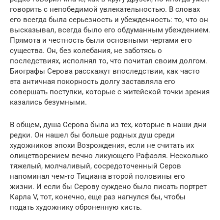
говорить с непобедимой увлекательностью. В словах
его всегда была серьезность и убежденность: то, что он
высказывал, всегда было его обдуманным убеждением.
Прямота и честность были основными чертами его
существа. Он, без колебания, не заботясь о
последствиях, исполнял то, что почитал своим долгом.
Биографы Серова расскажут впоследствии, как часто
эта античная покорность долгу заставляла его
совершать поступки, которые с житейской точки зрения
казались безумными.
В общем, душа Серова была из тех, которые в наши дни
редки. Он нашел бы больше родных душ среди
художников эпохи Возрождения, если не считать их
олицетворением вечно ликующего Рафаэля. Несколько
тяжелый, молчаливый, сосредоточенный Серов
напоминал чем-то Тициана второй половины его
жизни. И если бы Серову суждено было писать портрет
Карла V, тот, конечно, еще раз нагнулся бы, чтобы
подать художнику оброненную кисть.