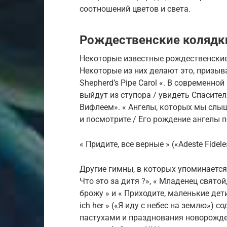
соотношений цветов и света.
Рождественские колядк
Некоторые известные рождественски
Некоторые из них делают это, призыв
Shepherd’s Pipe Carol «. В современно
выйдут из ступора / увидеть Спасител
Вифлеем». « Ангелы, которых мы слыш
и посмотрите / Его рождение ангелы 
« Придите, все верные » («Adeste Fidel
Другие гимны, в которых упоминается
Что это за дитя ?», « Младенец свято
брожу » и « Приходите, маленькие дет
ich her » («Я иду с небес на землю») 
пастухами и празднования новорожд