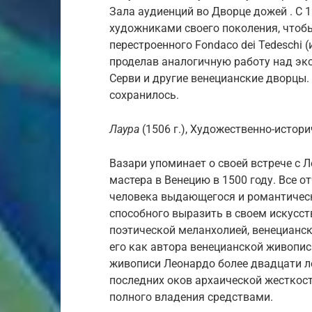
Зала аудиенций во Дворце дожей . С 1
художниками своего поколения, чтоб
перестроенного Fondaco dei Tedeschi 
проделав аналогичную работу над экс
Серви и другие венецианские дворцы.
сохранилось.
Лаура
(1506 г.), Художественно-историч
Вазари упоминает о своей встрече с 
мастера в Венецию в 1500 году. Все 
человека выдающегося и романтическ
способного выразить в своем искусст
поэтической меланхолией, венецианск
его как автора венецианской живописи
живописи Леонардо более двадцати ле
последних оков архаической жесткост
полного владения средствами.