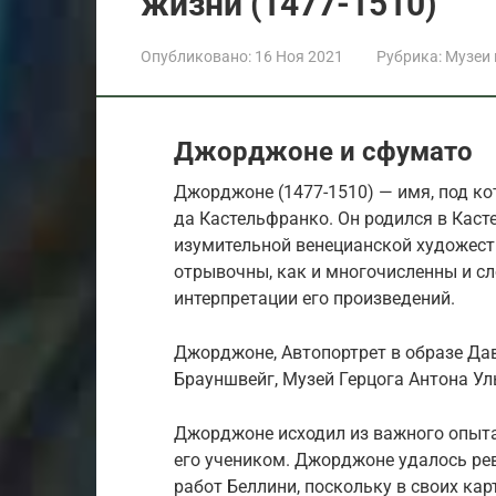
жизни (1477-1510)
Опубликовано:
16 Ноя 2021
Рубрика:
Музеи
Джорджоне и сфумато
Джорджоне (1477-1510) — имя, под к
да Кастельфранко. Он родился в Каст
изумительной венецианской художеств
отрывочны, как и многочисленны и с
интерпретации его произведений.
Джорджоне, Автопортрет в образе Давид
Брауншвейг, Музей Герцога Антона Ул
Джорджоне исходил из важного опыта 
его учеником. Джорджоне удалось ре
работ Беллини, поскольку в своих кар