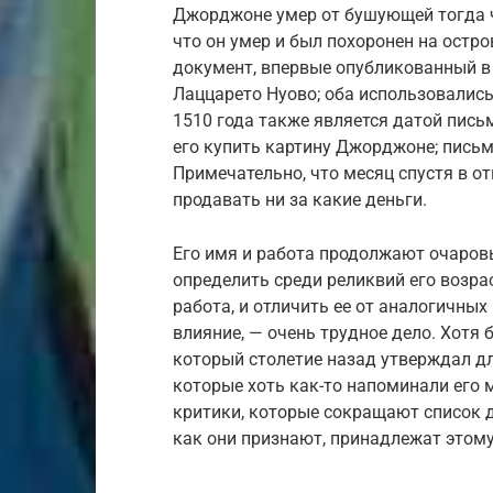
Джорджоне умер от бушующей тогда ч
что он умер и был похоронен на остро
документ, впервые опубликованный в 2
Лаццарето Нуово; оба использовались
1510 года также является датой пись
его купить картину Джорджоне; письмо
Примечательно, что месяц спустя в от
продавать ни за какие деньги.
Его имя и работа продолжают очаров
определить среди реликвий его возра
работа, и отличить ее от аналогичных
влияние, — очень трудное дело. Хотя
который столетие назад утверждал д
которые хоть как-то напоминали его м
критики, которые сокращают список 
как они признают, принадлежат этом