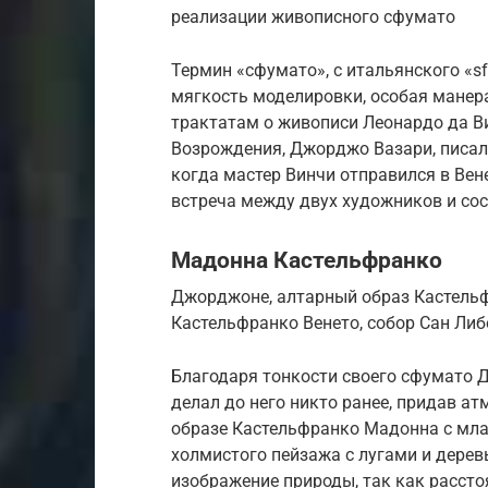
реализации живописного сфумато
Термин «сфумато», с итальянского «s
мягкость моделировки, особая манер
трактатам о живописи Леонардо да Ви
Возрождения, Джорджо Вазари, писал,
когда мастер Винчи отправился в Вен
встреча между двух художников и со
Мадонна Кастельфранко
Джорджоне, алтарный образ Кастельфра
Кастельфранко Венето, собор Сан Либ
Благодаря тонкости своего сфумато Д
делал до него никто ранее, придав а
образе Кастельфранко Мадонна с мла
холмистого пейзажа с лугами и дерев
изображение природы, так как рассто