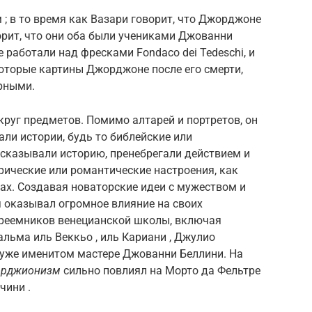
 ; в то время как Вазари говорит, что Джорджоне
орит, что они оба были учениками Джованни
е работали над фресками Fondaco dei Tedeschi, и
оторые картины Джорджоне после его смерти,
орными.
руг предметов. Помимо алтарей и портретов, он
али истории, будь то библейские или
ассказывали историю, пренебрегали действием и
рические или романтические настроения, как
ках. Создавая новаторские идеи с мужеством и
я оказывал огромное влияние на своих
преемников венецианской школы, включая
альма иль Веккьо , иль Кариани , Джулио
го уже именитом мастере Джованни Беллини. На
рджионизм
сильно повлиял на Морто да Фельтре
чини .