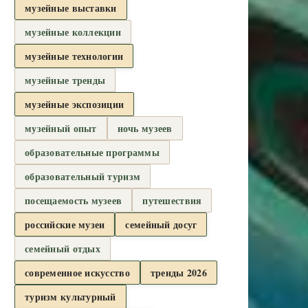
музейные выставки
музейные коллекции
музейные технологии
музейные тренды
музейные экспозиции
музейный опыт
ночь музеев
образовательные программы
образовательный туризм
посещаемость музеев
путешествия
российские музеи
семейный досуг
семейный отдых
современное искусство
тренды 2026
туризм культурный