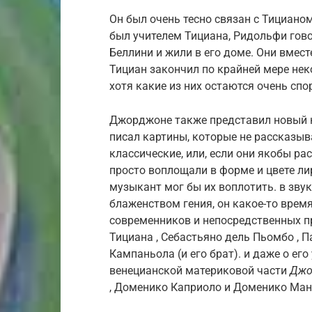
Он был очень тесно связан с Тицианом
был учителем Тициана, Ридольфи гов
Беллини и жили в его доме. Они вмест
Тициан закончил по крайней мере нек
хотя какие из них остаются очень сп
Джорджоне также представил новый к
писал картины, которые не рассказыв
классические, или, если они якобы р
просто воплощали в форме и цвете ли
музыкант мог бы их воплотить. в зву
блаженством гения, он какое-то врем
современников и непосредственных 
Тициана , Себастьяно дель Пьомбо , П
Кампаньола (и его брат). и даже о е
венецианской материковой части
Джо
, Доменико Каприоло и Доменико Ман