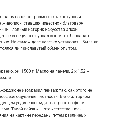
fumato» означает размытость контуров и
а живописи, ставшая известной благодаря
нчи. Главный историк искусства эпохи
 что «венецианец» узнал секрет от Леонардо,
ецию. На самом деле нелегко установить, была ли
стоялся ли приславутый обмен опытом.
нко, ок. 1500 г. Масло на панели, 2 x 1,52 м.
ерале.
жорджоне изобразил пейзаж так, как этого не
тмосфере ощущение плотности. В его алтарном
денцем уединенно сидят на троне на фоне
ьями. Такой пейзаж — это «естественное»
яния на картине переданы путём различных