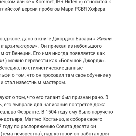
мецком языке » Kommet, IHR Hirten «) относится к
нглийской версии пробегов Мари РСВЯ Хофера:
жорджоне, дано в книге Джорджо Вазари «
Жизни
и архитекторов»
. Он приехал из небольшого
км от Венеции. Его имя иногда появляется как
он
) можно перевести как «Большой Джордж».
в Венецию, но стилистические данные
фи о том, что он проходил там свое обучение у
 и стал известным мастером.
ют о том, что его талант был признан рано. В
ть, его выбрали для написания портретов дожа
сальво Ферранте. В 1504 году ему было поручено
ндотьера, Маттео Костанцо, в соборе своего
7 году по распоряжению Совета десяти он
(тема неизвестна), над которой он работал для