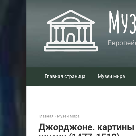
Перейти
Му
к
контенту
Европейс
Главная страница
Музеи мира
Главная
»
Музеи мира
Джорджоне. картины 