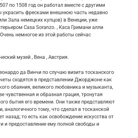
507 по 1508 год он работал вместе с другими
ы украсить фресками внешнюю часть недавно
(или Зала немецких купцов) в Венеции, уже
терьером Casa Soranzo. , Каса Гримани алли
 Очень немногое из этой работы сейчас
еский музей , Вена , Австрия.
Леонардо да Винчи по случаю визита тосканского
отчеты сходятся в представлении Джорджоне как
ого обаяния, великого любовника и музыканта,
ве чувственная и образная грация, тронутая
ого бытия его времени. Они также представляют
, аналогичного тому, что сделал в тосканской
т назад; то есть как освобождение искусства от
и и предоставление ему полной свободы и