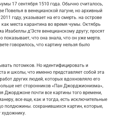
умы 17 сентября 1510 года. Обычно считалось,
ве Повелья в венецианской лагуне, но архивный
011 году, указывает на его смерть. на острове
 как места карантина во время чумы. Октябрь
ма Изабеллы д’Эсте венецианскому другу; просят
 показывает, что она знала, что он уже мертв.
вете говорилось, что картину нельзя было
ывать потомков. Но идентифицировать и
ста и школы, что именно представляет собой эта
 работ других людей, которых вдохновляло его
 больше нет сторонников «Пан Джорджионизма»,
ля Джорджоне почти все картины того времени,
анеру, все еще, как и тогда, есть исключительные
до полдюжины. сохранившихся картин, которые,
у художнику.