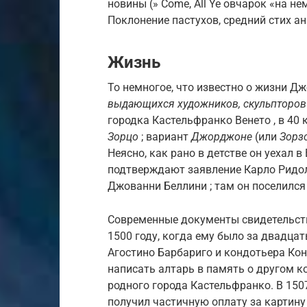
новины (» Come, All Ye овчарок «на не
Поклонение пастухов, средний стих а
Жизнь
То немногое, что известно о жизни Д
выдающихся художников, скульпторов 
городка Кастельфранко Венето , в 40 
Зорцо
; вариант
Джорджоне
(или
Зорз
Неясно, как рано в детстве он уехал 
подтверждают заявление Карло Ридоль
Джованни Беллини ; там он поселился
Современные документы свидетельству
1500 году, когда ему было за двадца
Агостино Барбариго и кондотьера Кон
написать алтарь в память о другом ко
родного города Кастельфранко. В 150
получил частичную оплату за картину 