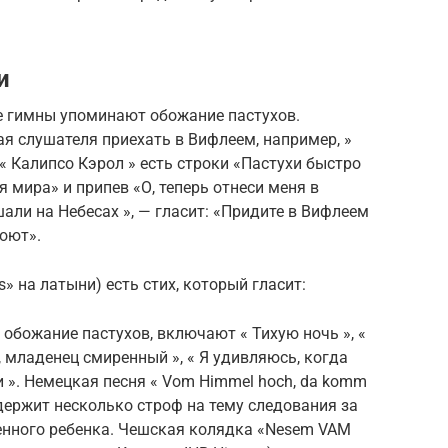
и
е гимны упоминают обожание пастухов.
ая слушателя приехать в Вифлеем, например, »
й « Калипсо Кэрол » есть строки «Пастухи быстро
я мира» и припев «О, теперь отнеси меня в
али на Небесах », — гласит: «Придите в Вифлеем
поют».
es» на латыни) есть стих, который гласит:
 обожание пастухов, включают « Тихую ночь », «
й, младенец смиренный », « Я удивляюсь, когда
и ». Немецкая песня « Vom Himmel hoch, da komm
содержит несколько строф на тему следования за
енного ребенка. Чешская колядка «Nesem VAM