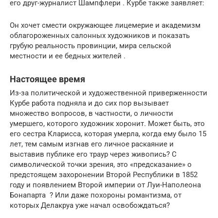
его друг-журналист Шампфлери . Курбе также заявляет:
Он хочет смести окружающее лицемерие и академизм
облагороженных салонных художников и показать
грубую реальность провинции, мира сельской
местности и ее бедных жителей .
Настоящее время
Из-за политической и художественной приверженности
Курбе работа подняла и до сих пор вызывает
множество вопросов, в частности, о личности
умершего, которого художник хоронит. Может быть, это
его сестра Кларисса, которая умерла, когда ему было 15
лет, тем самым изгнав его личное раскаяние и
выставив публике его траур через живопись? С
символической точки зрения, это «предсказание» о
предстоящем захоронении Второй Республики в 1852
году и появлением Второй империи от Луи-Наполеона
Бонапарта ? Или даже похороны романтизма, от
которых Делакруа уже начал освобождаться?