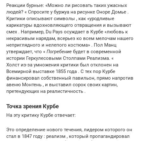
Реакции бурные: «Можно ли рисовать таких ужасных
людей? « Спросите у буржуа на рисунке Оноре Домье .
Критики описывают символы , как «уродливые
карикатуры вдохновляющего отвращения и вызывают
смех .
Например, Du Pays осуждает в Курбе «любовь к
некрасивым нарядам, всерьез ко всем мелочам нашего
неприглядного и нелепого костюма» . Пол Манц
утверждает, что «
Погребение
будет в современной
истории Геркулесовыми Столпами Реализма. «
Холст из-за умножения критики был отклонен на
Всемирной выставке 1855 года . С тех пор Курбе
финансировал собственный павильон, прямо напротив
авеню Монтень , и выставил сорок своих картин,
претендующих на реалистичность .
Точка зрения Курбе
На эту критику Курбе отвечает:
Это определение нового течения, лидером которого он
стал в 1847 году : реализм , который пропагандировал