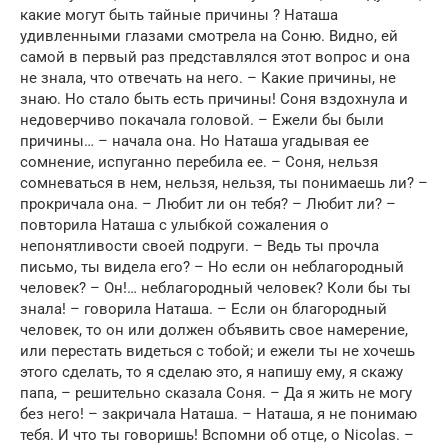
какие могут быть тайные причины ? Наташа
удивленными глазами смотрела на Соню. Видно, ей
самой в первый раз представлялся этот вопрос и она
не знала, что отвечать на него. – Какие причины, не
знаю. Но стало быть есть причины! Соня вздохнула и
недоверчиво покачала головой. – Ежели бы были
причины… – начала она. Но Наташа угадывая ее
сомнение, испуганно перебила ее. – Соня, нельзя
сомневаться в нем, нельзя, нельзя, ты понимаешь ли? –
прокричала она. – Любит ли он тебя? – Любит ли? –
повторила Наташа с улыбкой сожаления о
непонятливости своей подруги. – Ведь ты прочла
письмо, ты видела его? – Но если он неблагородный
человек? – Он!… неблагородный человек? Коли бы ты
знала! – говорила Наташа. – Если он благородный
человек, то он или должен объявить свое намерение,
или перестать видеться с тобой; и ежели ты не хочешь
этого сделать, то я сделаю это, я напишу ему, я скажу
папа, – решительно сказала Соня. – Да я жить не могу
без него! – закричала Наташа. – Наташа, я не понимаю
тебя. И что ты говоришь! Вспомни об отце, о Nicolas. –