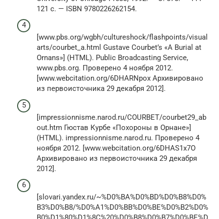
121 с. — ISBN 9780226262154.
[www.pbs.org/wgbh/cultureshock/flashpoints/visual
arts/courbet_a.html Gustave Courbet’s «A Burial at
Ornans»] (HTML). Public Broadcasting Service,
www.pbs.org. Проверено 4 ноября 2012.
[www.webcitation.org/6DHARNpox Архивировано
из первоисточника 29 декабря 2012].
[impressionnisme.narod.ru/COURBET/courbet29_ab
out.htm Гюстав Курбе «Похороны в Орнане»]
(HTML). impressionnisme.narod.ru. Проверено 4
ноября 2012. [www.webcitation.org/6DHAS1x7O
Архивировано из первоисточника 29 декабря
2012].
[slovari.yandex.ru/~%D0%BA%D0%BD%D0%B8%D0%
B3%D0%B8/%D0%A1%D0%BB%D0%BE%D0%B2%D0%
B0%D1%80%D1%8C%20%D0%B8%D0%B7%D0%BE%D