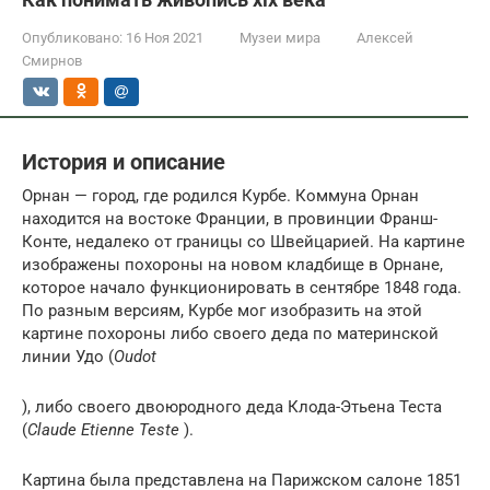
Опубликовано:
16 Ноя 2021
Музеи мира
Алексей
Смирнов
История и описание
Орнан — город, где родился Курбе. Коммуна Орнан
находится на востоке Франции, в провинции Франш-
Конте, недалеко от границы со Швейцарией. На картине
изображены похороны на новом кладбище в Орнане,
которое начало функционировать в сентябре 1848 года.
По разным версиям, Курбе мог изобразить на этой
картине похороны либо своего деда по материнской
линии Удо (
Oudot
), либо своего двоюродного деда Клода-Этьена Теста
(
Claude Etienne Teste
).
Картина была представлена на Парижском салоне 1851