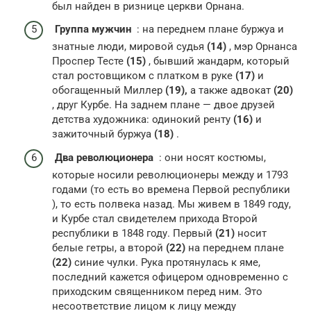
был найден в ризнице церкви Орнана.
Группа мужчин
: на переднем плане буржуа и
знатные люди, мировой судья
(14)
, мэр Орнанса
Проспер Тесте
(15)
, бывший жандарм, который
стал ростовщиком с платком в руке
(17)
и
обогащенный Миллер
(19),
а также адвокат
(20)
, друг Курбе. На заднем плане — двое друзей
детства художника: одинокий ренту
(16)
и
зажиточный буржуа
(18)
.
Два революционера
: они носят костюмы,
которые носили революционеры между и 1793
годами (то есть во времена Первой республики
), то есть полвека назад. Мы живем в 1849 году,
и Курбе стал свидетелем прихода Второй
республики в 1848 году. Первый
(21)
носит
белые гетры, а второй
(22)
на переднем плане
(22)
синие чулки. Рука протянулась к яме,
последний кажется офицером одновременно с
приходским священником перед ним. Это
несоответствие лицом к лицу между