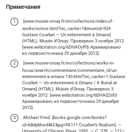
Примечания
[www.musee-orsay.fr/en/collections/index-of-
works/notice.html?no_cache=1&nnumid=924
Gustave Courbet — Un enterrement à Ornans]
(HTML). Musée d’Orsay. Проверено 3 ноября 2012.
[www.webcitation.org/6DHAOyfFb Архивировано
из первоисточника 29 декабря 2012].
[www.musee-orsay.fr/en/collections/works-in-
focus/search/commentaire/commentaire_id/un-
enterrement-a-ornans-130.html?no_cache=1 Gustave
Courbet — Un enterrement à Ornans / A Burial at
Ornans] (HTML). Musée d’Orsay. Проверено 3
ноября 2012. [www.webcitation.org/6DHAQ2xfd
Архивировано из первоисточника 29 декабря
2012].
Michael Fried.
[books.google.com/books?
id=kBdybhvrd4kC&pg=PA111 Courbet’s Realism]. —
University of Chicago Press, 1992. — С. 378. — 111—