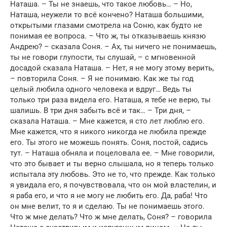
Наташа. – Ты не знаешь, что такое любовь… – Но,
Наташа, неужели то всё кончено? Наташа большими,
открытыми глазами смотрела на Соню, как будто не
понимая ее вопроса. – Что ж, ты отказываешь князю
Андрею? – сказала Соня. – Ах, ты ничего не понимаешь,
ты не говори глупости, ты слушай, – с мгновенной
досадой сказала Наташа. – Нет, я не могу этому верить,
– повторила Соня. – Я не понимаю. Как же ты год
целый любила одного человека и вдруг… Ведь ты
только три раза видела его. Наташа, я тебе не верю, ты
шалишь. В три дня забыть всё и так… – Три дня, –
сказала Наташа. – Мне кажется, я сто лет люблю его.
Мне кажется, что я никого никогда не любила прежде
его. Ты этого не можешь понять. Соня, постой, садись
тут. – Наташа обняла и поцеловала ее. – Мне говорили,
что это бывает и ты верно слышала, но я теперь только
испытала эту любовь. Это не то, что прежде. Как только
я увидала его, я почувствовала, что он мой властелин, и
я раба его, и что я не могу не любить его. Да, раба! Что
он мне велит, то я и сделаю. Ты не понимаешь этого.
Что ж мне делать? Что ж мне делать, Соня? – говорила