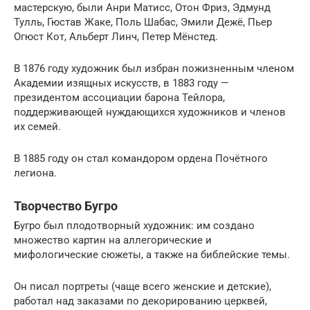
мастерскую, были Анри Матисс, Отон Фриз, Эдмунд
Тулль, Гюстав Жаке, Поль Шабас, Эмили Дежё, Пьер
Огюст Кот, Альберт Линч, Петер Мёнстед.
В 1876 году художник был избран пожизненным членом
Академии изящных искусств, в 1883 году —
президентом ассоциации барона Тейлора,
поддерживающей нуждающихся художников и членов
их семей.
В 1885 году он стал командором ордена Почётного
легиона.
Творчество Бугро
Бугро был плодотворный художник: им создано
множество картин на аллегорические и
мифологические сюжеты, а также на библейские темы.
Он писал портреты (чаще всего женские и детские),
работал над заказами по декорированию церквей,