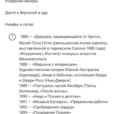
Рождение Венеры
Данте и Вергилий в аду
Нимфы и сатир
1880 — «Девушка, защищающаяся от Эрота»,
Музей Пола Гетти (уменьшенная копия картины,
выставленной в парижском Салоне 1880 года);
«Искушение», Институт изящных искусств
Миннеаполиса
1888 — «Мадонна с младенцем»,
Художественная галерея Южной Австралии
(Аделаида); «Амур и бабочка», коллекция Фреда
и Шерри Росс (Нью-Джерси)
1889 — «Пастушка», музей Филбрук (Талса,
Оклахома); «Песни весны»
1890 — «Амур и Психея в детстве»
1891 — «Мокрый Купидон», «Прерванная работа»
1892 — «Пробуждение сердца»
1895 — «Похищение Психеи»