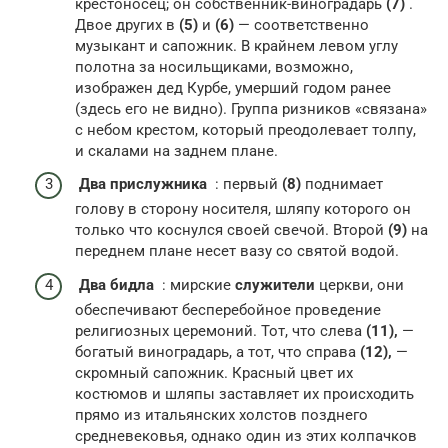
крестоносец; он собственник-виноградарь
(7)
.
Двое других в
(5)
и
(6)
— соответственно
музыкант и сапожник. В крайнем левом углу
полотна за носильщиками, возможно,
изображен дед Курбе, умерший годом ранее
(здесь его не видно). Группа ризников «связана»
с небом крестом, который преодолевает толпу,
и скалами на заднем плане.
Два прислужника
: первый
(8)
поднимает
голову в сторону носителя, шляпу которого он
только что коснулся своей свечой. Второй
(9)
на
переднем плане несет вазу со святой водой.
Два бидла
: мирские
служители
церкви, они
обеспечивают бесперебойное проведение
религиозных церемоний. Тот, что слева
(11),
—
богатый виноградарь, а тот, что справа
(12),
—
скромный сапожник. Красный цвет их
костюмов и шляпы заставляет их происходить
прямо из итальянских холстов позднего
средневековья, однако один из этих колпачков