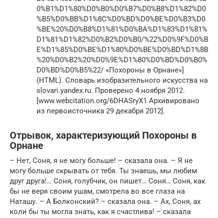
0%B1%D1%80%D0%B0%D0%B7%D0%B8%D1%82%D0
%B5%D0%BB%D1%8C%D0%BD%D0%BE%D0%B3%D0
%BE%20%D0%B8%D1%81%D0%BA%D1%83%D1%81%
D1%81%D1%82%D0%B2%D0%B0/%22%D0%9F%D0%B
E%D1%85%D0%BE%D1%80%D0%BE%D0%BD%D1%8B
%20%D0%B2%20%D0%9E%D1%80%D0%BD%D0%B0%
D0%BD%D0%B5%22/ «Похороны в Орнане»]
(HTML). Словарь изобразительного искусства на
slovari.yandex.ru. Проверено 4 ноября 2012.
[www.webcitation.org/6DHASryX1 Архивировано
из первоисточника 29 декабря 2012].
Отрывок, характеризующий Похороны в
Орнане
– Нет, Соня, я не могу больше! – сказала она. – Я не
могу больше скрывать от тебя. Ты знаешь, мы любим
друг друга!… Соня, голубчик, он пишет… Соня… Соня, как
бы не веря своим ушам, смотрела во все глаза на
Наташу. – А Болконский? – сказала она. – Ах, Соня, ах
коли бы ты могла знать, как я счастлива! – сказала