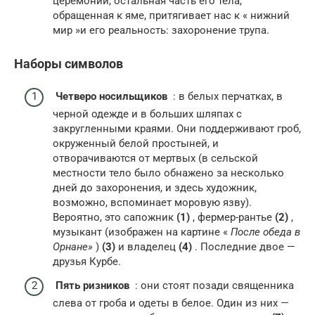
церемонии, остальная часть его тела,
обращенная к яме, притягивает нас к « нижний
мир »и его реальность: захоронение трупа.
Наборы символов
Четверо носильщиков
: в белых перчатках, в
черной одежде и в больших шляпах с
закругленными краями. Они поддерживают гроб,
окруженный белой простыней, и
отворачиваются от мертвых (в сельской
местности тело было обнажено за несколько
дней до захоронения, и здесь художник,
возможно, вспоминает моровую язву).
Вероятно, это сапожник
(1)
, фермер-рантье
(2)
,
музыкант (изображен на картине «
После обеда в
Орнане»
)
(3)
и владелец
(4)
. Последние двое —
друзья Курбе.
Пять ризников
: они стоят позади священника
слева от гроба и одеты в белое. Один из них —