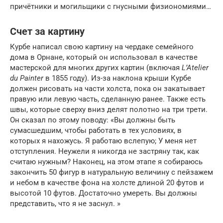
причётники и могильщики с гнусными физиономиями…
Счет за картину
Курбе написал свою картину на чердаке семейного
дома в Орнане, который он использовал в качестве
мастерской для многих других картин (включая
L’Atelier
du Painter
в 1855 году). Из-за наклона крыши Курбе
должен рисовать на части холста, пока он закатывает
правую или левую часть, сделанную ранее. Также есть
швы, которые сверху вниз делят полотно на три трети.
Он сказал по этому поводу: «Вы должны быть
сумасшедшим, чтобы работать в тех условиях, в
которых я нахожусь. Я работаю вслепую; У меня нет
отступления. Неужели я никогда не застряну так, как
считаю нужным? Наконец, на этом этапе я собираюсь
закончить 50 фигур в натуральную величину с пейзажем
и небом в качестве фона на холсте длиной 20 футов и
высотой 10 футов. Достаточно умереть. Вы должны
представить, что я не заснул. »