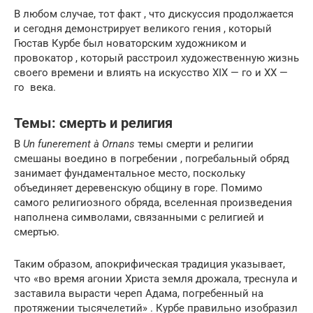
В любом случае, тот факт , что дискуссия продолжается
и сегодня демонстрирует великого гения , который
Гюстав Курбе был новаторским художником и
провокатор , который расстроил художественную жизнь
своего времени и влиять на искусство
XIX — го
и
XX —
го
века.
Темы: смерть и религия
В
Un funerement à Ornans
темы смерти и религии
смешаны воедино в погребении , погребальный обряд
занимает фундаментальное место, поскольку
объединяет деревенскую общину в горе. Помимо
самого религиозного обряда, вселенная произведения
наполнена символами, связанными с религией и
смертью.
Таким образом, апокрифическая традиция указывает,
что «во время агонии Христа земля дрожала, треснула и
заставила вырасти череп Адама, погребенный на
протяжении тысячелетий» . Курбе правильно изобразил