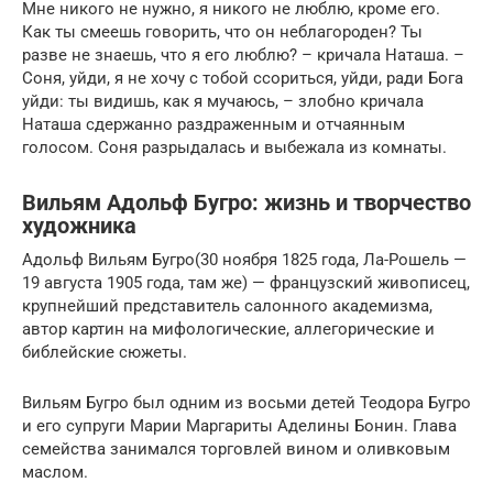
Мне никого не нужно, я никого не люблю, кроме его.
Как ты смеешь говорить, что он неблагороден? Ты
разве не знаешь, что я его люблю? – кричала Наташа. –
Соня, уйди, я не хочу с тобой ссориться, уйди, ради Бога
уйди: ты видишь, как я мучаюсь, – злобно кричала
Наташа сдержанно раздраженным и отчаянным
голосом. Соня разрыдалась и выбежала из комнаты.
Вильям Адольф Бугро: жизнь и творчество
художника
Адольф Вильям Бугро(30 ноября 1825 года, Ла-Рошель —
19 августа 1905 года, там же) — французский живописец,
крупнейший представитель салонного академизма,
автор картин на мифологические, аллегорические и
библейские сюжеты.
Вильям Бугро был одним из восьми детей Теодора Бугро
и его супруги Марии Маргариты Аделины Бонин. Глава
семейства занимался торговлей вином и оливковым
маслом.