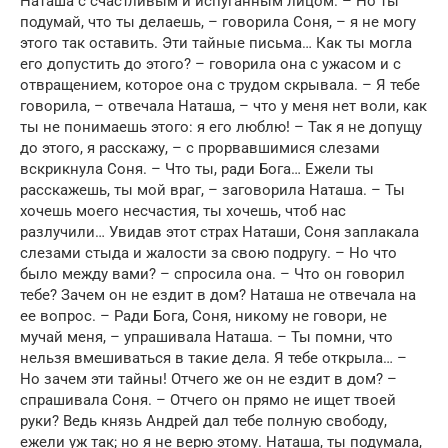
Наташа с счастливым и испуганным лицом. – Но ты
подумай, что ты делаешь, – говорила Соня, – я не могу
этого так оставить. Эти тайные письма… Как ты могла
его допустить до этого? – говорила она с ужасом и с
отвращением, которое она с трудом скрывала. – Я тебе
говорила, – отвечала Наташа, – что у меня нет воли, как
ты не понимаешь этого: я его люблю! – Так я не допущу
до этого, я расскажу, – с прорвавшимися слезами
вскрикнула Соня. – Что ты, ради Бога… Ежели ты
расскажешь, ты мой враг, – заговорила Наташа. – Ты
хочешь моего несчастия, ты хочешь, чтоб нас
разлучили… Увидав этот страх Наташи, Соня заплакала
слезами стыда и жалости за свою подругу. – Но что
было между вами? – спросила она. – Что он говорил
тебе? Зачем он не ездит в дом? Наташа не отвечала на
ее вопрос. – Ради Бога, Соня, никому не говори, не
мучай меня, – упрашивала Наташа. – Ты помни, что
нельзя вмешиваться в такие дела. Я тебе открыла… –
Но зачем эти тайны! Отчего же он не ездит в дом? –
спрашивала Соня. – Отчего он прямо не ищет твоей
руки? Ведь князь Андрей дал тебе полную свободу,
ежели уж так; но я не верю этому. Наташа, ты подумала,