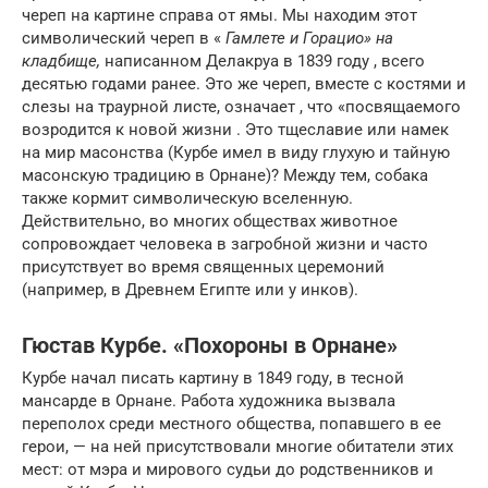
череп на картине справа от ямы. Мы находим этот
символический череп в «
Гамлете и Горацио» на
кладбище,
написанном Делакруа в 1839 году , всего
десятью годами ранее. Это же череп, вместе с костями и
слезы на траурной листе, означает , что «посвящаемого
возродится к новой жизни .
Это тщеславие или намек
на мир масонства (Курбе имел в виду глухую и тайную
масонскую традицию в Орнане)? Между тем, собака
также кормит символическую вселенную.
Действительно, во многих обществах животное
сопровождает человека в загробной жизни и часто
присутствует во время священных церемоний
(например, в Древнем Египте или у инков).
Гюстав Курбе. «Похороны в Орнане»
Курбе начал писать картину в 1849 году, в тесной
мансарде в Орнане. Работа художника вызвала
переполох среди местного общества, попавшего в ее
герои, — на ней присутствовали многие обитатели этих
мест: от мэра и мирового судьи до родственников и