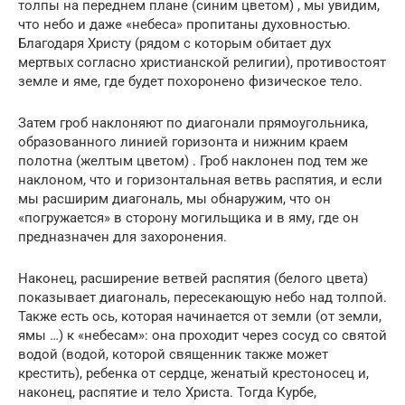
толпы на переднем плане (синим цветом) , мы увидим,
что небо и даже «небеса» пропитаны духовностью.
Благодаря Христу (рядом с которым обитает дух
мертвых согласно христианской религии), противостоят
земле и яме, где будет похоронено физическое тело.
Затем гроб наклоняют по диагонали прямоугольника,
образованного линией горизонта и нижним краем
полотна (желтым цветом) . Гроб наклонен под тем же
наклоном, что и горизонтальная ветвь распятия, и если
мы расширим диагональ, мы обнаружим, что он
«погружается» в сторону могильщика и в яму, где он
предназначен для захоронения.
Наконец, расширение ветвей распятия (белого цвета)
показывает диагональ, пересекающую небо над толпой.
Также есть ось, которая начинается от земли (от земли,
ямы …) к «небесам»: она проходит через сосуд со святой
водой (водой, которой священник также может
крестить), ребенка от сердце, женатый крестоносец и,
наконец, распятие и тело Христа. Тогда Курбе,