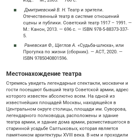
изд.. — М., 2005. — 766 с.
Дмитриевский В. Н.
Театр и зрители.
Отечественный театр в системе отношений
сцены и публики. Советский театр 1917 – 1991. —
М.: Канон, 2013. — 696 с. — ISBN 978-5-88373-337-
5.
Раневская Ф., Щеглов А.
«Судьба-шлюха», или
Прогулка по жизни (сборник). — АСТ, 2020. —
ISBN 9785040801596.
Местонахождение театра
Стремясь увидеть легендарные спектакли, москвичи и
гости посещают бывший театр Советской армии, адрес
которого известен абсолютно всем. На одной из
известнейших площадей Москвы, находящейся в
Центральном округе столицы, площади им. Суворова,
легендарного полководца, расположены и здание
театра армии, и здание дома армии, разместившегося в
старинной усадьбе Салтыковых, которая является
памятником архитектуры XVIII века. В нем и проходили