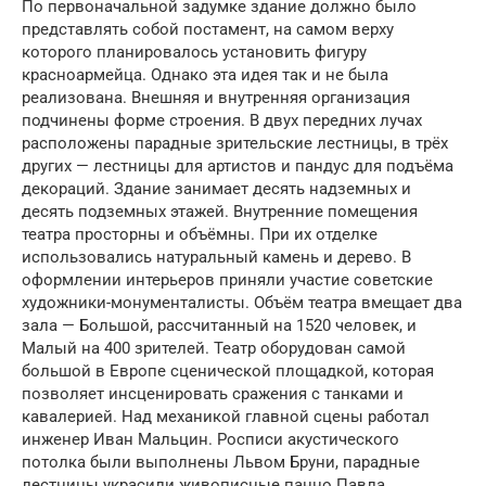
По первоначальной задумке здание должно было
представлять собой постамент, на самом верху
которого планировалось установить фигуру
красноармейца. Однако эта идея так и не была
реализована. Внешняя и внутренняя организация
подчинены форме строения. В двух передних лучах
расположены парадные зрительские лестницы, в трёх
других — лестницы для артистов и пандус для подъёма
декораций. Здание занимает десять надземных и
десять подземных этажей. Внутренние помещения
театра просторны и объёмны. При их отделке
использовались натуральный камень и дерево. В
оформлении интерьеров приняли участие советские
художники-монументалисты. Объём театра вмещает два
зала — Большой, рассчитанный на 1520 человек, и
Малый на 400 зрителей. Театр оборудован самой
большой в Европе сценической площадкой, которая
позволяет инсценировать сражения с танками и
кавалерией. Над механикой главной сцены работал
инженер Иван Мальцин. Росписи акустического
потолка были выполнены Львом Бруни, парадные
лестницы украсили живописные панно Павла