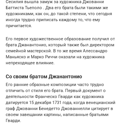
Сесилия вышла замуж за художника Джованни
Баттиста Тьеполо . Два его брата были такими же
художниками, как он, до такой степени, что сегодня
иногда трудно приписать каждому то, что ему
причитается.
Его первое художественное образование получил от
брата Джанантонио, который также был директором
семейной мастерской. В то же время Алессандро
Маньяско и Марко Риччи оказали на художника
непреходящее влияние.
Со своим братом Джанантонио
Его ранние образные композиции часто трудно
отличить от стиля его брата. Первый документ о
деятельности Франческо Гварди как художника
датируется 15 декабря 1731 года, когда венецианский
граф Джованни Бенедетто Джованнелли цитирует в
своем завещании картины, написанные братьями
Гварди.