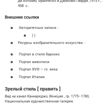
ди Антонио, Франческо и Джакомо Гварди
,1975 г.,
458
с.
.
Внешние ссылки
Авторитетные записи :
( )
Ресурсы изобразительного искусства :
Портал в стиле барокко
Портал живописи
Портал
XVIII — го
века
Портал Италии
Зрелый стиль [ править ]
Вид на канал Каннареджо, Венеция
, гр. 1775–1780,
Национальная художественная галерея.