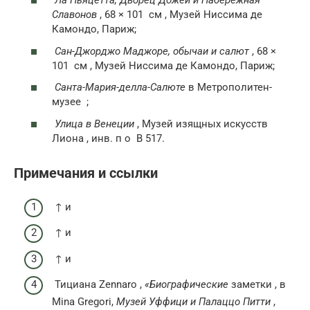
Ла Пьяцетта, Дворец Дожей и Набережная
Славонов
, 68 × 101
см
, Музей Ниссима де
Камондо, Париж;
Сан-Джорджо Маджоре, обычаи и салют
, 68 ×
101
см
, Музей Ниссима де Камондо, Париж;
Санта-Мария-делла-Салюте
в Метрополитен-
музее ;
Улица в Венеции
, Музей изящных искусств
Лиона , инв.
п о
B 517.
Примечания и ссылки
↑ и
↑ и
↑ и
Тициана Zennaro ,
«Биографические
заметки
, в
Mina Gregori,
Музей Уффици и Палаццо Питти
,