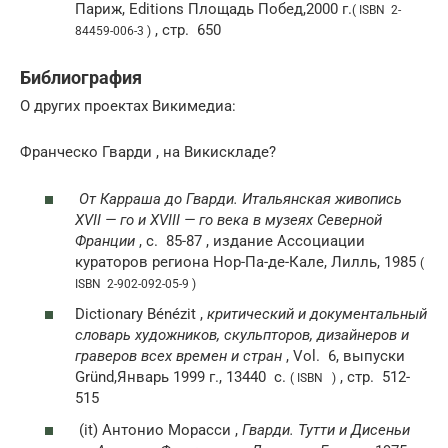
Париж, Editions Площадь Побед,2000 г.
( ISBN 2-
,
стр.
650
84459-006-3 )
Библиография
О других проектах Викимедиа:
Франческо Гварди , на Викискладе?
От Карраша до Гварди. Итальянская живопись
XVII — го
и
XVIII — го
века в музеях Северной
Франции
,
с.
85-87 , издание Ассоциации
кураторов региона Нор-Па-де-Кале, Лилль, 1985
(
ISBN 2-902-092-05-9 )
Dictionary Bénézit ,
критический и документальный
словарь художников, скульпторов, дизайнеров и
граверов всех времен и стран
,
Vol.
6, выпуски
Gründ,Январь 1999 г., 13440
с.
,
стр.
512-
( ISBN )
515
(it)
Антонио Морасси ,
Гварди. Тутти и Дисеньи