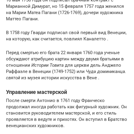
16 мая 1756 года он подписал брачный контракт с
Марианной Димурат, но 15 февраля 1757 года женился
на Марии Матеа Пагани (1726-1769), дочери художника
Маттео Пагани.
В 1758 году Гварди подписал свой первый вид Венеции,
на которую, как считается, повлиял Каналетто .
Перед смертью его брата 22 января 1760 года ученые
обсуждают атрибуцию картин между двумя братьями в
отношении
Истории Товита
для церкви дель Анджело
Раффаэле в Венеции (1749-1752) или
Чуда доминиканца.
святой
из музея истории искусства в Вене .
Управление мастерской
После смерти Антонио в 1761 году Франческо
продолжал иногда работать как фигурный художник. Он
становится руководителем мастерской, и его стиль
проявляется в
ведуте
и прихотях. Он вступил в Братство
венецианских художников.