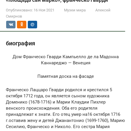
Опубликовано:
16 Ноя 2021
Музеи мира
Алексей
Смирнов
биография
Дом Франческо Гварди Кампьелло де ла Мадонна
Каннареджо — Венеция
Памятная доска на фасаде
Франческо Лаццаро ​​Гварди родился и крестился 5
октября 1712 года, он является сыном художника
Доменико (1678-1716) и Марии Клаудии Пихлер
венского происхождения. Оба его родителя
принадлежат к знати. Его отец умер на16 октября 1716
г.оставив жену и детей Джанантонио (1699-1760), Марию
Сесилию, Франческо и Николо. Его сестра Мария