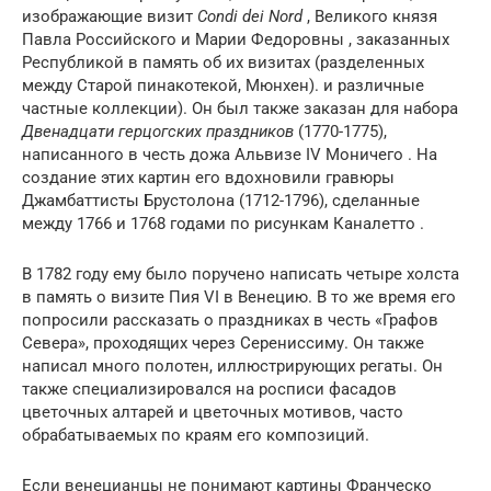
изображающие визит
Condi dei Nord
, Великого князя
Павла Российского и Марии Федоровны , заказанных
Республикой в ​​память об их визитах (разделенных
между Старой пинакотекой, Мюнхен). и различные
частные коллекции). Он был также заказан для набора
Двенадцати герцогских праздников
(1770-1775),
написанного в честь дожа Альвизе IV Моничего . На
создание этих картин его вдохновили гравюры
Джамбаттисты Брустолона (1712-1796), сделанные
между 1766 и 1768 годами по рисункам Каналетто .
В 1782 году ему было поручено написать четыре холста
в память о визите Пия VI в Венецию. В то же время его
попросили рассказать о праздниках в честь «Графов
Севера», проходящих через Серениссиму. Он также
написал много полотен, иллюстрирующих регаты. Он
также специализировался на росписи фасадов
цветочных алтарей и цветочных мотивов, часто
обрабатываемых по краям его композиций.
Если венецианцы не понимают картины Франческо