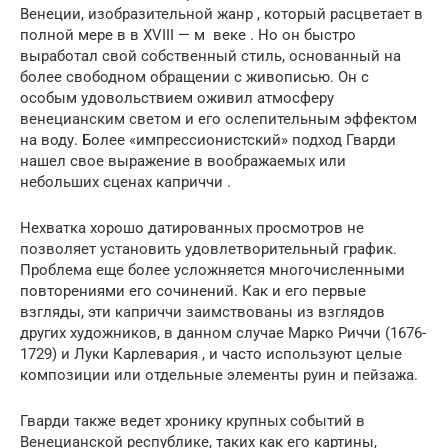
Венеции, изобразительной жанр , который расцветает в
полной мере в
в XVIII — м
веке . Но он быстро
выработал свой собственный стиль, основанный на
более свободном обращении с живописью. Он с
особым удовольствием оживил атмосферу
венецианским светом и его ослепительным эффектом
на воду. Более «импрессионистский» подход Гварди
нашел свое выражение в воображаемых или
небольших сценах каприччи .
Нехватка хорошо датированных просмотров не
позволяет установить удовлетворительный график.
Проблема еще более усложняется многочисленными
повторениями его сочинений. Как и его первые
взгляды, эти каприччи заимствованы из взглядов
других художников, в данном случае Марко Риччи (1676-
1729) и Луки Карлевария , и часто используют целые
композиции или отдельные элементы руин и пейзажа.
Гварди также ведет хронику крупных событий в
Венецианской республике, таких как его картины,