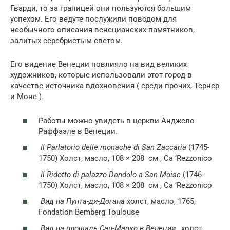
Гварди, то за границей они пользуются большим
успехом. Его ведуте послужили поводом для
необычного описания венецианских памятников,
залитых серебристым светом.
Его видение Венеции повлияло на вид великих
художников, которые использовали этот город в
качестве источника вдохновения ( среди прочих, Тернер
и Моне ).
Работы можно увидеть в церкви Анджело
Раффаэле в Венеции.
Il Parlatorio delle monache di San Zaccaria
(1745-
1750) Холст, масло, 108 × 208
см
, Ca ‘Rezzonico
Il Ridotto di palazzo Dandolo a San Moise
(1746-
1750) Холст, масло, 108 × 208
см
, Ca ‘Rezzonico
Вид на Пунта-ди-Догана
холст, масло, 1765,
Fondation Bemberg Toulouse
Вид на площадь Сан-Марко в Венеции
, холст,