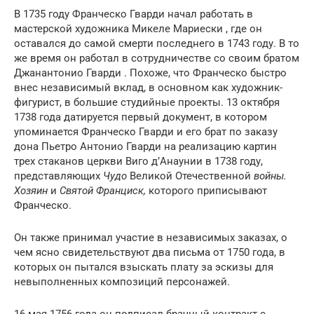
В 1735 году Франческо Гварди начал работать в
мастерской художника Микеле Мариески , где он
оставался до самой смерти последнего в 1743 году. В то
же время он работал в сотрудничестве со своим братом
Джанантонио Гварди . Похоже, что Франческо быстро
внес независимый вклад, в основном как художник-
фигурист, в большие студийные проекты. 13 октября
1738 года датируется первый документ, в котором
упоминается Франческо Гварди и его брат по заказу
дона Пьетро Антонио Гварди на реализацию картин
трех стаканов церкви Виго д’Анаунии в 1738 году,
представляющих
Чудо
Великой Отечественной
войны.
Хозяин
и
Святой Франциск,
которого приписывают
Франческо.
Он также принимал участие в независимых заказах, о
чем ясно свидетельствуют два письма от 1750 года, в
которых он пытался взыскать плату за эскизы для
невыполненных композиций персонажей.