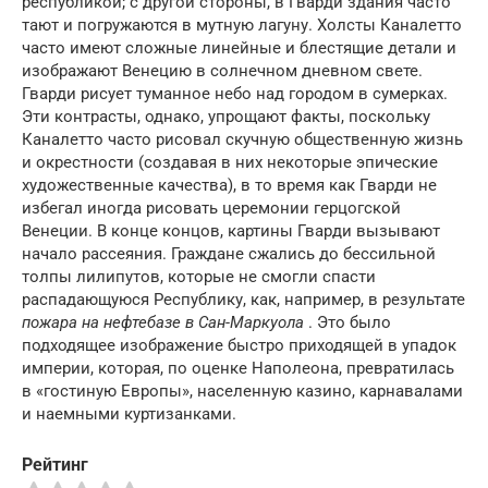
республикой; с другой стороны, в Гварди здания часто
тают и погружаются в мутную лагуну. Холсты Каналетто
часто имеют сложные линейные и блестящие детали и
изображают Венецию в солнечном дневном свете.
Гварди рисует туманное небо над городом в сумерках.
Эти контрасты, однако, упрощают факты, поскольку
Каналетто часто рисовал скучную общественную жизнь
и окрестности (создавая в них некоторые эпические
художественные качества), в то время как Гварди не
избегал иногда рисовать церемонии герцогской
Венеции. В конце концов, картины Гварди вызывают
начало рассеяния. Граждане сжались до бессильной
толпы лилипутов, которые не смогли спасти
распадающуюся Республику, как, например, в результате
пожара на нефтебазе в Сан-Маркуола
. Это было
подходящее изображение быстро приходящей в упадок
империи, которая, по оценке Наполеона, превратилась
в «гостиную Европы», населенную казино, карнавалами
и наемными куртизанками.
Рейтинг