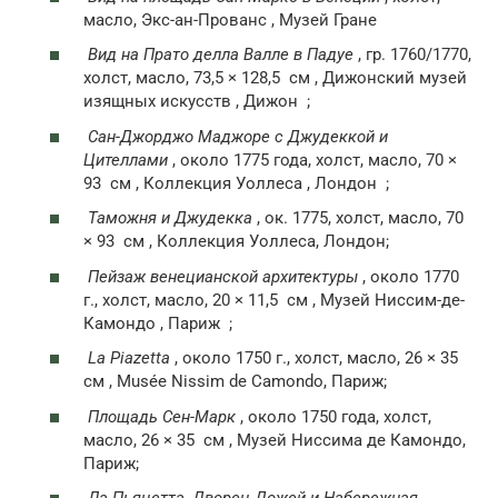
масло, Экс-ан-Прованс , Музей Гране
Вид на Прато делла Валле в Падуе
, гр. 1760/1770,
холст, масло, 73,5 × 128,5
см
, Дижонский музей
изящных искусств , Дижон ;
Сан-Джорджо Маджоре с Джудеккой и
Цителлами
, около 1775 года, холст, масло, 70 ×
93
см
, Коллекция Уоллеса , Лондон ;
Таможня и Джудекка
, ок. 1775, холст, масло, 70
× 93
см
, Коллекция Уоллеса, Лондон;
Пейзаж венецианской архитектуры
, около 1770
г., холст, масло, 20 × 11,5
см
, Музей Ниссим-де-
Камондо , Париж ;
La Piazetta
, около 1750 г., холст, масло, 26 × 35
см
, Musée Nissim de Camondo, Париж;
Площадь Сен-Марк
, около 1750 года, холст,
масло, 26 × 35
см
, Музей Ниссима де Камондо,
Париж;