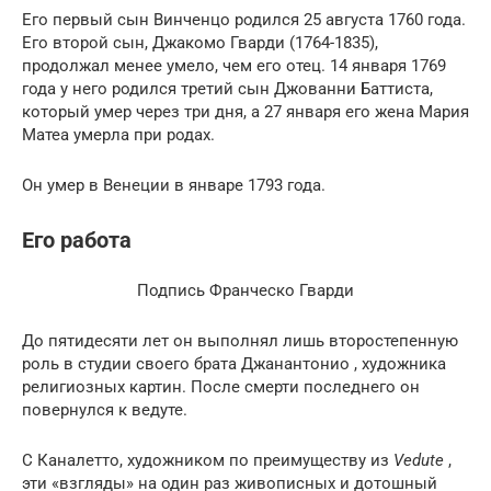
Его первый сын Винченцо родился 25 августа 1760 года.
Его второй сын, Джакомо Гварди (1764-1835),
продолжал менее умело, чем его отец. 14 января 1769
года у него родился третий сын Джованни Баттиста,
который умер через три дня, а 27 января его жена Мария
Матеа умерла при родах.
Он умер в Венеции в январе 1793 года.
Его работа
Подпись Франческо Гварди
До пятидесяти лет он выполнял лишь второстепенную
роль в студии своего брата Джанантонио , художника
религиозных картин. После смерти последнего он
повернулся к ведуте.
С Каналетто, художником по преимуществу из
Vedute
,
эти «взгляды» на один раз живописных и дотошный