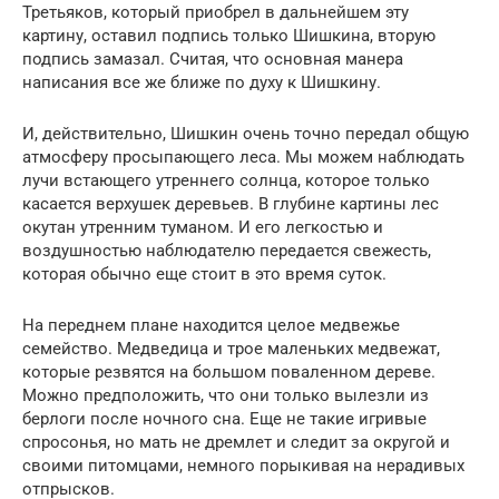
Третьяков, который приобрел в дальнейшем эту
картину, оставил подпись только Шишкина, вторую
подпись замазал. Считая, что основная манера
написания все же ближе по духу к Шишкину.
И, действительно, Шишкин очень точно передал общую
атмосферу просыпающего леса. Мы можем наблюдать
лучи встающего утреннего солнца, которое только
касается верхушек деревьев. В глубине картины лес
окутан утренним туманом. И его легкостью и
воздушностью наблюдателю передается свежесть,
которая обычно еще стоит в это время суток.
На переднем плане находится целое медвежье
семейство. Медведица и трое маленьких медвежат,
которые резвятся на большом поваленном дереве.
Можно предположить, что они только вылезли из
берлоги после ночного сна. Еще не такие игривые
спросонья, но мать не дремлет и следит за округой и
своими питомцами, немного порыкивая на нерадивых
отпрысков.