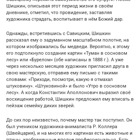
Шишкин, описывая этот период жизни в своём
дневнике, отметил, что провидение, заставляя
художника страдать, воспитывает в нём Божий дар.
Однажды, встретившись с Савицким, Шишкин
рассказал ему о задуманном масштабном полотне, на
котором изображались бы медведи. Вероятно, к этому
его подтолкнуло создание картин «Туман в сосновом
лесу» или «Бурелом» (обе написаны в 1888 г.). А уже
через несколько месяцев художник пригласил друга в
свою мастерскую, отправив ему письмо с такими
словами: «Приходи, посмотри, какую я отмахал
штуковину». «Штуковиной» и было «Утро в сосновом
лесу». А когда Константин Аполлонович выразил своё
восхищение работой, Шишкин предложил ему вписать в
пейзаж семейку диких зверей.
До сих пор неизвестно, почему мастер так поступил. Он
был учеником художника-анималиста Р. Коллера
(Швейцария), и на многих его картинах есть животные и
птицы, изображенные вполне профессионально. Есть