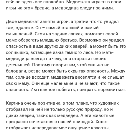
сейчас здесь все спокойно. Медвежата играют в свои
игры на этом бревне, а медведица следит за ними.
Двое медвежат заняты игрой, а третий что-то увидел
там, вдалеке. Он – самый старший и самый
смышленый. Стоя на задних лапках, помогает своей
маме оберегать младших братьев. Возможно он увидел
опасность в виде других диких зверей, а может быть это
солнышко, встающее из-за темного леса. Но мать-
медведица всегда на чеку, она сторожит своих
детенышей. Поэтому говорит им, чтоб сильно не
баловали, везде может быть скрытая опасность. Между
тем, солнце всходит, медвежата веселятся и не слышат
свою маму. Они еще маленькие и не знают, что такое
опасность. Им главное побегать, поиграть, порезвиться.
Картина очень позитивна, в том плане, что художник
отобразил на ней не только русскую природу, но и
диких зверей, таких как медведей. А эти животные
прекрасно сочетаются с нашей природой. Холст
отображает непередаваемое ощущение красоты,