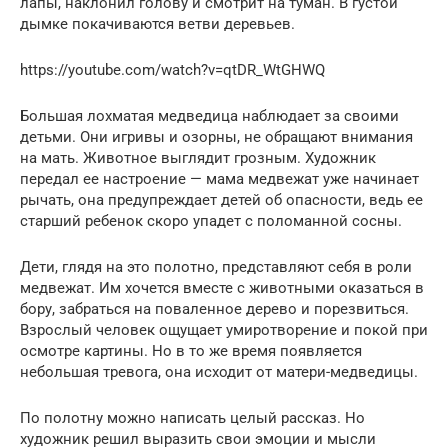
лапы, наклонил голову и смотрит на туман. В густой
дымке покачиваются ветви деревьев.
https://youtube.com/watch?v=qtDR_WtGHWQ
Большая лохматая медведица наблюдает за своими
детьми. Они игривы и озорны, не обращают внимания
на мать. Животное выглядит грозным. Художник
передал ее настроение — мама медвежат уже начинает
рычать, она предупреждает детей об опасности, ведь ее
старший ребенок скоро упадет с поломанной сосны.
Дети, глядя на это полотно, представляют себя в роли
медвежат. Им хочется вместе с животными оказаться в
бору, забраться на поваленное дерево и порезвиться.
Взрослый человек ощущает умиротворение и покой при
осмотре картины. Но в то же время появляется
небольшая тревога, она исходит от матери-медведицы.
По полотну можно написать целый рассказ. Но
художник решил выразить свои эмоции и мысли