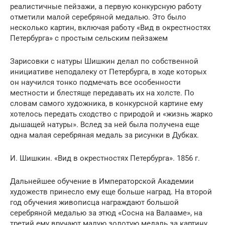
реалистичные пейзажи, а первую конкурсную работу
отметили малой серебряной медалью. Это было
несколько картин, включая работу «Вид в окрестностях
Петербурга» с простым сельским пейзажем
Зарисовки с натуры Шишкин делал по собственной
инициативе неподалеку от Петербурга, в ходе которых
он научился тонко подмечать все особенности
местности и блестяще передавать их на холсте. По
словам самого художника, в конкурсной картине ему
хотелось передать сходство с природой и «жизнь жарко
дышащей натуры». Вслед за ней была получена еще
одна малая серебряная медаль за рисунки в Дубках.
И. Шишкин. «Вид в окрестностях Петербурга». 1856 г.
Дальнейшее обучение в Императорской Академии
художеств принесло ему еще больше наград. На второй
год обучения живописца награждают большой
серебряной медалью за этюд «Сосна на Валааме», на
третий ему вручают малую золотую медаль за картину