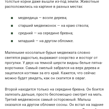
толстые корни даже вышли из-под земли. Животные
расположились на картине в разных местах:
медведица — возле дерева;
старший медвежонок — на краю ствола;
средний — на середине бревна;
младший — на другом обломке.
Маленькие косолапые бурые медвежата словно
светятся радостью, выражают озорство и восторг от
прогулки. У двух на темной шерсти видны белые пятна-
воротники. Самый смелый забрался на верх дерева и
зацепился когтями за его край. Кажется, что сейчас
можно будет увидеть, как он скатится в овраг.
Второй находится только на середине бревна. Он боится
залезать дальше, просто беспомощно смотрит на мать.
Третий медвежонок самый осторожный. Малыш
оказался на другом обломке сосны. Он встал на задние