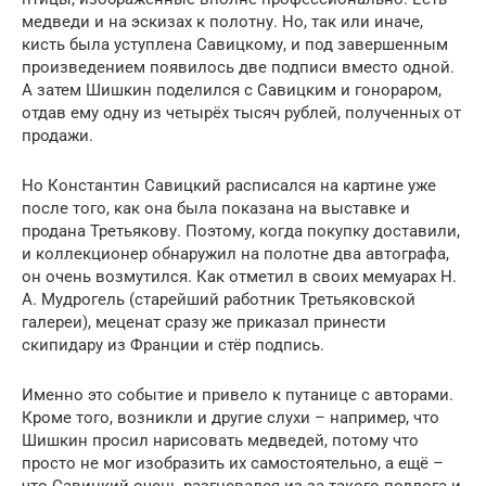
медведи и на эскизах к полотну. Но, так или иначе,
кисть была уступлена Савицкому, и под завершенным
произведением появилось две подписи вместо одной.
А затем Шишкин поделился с Савицким и гонораром,
отдав ему одну из четырёх тысяч рублей, полученных от
продажи.
Но Константин Савицкий расписался на картине уже
после того, как она была показана на выставке и
продана Третьякову. Поэтому, когда покупку доставили,
и коллекционер обнаружил на полотне два автографа,
он очень возмутился. Как отметил в своих мемуарах Н.
А. Мудрогель (старейший работник Третьяковской
галереи), меценат сразу же приказал принести
скипидару из Франции и стёр подпись.
Именно это событие и привело к путанице с авторами.
Кроме того, возникли и другие слухи – например, что
Шишкин просил нарисовать медведей, потому что
просто не мог изобразить их самостоятельно, а ещё –
что Савицкий очень разгневался из-за такого подлога и