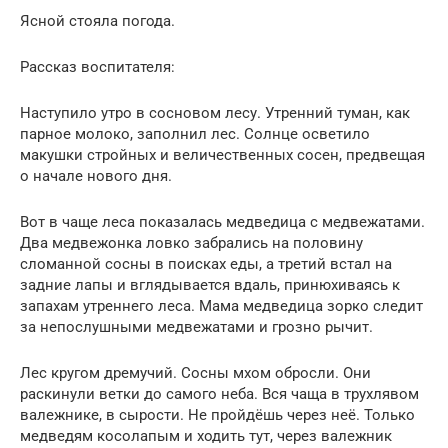
Ясной стояла погода.
Рассказ воспитателя:
Наступило утро в сосновом лесу. Утренний туман, как
парное молоко, заполнил лес. Солнце осветило
макушки стройных и величественных сосен, предвещая
о начале нового дня.
Вот в чаще леса показалась медведица с медвежатами.
Два медвежонка ловко забрались на половину
сломанной сосны в поисках еды, а третий встал на
задние лапы и вглядывается вдаль, принюхиваясь к
запахам утреннего леса. Мама медведица зорко следит
за непослушными медвежатами и грозно рычит.
Лес кругом дремучий. Сосны мхом обросли. Они
раскинули ветки до самого неба. Вся чаща в трухлявом
валежнике, в сырости. Не пройдёшь через неё. Только
медведям косолапым и ходить тут, через валежник