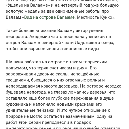
«Ущелье на Валааме» и на четвертый год уже большую
золотую медаль за две одноименные работы про
Валаам «
Вид на острове Валааме
. Местность Кукко».
Такое больше внимание Валааму автор уделил
неспроста. Академия часто посылала учеников на
остров Валаам в северной части Ладожского озера,
чтобы они зарисовывали живописные виды
Шишкин работал на острове с таким творческим
подъемом, что терял счет часам и дням. Его
завораживали древние скалы, испещрённые
трещинами, бьющиеся о них огромные волны и
непередаваемая красота деревьев. На острове нередко
бушевала непогода, на глазах ломались деревья, что
оставляло еще более глубокие переживания в душе
художника и наполняло новыми красками его
удивительные пейзажи. И это чуткое отношение к
природе не могло остаться незамеченным: одну из
работ этой серии преподнесли в подарок
императорской семье и по окончанию учебы отметили