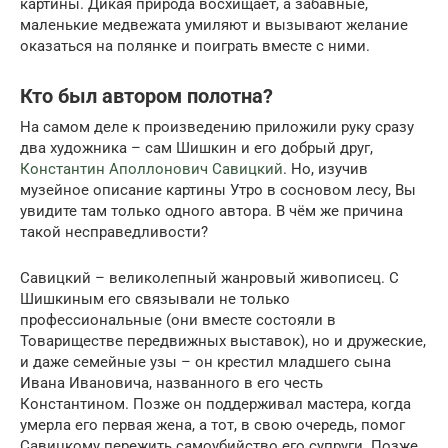
картины. Дикая природа восхищает, а забавные,
маленькие медвежата умиляют и вызывают желание
оказаться на полянке и поиграть вместе с ними.
Кто был автором полотна?
На самом деле к произведению приложили руку сразу
два художника – сам Шишкин и его добрый друг,
Константин Аполлонович Савицкий
. Но, изучив
музейное описание картины Утро в сосновом лесу, Вы
увидите там только одного автора. В чём же причина
такой несправедливости?
Савицкий – великолепный жанровый живописец. С
Шишкиным его связывали не только
профессиональные (они вместе состояли в
Товариществе передвижных выставок), но и дружеские,
и даже семейные узы – он крестил младшего сына
Ивана Ивановича, названного в его честь
Константином. Позже он поддерживал мастера, когда
умерла его первая жена, а тот, в свою очередь, помог
Савицкому пережить самоубийство его супруги. Позже