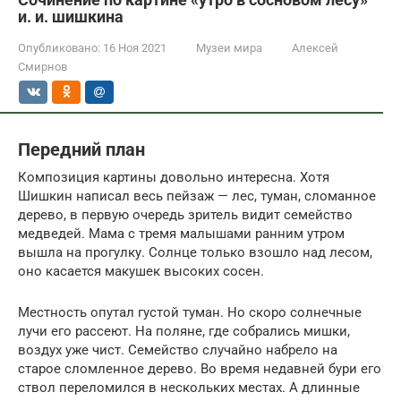
и. и. шишкина
Опубликовано:
16 Ноя 2021
Музеи мира
Алексей
Смирнов
Передний план
Композиция картины довольно интересна. Хотя
Шишкин написал весь пейзаж — лес, туман, сломанное
дерево, в первую очередь зритель видит семейство
медведей. Мама с тремя малышами ранним утром
вышла на прогулку. Солнце только взошло над лесом,
оно касается макушек высоких сосен.
Местность опутал густой туман. Но скоро солнечные
лучи его рассеют. На поляне, где собрались мишки,
воздух уже чист. Семейство случайно набрело на
старое сломленное дерево. Во время недавней бури его
ствол переломился в нескольких местах. А длинные