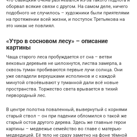
оборвал всякие связи с другом. На самом деле, ничего
подобного не случилось – художники были приятелями
на протяжении всей жизни, и поступок Третьякова на
это никак не повлиял.
«Утро в сосновом лесу» – описание
картины
Чаща старого леса пробуждается от сна – ветви
вековых деревьев не шелохнутся, листва замерла, а
сквозь туман пробиваются первые лучи солнца. Они
уже овладели верхушками исполинов и с каждой
минутой отвоёвывают у туманной дали всё новые
пространства. Торжество света врывается в тихий
первородный лес.
В центре полотна поваленный, вывернутый с корнями
старый ствол – он при падении обломился о такой же
старый остов другого дерева. Здесь же главные герои
картины – медвежье семейство во главе с матерью-
медведицей. Её тело не сразу заметно на фоне тёмной