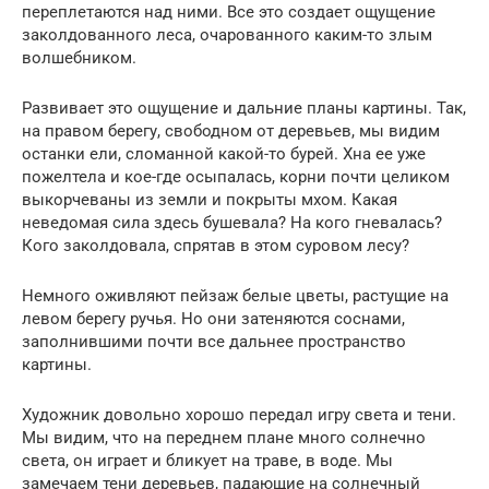
переплетаются над ними. Все это создает ощущение
заколдованного леса, очарованного каким-то злым
волшебником.
Развивает это ощущение и дальние планы картины. Так,
на правом берегу, свободном от деревьев, мы видим
останки ели, сломанной какой-то бурей. Хна ее уже
пожелтела и кое-где осыпалась, корни почти целиком
выкорчеваны из земли и покрыты мхом. Какая
неведомая сила здесь бушевала? На кого гневалась?
Кого заколдовала, спрятав в этом суровом лесу?
Немного оживляют пейзаж белые цветы, растущие на
левом берегу ручья. Но они затеняются соснами,
заполнившими почти все дальнее пространство
картины.
Художник довольно хорошо передал игру света и тени.
Мы видим, что на переднем плане много солнечно
света, он играет и бликует на траве, в воде. Мы
замечаем тени деревьев, падающие на солнечный