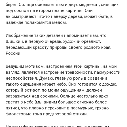
берег. Солнце освещает нам и двух медвежат, сидящих
под сосной на втором плане картины. Они
высматривают что-то наверху дерева, может быть, в
надежде полакомится медом.
Изображение таких деталей напоминает нам, что
Шишкин, в первую очередь, художник-реалист,
передающий красоту природы своего родного края,
России.
Ведущим мотивом, настроением этой картины, на мой
взгляд, является настроение тревожности, пасмурности,
неспокойствия. Думаю, главную роль в создании
такого ощущения играет небо. Оно готовится к дождю,
который вот-вот, по моим ощущениям, должен
разразиться над соснами. Солнце настолько ярко
светит в небе (мы видим большое огненно-белое
пятно), что плавно переходит в пасмурные, грязно-
фиолетовые тона предгрозовой стихии.
На этом фоне тревожным знаком, даже зловещим