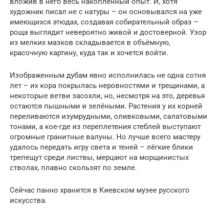
вложив в него весь накопленный опыт. И, хотя
художник писал не с натуры – он основывался на уже
имеющихся этюдах, создавая собирательный образ –
роща выглядит невероятно живой и достоверной. Узор
из мелких мазков складывается в объёмную,
красочную картину, куда так и хочется войти.
Изображенным дубам явно исполнилась не одна сотня
лет – их кора покрылась неровностями и трещинами, а
некоторые ветви засохли, но, несмотря на это, деревья
остаются пышными и зелёными. Растения у их корней
переливаются изумрудными, оливковыми, салатовыми
тонами, а кое-где из переплетения стеблей выступают
огромные гранитные валуны. Но лучше всего мастеру
удалось передать игру света и теней – лёгкие блики
трепещут среди листвы, мерцают на морщинистых
стволах, плавно скользят по земле.
Сейчас панно хранится в Киевском музее русского
искусства.