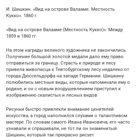
И. Шишкин. «Вид на острове Валааме. Местность
Кукко». 1860 г.
«Вид на острове Валааме (Местность Кукко)». Между
1859 и 1860 гг.
На этом награды великого художника не закончились.
Получение большой золотой медали дало ему право
отправиться за границу. Страсть к природе и лесу
привела живописца к Тевтобургскому лесу недалеко от
города Дюссельдорфа на западе Германии. Шишкину
полюбились местные виды, которые напоминали ему о
родине, и он с новым воодушевлением приступил к
изображению скалистых и лесных видов
Рисунки быстро привлекли внимание ценителей
искусства, а город наполнился слухами о талантливом
мастере. По словам самого Ивана Ивановича, его часто
узнавали и спрашивали, не тот ли он знаменитый
Шишкин, который так прекрасно рисует