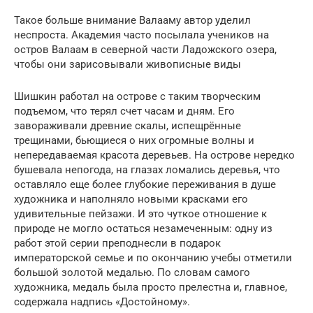
Такое больше внимание Валааму автор уделил
неспроста. Академия часто посылала учеников на
остров Валаам в северной части Ладожского озера,
чтобы они зарисовывали живописные виды
Шишкин работал на острове с таким творческим
подъемом, что терял счет часам и дням. Его
завораживали древние скалы, испещрённые
трещинами, бьющиеся о них огромные волны и
непередаваемая красота деревьев. На острове нередко
бушевала непогода, на глазах ломались деревья, что
оставляло еще более глубокие переживания в душе
художника и наполняло новыми красками его
удивительные пейзажи. И это чуткое отношение к
природе не могло остаться незамеченным: одну из
работ этой серии преподнесли в подарок
императорской семье и по окончанию учебы отметили
большой золотой медалью. По словам самого
художника, медаль была просто прелестна и, главное,
содержала надпись «Достойному».