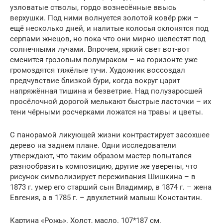
узловатые стволы, гордо вознесённые ввысь
верхушки. Под ними волнуется золотой ковёр ржи –
ещё несколько дней, и налитые колосья склонятся под
серпами жнецов, но пока что они мирно шелестят под
солнечными лучами. Впрочем, яркий свет вот-вот
сменится грозовым полумраком – на горизонте уже
громоздятся тяжёлые тучи. Художник воссоздал
предчувствие близкой бури, когда вокруг царит
напряжённая тишина и безветрие. Над полузаросшей
просёлочной дорогой мелькают быстрые ласточки – их
тени чёрными росчерками ложатся на травы и цветы.
С панорамой ликующей жизни контрастирует засохшее
дерево на заднем плане. Одни исследователи
утверждают, что таким образом мастер попытался
разнообразить композицию, другие же уверены, что
рисунок символизирует переживания Шишкина – в
1873 г. умер его старший сын Владимир, в 1874 г. – жена
Евгения, а в 1785 г. – двухлетний малыш Константин.
Картина «Рожь». Холст, масло. 107*187 см.