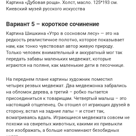
Картина «Дубовая роща». Холст, масло. 125*193 см.
Киевский музей русского искусства
Вариант 5 – короткое сочинение
Картина Шишкина «Утро в сосновом лесу» — это на
редкость реалистичное полотно, которое показывает
нам, как тонко чувствовал автор живую природу.
Только человек внимательный и аккуратный мог так
передать забавы маленьких медвежат, которые
играются на поляне, как маленькие дети в песочнице.
На переднем плане картины художник поместил
четырех резвых медвежат. Два медвежонка забрались
на обломок дерева, а третий – робко пытается
присоединиться к товарищам. Четвертый малыш – это
настоящий отщепенец. Он отошел от играющих друзей в
сторону, встал на задние лапы – и стоит так,
всматриваясь вдаль. Играющиеся медвежата совсем не
похожи на свирепых животных, какими их привыкли
все изображать, а больше напоминают безобидных