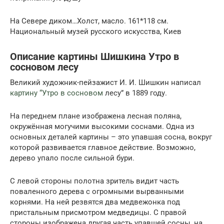
На Севере диком…Холст, масло. 161*118 см.
Национальный музей русского искусства, Киев
Описание картины Шишкина Утро в
сосновом лесу
Великий художник-пейзажист И. И. Шишкин написал
картину “Утро в сосновом
лесу” в 1889 году.
На переднем плане изображена лесная поляна,
окружённая могучими высокими соснами. Одна из
основных деталей картины – это упавшая сосна, вокруг
которой развивается главное действие. Возможно,
дерево упало после сильной бури.
С левой стороны полотна зритель видит часть
поваленного дерева с огромными вырванными
корнями. На ней резвятся два медвежонка под
пристальным присмотром медведицы. С правой
стороны изображена другая часть упавшей сосны, на