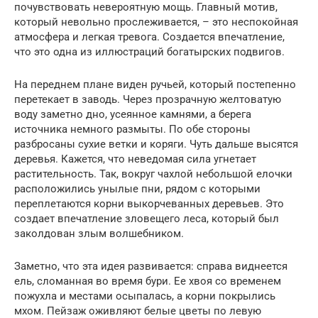
почувствовать невероятную мощь. Главный мотив,
который невольно прослеживается, – это неспокойная
атмосфера и легкая тревога. Создается впечатление,
что это одна из иллюстраций богатырских подвигов.
На переднем плане виден ручьей, который постепенно
перетекает в заводь. Через прозрачную желтоватую
воду заметно дно, усеянное камнями, а берега
источника немного размыты. По обе стороны
разбросаны сухие ветки и коряги. Чуть дальше высятся
деревья. Кажется, что неведомая сила угнетает
растительность. Так, вокруг чахлой небольшой елочки
расположились унылые пни, рядом с которыми
переплетаются корни выкорчеванных деревьев. Это
создает впечатление зловещего леса, который был
заколдован злым волшебником.
Заметно, что эта идея развивается: справа виднеется
ель, сломанная во время бури. Ее хвоя со временем
пожухла и местами осыпалась, а корни покрылись
мхом. Пейзаж оживляют белые цветы по левую