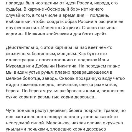
природы был неотделим от идеи России, народа, его
судьбы. В картине «Сосновый бор» нет ничего
случайного, в том числе и время дня — полдень,
выбранный, чтобы создать образ России в расцвете ее
внутренних сил. Известный критик Стасов называл
картины Шишкина «пейзажами для богатырей».
Действительно, с этой картины на нас веет чем-то
сказочным, былинным, мощным. Как будто это
иллюстрация к повествованию о подвигах Ильи
Муромца или Добрыни Никитича. На переднем плане
мы видим устье ручья, плавно превращающееся в
мелкое болотце, заводь. Сквозь прозрачную воду четко
видно каменистое дно, песчаные, слегка размытые,
берега. По берегам ручья разбросаны камни, виднеются
сухие коряги и размытые корни деревьев.
Чуть повыше растут деревья, берега покрыты травой, но
вся растительность вокруг словно угнетена какой-то
неведомой силой. Маленькая, чахлая елочка окружена
унылыми пеньками, зловещие корни деревьев