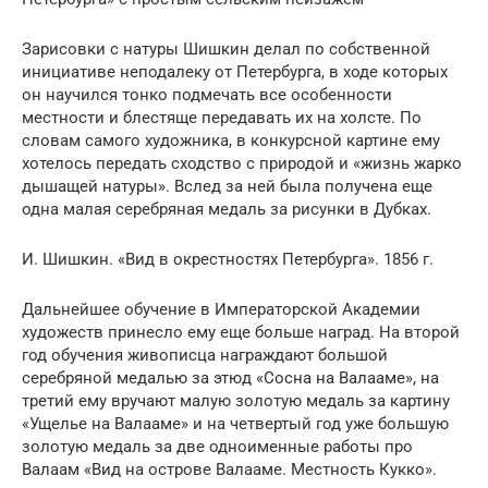
Зарисовки с натуры Шишкин делал по собственной
инициативе неподалеку от Петербурга, в ходе которых
он научился тонко подмечать все особенности
местности и блестяще передавать их на холсте. По
словам самого художника, в конкурсной картине ему
хотелось передать сходство с природой и «жизнь жарко
дышащей натуры». Вслед за ней была получена еще
одна малая серебряная медаль за рисунки в Дубках.
И. Шишкин. «Вид в окрестностях Петербурга». 1856 г.
Дальнейшее обучение в Императорской Академии
художеств принесло ему еще больше наград. На второй
год обучения живописца награждают большой
серебряной медалью за этюд «Сосна на Валааме», на
третий ему вручают малую золотую медаль за картину
«Ущелье на Валааме» и на четвертый год уже большую
золотую медаль за две одноименные работы про
Валаам «Вид на острове Валааме. Местность Кукко».