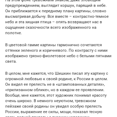
предупреждением, выглядит коршун, парящий в небе.
Он приближается к переднему плану картины, словно
высматривая добычу. Все вместе – контрастно-темное
небо и эта хищная птица – опять возвращают нас в
ощущение сказочности всего изображенного на
полотне.
В цветовой гамме картины гармонично сочетаются
оттенки зеленого и коричневого. По контрасту с ними
изображено грязно-фиолетовое небо с белыми пятнами
света.
В целом, мне кажется, что Шишкин писал эту картину с
огромной любовью к своей родине, к России в целом.
Он видел ее прелесть не в «штампованных деталях»,
«прилизанном облике», но в каждом ее проявлении.
Вообще, мне кажется, этот художник понимал красоту
очень широко. В немного неуютном, тревожном
пейзаже своей родины он увидел особую прелесть
России, выражение ее силы, мощи, показал тесную