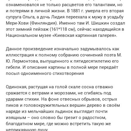
ознаменовался не только расцветов его талантами, но
и потерями в личной жизни. В 1881 г. умерла его вторая
супруга Ольга, а дочь Лидия переехала к мужу в усадьбу
Мери-Хови (Финляндия). Именно там И. Шишкин создал
этот зимний пейзаж (161*118 см), сейчас находящийся в
Национальном музее «Киевская картинная галерея».
Данное произведение изначально задумывалось как
иллюстрация к полному собранию сочинений поэта М.
Ю. Лермонтова, выпущенного к пятидесятилетию его
гибели. И описание картины в полной мере передаёт
посыл одноименного стихотворения
Одинокая, растущая на голой скале сосна отважно
сражается с ветрами и морозами, не сгибаясь под
ударами стихии. На фоне отвесных обрывов, острых
пиков и головокружительных вершин дерево в своём
наряде из мельчайших льдинок выглядит почти
изящным – оно словно бы грезит о радостном,
благодатном мире, где можно встретить такую же
неприкаянную душу