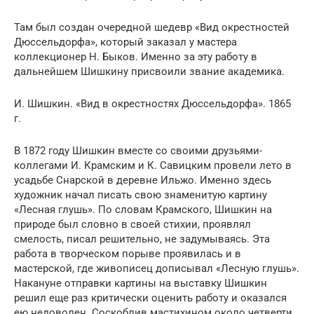
Там был создан очередной шедевр «Вид окрестностей
Дюссельдорфа», который заказал у мастера
коллекционер Н. Быков. Именно за эту работу в
дальнейшем Шишкину присвоили звание академика.
И. Шишкин. «Вид в окрестностях Дюссельдорфа». 1865
г.
В 1872 году Шишкин вместе со своими друзьями-
коллегами И. Крамским и К. Савицким провели лето в
усадьбе Снарской в деревне Ильжо. Именно здесь
художник начал писать свою знаменитую картину
«Лесная глушь». По словам Крамского, Шишкин на
природе был словно в своей стихии, проявлял
смелость, писал решительно, не задумываясь. Эта
работа в творческом порыве проявилась и в
мастерской, где живописец дописывал «Лесную глушь».
Накануне отправки картины на выставку Шишкин
решил еще раз критически оценить работу и оказался
ею недоволен. Соскоблив мастихином около четверти