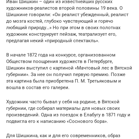
Иван Шишкин – один из известнейших русских
художников-реалистов второй половины 19 века. О
Шишкине говорили: «Он реалист убежденный, реалист
до мозга костей, глубоко чувствующий и горячо
любящий природу…» Но при этом в своих полотнах
художник конструирует пейзаж, театрализует его,
предлагая некий «природный спектакль».
В начале 1872 года на конкурсе, организованном
Обществом поощрения художеств в Петербурге,
Шишкин выступил с картиной «Мачтовый лес в Вятской
губернии». За нее он получил первую премию. Позже
эта картина была приобретена П. М. Третьяковым и
вошла в состав его галереи.
Художник часто бывал у себя на родине, в Вятской
губернии, где собирал материалы для новых своих
произведений. Одна из поездок в Елабугу в 1871 году и
подвигла его к написанию «Соснового бора».
Для Шишкина, как и для его современников, образ