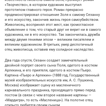
«Творчество», в котором художник выступил
прототипом главного героя. Роман прекрасно
продемонстрировал отношение Золя к самому Сезанну
и его искусству, закончив жизнь героя самоубийством.
Живописец, воспринял этот жест, как громогласное
объявление о том, что старый друг не верит ни в самого
художника, ни в его искусство. Так закончилась дружба
между двумя гениями эпохи – великим писателем и
великим художником. В-третьих, умер деспотичный
отец живописца, оставив ему солидное наследство.
Два года спустя, Сезанн создает замечательный
двойной портрет своего сына Поля, одетого в костюм
Арлекина, и его приятеля, одетого в костюм Пьеро.
Картина «Пьеро и Арлекин» (1888 год, Государственный
музей изобразительных искусств им, А. С. Пушкина,
Москва) изображает сцену из масленичного
карнавального праздника, проходящего прямо перед
постом (в связи с чем второе название картины —
«Мардигра», то есть «Масленица»). На полотне отец
открыто любуется своим сыном