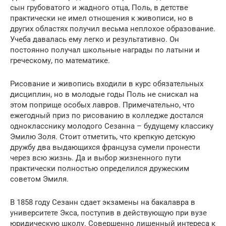
сын грубоватого и жадного отца, Поль, в детстве
практически не имел отношения к живописи, но в
других областях получил весьма неплохое образование.
Учеба давалась ему легко и результативно. Он
постоянно получал школьные награды по латыни и
греческому, по математике.
Рисование и живопись входили в курс обязательных
дисциплин, но в молодые годы Поль не снискал на
этом поприще особых лавров. Примечательно, что
ежегодный приз по рисованию в колледже достался
однокласснику молодого Сезанна – будущему классику
Эмилю Золя. Стоит отметить, что крепкую детскую
дружбу два выдающихся француза сумели пронести
через всю жизнь. Да и выбор жизненного пути
практически полностью определился дружеским
советом Эмиля.
В 1858 году Сезанн сдает экзамены на бакалавра в
университете Экса, поступив в действующую при вузе
юридическую школу. Совершенно лишенный интереса к