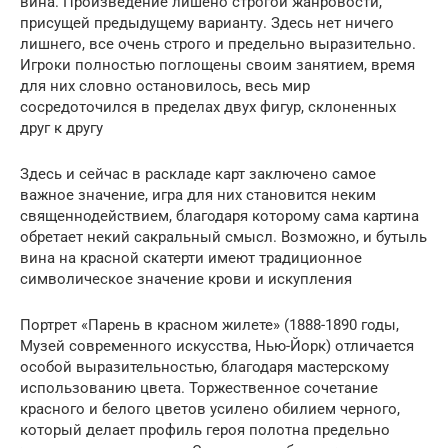
вина. Произведение лишено строгой жанровости,
присущей предыдущему варианту. Здесь нет ничего
лишнего, все очень строго и предельно выразительно.
Игроки полностью поглощены своим занятием, время
для них словно остановилось, весь мир
сосредоточился в пределах двух фигур, склоненных
друг к другу
Здесь и сейчас в раскладе карт заключено самое
важное значение, игра для них становится неким
священнодействием, благодаря которому сама картина
обретает некий сакральный смысл. Возможно, и бутыль
вина на красной скатерти имеют традиционное
символическое значение крови и искупления
Портрет «Парень в красном жилете» (1888-1890 годы,
Музей современного искусства, Нью-Йорк) отличается
особой выразительностью, благодаря мастерскому
использованию цвета. Торжественное сочетание
красного и белого цветов усилено обилием черного,
который делает профиль героя полотна предельно