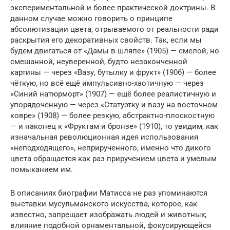
экспериментальной и более практической доктрины. В
данном случае можно говорить о принципе
абсолютизации цвета, отрываемого от реальности ради
раскрытия его декоративных свойств. Так, если мы
будем двигаться от «Дамы в шляпе» (1905) — смелой, но
смешанной, неуверенной, будто незаконченной
картины — через «Вазу, бутылку и фрукт» (1906) — более
чёткую, но всё ещё импульсивно-хаотичную — через
«Синий натюрморт» (1907) — ещё более реалистичную и
упорядоченную — через «Статуэтку и вазу на восточном
ковре» (1908) — более резкую, абстрактно-плоскостную
— и наконец к «Фруктам и бронзе» (1910), то увидим, как
изначальная революционная идея использования
«неподходящего», неприрученного, именно что дикого
цвета обращается как раз приручением цвета и умелым
помыканием им.
В описаниях биографии Матисса не раз упоминаются
выставки мусульманского искусства, которое, как
известно, запрещает изображать людей и животных;
влияние подобной орнаментальной, фокусирующейся