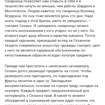
Сахарница позволяет нам открыть в себе и в
творчестве ничуть не меньше, чем работы Шардена и
Монтичелли. Людям кажется, что сахарница безлика,
бездушна. Но она тоже меняется день ото дня. Надо
знать подход к этой братии, уметь ее увещевать», —
говорил Сезанн. И «увещевать сахарницу» можно
считать иносказанием у кого угодно, но не у него. Он
всерьез ищет душу яблока и характер кувшина. Почти
каждый художник, пришедший вслед за Сезанном
творить современное искусство однажды говорил: цвет
у него не является наружным обозначением, он
непостижимым образом исходит изнутри предмета.
Прежде чем приступить к написанию натюрморта,
Сезанн долго размещал предметы на столе. Чтобы
развернуть или приподнять, он подкладывал под
фрукты монетки в один су. Закладывал
монументальные, похожие на горную гряду, складки на
скатерти. Каждый предмет, предназначенный для
натюрморта, у Сезанна прав. В какой-то момент
обсуждений и оцениваний критики вдруг поняли, что