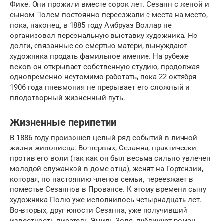
Фике. Они прожили вместе сорок лет. Сезанн с женой и
сыном Полем постоянно переезжали с места на место,
пока, наконец, в 1885 году Амбруаз Воллар не
организовал персональную выставку художника. Но
долги, связанные со смертью матери, вынуждают
художника продать фамильное имение. На рубеже
веков он открывает собственную студию, продолжая
одновременно неутомимо работать, пока 22 октября
1906 года пневмония не прерывает его сложный и
плодотворный жизненный путь.
Жизненные перипетии
В 1886 году произошел целый ряд событий в личной
жизни живописца. Во-первых, Сезанна, практически
против его воли (так как он был весьма сильно увлечен
молодой служанкой в доме отца), женят на Гортензии,
которая, по настоянию членов семьи, переезжает в
поместье Сезаннов в Провансе. К этому времени сыну
художника Полю уже исполнилось четырнадцать лет.
Во-вторых, друг юности Сезанна, уже получивший
известность писатель Эмиль Золя, публикует роман