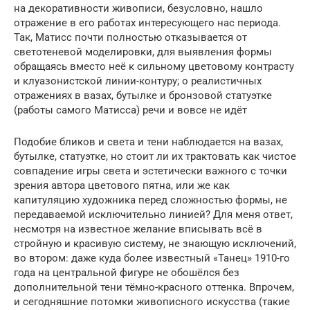
на декоративности живописи, безусловно, нашло
отражение в его работах интересующего нас периода.
Так, Матисс почти полностью отказывается от
светотеневой моделировки, для выявления формы
обращаясь вместо неё к сильному цветовому контрасту
и клуазонистской линии-контуру; о реалистичных
отражениях в вазах, бутылке и бронзовой статуэтке
(работы самого Матисса) речи и вовсе не идёт
Подобие бликов и света и тени наблюдается на вазах,
бутылке, статуэтке, но стоит ли их трактовать как чистое
совпадение игры света и эстетически важного с точки
зрения автора цветового пятна, или же как
капитуляцию художника перед сложностью формы, не
передаваемой исключительно линией? Для меня ответ,
несмотря на известное желание вписывать всё в
стройную и красивую систему, не знающую исключений,
во втором: даже куда более известный «Танец» 1910-го
года на центральной фигуре не обошёлся без
дополнительной тени тёмно-красного оттенка. Впрочем,
и сегодняшние потомки живописного искусства (такие