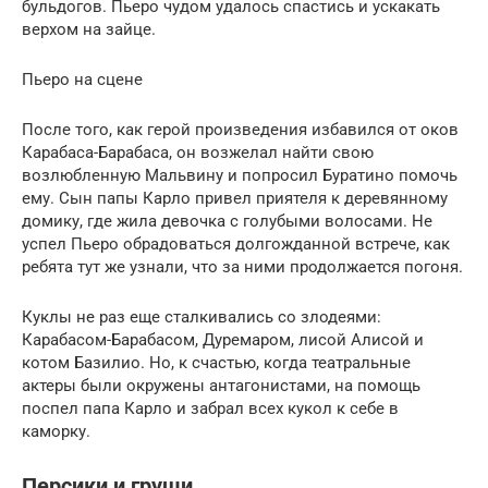
бульдогов. Пьеро чудом удалось спастись и ускакать
верхом на зайце.
Пьеро на сцене
После того, как герой произведения избавился от оков
Карабаса-Барабаса, он возжелал найти свою
возлюбленную Мальвину и попросил Буратино помочь
ему. Сын папы Карло привел приятеля к деревянному
домику, где жила девочка с голубыми волосами. Не
успел Пьеро обрадоваться долгожданной встрече, как
ребята тут же узнали, что за ними продолжается погоня.
Куклы не раз еще сталкивались со злодеями:
Карабасом-Барабасом, Дуремаром, лисой Алисой и
котом Базилио. Но, к счастью, когда театральные
актеры были окружены антагонистами, на помощь
поспел папа Карло и забрал всех кукол к себе в
каморку.
Персики и груши