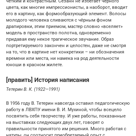
четким и контрастным. Сезанн не избегает черного
цвета, как многие импрессионисты, а наоборот, вводит
его в картину, как формообразующий элемент. Волосы
молодого человека сливаются с чёрным фоном
драпировки, этим приемом, мастер словно «вселяет»
модель в пространство полотна, одновременно
придавая ему некое трагическое звучание. Образ
портретируемого закончен и целостен, даже не смотря
на то, что в картине нет конкретики – ни обозначения
времени или места, ни намека на род деятельности
юноши в красном жилете.
[править] История написания
Тетерин В. К. (1922—1991)
В 1956 году В. Тетерин навсегда оставил педагогическую
работу в ЛВХПУ имени В. И. Мухиной, чтобы всецело
посвятить себя творчеству. И уже работы, показанные
на выставках следующих двух лет, говорят о
правильности принятого им решения. Много работая с
натуры, он соотносит приобретаемый опыт с