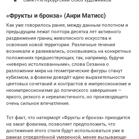
Санкт-Петербургский Союз художников
«Фрукты и бронза» (Анри Матисс)
Как уже говорилось ранее, между данным полотном и
предыдущим лежат полтора десятка лет активного
раздвижения границ живописного искусства и
освоения новой территории. Различные течения
возникали и развивались, основываясь на конкретных
положениях предшествующих; так, например, будучи
«неверно истолкованными», слова Сезанна о
разложении мира на геометрические фигуры станут
кубизмом, а фовизм доведёт идею выразительности
цветовых сочетаний и контрастов в импрессионизме и
неоимпрессионизме до логического завершения —
яркого, резкого и нереалистичного, но производящего
очень сильное впечатление.
Тот факт, что натюрморт «Фрукты и бронза» приходится
на закат фовизма, позволяет предположить, что
достижения этого стиля будут использоваться уже в
рамках определённой умеренной, менее вызывающе-