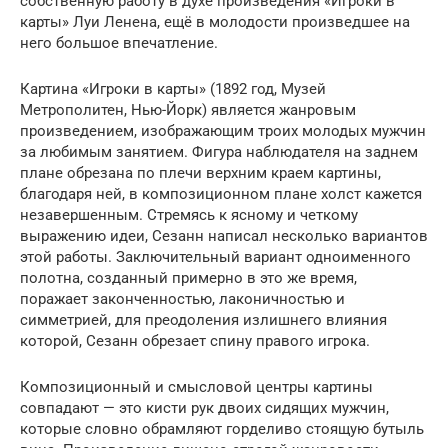
собственную работу в духе произведения «Игроки в
карты» Луи Ленена, ещё в молодости произведшее на
него большое впечатление.
Картина «Игроки в карты» (1892 год, Музей
Метрополитен, Нью-Йорк) является жанровым
произведением, изображающим троих молодых мужчин
за любимым занятием. Фигура наблюдателя на заднем
плане обрезана по плечи верхним краем картины,
благодаря ней, в композиционном плане холст кажется
незавершенным. Стремясь к ясному и четкому
выражению идеи, Сезанн написал несколько вариантов
этой работы. Заключительный вариант одноименного
полотна, созданный примерно в это же время,
поражает законченностью, лаконичностью и
симметрией, для преодоления излишнего влияния
которой, Сезанн обрезает спину правого игрока.
Композиционный и смысловой центры картины
совпадают — это кисти рук двоих сидящих мужчин,
которые словно обрамляют горделиво стоящую бутыль