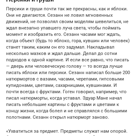
Персики и груши почти так же прекрасны, как и яблоки.
Они не двигаются. Сезанн не ловил мгновенных
движений, не позволял своим моделям шевелиться, не
ждал внезапно упавшего луча света, чтобы поймать
момент и изобразить его. Сезанн часами мог ждать,
когда объект (будь то яблоко, гора, кувшин или человек)
станет таким, каким он его задумал. Накладывал
несколько мазков и ждал дальше. Делал до сотни
подходов к одной картине. И если все равно, что писать
— дверь или человеческую голову — то всегда лучше
писать яблоки или персики. Сезанн написал больше 200
натюрмортов с вазами, часами, черепами, гипсовыми
купидонами, цветами, сахарницами, кувшинами. И
почти всегда с фруктами. Гоген говорил, например, что
писал натюрморты, когда уставал. Эдуар Мане начал
писать небольшие картины с фруктами и цветами к
концу жизни, когда болел и не справлялся с большими
полотнами. Сезанн открыл натюрморт заново.
«Ухватиться за предмет. Предметы служат нам опорой.