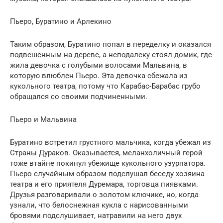
Пьеро, Буратино и Арлекино
Таким образом, Буратино попал в переделку и оказался
подвешенным на дереве, а неподалеку стоял домик, где
жила девочка с голубыми волосами Мальвина, в
которую влюблен Пьеро. Эта девочка сбежала из
кукольного театра, потому что Карабас-Барабас грубо
обращался со своими подчиненными.
Пьеро и Мальвина
Буратино встретил грустного мальчика, когда убежал из
Страны Дураков. Оказывается, меланхоличный герой
тоже втайне покинул убежище кукольного узурпатора.
Пьеро случайным образом подслушал беседу хозяина
театра и его приятеля Дуремара, торговца пиявками.
Друзья разговаривали о золотом ключике, но, когда
узнали, что белоснежная кукла с нарисованными
бровями подслушивает, натравили на него двух