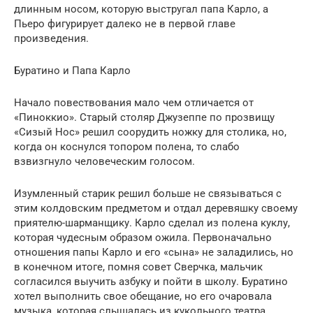
длинным носом, которую выстругал папа Карло, а
Пьеро фигурирует далеко не в первой главе
произведения.
Буратино и Папа Карло
Начало повествования мало чем отличается от
«Пиноккио». Старый столяр Джузеппе по прозвищу
«Сизый Нос» решил соорудить ножку для столика, но,
когда он коснулся топором полена, то слабо
взвизгнуло человеческим голосом.
Изумленный старик решил больше не связываться с
этим колдовским предметом и отдал деревяшку своему
приятелю-шарманщику. Карло сделал из полена куклу,
которая чудесным образом ожила. Первоначально
отношения папы Карло и его «сына» не заладились, но
в конечном итоге, помня совет Сверчка, мальчик
согласился выучить азбуку и пойти в школу. Буратино
хотел выполнить свое обещание, но его очаровала
музыка, которая слышалась из кукольного театра.