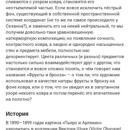
сливаются с узором ковра, становятся его
неотъемлемой частью. Если вовсе исключить пёстрый
фон, существующий в собственной пространственной
системе координат (не то же ли самое происходило у
Сезанна?), и заменить его на некий нейтральный, то мы
получим довольно-таки уравновешенную
натюрмортную композицию; но появление сочного,
контрастного ковра, а заодно и однородно насыщенных
стен и предмета мебели, полностью нас
дезориентирует. Цвета различных (и разных) предметов
настолько сильно взаимодействуют друг с другом, что
становится и вовсе сложно понять, о чём говорит нам
название «Фрукты и бронза» — о том ли, что художник
использовал в качестве натуры фрукты и бронзу на
фоне ковра, или о том, что он увидел их в запутанном
узоре некоего ковра и потом перенёс это впечатление
на полотно?
История
В 1890—1899 годах картина «Пьеро и Арлекин»
находилась в коллекции Виктора Шоке (
Victor Chocquet