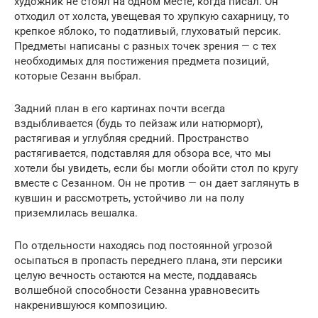
художник не стоял на одном месте, когда писал. Он
отходил от холста, увещевая то хрупкую сахарницу, то
крепкое яблоко, то податливый, глуховатый персик.
Предметы написаны с разных точек зрения — с тех
необходимых для постижения предмета позиций,
которые Сезанн выбрал.
Задний план в его картинах почти всегда
вздыбливается (будь то пейзаж или натюрморт),
растягивая и углубляя средний. Пространство
растягивается, подставляя для обзора все, что мы
хотели бы увидеть, если бы могли обойти стол по кругу
вместе с Сезанном. Он не против — он дает заглянуть в
кувшин и рассмотреть, устойчиво ли на полу
приземлилась вешалка.
По отдельности находясь под постоянной угрозой
осыпаться в пропасть переднего плана, эти персики
целую вечность остаются на месте, поддаваясь
волшебной способности Сезанна уравновесить
накренившуюся композицию.