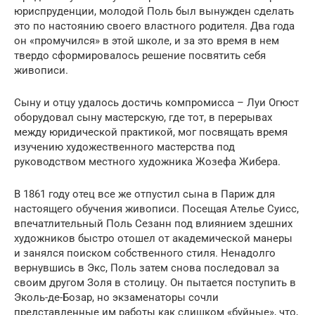
юриспруденции, молодой Поль был вынужден сделать
это по настоянию своего властного родителя. Два года
он «промучился» в этой школе, и за это время в нем
твердо сформировалось решение посвятить себя
живописи.
Сыну и отцу удалось достичь компромисса – Луи Огюст
оборудовал сыну мастерскую, где тот, в перерывах
между юридической практикой, мог посвящать время
изучению художественного мастерства под
руководством местного художника Жозефа Жибера.
В 1861 году отец все же отпустил сына в Париж для
настоящего обучения живописи. Посещая Ателье Суисс,
впечатлительный Поль Сезанн под влиянием здешних
художников быстро отошел от академической манеры
и занялся поиском собственного стиля. Ненадолго
вернувшись в Экс, Поль затем снова последовал за
своим другом Золя в столицу. Он пытается поступить в
Эколь-де-Бозар, но экзаменаторы сочли
представленные им работы как слишком «буйные», что,