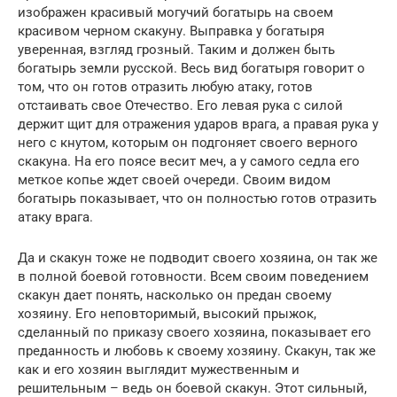
изображен красивый могучий богатырь на своем
красивом черном скакуну. Выправка у богатыря
уверенная, взгляд грозный. Таким и должен быть
богатырь земли русской. Весь вид богатыря говорит о
том, что он готов отразить любую атаку, готов
отстаивать свое Отечество. Его левая рука с силой
держит щит для отражения ударов врага, а правая рука у
него с кнутом, которым он подгоняет своего верного
скакуна. На его поясе весит меч, а у самого седла его
меткое копье ждет своей очереди. Своим видом
богатырь показывает, что он полностью готов отразить
атаку врага.
Да и скакун тоже не подводит своего хозяина, он так же
в полной боевой готовности. Всем своим поведением
скакун дает понять, насколько он предан своему
хозяину. Его неповторимый, высокий прыжок,
сделанный по приказу своего хозяина, показывает его
преданность и любовь к своему хозяину. Скакун, так же
как и его хозяин выглядит мужественным и
решительным – ведь он боевой скакун. Этот сильный,