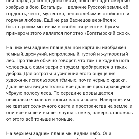
ней народ до конца дней своих, пока не падёт смертью
храбрых в бою. Богатырь — величие Русской земли, её
гордость, честь, мужество, непоколебимая стойкость и
горячая любовь. Ещё не раз Васнецов вернётся к
богатырским мотивам в своём творчестве. Ярким
примером этого является полотно «Богатырский скок».
На нижнем заднем плане данной картины изображён
тёмный, дремучий, непролазный, густой и жутковатый
лес. Про такие обычно говорят, что там не ходила нога
человека, а сами звери с трудом пробираются в таких
дебрях. Для остроты и усиления этого ощущения
художник использовал тёмные, почти чёрные краски.
Дальше мы видим только всё дальше простирающуюся
чёрную полосу леса. По середине возвышается
несколько чахлых и тонких ёлок и сосен. Наверное, им
не хватает солнечного света и пространства на земле, и
они всё выше и выше тянутся к свету, наверх, становясь
от этого всё тоньше и тоньше.
На верхнем заднем плане мы видим небо. Они