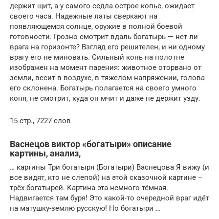
держит щит, а у самого седла острое копье, ожидает
своего часа. Надежные латы сверкают на
появляющемся солнце, оружие в полной боевой
готовности. Грозно смотрит вдаль богатырь — нет ли
врага на горизонте? Взгляд его решителен, и ни одному
врагу его не миновать. Сильный конь на полотне
изображен на момент парения: животное оторвано от
земли, весит в воздухе, в тяжелом напряжении, голова
его склонена. Богатырь полагается на своего умного
коня, не смотрит, куда он мчит и даже не держит узду.
15 стр., 7227 слов
Васнецов виктор «богатыри» описание
картины, анализ,
… картины Три богатыря (Богатыри) Васнецова Я вижу (и
все видят, кто не слепой) на этой сказочной картине –
трёх богатырей. Картина эта немного тёмная.
Надвигается там буря! Это какой-то очередной враг идёт
на матушку-землю русскую! Но богатыри …