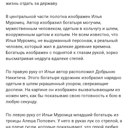
жизнь отдать за державу.
В центральной части полотна изображен Илья
Муромец. Автор изобразил богатыря могучим,
мужественным человеком, одетым в кольчугу и шлем,
вооруженным щитом и копьем. Не всем известно, что
Илья Муромец, не выдуманный персонаж, а реальный
человек, который жил в далекие древние времена.
Богатырь изображен с поднятой к глазам рукой, зорко
высматривая недруга вдалеке степей.
По правую руку от Ильи автор расположил Добрыню
Никитича. Этого богатыря художник изобразил нарядно
одетым в шлем украшенный узором, сверкающие
доспехи. На картине он изображен выхватывающим из
ножен меч, как бы показываю свою готовность к бою в
любую секунду.
По левую руку от Ильи Муромца младший богатырь из
троицы Алеша Попович. У него в руках лук со стрелой, а
на плече гусли, которые показывают, что герой любил