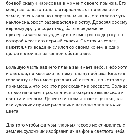
боевой скакун нарисован в момент своего прыжка. Его
мощные копыта только оторвались от поверхности
земли, очень сильно напрягли мышцы, его голова чуть
наклонена, хвост развивается на ветру. Доверяя своему
верному другу и соратнику, богатырь даже не
придерживается за уздечку и не смотрит на дорогу, по
которой несет его верный скакун. Смотря на холст,
кажется, что всадник слился со своим конем в одно
целое в этой напряженной обстановке.
Большую часть заднего плана занимает небо. Небо хотя
и светлое, но местами по нему плывут облака. Ближе к
горизонту небо имеет розоватый оттенок, по которому
понимаешь, что все это происходит на рассвете. Солнце
только начинает просыпаться и озарять землю своим
светом и теплом. Деревья и холмы тоже еще спят, так
как художник при их рисовании использовал темные
цвета.
Для того чтобы фигуры главных героев не сливались с
землей, художник изобразил их на фоне светлого неба,