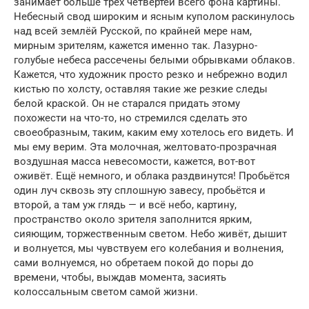
занимает больше трёх четвертей всего фона картины.
Небесный свод широким и ясным куполом раскинулось
над всей землёй Русской, по крайней мере нам,
мирным зрителям, кажется именно так. Лазурно-
голубые небеса рассечены белыми обрывками облаков.
Кажется, что художник просто резко и небрежно водил
кистью по холсту, оставляя такие же резкие следы
белой краской. Он не старался придать этому
похожести на что-то, но стремился сделать это
своеобразным, таким, каким ему хотелось его видеть. И
мы ему верим. Эта молочная, желтовато-прозрачная
воздушная масса невесомости, кажется, вот-вот
оживёт. Ещё немного, и облака раздвинутся! Пробьётся
один луч сквозь эту сплошную завесу, пробьётся и
второй, а там уж глядь — и всё небо, картину,
пространство около зрителя заполнится ярким,
сияющим, торжественным светом. Небо живёт, дышит
и волнуется, мы чувствуем его колебания и волнения,
сами волнуемся, но обретаем покой до поры до
времени, чтобы, выждав момента, засиять
колоссальным светом самой жизни.