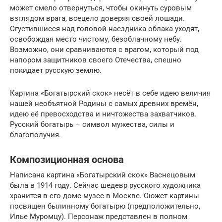
может смело отвернуться, чтобы окинуть суровым
взглядом врага, всецело доверяя своей лошади.
Сгустившиеся над головой наездника облака уходят,
освобождая место чистому, безоблачному небу.
Возможно, они сравниваются с врагом, который под
напором защитников своего Отечества, спешно
покидает русскую землю.
Картина «Богатырский скок» несёт в себе идею величия
нашей необъятной Родины с самых древних времён,
идею её превосходства и ничтожества захватчиков.
Русский богатырь – символ мужества, силы и
благополучия.
Композиционная основа
Написана картина «Богатырский скок» Васнецовым
была в 1914 году. Сейчас шедевр русского художника
хранится в его доме-музее в Москве. Сюжет картины
посвящен былинному богатырю (предположительно,
Илье Муромцу). Персонаж представлен в полном