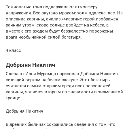
Темноватые тона поддерживают атмосферу
напряжения. Все окутано мраком: холм вдалеке, лес. На
описание картины, анализ,»>картине герой изображен
ранним утром, скоро солнце взойдет на небеса, а
вместе с его входом будут безжалостно повержены
враги необычайной силой богатыря.
4 класс
Добрыня Никитич
Слева от Ильи Муромца нарисован Добрыня Никитич,
сидящий верхом на белом скакуне. Этот богатырь
считается самым старшим среди всех персонажей
картины, является вторым по значимости в знаменитой
троице.
Добрыня Никитич
В древних былинах сохранились сведения о том, что