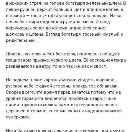
вражеских стрел, на голове богатыря железный шлем. В
левой руке он держит большой щит и длинное копьё, а
в правой – хлыст, чтобы ускорять свою лошадь. Из-за
пояса богатыря виднеется рукоятка меча. Из-под
коричневых сапог до колена виднеются синие
шёлковые штаны. Взгляд богатыря, грозный, смелый и
решительный.
Лошадь, которая несёт богатыря, взвилась в воздух в
грациозном прыжке, чёрного цвета. Её роскошная грива
развевается на ветру, точно так же, как и хвост.
На заднем плане картины можно увидеть широкое
русское небо, с одной стороны прикрытое облаками.
Скорее всего, это время перед закатом, потому что на
уровне горизонта виднеются проблески зари. Ниже
линии горизонта можно заметить очертания лесных
деревьев и холмов, которые скрыты надвигающимися
сумерками.
Ноги богатыря крепко держатся в стремени, поэтому он