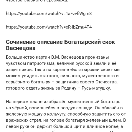
чувства главного персонажа.
https://youtube.com/watch?v=1aFzvfiWgm8
https://youtube.com/watch?v=eR-lbZmu4T4
Сочинение описание Богатырский скок
Васнецова
Большинство картин В.М. Васнецова пронизаны
чувством патриотизма, величия русской земли и её
защитников. Так и на картине «Богатырский скок» мы
можем увидеть статного, сильного, мужественного и
серьёзного богатыря – защитника своего Отечества,
готового отдать жизнь за Родину – Русь-матушку.
На первом плане изображён мужественный богатырь
на чёрной, взвившейся в воздух лошади. Он облачён в
железную мощную кольчугу, способную защитить его от
вражеских стрел, на голове богатыря железный шлем. В
левой руке он держит большой щит и длинное копьё, а