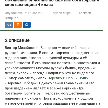
скок васнецова 4 класс
Опубликовано:
16 Ноя 2021
Музеи мира
Алексей
Смирнов
2 описание
Виктор Михайлович Васнецов — великий классик
русской живописи. В своём творчестве предпочтение
отдавал олицетворению русской культуры и её
самобытности. В его полотна постоянно вплетаются и
увековечиваются мотивы русских былин, преданий,
песен, сказок и легенд. Например, кто не видел его
«Ковёр-самолёт», «Иван
Царевич и Серый Волк
«,
«Царевна Лебедь»? Однако самым знаменитым его
произведением является всё же картина «Три
богатыря». Богатырь — человек могущественный,
наделённый силой от Бога, вскормленный родной
матерью-землёй и готовый защищать её и живущий на