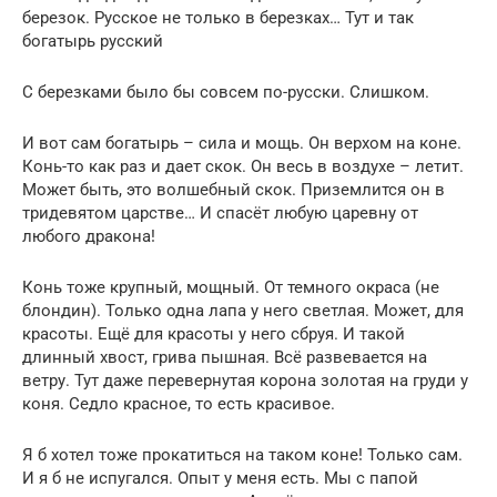
березок. Русское не только в березках… Тут и так
богатырь русский
С березками было бы совсем по-русски. Слишком.
И вот сам богатырь – сила и мощь. Он верхом на коне.
Конь-то как раз и дает скок. Он весь в воздухе – летит.
Может быть, это волшебный скок. Приземлится он в
тридевятом царстве… И спасёт любую царевну от
любого дракона!
Конь тоже крупный, мощный. От темного окраса (не
блондин). Только одна лапа у него светлая. Может, для
красоты. Ещё для красоты у него сбруя. И такой
длинный хвост, грива пышная. Всё развевается на
ветру. Тут даже перевернутая корона золотая на груди у
коня. Седло красное, то есть красивое.
Я б хотел тоже прокатиться на таком коне! Только сам.
И я б не испугался. Опыт у меня есть. Мы с папой