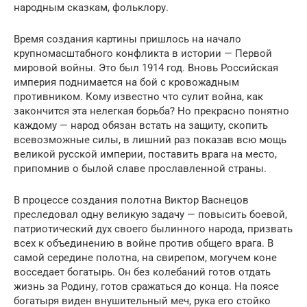
народным сказкам, фольклору.
Время создания картины пришлось на начало
крупномасштабного конфликта в истории — Первой
мировой войны. Это был 1914 год. Вновь Российская
империя поднимается на бой с кровожадным
противником. Кому известно что сулит война, как
закончится эта нелегкая борьба? Но прекрасно понятно
каждому — народ обязан встать на защиту, скопить
всевозможные силы, в лишний раз показав всю мощь
великой русской империи, поставить врага на место,
припомнив о былой славе прославленной страны.
В процессе создания полотна Виктор Васнецов
преследовал одну великую задачу — повысить боевой,
патриотический дух своего былинного народа, призвать
всех к объединению в войне против общего врага. В
самой середине полотна, на свирепом, могучем коне
восседает богатырь. Он без колебаний готов отдать
жизнь за Родину, готов сражаться до конца. На поясе
богатыря виден внушительный меч, рука его стойко