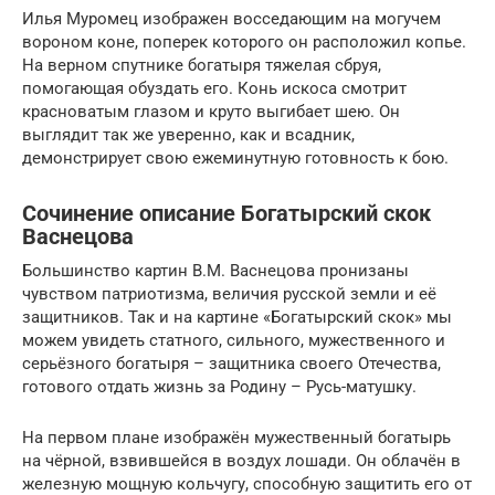
Илья Муромец изображен восседающим на могучем
вороном коне, поперек которого он расположил копье.
На верном спутнике богатыря тяжелая сбруя,
помогающая обуздать его. Конь искоса смотрит
красноватым глазом и круто выгибает шею. Он
выглядит так же уверенно, как и всадник,
демонстрирует свою ежеминутную готовность к бою.
Сочинение описание Богатырский скок
Васнецова
Большинство картин В.М. Васнецова пронизаны
чувством патриотизма, величия русской земли и её
защитников. Так и на картине «Богатырский скок» мы
можем увидеть статного, сильного, мужественного и
серьёзного богатыря – защитника своего Отечества,
готового отдать жизнь за Родину – Русь-матушку.
На первом плане изображён мужественный богатырь
на чёрной, взвившейся в воздух лошади. Он облачён в
железную мощную кольчугу, способную защитить его от