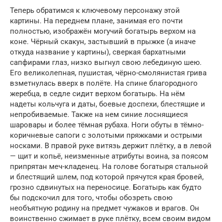
Теперь обратимся к ключевому персонажу этой
картины. На переднем плане, занимая его почти
полностью, изображён могучий богатырь верхом на
коне. Чёрный скакун, застывший в прыжке (а иначе
откуда название у картины), сверкая бархатными
сапфирами глаз, низко выгнул свою лебединую шею.
Его великолепная, пушистая, чёрно-смолянистая грива
взметнулась вверх в полёте. На спине благородного
жеребца, в седле сидит верхом богатырь. На нём
надеты кольчуга и даты, боевые доспехи, блестящие и
непробиваемые. Также на нем синие лоснящиеся
шаровары и более тёмная рубаха. Ноги обуты в тёмно-
коричневые сапоги с золотыми пряжками и острыми
носками. В правой руке витязь держит плётку, а в левой
— щит и копьё, неизменные атрибуты воина, за поясом
припрятан меч-кладенец. На голове богатыря стальной
и блестящий шлем, под которой прячутся края бровей,
грозно сдвинутых на переносице. Богатырь как будто
бы подскочил для того, чтобы обозреть свою
необъятную родину на предмет чужаков и врагов. Он
воинственно сжимает в руке плётку, всем своим видом