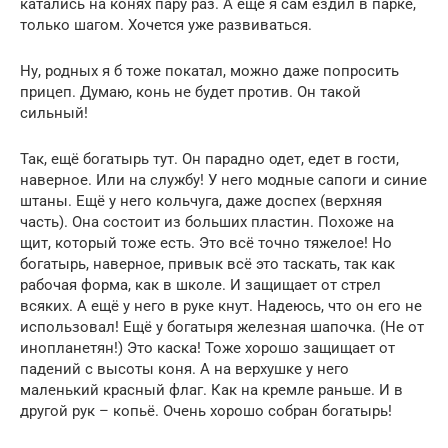
катались на конях пару раз. А ещё я сам ездил в парке,
только шагом. Хочется уже развиваться.
Ну, родных я б тоже покатал, можно даже попросить
прицеп. Думаю, конь не будет против. Он такой
сильный!
Так, ещё богатырь тут. Он парадно одет, едет в гости,
наверное. Или на службу! У него модные сапоги и синие
штаны. Ещё у него кольчуга, даже доспех (верхняя
часть). Она состоит из больших пластин. Похоже на
щит, который тоже есть. Это всё точно тяжелое! Но
богатырь, наверное, привык всё это таскать, так как
рабочая форма, как в школе. И защищает от стрел
всяких. А ещё у него в руке кнут. Надеюсь, что он его не
использовал! Ещё у богатыря железная шапочка. (Не от
инопланетян!) Это каска! Тоже хорошо защищает от
падений с высоты коня. А на верхушке у него
маленький красный флаг. Как на кремле раньше. И в
другой рук – копьё. Очень хорошо собран богатырь!