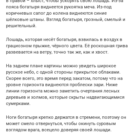
в правой – хлыст, чтобы ускорять свою лошадь. Из-за
пояса богатыря виднеется рукоятка меча. Из-под
коричневых сапог до колена виднеются синие
шёлковые штаны. Взгляд богатыря, грозный, смелый и
решительный.
Лошадь, которая несёт богатыря, взвилась в воздух в
грациозном прыжке, чёрного цвета. Её роскошная грива
развевается на ветру, точно так же, как и хвост.
На заднем плане картины можно увидеть широкое
русское небо, с одной стороны прикрытое облаками.
Скорее всего, это время перед закатом, потому что на
уровне горизонта виднеются проблески зари. Ниже
линии горизонта можно заметить очертания лесных
деревьев и холмов, которые скрыты надвигающимися
сумерками.
Ноги богатыря крепко держатся в стремени, поэтому он
может смело отвернуться, чтобы окинуть суровым
взглядом врага, всецело доверяя своей лошади.