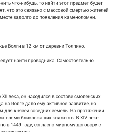
нить что-нибудь, то найти этот предмет будет
т, что это связано с массовой смертью жителей
 месте задолго до появления каменоломни.
ье Волги в 12 км от деревни Толпино.
ледует найти проводника. Самостоятельно
XII века, он находился в составе смоленских
а на Волге дало ему активное развитие, но
м для князей соседних земель. На протяжении
вителями близлежащих княжеств. В XIV веке
но в 1449 году, согласно мирному договору с
усских земель.