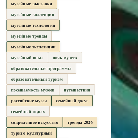
музейные выставки
музейные коллекции
музейные технологии
музейные тренды
музейные экспозиции
музейный опыт
ночь музеев
образовательные программы
образовательный туризм
посещаемость музеев
путешествия
российские музеи
семейный досуг
семейный отдых
современное искусство
тренды 2026
туризм культурный