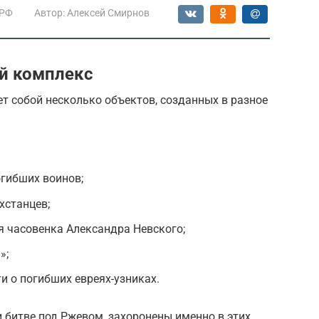
 РФ
Автор:
Алексей Смирнов
й комплекс
 собой несколько объектов, созданных в разное
гибших воинов;
хстанцев;
 часовенка Александра Невского;
»;
 о погибших евреях-узниках.
 битве под Ржевом, захоронены именно в этих