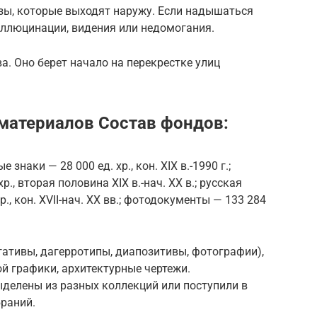
азы, которые выходят наружу. Если надышаться
галлюцинации, видения или недомогания.
а. Оно берет начало на перекрестке улиц
материалов Состав фондов:
наки — 28 000 ед. хр., кон. XIX в.-1990 г.;
., вторая половина XIX в.-нач. XX в.; русская
., кон. XVII-нач. XX вв.; фотодокументы — 133 284
ативы, дагерротипы, диапозитивы, фотографии),
й графики, архитектурные чертежи.
делены из разных коллекций или поступили в
браний.