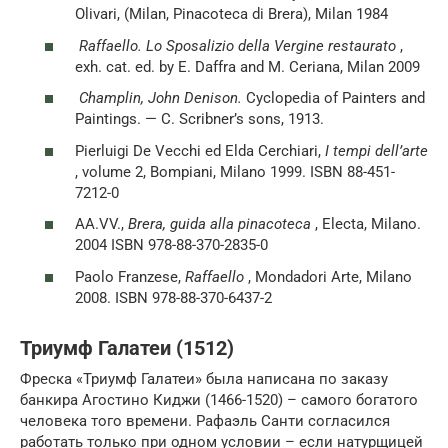
Olivari, (Milan, Pinacoteca di Brera), Milan 1984
Raffaello. Lo Sposalizio della Vergine restaurato
,
exh. cat. ed. by E. Daffra and M. Ceriana, Milan 2009
Champlin, John Denison.
Cyclopedia of Painters and
Paintings. — C. Scribner’s sons, 1913.
Pierluigi De Vecchi ed Elda Cerchiari,
I tempi dell’arte
, volume 2, Bompiani, Milano 1999. ISBN 88-451-
7212-0
AA.VV.,
Brera, guida alla pinacoteca
, Electa, Milano.
2004 ISBN 978-88-370-2835-0
Paolo Franzese,
Raffaello
, Mondadori Arte, Milano
2008. ISBN 978-88-370-6437-2
Триумф Галатеи (1512)
Фреска «Триумф Галатеи» была написана по заказу
банкира Агостино Киджи (1466-1520) – самого богатого
человека того времени. Рафаэль Санти согласился
работать только при одном условии – если натурщицей