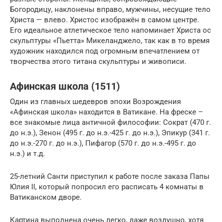
Богородицу, наклонены вправо, мужчины, несущие тело
Христа — влево. Христос изображён в самом центре.
Его идеальное атлетическое тело напоминает Христа ос
скульптуры «Пьетта» Микеланджело, так как в то время
художник находился под огромным впечатлением от
творчества этого титана скульптуры и живописи.
Афинская школа (1511)
Один из главных шедевров эпохи Возрождения
«Афинская школа» находится в Ватикане. На фреске –
все знакомые лица античной философии: Сократ (470 г.
до н.э.), Зенон (495 г. до н.э.-425 г. до н.э.), Эпикур (341 г.
до н.э.-270 г. до н.э.), Пифагор (570 г. до н.э.-495 г. до
н.э.) и т.д.
25-летний Санти приступил к работе после заказа Папы
Юлия II, который попросил его расписать 4 комнаты в
Ватиканском дворе.
Картина выполнена очень легко, даже воздушно, хотя