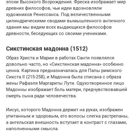
эпохи Высокого Возрождения. Фреска изображает мир
древних философов, чьи идеи вдохновляли
художников Ренессанса. Под величественными
цилиндрическими сводами вымышленного античного
здания мы видим всех выдающихся философов
древности, беседующих со своими учениками.
Сикстинская мадонна (1512)
Образ Христа и Марии в работах Санти появлялся
довольно часто, но «Сикстинская мадонна» особенно
ценна. Картина предназначалась для Папы римского
Сикста II (215-258), и Мадонна была списана с образа
жены Рафаэля Маргариты Лути. Одухотворенное лицо
Мадонны изображает боль матери, предчувствовавшей
смерть сына ради человечества.
Иисус, которого Мадонна держит на руках, изображен
упитанным и здоровым, его волосы слегка растрепаны,
а ангельская внешность вступает в контраст с глазами,
наполненными смысла.