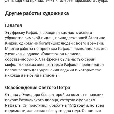
день картина принадлежит к галерее парижского Лувра.
Другие работы художника
Галатея
Эту фреску Рафаэль создавал как часть общего
убранства римской виллы, принадлежавшей Агостино
Киджи, одному из богатейших людей своего времени.
Многие работы по проектам Рафаэля выполнялись его
учениками, однако «Галатею» он написал
собственноручно. Эта фреска была частью серии
мифологических сцен, которые Рафаэль предполагал
использовать для украшения лоджии и которые так
никогда и не были написаны.
Освобождение Святого Петра
Станца д’Элиодоро была второй из комнат в папских
покоях Ватиканского дворца, которую оформлял
Рафаэль. Он приступил к работе в 1512 году и, по всей
видимости, завершил её спустя два года. Основные