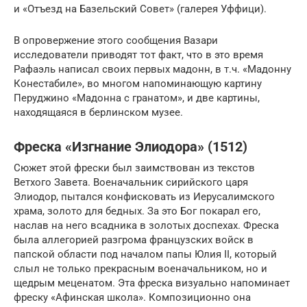
и «Отъезд на Базельский Совет» (галерея Уффици).
В опровержение этого сообщения Вазари
исследователи приводят тот факт, что в это время
Рафаэль написал своих первых мадонн, в т.ч. «Мадонну
Конестабиле», во многом напоминающую картину
Перуджино «Мадонна с гранатом», и две картины,
находящаяся в берлинском музее.
Фреска «Изгнание Элиодора» (1512)
Сюжет этой фрески был заимствован из текстов
Ветхого Завета. Военачальник сирийского царя
Элиодор, пытался конфисковать из Иерусалимского
храма, золото для бедных. За это Бог покарал его,
наслав на него всадника в золотых доспехах. Фреска
была аллегорией разгрома французских войск в
папской области под началом папы Юлия II, который
слыл не только прекрасным военачальником, но и
щедрым меценатом. Эта фреска визуально напоминает
фреску «Афинская школа». Композиционно она