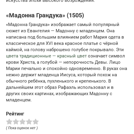
искусства эпохи Высокого Возрождения.
«Мадонна Грандука» (1505)
«Мадонна Грандука» изображает самый популярный
сюжет из Евангелия — Мадонну с младенцем. Она
написана под большим влиянием работ Мария одета в
классическое для XVI века красное платье с чёрной
каймой, на голову наброшено голубое покрывало. Эти
цвета традиционные — красный цвет
означает символ
крови Христа, а голубой — непорочность Девы. Лицо
Марии печально и спокойно одновременно. В руках она
нежно держит младенца Иисуса, который похож на
обычного ребёнка, пухленького и крепенького. В
дальнейшем этот образ Рафаэль использовал и в
других своих картинах, изображающих Мадонну с
младенцем.
Рейтинг
( Пока оценок нет )