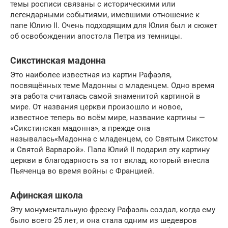
темы росписи связаны с историческими или
легендарными событиями, имевшими отношение к
папе Юлию II. Очень подходящим для Юлия был и сюжет
об освобождении апостола Петра из темницы.
Сикстинская мадонна
Это наиболее известная из картин Рафаэля,
посвящённых теме Мадонны с младенцем. Одно время
эта работа считалась самой знаменитой картиной в
мире. От названия церкви произошло и новое,
известное теперь во всём мире, название картины —
«Сикстинская мадонна», а прежде она
называлась«Мадонна с младенцем, со Святым Сикстом
и Святой Варварой». Папа Юлий II подарил эту картину
церкви в благодарность за тот вклад, который внесла
Пьяченца во время войны с Францией.
Афинская школа
Эту монументальную фреску Рафаэль создал, когда ему
было всего 25 лет, и она стала одним из шедевров