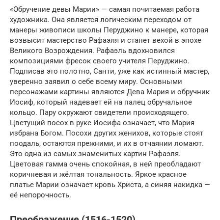
«Обручение девы Марии» — самая почитаемая работа
художника. Она является логическим переходом от
манеры живописи школы Перуджино к манере, которая
возвысит мастерство Рафаэля и станет вехой в эпохе
Великого Возрождения. Рафаэль вдохновился
композициями фресок своего учителя Перуджино.
Подписав это полотно, Санти, уже как истинный мастер,
уверенно заявил о себе всему миру. Основными
персонажами картины являются Дева Мария и обручник
Иосиф, который надевает ей на палец обручальное
кольцо. Пару окружают свидетели происходящего.
Цветущий посох в руке Иосифа означает, что Мария
избрана Богом. Посохи других женихов, которые стоят
поодаль, остаются прежними, и их в отчаянии ломают.
Это одна из самых знаменитых картин Рафаэля.
Цветовая гамма очень спокойная, в ней преобладают
коричневая и жёлтая тональность. Яркое красное
платье Марии означает кровь Христа, а синяя накидка —
её непорочность.
Преображение (1516-1520)