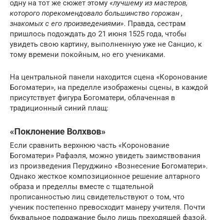
одну на тот же сюжет этому
«лучшему из мастеров,
которого порекомендовало большинство горожан ,
знакомых с его произведениями»
. Правда, сестрам
пришлось подождать до 21 июня 1525 года, чтобы
увидеть свою картину, выполненную уже не Санцио, к
тому времени покойным, но его учениками.
На центральной панели находится сцена «Коронование
Богоматери», на пределле изображены сцены, в каждой
присутствует фигура Богоматери, облаченная в
традиционный синий плащ:
«Поклонение Волхвов»
Если сравнить верхнюю часть «Коронование
Богоматери» Рафаэля, можно увидеть заимствования
из произведения Перуджино «Вознесение Богоматери».
Однако жесткое композиционное решение алтарного
образа и пределлы вместе с тщательной
прописанностью лиц свидетельствуют о том, что
ученик постепенно превосходит манеру учителя. Почти
буквальное подражание было лишь преходящей фазой,