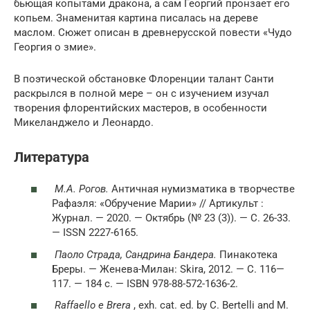
бьющая копытами дракона, а сам Георгий пронзает его
копьем. Знаменитая картина писалась на дереве
маслом. Сюжет описан в древнерусской повести «Чудо
Георгия о змие».
В поэтической обстановке Флоренции талант Санти
раскрылся в полной мере – он с изучением изучал
творения флорентийских мастеров, в особенности
Микеланджело и Леонардо.
Литература
М.А. Рогов.
Античная нумизматика в творчестве
Рафаэля: «Обручение Марии» // Артикульт :
Журнал. — 2020. — Октябрь (№ 23 (3)). — С. 26-33.
— ISSN 2227-6165.
Паоло Страда, Сандрина Бандера.
Пинакотека
Бреры. — Женева-Милан: Skira, 2012. — С. 116—
117. — 184 с. — ISBN 978-88-572-1636-2.
Raffaello e Brera
, exh. cat. ed. by C. Bertelli and M.