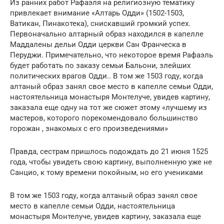
Из ранних работ Рафаэля на религиозную тематику
привлекает внимание «Алтарь Одди» (1502-1503,
Ватикан, Пинакотека), снискавший громкий успех.
Первоначально алтарный образ находился в капелле
Маддалены дельи Одди церкви Сан Франческа в
Перуджи. Примечательно, что некоторое время Рафаэль
будет работать по заказу семьи Бальони, злейших
политических врагов Одди.. В том же 1503 году, когда
алтаный образ занял свое место в капелле семьи Одди,
настоятельница монастыря Монтелуче, увидев картину,
заказала еще одну на тот же сюжет этому «лучшему из
мастеров, которого порекомендовало большинство
горожан , знакомых с его произведениями»
Правда, сестрам пришлось подождать до 21 июня 1525
года, чтобы увидеть свою картину, выполненную уже не
Санцио, к тому времени покойным, но его учениками
В том же 1503 году, когда алтаный образ занял свое
место в капелле семьи Одди, настоятельница
монастыря Монтелуче, увидев картину, заказала еще