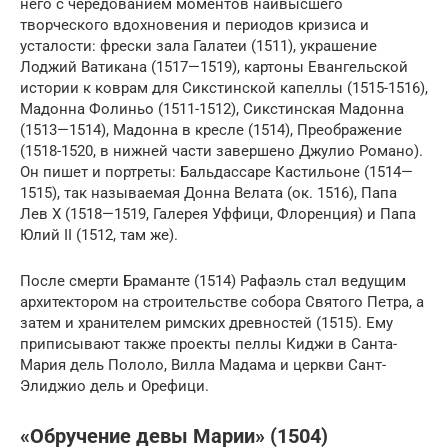
него с чередованием моментов наивысшего
творческого вдохновения и периодов кризиса и
усталости: фрески зала Галатеи (1511), украшение
Лоджий Ватикана (1517—1519), картоны Евангельской
истории к коврам для Сикстинской капеллы (1515-1516),
Мадонна Фолиньо (1511-1512), Сикстинская Мадонна
(1513—1514), Мадонна в кресле (1514), Преображение
(1518-1520, в нижней части завершено Джулио Романо).
Он пишет и портреты: Бальдассаре Кастильоне (1514—
1515), так называемая Донна Велата (ок. 1516), Папа
Лев Х (1518—1519, Галерея Уффици, Флоренция) и Папа
Юлий II (1512, там же).
После смерти Браманте (1514) Рафаэль стал ведущим
архитектором на строительстве собора Святого Петра, а
затем и хранителем римских древностей (1515). Ему
приписывают также проекты пеллы Киджи в Санта-
Мария дель Пололо, Вилла Мадама и церкви Сант-
Элиджио дель и Орефици.
«Обручение девы Марии» (1504)