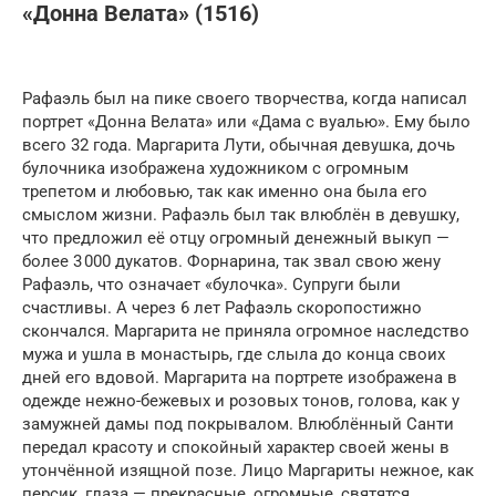
«Донна Велата» (1516)
Рафаэль был на пике своего творчества, когда написал
портрет «Донна Велата» или «Дама с вуалью». Ему было
всего 32 года. Маргарита Лути, обычная девушка, дочь
булочника изображена художником с огромным
трепетом и любовью, так как именно она была его
смыслом жизни. Рафаэль был так влюблён в девушку,
что предложил её отцу огромный денежный выкуп —
более 3 000 дукатов. Форнарина, так звал свою жену
Рафаэль, что означает «булочка». Супруги были
счастливы. А через 6 лет Рафаэль скоропостижно
скончался. Маргарита не приняла огромное наследство
мужа и ушла в монастырь, где слыла до конца своих
дней его вдовой. Маргарита на портрете изображена в
одежде нежно-бежевых и розовых тонов, голова, как у
замужней дамы под покрывалом. Влюблённый Санти
передал красоту и спокойный характер своей жены в
утончённой изящной позе. Лицо Маргариты нежное, как
персик, глаза — прекрасные, огромные, святятся