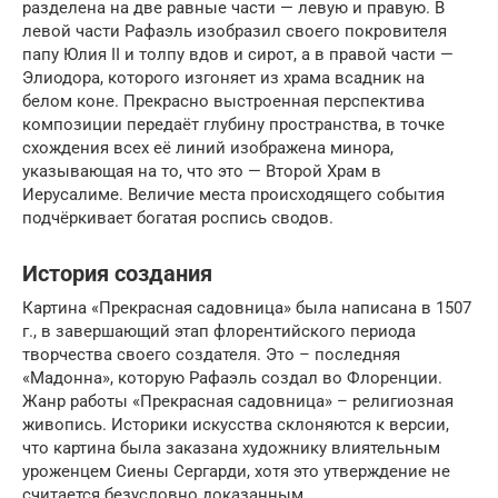
разделена на две равные части — левую и правую. В
левой части Рафаэль изобразил своего покровителя
папу Юлия II и толпу вдов и сирот, а в правой части —
Элиодора, которого изгоняет из храма всадник на
белом коне. Прекрасно выстроенная перспектива
композиции передаёт глубину пространства, в точке
схождения всех её линий изображена минора,
указывающая на то, что это — Второй Храм в
Иерусалиме. Величие места происходящего события
подчёркивает богатая роспись сводов.
История создания
Картина «Прекрасная садовница» была написана в 1507
г., в завершающий этап флорентийского периода
творчества своего создателя. Это – последняя
«Мадонна», которую Рафаэль создал во Флоренции.
Жанр работы «Прекрасная садовница» – религиозная
живопись. Историки искусства склоняются к версии,
что картина была заказана художнику влиятельным
уроженцем Сиены Сергарди, хотя это утверждение не
считается безусловно доказанным.