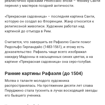
реалистично красками Ренессанс эпохи – технику Санти
перенял у мастеров поздней античности.
«Прекрасная садовница» – последняя картина Санти,
которую он создал во Флоренции. Жанр относится к
религиозной живописи. Художник работал над
картиной до отъезда в Рим.
Считается, что завершить ее Рафаэлю Санти помог
Ридольфо Гирландайо (1483-1561), и этому есть
доказательство: Рафаэль чаще всего изображал
накидку Мадонны в насыщенных синих цветах, а на
картине «Прекрасная садовница» она серо-голубая.
Ранние картины Рафаэля (до 1504)
Молва о таланте молодого художника
распространялась. На протяжении десяти лет слава
Перуджино стала тускнеть в лучах восходящей звезды
его бывшего ученика.