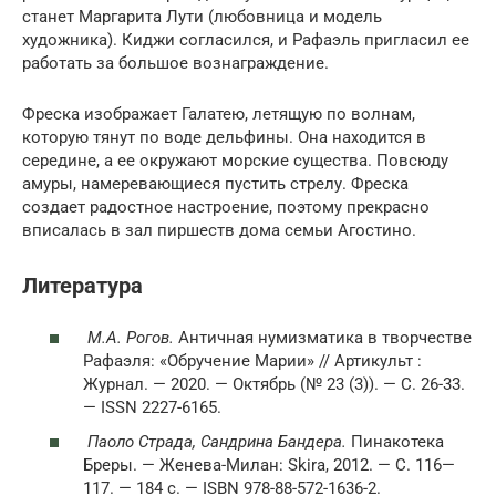
станет Маргарита Лути (любовница и модель
художника). Киджи согласился, и Рафаэль пригласил ее
работать за большое вознаграждение.
Фреска изображает Галатею, летящую по волнам,
которую тянут по воде дельфины. Она находится в
середине, а ее окружают морские существа. Повсюду
амуры, намеревающиеся пустить стрелу. Фреска
создает радостное настроение, поэтому прекрасно
вписалась в зал пиршеств дома семьи Агостино.
Литература
М.А. Рогов.
Античная нумизматика в творчестве
Рафаэля: «Обручение Марии» // Артикульт :
Журнал. — 2020. — Октябрь (№ 23 (3)). — С. 26-33.
— ISSN 2227-6165.
Паоло Страда, Сандрина Бандера.
Пинакотека
Бреры. — Женева-Милан: Skira, 2012. — С. 116—
117. — 184 с. — ISBN 978-88-572-1636-2.