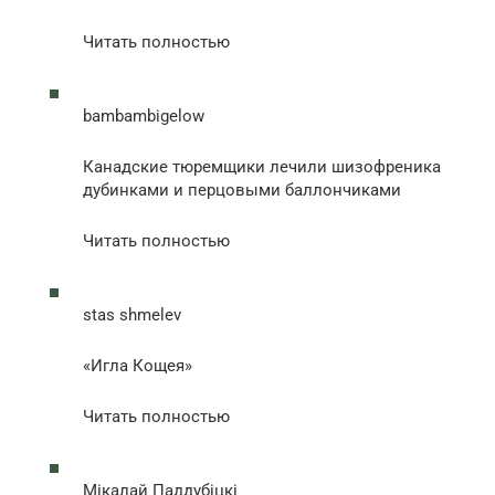
Читать полностью
bambambigelow
Канадские тюремщики лечили шизофреника
дубинками и перцовыми баллончиками
Читать полностью
stas shmelev
«Игла Кощея»
Читать полностью
Мiкалай Паддубiцкi