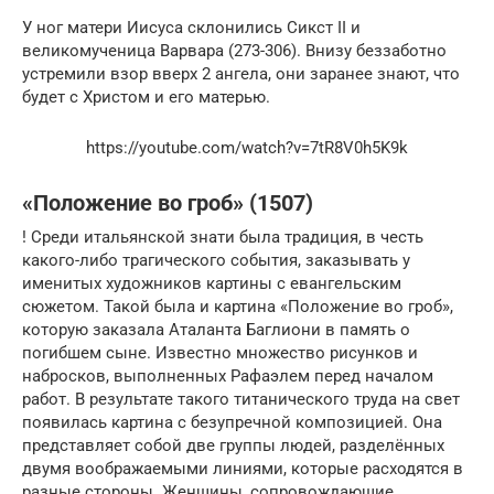
У ног матери Иисуса склонились Сикст II и
великомученица Варвара (273-306). Внизу беззаботно
устремили взор вверх 2 ангела, они заранее знают, что
будет с Христом и его матерью.
https://youtube.com/watch?v=7tR8V0h5K9k
«Положение во гроб» (1507)
! Среди итальянской знати была традиция, в честь
какого-либо трагического события, заказывать у
именитых художников картины с евангельским
сюжетом. Такой была и картина «Положение во гроб»,
которую заказала Аталанта Баглиони в память о
погибшем сыне. Известно множество рисунков и
набросков, выполненных Рафаэлем перед началом
работ. В результате такого титанического труда на свет
появилась картина с безупречной композицией. Она
представляет собой две группы людей, разделённых
двумя воображаемыми линиями, которые расходятся в
разные стороны. Женщины, сопровождающие