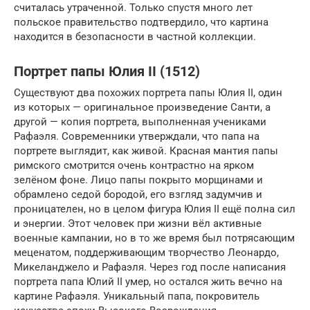
считалась утраченной. Только спустя много лет
польское правительство подтвердило, что картина
находится в безопасности в частной коллекции.
Портрет папы Юлия II (1512)
Существуют два похожих портрета папы Юлия II, один
из которых — оригинальное произведение Санти, а
другой — копия портрета, выполненная учениками
Рафаэля. Современники утверждали, что папа на
портрете выглядит, как живой. Красная мантия папы
римского смотрится очень контрастно на ярком
зелёном фоне. Лицо папы покрыто морщинами и
обрамлено седой бородой, его взгляд задумчив и
проницателен, но в целом фигура Юлия II ещё полна сил
и энергии. Этот человек при жизни вёл активные
военные кампании, но в то же время был потрясающим
меценатом, поддерживающим творчество Леонардо,
Микеланджело и Рафаэля. Через год после написания
портрета папа Юлий II умер, но остался жить вечно на
картине Рафаэля. Уникальный папа, покровитель