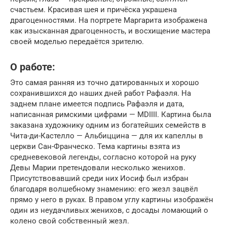
счастьем. Красивая шея и причёска украшена
драгоценностями. На портрете Маргарита изображена
как изысканная драгоценность, и восхищение мастера
своей моделью передаётся зрителю.
О работе:
Это самая ранняя из точно датированных и хорошо
сохранившихся до наших дней работ Рафаэля. На
заднем плане имеется подпись Рафаэля и дата,
написанная римскими цифрами — MDIIII. Картина была
заказана художнику одним из богатейших семейств в
Чита-ди-Кастелло — Альбиццина — для их капеллы в
церкви Сан-Франческо. Тема картины взята из
средневековой легенды, согласно которой на руку
Девы Марии претендовали несколько женихов.
Присутствовавший среди них Иосиф был избран
благодаря волшебному знамению: его жезл зацвёл
прямо у него в руках. В правом углу картины изображён
один из неудачливых женихов, с досады ломающий о
колено свой собственный жезл.