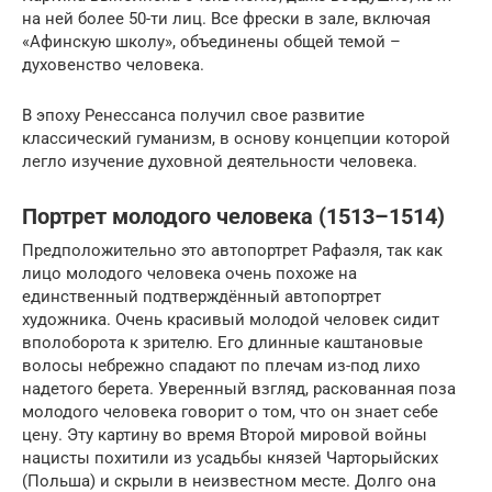
на ней более 50-ти лиц. Все фрески в зале, включая
«Афинскую школу», объединены общей темой –
духовенство человека.
В эпоху Ренессанса получил свое развитие
классический гуманизм, в основу концепции которой
легло изучение духовной деятельности человека.
Портрет молодого человека (1513–1514)
Предположительно это автопортрет Рафаэля, так как
лицо молодого человека очень похоже на
единственный подтверждённый автопортрет
художника. Очень красивый молодой человек сидит
вполоборота к зрителю. Его длинные каштановые
волосы небрежно спадают по плечам из-под лихо
надетого берета. Уверенный взгляд, раскованная поза
молодого человека говорит о том, что он знает себе
цену. Эту картину во время Второй мировой войны
нацисты похитили из усадьбы князей Чарторыйских
(Польша) и скрыли в неизвестном месте. Долго она