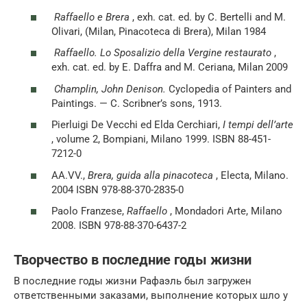
Raffaello e Brera
, exh. cat. ed. by C. Bertelli and M.
Olivari, (Milan, Pinacoteca di Brera), Milan 1984
Raffaello. Lo Sposalizio della Vergine restaurato
,
exh. cat. ed. by E. Daffra and M. Ceriana, Milan 2009
Champlin, John Denison.
Cyclopedia of Painters and
Paintings. — C. Scribner’s sons, 1913.
Pierluigi De Vecchi ed Elda Cerchiari,
I tempi dell’arte
, volume 2, Bompiani, Milano 1999. ISBN 88-451-
7212-0
AA.VV.,
Brera, guida alla pinacoteca
, Electa, Milano.
2004 ISBN 978-88-370-2835-0
Paolo Franzese,
Raffaello
, Mondadori Arte, Milano
2008. ISBN 978-88-370-6437-2
Творчество в последние годы жизни
В последние годы жизни Рафаэль был загружен
ответственными заказами, выполнение которых шло у