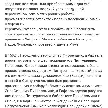
тогда как постоянными приобретениями для его
искусства остались великий урок воздушной
перспективы, уже в этих ранних работах
просматривается отпечаток первых посещений Рима и
Флоренции.
Вероятно, Рафаэль, желая познать мир и расширить
свои горизонты, еще в ранние годы путешествовал за
пределами Умбрии и Марке и побывал в Венеции,
Падуе, Флоренции, Орвьето и даже в Риме.
В 1502 г. Перуджино вернулся во Флоренцию, а Рафаэль,
вероятно, вступил в штат помощников
Пинтуриккио
.
По словам Вазари, замечательная возможность была
предоставлена ему другом Пинтуриккьо, который,
«зная
его как великолепного рисовальщика»
(Вазари), взял его
с собой в Сиену, где должен был расписать
прилегающую к собору библиотеку сюжетами гуманиста
Энег Сильвио Пикколомини, и Рафаэль сделал рисунки
для фресок Пинтуриккьо в библиотеке Пикколомини в
Cиeнe, и к картинам «Встреча Фридриха III с Элеонорой
Португальской» (ныне в коллекции Баль дески в Сиене)