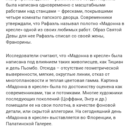
была написана одновременно с масштабными
работами над станцами – фресками, покрывшими
четыре комнаты папского дворца. Современники
утверждали, что Рафаэль называл полотно «Мадонна в
кресле» одной из своих любимых работ. Образ Святой
Девы для нее Рафаэль списал со своей жены,
Франорины.
Исследователи считают, что «Мадонна в кресле» была
написана под влиянием таких живописцев, как Тициан
и дель Пьомбо. Отсюда – отсутствие геометрической
выверенности, мягкие, округлые линии, отказ от
многоплановости и теплая цветовая гамма. Картина
«Мадонна в кресле» была по достоинству оценена как
современниками, так и потомками. Многие художники
последующих поколений (Цоффани, Энгр и др.)
помещали ее на свои полотна, в качестве фоновой
детали, или скрытой аллегории. На сегодняшний день
«Мадонна в кресле» выставляется во Флоренции, в
Палатинской Галерее.