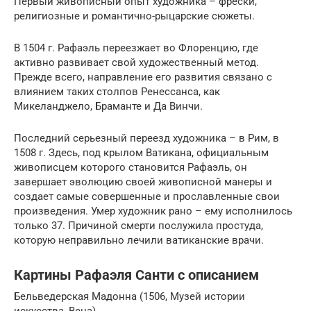
Первый живописный опыт художника – фрески,
религиозные и романтично-рыцарские сюжеты.
В 1504 г. Рафаэль переезжает во Флоренцию, где
активно развивает свой художественный метод.
Прежде всего, направление его развития связано с
влиянием таких столпов Ренессанса, как
Микеланджело, Браманте и Да Винчи.
Последний серьезный переезд художника – в Рим, в
1508 г. Здесь, под крылом Ватикана, официальным
живописцем которого становится Рафаэль, он
завершает эволюцию своей живописной манеры и
создает самые совершенные и прославленные свои
произведения. Умер художник рано – ему исполнилось
только 37. Причиной смерти послужила простуда,
которую неправильно лечили ватиканские врачи.
Картины Рафаэля Санти с описанием
Бельведерская Мадонна (1506, Музей истории
искусства, Вена)