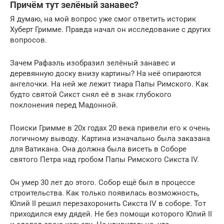
Причём тут зелёный занавес?
Я думаю, на мой вопрос уже смог ответить историк
Хуберт Гримме. Правда начал он исследование с других
вопросов.
Зачем Рафаэль изобразил зелёный занавес и
деревянную доску внизу картины? На неё опираются
ангелочки. На ней же лежит тиара Папы Римского. Как
будто святой Сикст снял её в знак глубокого
поклонения перед Мадонной.
Поиски Гримме в 20х годах 20 века привели его к очень
логичному выводу. Картина изначально была заказана
для Ватикана. Она должна была висеть в Соборе
святого Петра над гробом Папы Римского Сикста IV.
Он умер 30 лет до этого. Собор ещё был в процессе
строительства. Как только появилась возможность,
Юлий II решил перезахоронить Сикста IV в соборе. Тот
приходился ему дядей. Не без помощи которого Юлий II