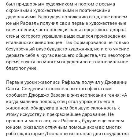
был придворным художником и поэтом с весьма
скромными художественными и поэтическими
дарованиями. Благодаря положению отца, еще совсем
юный Рафаэль получил свои первые художественные
впечатления, часто посещая залы герцогского дворца,
стены которого украшали выдающиеся произведения
итальянских живописцев. Так формировался не только
безупречный вкус будущего художника, но и его умение
держать себя в кругах высшего общества, что некоторое
время спустя во многом определило его материальное
благополучие.
Первые уроки живописи Рафаэль получил у Джованни
Санти. Сведения относительно этого факта нам
сообщает Джорджо Вазари в жизнеописании гения: «А
когда мальчик подрос, отец стал упражнять его в
живописи, обнаружив в нем большую склонность к
этому искусству и прекраснейшее дарование. Не
прошло и много лет, как Рафаэль, будучи еще совсем
юнцом, оказался отличным помощником во многих
работах, которые Джованни выполнял для государства