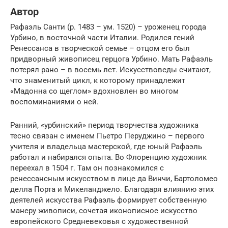
Автор
Рафаэль Санти (р. 1483 – ум. 1520) – уроженец города
Урбино, в восточной части Италии. Родился гений
Ренессанса в творческой семье – отцом его был
придворный живописец герцога Урбино. Мать Рафаэль
потерял рано – в восемь лет. Искусствоведы считают,
что знаменитый цикл, к которому принадлежит
«Мадонна со щеглом» вдохновлен во многом
воспоминаниями о ней.
Ранний, «урбинский» период творчества художника
тесно связан с именем Пьетро Перуджино – первого
учителя и владельца мастерской, где юный Рафаэль
работал и набирался опыта. Во Флоренцию художник
переехал в 1504 г. Там он познакомился с
ренессансным искусством в лице да Винчи, Бартоломео
делла Порта и Микеланджело. Благодаря влиянию этих
деятелей искусства Рафаэль формирует собственную
манеру живописи, сочетая иконописное искусство
европейского Средневековья с художественной