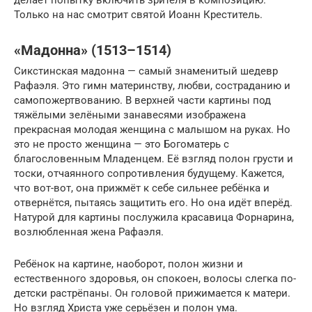
делает попытку включить зрителя в композицию.
Только на нас смотрит святой Иоанн Креститель.
«Мадонна» (1513–1514)
Сикстинская мадонна — самый знаменитый шедевр
Рафаэля. Это гимн материнству, любви, состраданию и
самопожертвованию. В верхней части картины под
тяжёлыми зелёными занавесями изображена
прекрасная молодая женщина с малышом на руках. Но
это не просто женщина — это Богоматерь с
благословенным Младенцем. Её взгляд полон грусти и
тоски, отчаянного сопротивления будущему. Кажется,
что вот-вот, она прижмёт к себе сильнее ребёнка и
отвернётся, пытаясь защитить его. Но она идёт вперёд.
Натурой для картины послужила красавица Форнарина,
возлюбленная жена Рафаэля.
Ребёнок на картине, наоборот, полон жизни и
естественного здоровья, он спокоен, волосы слегка по-
детски растрёпаны. Он головой прижимается к матери.
Но взгляд Христа уже серьёзен и полон ума.