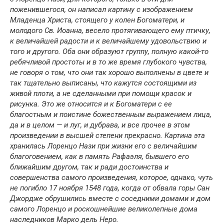
поженившегося, он написал картину с изображением
Младенца Христа, стоящего у колен Богоматери, и
молодого Св. Иоанна, весело протягивающего ему птичку,
к величайшей радости и к величайшему удовольствию и
того и другого. Оба они образуют группу, полную какой-то
ребячливой простоты и в то же время глубокого чувства,
не говоря о том, что они так хорошо выполнены в цвете и
так тщательно выписаны, что кажутся состоящими из
живой плоти, а не сделанными при помощи красок и
рисунка. Это же относится и к Богоматери с ее
благостным и поистине божественным выражением лица,
да и в целом — и луг, и дубрава, и все прочее в этом
произведении в высшей степени прекрасно. Картина эта
хранилась Лоренцо Нази при жизни его с величайшим
благоговением, как в память Рафаэля, бывшего его
ближайшим другом, так и ради достоинства и
совершенства самого произведения, которое, однако, чуть
не погибло 17 ноября 1548 года, когда от обвала горы Сан
Джордже обрушились вместе с соседними домами и дом
самого Лоренцо и роскошнейшие великолепные дома
наследников Марко дель Неро.