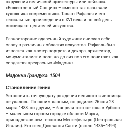
окружении величавой архитектуры или пейзажа.
«Божественный Санцио» – именно так называли
художника современники. Талант Рафаэля и его
гениальные произведения с XVI века и по сей день
восхищают ценителей искусства.
Разносторонне одаренный художник снискал себе
славу в различных областях искусства. Рафаэль был
известен как мастер портрета и декора, архитектор,
монументалист и поэт, но до сих пор его почитают как
создателя прекрасных «Мадонн».
Мадонна Грандука. 1504
Становление гения
Установить точную дату рождения великого живописца
не удалось. По одним данным, он родился 26 или 28
марта 1483, по другим, – 6 апреля того же года в Урбино
– маленьком горном городке области Марки,
принадлежавшем герцогам Ментефельтро (Центральная
Италия). Его отец Джованни Санти (около 1435–1494)