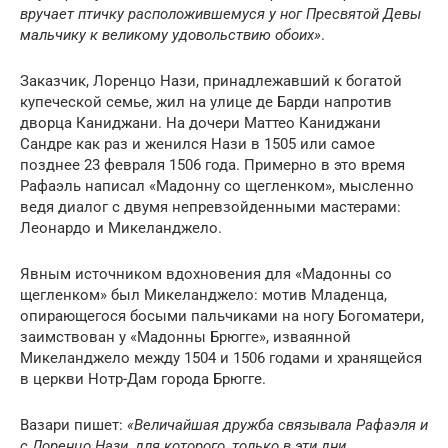
вручает птичку расположившемуся у ног Пресвятой Девы
мальчику к великому удовольствию обоих»
.
Заказчик, Лоренцо Нази, принадлежавший к богатой
купеческой семье, жил на улице де Барди напротив
дворца Каниджани. На дочери Маттео Каниджани
Сандре как раз и женился Нази в 1505 или самое
позднее 23 февраля 1506 года. Примерно в это время
Рафаэль написал «Мадонну со щегленком», мысленно
ведя диалог с двумя непревзойденными мастерами:
Леонардо и Микеланджело.
Явным источником вдохновения для «Мадонны со
щегленком» был Микеланджело: мотив Младенца,
опирающегося босыми пальчиками на ногу Богоматери,
заимствован у «Мадонны Брюгге», изваянной
Микеланджело между 1504 и 1506 годами и хранящейся
в церкви Нотр-Дам города Брюгге.
Вазари пишет:
«Величайшая дружба связывала Рафаэля и
с Лоренцо Нази, для которого, только в эти дни