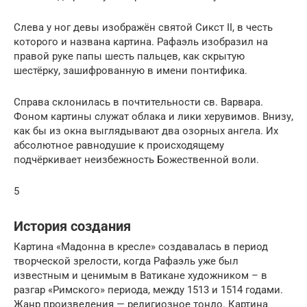
Слева у ног девы изображён святой Сикст II, в честь
которого и названа картина. Рафаэль изобразил на
правой руке папы шесть пальцев, как скрытую
шестёрку, зашифрованную в имени понтифика.
Справа склонилась в почтительности св. Варвара.
Фоном картины служат облака и лики херувимов. Внизу,
как бы из окна выглядывают два озорных ангела. Их
абсолютное равнодушие к происходящему
подчёркивает неизбежность Божественной воли.
5
История создания
Картина «Мадонна в кресле» создавалась в период
творческой зрелости, когда Рафаэль уже был
известным и ценимым в Ватикане художником – в
разгар «Римского» периода, между 1513 и 1514 годами.
Жанр произведения — религиозное тондо. Картина