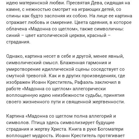
идею материнской любви. Пресвятая Дева, сидящая на
камне, с нежностью смотрит на играющих детей, со
спины как будто заслоняя их собою. На лице ее картина
отражает любовь и смирение. Цвета одеяния, в которое
облачена «Мадонна со щеглом», также символичны:
синий – цвет католической церкви, красный –
страдания.
Однако, картина несет в себе и другой, менее явный,
символический смысл. Блаженная гармония и
умиротворение идиллической сцены соседствует со
смутной тревогой. Как и в других произведениях, где
изображен Иоанн Креститель, Рафаэль заключил в
работе «Мадонна со щеглом» аллегорически
воплощенную идею неизбежности судьбы, принятия
своего жизненного пути и священной жертвенности.
Картина «Мадонна со щеглом полна аллегорий и
символов. Птица здесь символизирует будущие
страдания и жертву Христа. Книга в руке Богоматери
воплощает мудрость. Иоанн Креститель протягивает