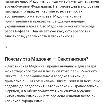
написал лицо Мадонны с лица живой женщины, своей
возлюбленной Форнарины. На голове девы полосатая
накидка, что придаёт картине естественности
трогательного материнства. Мадонна крайне
притягательна и прекрасна. Её одежда нарядно
украшенная и яркая. Это Мадонна римского периода
работ Рафаэля. Она имеет уже какую-то зрелость и
властность, уверенность и утончённость.
8
Почему эта Мадонна — Сикстинская?
«Сикстинская Мадонна» предназначалась для алтаря
монастырского храма в честь святого папы Римского
Сикста II в провинциальном городке Пьяченце,
примерно в 60 км от Милана. Сикст II жил в III веке, еще
задолго до разделения Католической и Православной
Церквей, и в обеих почитается как святой мученик.
Титул «папа Римский» в те времена означал всего лишь
«епископ города Рима».