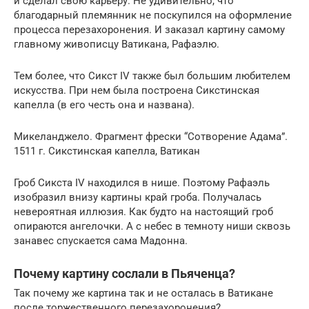
и сделал свою карьеру. Не удивительно, что
благодарный племянник не поскупился на оформление
процесса перезахоронения. И заказал картину самому
главному живописцу Ватикана, Рафаэлю.
Тем более, что Сикст IV также был большим любителем
искусства. При нем была построена Сикстинская
капелла (в его честь она и названа).
Микеланджело. Фрагмент фрески “Сотворение Адама”.
1511 г. Сикстинская капелла, Ватикан
Гроб Сикста IV находился в нише. Поэтому Рафаэль
изобразил внизу картины край гроба. Получалась
невероятная иллюзия. Как будто на настоящий гроб
опираются ангелочки. А с небес в темноту ниши сквозь
занавес спускается сама Мадонна.
Почему картину сослали в Пьяченца?
Так почему же картина так и не осталась в Ватикане
после торжественного перезахоронения?