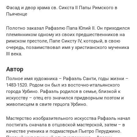
Фасад и двор храма св. Сикста II Папы Римского в
Пьяченце
Полотно заказал Рафаэлю Папа Юлий II. Он приходился
племянником одному из своих предшественников на
римском престоле, Папе Сиксту IV, который, в свою
очередь, позаимствовал имя у христианского мученика
III века.
Автор
Полное имя художника – Рафаэль Санти, годы жизни –
1483-1520. Родом он был из восточно-итальянского
города Урбино. Рафаэль родился в семье, близкой к
искусству – отец его значился придворным поэтом и
живописцем в свите герцога Урбино.
Мастерство изобразительного искусства Рафаэль начал
постигать сначала в отцовской мастерской, затем – в
качестве ученика и подмастерья Пьетро Перуджино.