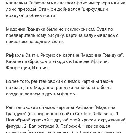
написаны Рафаэлем на светлом фоне интерьера или на
лоне природы. Этим он добивался “циркуляции
воздуха” и объемности.
Мадонна Грандука была не исключением. Судя по
предварительному рисунку, картина задумывалась с
пейзажем на заднем фоне.
Рафаэль Санти. Рисунок к картине “Мадонна Грандука”.
Кабинет набросков и этюдов в Галерее Уффици,
Флоренция, Италия.
Более того, рентгеновский снимок картины также
показал, что Мадонна Грандука изначально была
создана совсем с другим фоном.
Рентгеновский снимок картины Рафаэля “Мадонна
Грандуки” (скопировано с сайта Corriere Della sera). 1.
Под чёрной краской – другой слой краски, окружающий
фигуры. 2. Балюстрада 3. Пейзаж 4. Нависающая
структура (занавес или дерево). 5. Ещё одна структура