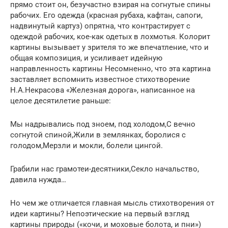
прямо стоит он, безучастно взирая на согнутые спины
рабочих. Его одежда (красная рубаха, кафтан, сапоги,
надвинутый картуз) опрятна, что контрастирует с
одеждой рабочих, кое-как одетых в лохмотья. Колорит
картины вызывает у зрителя то же впечатление, что и
общая композиция, и усиливает идейную
направленность картины Несомненно, что эта картина
заставляет вспомнить известное стихотворение
Н.А.Некрасова «Железная дорога», написанное на
целое десятилетие раньше:
Мы надрывались под зноем, под холодом,С вечно
согнутой спиной,Жили в землянках, боролися с
голодом,Мерзли и мокли, болели цингой.
Грабили нас грамотеи-десятники,Секло начальство,
давила нужда…
Но чем же отличается главная мысль стихотворения от
идеи картины? Непоэтические на первый взгляд
картины природы («кочи, и моховые болота, и пни»)