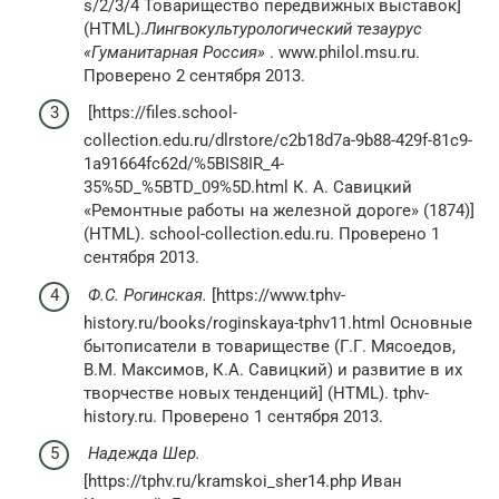
s/2/3/4 Товарищество передвижных выставок]
(HTML).
Лингвокультурологический тезаурус
«Гуманитарная Россия»
. www.philol.msu.ru.
Проверено 2 сентября 2013.
[https://files.school-
collection.edu.ru/dlrstore/c2b18d7a-9b88-429f-81c9-
1a91664fc62d/%5BIS8IR_4-
35%5D_%5BTD_09%5D.html К. А. Савицкий
«Ремонтные работы на железной дороге» (1874)]
(HTML). school-collection.edu.ru. Проверено 1
сентября 2013.
Ф.С. Рогинская.
[https://www.tphv-
history.ru/books/roginskaya-tphv11.html Основные
бытописатели в товариществе (Г.Г. Мясоедов,
В.М. Максимов, К.А. Савицкий) и развитие в их
творчестве новых тенденций] (HTML). tphv-
history.ru. Проверено 1 сентября 2013.
Надежда Шер.
[https://tphv.ru/kramskoi_sher14.php Иван