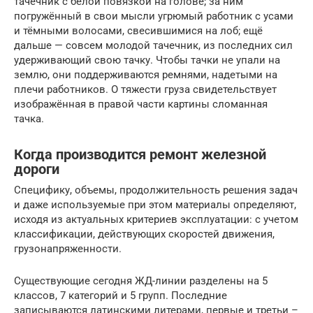
тачечник с белой повязкой на голове; за ним
погружённый в свои мысли угрюмый работник с усами
и тёмными волосами, свесившимися на лоб; ещё
дальше — совсем молодой тачечник, из последних сил
удерживающий свою тачку. Чтобы тачки не упали на
землю, они поддерживаются ремнями, надетыми на
плечи работников. О тяжести груза свидетельствует
изображённая в правой части картины сломанная
тачка.
Когда производится ремонт железной
дороги
Специфику, объемы, продолжительность решения задач
и даже используемые при этом материалы определяют,
исходя из актуальных критериев эксплуатации: с учетом
классификации, действующих скоростей движения,
грузонапряженности.
Существующие сегодня ЖД-линии разделены на 5
классов, 7 категорий и 5 групп. Последние
записываются латинскими литерами, первые и третьи –