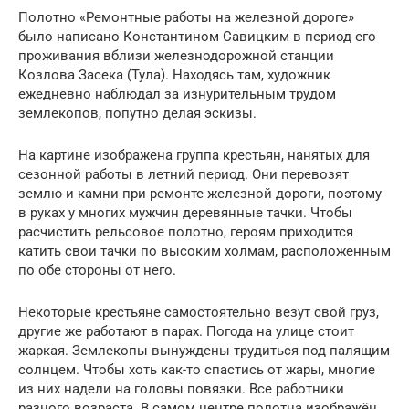
Полотно «Ремонтные работы на железной дороге»
было написано Константином Савицким в период его
проживания вблизи железнодорожной станции
Козлова Засека (Тула). Находясь там, художник
ежедневно наблюдал за изнурительным трудом
землекопов, попутно делая эскизы.
На картине изображена группа крестьян, нанятых для
сезонной работы в летний период. Они перевозят
землю и камни при ремонте железной дороги, поэтому
в руках у многих мужчин деревянные тачки. Чтобы
расчистить рельсовое полотно, героям приходится
катить свои тачки по высоким холмам, расположенным
по обе стороны от него.
Некоторые крестьяне самостоятельно везут свой груз,
другие же работают в парах. Погода на улице стоит
жаркая. Землекопы вынуждены трудиться под палящим
солнцем. Чтобы хоть как-то спастись от жары, многие
из них надели на головы повязки. Все работники
разного возраста. В самом центре полотна изображён