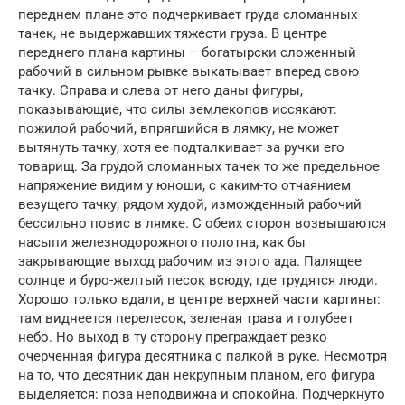
переднем плане это подчеркивает груда сломанных
тачек, не выдержавших тяжести груза. В центре
переднего плана картины – богатырски сложенный
рабочий в сильном рывке выкатывает вперед свою
тачку. Справа и слева от него даны фигуры,
показывающие, что силы землекопов иссякают:
пожилой рабочий, впрягшийся в лямку, не может
вытянуть тачку, хотя ее подталкивает за ручки его
товарищ. За грудой сломанных тачек то же предельное
напряжение видим у юноши, с каким-то отчаянием
везущего тачку; рядом худой, изможденный рабочий
бессильно повис в лямке. С обеих сторон возвышаются
насыпи железнодорожного полотна, как бы
закрывающие выход рабочим из этого ада. Палящее
солнце и буро-желтый песок всюду, где трудятся люди.
Хорошо только вдали, в центре верхней части картины:
там виднеется перелесок, зеленая трава и голубеет
небо. Но выход в ту сторону преграждает резко
очерченная фигура десятника с палкой в руке. Несмотря
на то, что десятник дан некрупным планом, его фигура
выделяется: поза неподвижна и спокойна. Подчеркнуто