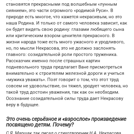
становятся прекрасными под волшебным «лунным
сиянием», это части огромного «родимой Руси». В
природе есть многое, что кажется некрасивым, но это
наша Родина. И только от самого человека зависит, как
он будет видеть свою родину: глазами любящего сына
или критическим взором ценителя прекрасного. В
жизни народа тоже есть много ужасного и уродливого,
но, по мысли Некрасова, это не должно заслонять
главного: созидательной роли простого труженика.
Рассказчик именно после страшных картин
подневольного труда предлагает Ване присмотреться
внимательно к строителям железной дороги и учиться
«мужика уважать». Поэт говорит о том, что этот труд
совсем не удовольствие, он тяжел, уродует человека, но
такой труд достоин уважения, так как он необходим.
Осознание созидательной силы труда дает Некрасову
веру в будущее.
Это очень серьёзное и «взрослое» произведение
посвящено детям. Почему?
С.Я. Маршак так писал о стихотворении Н.А. Некрасова