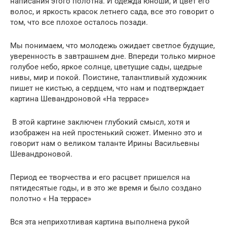
написания этого полотна. И одежда юноши, и цвет его
волос, и яркость красок летнего сада, все это говорит о
том, что все плохое осталось позади.
Мы понимаем, что молодежь ожидает светлое будущие,
уверенность в завтрашнем дне. Впереди только мирное
голубое небо, яркое солнце, цветущие сады, щедрые
нивы, мир и покой. Поистине, талантливый художник
пишет не кистью, а сердцем, что нам и подтверждает
картина Шевандроновой «На террасе»
В этой картине заключен глубокий смысл, хотя и
изображен на ней простенький сюжет. Именно это и
говорит нам о великом таланте Ирины Васильевны
Шевандроновой.
Период ее творчества и его расцвет пришелся на
пятидесятые годы, и в это же время и было создано
полотно « На террасе»
Вся эта неприхотливая картина выполнена рукой