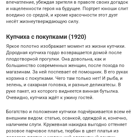
впечатление, убеждая зрителя в правоте своих догадок
и нацеленности героя на будущее. Портрет юноши слит
воедино со средой, и кроме красочности этот дуэт
несёт жизнеутверждающую силу.
Купчиха с покупками (1920)
Яркое полотно изображает момент из жизни купчихи.
Дородная купчиха гордо возвращается домой после
плодотворной прогулки. Она довольна, как и
большинство современных женщин, после похода по
магазинам. За ней поспевает её помощник. В его руках
корзина с покупками. Чего там только нет! И рыба, и
зелень, и сахарная головка, и разные деликатесы. В
руке пакет, из которого виднеется винная бутылка.
Очевидно, купчиха ждёт к ужину гостей.
Богатство и положение купчихи подчёркивается всем её
внешним видом: статью, осанкой, одеждой и, конечно,
наличием слуги. Кружевная накидка выгодно оттеняет
розовое парчовое платье, тюрбан в цвет платья из