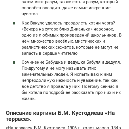
затемняют разум, также есть и разум, который
способен охладить даже самые искренние
чувства.
Как Вакуле удалось преодолеть козни черта?
«Вечера на хуторе близ Диканьки» наверное,
одно из любимых произведений школьников. В
нём множество весёлых, мистических и
реалистических сюжетов, которые не могут не
запасть в сердце читателю.
Сочинение Бабушка и дедушка Бабуля и дедуля.
По-другому я не могу называть этих
замечательных людей. Я испытываю к ним
непреодолимую нежность и уважение, так как
всё детство я провела у них. Поэтому сейчас я
бы хотела поподробнее рассказать про них и их
жизнь.
Описание картины Б.М. Кустодиева «На
террасе».
«На террасе», Б.М. Кустодиев, 1906 г., холст, масло, 134 x