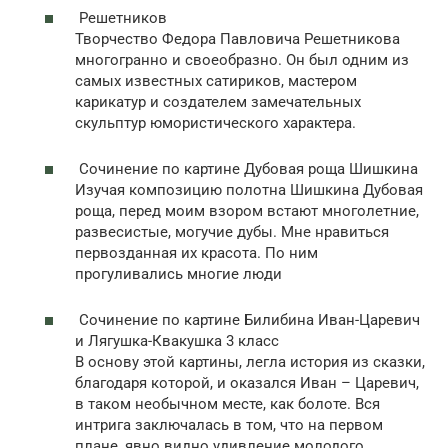
Решетников
Творчество Федора Павловича Решетникова
многогранно и своеобразно. Он был одним из
самых известных сатириков, мастером
карикатур и создателем замечательных
скульптур юмористического характера.
Сочинение по картине Дубовая роща Шишкина
Изучая композицию полотна Шишкина Дубовая
роща, перед моим взором встают многолетние,
развесистые, могучие дубы. Мне нравиться
первозданная их красота. По ним
прогуливались многие люди
Сочинение по картине Билибина Иван-Царевич
и Лягушка-Квакушка 3 класс
В основу этой картины, легла история из сказки,
благодаря которой, и оказался Иван – Царевич,
в таком необычном месте, как болоте. Вся
интрига заключалась в том, что на первом
плане, явно видно удивление молодого