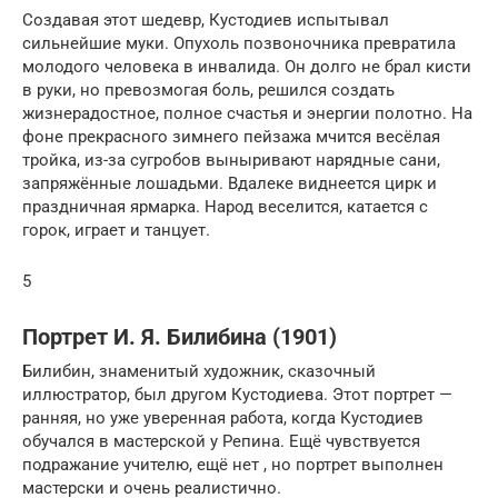
Создавая этот шедевр, Кустодиев испытывал
сильнейшие муки. Опухоль позвоночника превратила
молодого человека в инвалида. Он долго не брал кисти
в руки, но превозмогая боль, решился создать
жизнерадостное, полное счастья и энергии полотно. На
фоне прекрасного зимнего пейзажа мчится весёлая
тройка, из-за сугробов выныривают нарядные сани,
запряжённые лошадьми. Вдалеке виднеется цирк и
праздничная ярмарка. Народ веселится, катается с
горок, играет и танцует.
5
Портрет И. Я. Билибина (1901)
Билибин, знаменитый художник, сказочный
иллюстратор, был другом Кустодиева. Этот портрет —
ранняя, но уже уверенная работа, когда Кустодиев
обучался в мастерской у Репина. Ещё чувствуется
подражание учителю, ещё нет , но портрет выполнен
мастерски и очень реалистично.