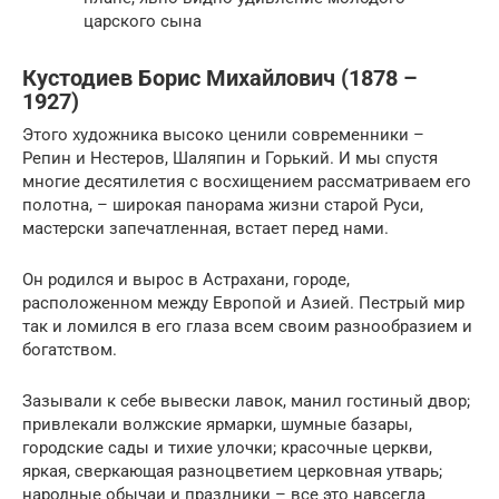
царского сына
Кустодиев Борис Михайлович (1878 –
1927)
Этого художника высоко ценили современники –
Репин и Нестеров, Шаляпин и Горький. И мы спустя
многие десятилетия с восхищением рассматриваем его
полотна, – широкая панорама жизни старой Руси,
мастерски запечатленная, встает перед нами.
Он родился и вырос в Астрахани, городе,
расположенном между Европой и Азией. Пестрый мир
так и ломился в его глаза всем своим разнообразием и
богатством.
Зазывали к себе вывески лавок, манил гостиный двор;
привлекали волжские ярмарки, шумные базары,
городские сады и тихие улочки; красочные церкви,
яркая, сверкающая разноцветием церковная утварь;
народные обычаи и праздники – все это навсегда