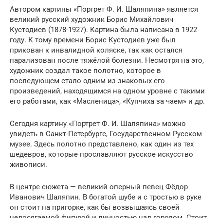
Автором картины «Портрет Ф. И. Шаляпина» является
великий русский художник Борис Михайлович
Кустодиев (1878-1927). Картина была написана в 1922
году. К тому времени Борис Кустодиев уже был
прикован к инвалидной коляске, так как остался
парализован после тяжёлой болезни. Несмотря на это,
художник создал такое полотно, которое в
последующем стало одним из знаковых его
произведений, находящимся на одном уровне с такими
его работами, как «Масленица», «Купчиха за чаем» и др.
Сегодня картину «Портрет Ф. И. Шаляпина» можно
увидеть в Санкт-Петербурге, Государственном Русском
музее. Здесь полотно представлено, как один из тех
шедевров, которые прославляют русское искусство
живописи.
В центре сюжета — великий оперный певец Фёдор
Иванович Шаляпин. В богатой шубе и с тростью в руке
он стоит на пригорке, как бы возвышаясь своей
недосягаемой фигурой и личностью над городом. Стоит