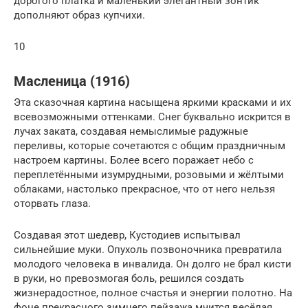
дорогого платка и маленький элегантный зонтик
дополняют образ купчихи.
10
Масленица (1916)
Эта сказочная картина насыщена яркими красками и их
всевозможными оттенками. Снег буквально искрится в
лучах заката, создавая немыслимые радужные
переливы, которые сочетаются с общим праздничным
настроем картины. Более всего поражает небо с
переплетёнными изумрудными, розовыми и жёлтыми
облаками, настолько прекрасное, что от него нельзя
оторвать глаза.
Создавая этот шедевр, Кустодиев испытывал
сильнейшие муки. Опухоль позвоночника превратила
молодого человека в инвалида. Он долго не брал кисти
в руки, но превозмогая боль, решился создать
жизнерадостное, полное счастья и энергии полотно. На
фоне прекрасного зимнего пейзажа мчится весёлая