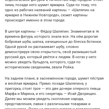
зима, позади него шумит ярмарка. Судя по тому, что
одно из рабочих названий картины — «Шаляпин на
ярмарке в Нижнем Новгороде», сюжет картины
происходит именно в этом городе.
В центре картины — Фёдор Шаляпин. Знаменитая в те
времена фигура, которого знали все. На нём дорогая
бобровая шуба, шапка, начищенные до блеска ботинки.
Одной рукой он распахивает шубу, словно
демонстрируя свою открытость, свой размашистый
русский дух, который рвётся к людям. В ногах у него
можно увидеть бульдога, которого, судя по
историческим сведениям, звали Ройка.
На заднем плане, в заснеженном городе, шумит пёстрая
и весёлая ярмарка. Прямо позади Шаляпина, у
пригорка, стоят трое — это две дочери оперного певца
Марфа и Марина, и его секретарь — Исай Дворищин.
Далее мы можем увидеть скопление народа,
представления, лавки с различными товарами и