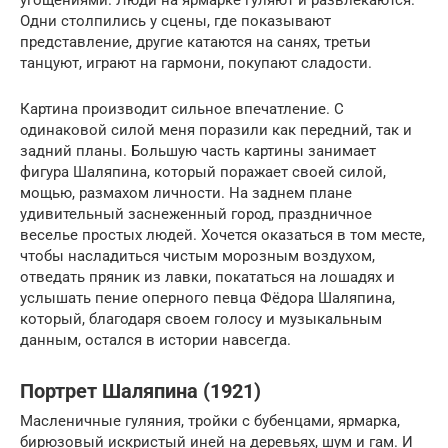
угощениями. Люди на ярмарке гуляют и развлекаются.
Одни столпились у сцены, где показывают
представление, другие катаются на санях, третьи
танцуют, играют на гармони, покупают сладости.
Картина производит сильное впечатление. С
одинаковой силой меня поразили как передний, так и
задний планы. Большую часть картины занимает
фигура Шаляпина, который поражает своей силой,
мощью, размахом личности. На заднем плане
удивительный заснеженный город, праздничное
веселье простых людей. Хочется оказаться в том месте,
чтобы насладиться чистым морозным воздухом,
отведать пряник из лавки, покататься на лошадях и
услышать пение оперного певца Фёдора Шаляпина,
который, благодаря своем голосу и музыкальным
данным, остался в истории навсегда.
Портрет Шаляпина (1921)
Масленичные гуляния, тройки с бубенцами, ярмарка,
бирюзовый искристый иней на деревьях, шум и гам. И