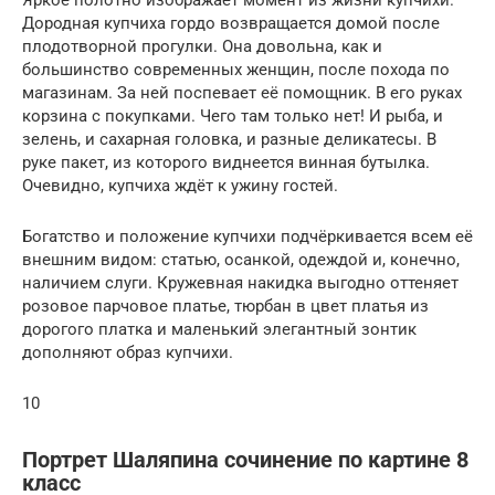
Яркое полотно изображает момент из жизни купчихи.
Дородная купчиха гордо возвращается домой после
плодотворной прогулки. Она довольна, как и
большинство современных женщин, после похода по
магазинам. За ней поспевает её помощник. В его руках
корзина с покупками. Чего там только нет! И рыба, и
зелень, и сахарная головка, и разные деликатесы. В
руке пакет, из которого виднеется винная бутылка.
Очевидно, купчиха ждёт к ужину гостей.
Богатство и положение купчихи подчёркивается всем её
внешним видом: статью, осанкой, одеждой и, конечно,
наличием слуги. Кружевная накидка выгодно оттеняет
розовое парчовое платье, тюрбан в цвет платья из
дорогого платка и маленький элегантный зонтик
дополняют образ купчихи.
10
Портрет Шаляпина сочинение по картине 8
класс