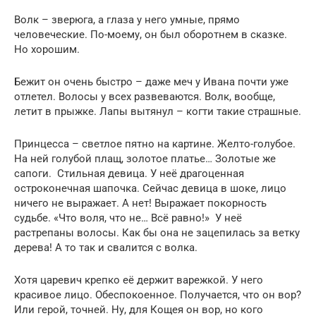
Волк – зверюга, а глаза у него умные, прямо
человеческие. По-моему, он был оборотнем в сказке.
Но хорошим.
Бежит он очень быстро – даже меч у Ивана почти уже
отлетел. Волосы у всех развеваются. Волк, вообще,
летит в прыжке. Лапы вытянул – когти такие страшные.
Принцесса – светлое пятно на картине. Желто-голубое.
На ней голубой плащ, золотое платье… Золотые же
сапоги. Стильная девица. У неё драгоценная
остроконечная шапочка. Сейчас девица в шоке, лицо
ничего не выражает. А нет! Выражает покорность
судьбе. «Что воля, что не… Всё равно!» У неё
растрепаны волосы. Как бы она не зацепилась за ветку
дерева! А то так и свалится с волка.
Хотя царевич крепко её держит варежкой. У него
красивое лицо. Обеспокоенное. Получается, что он вор?
Или герой, точней. Ну, для Кощея он вор, но кого