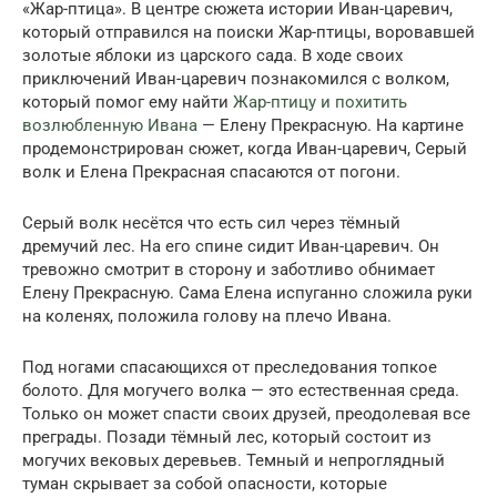
«Жар-птица». В центре сюжета истории Иван-царевич,
который отправился на поиски Жар-птицы, воровавшей
золотые яблоки из царского сада. В ходе своих
приключений Иван-царевич познакомился с волком,
который помог ему найти
Жар-птицу и похитить
возлюбленную Ивана
— Елену Прекрасную. На картине
продемонстрирован сюжет, когда Иван-царевич, Серый
волк и Елена Прекрасная спасаются от погони.
Серый волк несётся что есть сил через тёмный
дремучий лес. На его спине сидит Иван-царевич. Он
тревожно смотрит в сторону и заботливо обнимает
Елену Прекрасную. Сама Елена испуганно сложила руки
на коленях, положила голову на плечо Ивана.
Под ногами спасающихся от преследования топкое
болото. Для могучего волка — это естественная среда.
Только он может спасти своих друзей, преодолевая все
преграды. Позади тёмный лес, который состоит из
могучих вековых деревьев. Темный и непроглядный
туман скрывает за собой опасности, которые