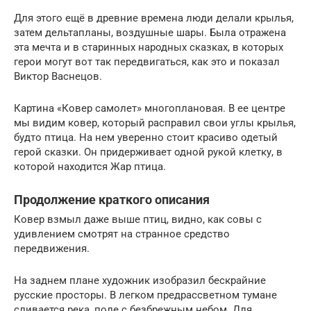
Для этого ещё в древние времена люди делали крылья,
затем дельтапланы, воздушные шары. Была отражена
эта мечта и в старинных народных сказках, в которых
герои могут вот так передвигаться, как это и показал
Виктор Васнецов.
Картина «Ковер самолет» многоплановая. В ее центре
мы видим ковер, который расправил свои углы крылья,
будто птица. На нем уверенно стоит красиво одетый
герой сказки. Он придерживает одной рукой клетку, в
которой находится Жар птица.
Продолжение краткого описания
Ковер взмыл даже выше птиц, видно, как совы с
удивлением смотрят на странное средство
передвижения.
На заднем плане художник изобразил бескрайние
русские просторы. В легком предрассветном тумане
сливается река, поле с безбрежным небом. Для