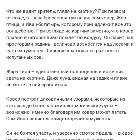
Что же видит зритель, глядя на картину? При первом
взгляде, в глаза бросаются три вещи: сам ковер, Жар-
птица, и Иван-богатырь, которому принадлежит все это
волшебство. При взгляде на картину заметно, что ковер
плавно и неторопливо плывет по воздуху. Он парит над
просторами родины, величаво возносится над лесами и
густым туманом. Широкие края-крылья разгоняют
испуганных сов.
Жар-птица – единственный полноценный источник
света на картине. Даже луна, видная на заднем плане,
не может с ней сравниться.
Ковер пестрит диковинными узорами, некоторые из
которых до боли напоминают магические руны –
возможно, именно благодаря им ковер может летать.
Сам Иван является олицетворением мужества.
Он не боится упасть, и уверенно смотрит вдаль – в свое
будущее. Богатырь готов встретиться с новыми