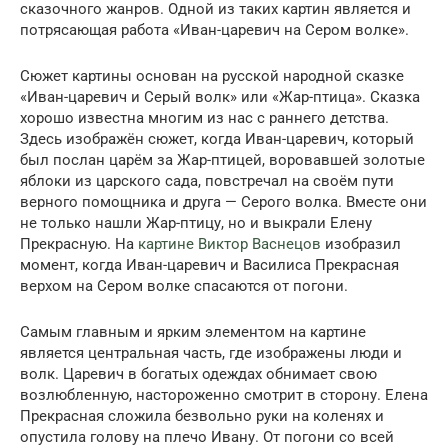
сказочного жанров. Одной из таких картин является и
потрясающая работа «Иван-царевич на Сером волке».
Сюжет картины основан на русской народной сказке
«Иван-царевич и Серый волк» или «Жар-птица». Сказка
хорошо известна многим из нас с раннего детства.
Здесь изображён сюжет, когда Иван-царевич, который
был послан царём за Жар-птицей, воровавшей золотые
яблоки из царского сада, повстречал на своём пути
верного помощника и друга — Серого волка. Вместе они
не только нашли Жар-птицу, но и выкрали Елену
Прекрасную. На
картине Виктор Васнецов
изобразил
момент, когда Иван-царевич и Василиса Прекрасная
верхом на Сером волке спасаются от погони.
Самым главным и ярким элементом на картине
является центральная часть, где изображены люди и
волк. Царевич в богатых одеждах обнимает свою
возлюбленную, настороженно смотрит в сторону. Елена
Прекрасная сложила безвольно руки на коленях и
опустила голову на плечо Ивану. От погони со всей