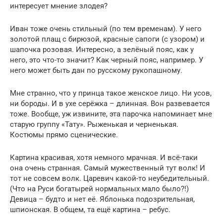
интересует мнение злодея?
Иван тоже очень стильный (по тем временам). У него
золотой плащ с бирюзой, красные сапоги (с узором) и
шапочка розовая. Интересно, а зелёный пояс, как у
него, это что-то значит? Как черный пояс, например. У
него может быть дан по русскому рукопашному.
Мне странно, что у принца такое женское лицо. Ни усов,
ни бороды. И в ухе серёжка – длинная. Вон развевается
тоже. Вообще, уж извините, эта парочка напоминает мне
старую группу «Тату». Рыженькая и черненькая.
Костюмы прямо сценические.
Картина красивая, хотя немного мрачная. И всё-таки
она очень странная. Самый мужественный тут волк! И
тот не совсем волк. Царевич какой-то неубедительный.
(Что на Руси богатырей нормальных мало было?!)
Девица – будто и нет её. Яблонька подозрительная,
шпионская. В общем, та ещё картина – ребус.