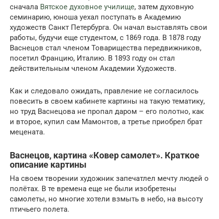
сначала
Вятское духовное училище
, затем духовную
семинарию, юноша уехал поступать в Академию
художеств Санкт Петербурга. Он начал выставлять свои
работы, будучи еще студентом, с 1869 года. В 1878 году
Васнецов стал членом Товарищества передвижников,
посетил Францию, Италию. В 1893 году он стал
действительным членом Академии Художеств.
Как и следовало ожидать, правление не согласилось
повесить в своем кабинете картины на такую тематику,
но труд Васнецова не пропал даром – его полотно, как
и второе, купил сам Мамонтов, а третье приобрел брат
мецената.
Васнецов, картина «Ковер самолет». Краткое
описание картины
На своем творении художник запечатлел мечту людей о
полётах. В те времена еще не были изобретены
самолеты, но многие хотели взмыть в небо, на высоту
птичьего полета.