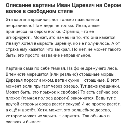
Описание картины Иван Царевич на Сером
волке в свободном стиле
Эта картина красивая, вот только называется
неправильно! Там ведь не только Иван, а ещё
принцесса на сером волке. Странно, что её
игнорируют… Может, это намёк на то, что она кажется
Ивану? Хотел выкрасть царевну, но не получилось. А от
страха ему кажется, что выкрал. Но нет, не может такого
быть, это просто название неправильное.
Картина сама по себе тёмная. На фоне дремучего леса.
В темноте мерещатся (или реально) страшные морды.
Деревья поросли мхом, ветви сухие – страшные. В этот
момент волк прыгает через озерцо. Тут даже кувшинки.
Может быть, это прыжок к свободе? То есть сейчас всё
плохое (темная полоса дороги) закончится. Ведь тут с
другой стороны озера растёт сакура! И не просто растёт,
а ещё и цветёт. Хотя, может, это волшебное дерево,
которое может их укрыть – спрятать. Так обычно в
сказках и бывает.