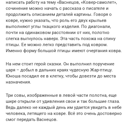
написать работу на тему «Васнецов, «Ковер-самолет»,
сочинение можно начать с рассказа о писателе и
продолжить описанием деталей картины. Говоря о
ковре, нужно указать, что роль его двух крыльев
выполняют углы ткацкого изделия. По диагонали,
почти на одинаковом расстоянии от них, полотно
слегка выгнулось наверх. Эта часть похожа на спину
птицы. Ее можно легко представить под ковром.
Именно форму большой птицы имеют очертания ковра.
На нем стоит герой сказки. Он выполнил поручение
царя – добыл в дальних краях чудесную Жар-птицу.
Юноша посадил ее в клетку, чтобы довезти до места
назначения.
Три совы, изображенные в левой части полотна, еще
шире открыли от удивления свои и так большие глаза.
Ведь далеко не каждый день им удается увидеть в небе
человека, летящего на ковре. Всё это очень достоверно
смог передать Васнецов.