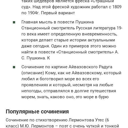
таких шедевров является фреска «Страшный
суд». Над этой фреской художник работал с 1809
по 1904г. Первый вариант
Главная мысль в повести Пушкина
Станционный смотритель Русская литература 19-
го века имеет определенную вневременность,
которая делает старые истории актуальными
даже сегодня. Один из примеров этого можно
найти в повести «Станционный смотритель» А.
С. Пушкина. К
Сочинение по картине Айвазовского Радуга
(описание) Кому, как не Айвазовскому, который
любил и боготворил море во всех его
проявлениях и который, несмотря на любые
непогоды, отправлялся в долгие путешествия
морем, знать, каково оно, это море в бурю
Популярные сочинения
Сочинение по стихотворению Лермонтова Утес (6
класс) М.Ю. Лермонтов – поэт с очень чуткой и тонкой