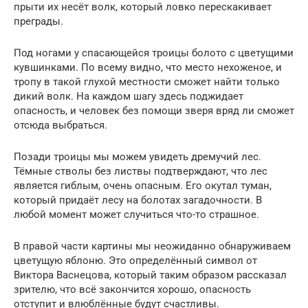
прыти их несёт волк, который ловко перескакивает
преграды.
Под ногами у спасающейся троицы болото с цветущими
кувшинками. По всему видно, что место нехоженое, и
тропу в такой глухой местности сможет найти только
дикий волк. На каждом шагу здесь поджидает
опасность, и человек без помощи зверя вряд ли сможет
отсюда выбраться.
Позади троицы мы можем увидеть дремучий лес.
Тёмные стволы без листвы подтверждают, что лес
является гиблым, очень опасным. Его окутал туман,
который придаёт лесу на болотах загадочности. В
любой момент может случиться что-то страшное.
В правой части картины мы неожиданно обнаруживаем
цветущую яблоню. Это определённый символ от
Виктора Васнецова, который таким образом рассказал
зрителю, что всё закончится хорошо, опасность
отступит и влюблённые будут счастливы.