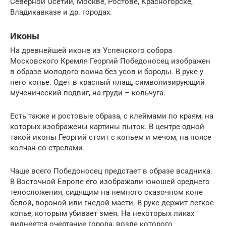
Северной Осетии, Москве, Ростове, Красногорске,
Владикавказе и др. городах.
Иконы
На древнейшей иконе из Успенского собора
Московского Кремля Георгий Победоносец изображен
в образе молодого воина без усов и бороды. В руке у
него копье. Одет в красный плащ, символизирующий
мученический подвиг, на груди – кольчуга.
Есть также и ростовые образа, с клеймами по краям, на
которых изображены картины пыток. В центре одной
такой иконы Георгий стоит с копьем и мечом, на поясе
колчан со стрелами.
Чаще всего Победоносец предстает в образе всадника.
В Восточной Европе его изображали юношей среднего
телосложения, сидящим на немного сказочном коне
белой, вороной или гнедой масти. В руке держит легкое
копье, которым убивает змея. На некоторых ликах
виднеется очертание города, возле которого