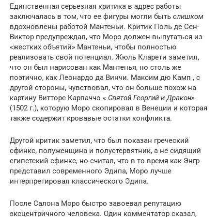
Единственная серьезная критика в адрес работы
заключалась в том, что ее фигуры могли быть
слишком
вдохновлены работой Мантеньи. Критик Поль де Сен-
Виктор предупреждал, что Моро должен выпутаться из
«жестких объятий» Мантеньи, чтобы полностью
реализовать свой потенциал. Жюль Кларети заметил,
что он был нарисован как Мантенья, но
столь
же
поэтично, как Леонардо да Винчи. Максим дю Камп , с
другой стороны, чувствовал, что он больше похож на
картину Витторе Карпаччо «
Святой Георгий и Дракон»
(1502 г.), которую Моро скопировал в Венеции и которая
также содержит кровавые остатки конфликта.
Другой критик заметил, что был показан греческий
сфинкс, полуженщина и полустервятник, а не сидящий
египетский сфинкс, но считал, что в то время как Энгр
представил современного Эдипа, Моро лучше
интерпретировал классического Эдипа.
После Салона Моро быстро завоевал репутацию
эксцентричного человека. Один комментатор сказал,