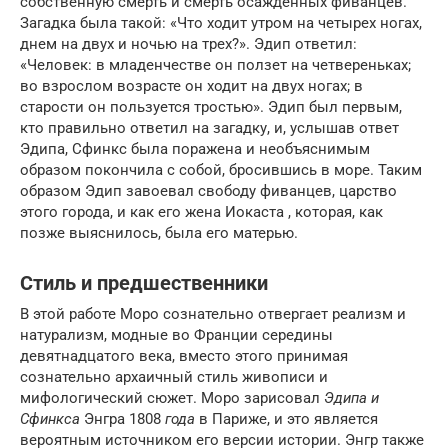
собственную смерть и смерть осажденных фиванцев.
Загадка была такой: «Что ходит утром на четырех ногах,
днем ​​на двух и ночью на трех?». Эдип ответил:
«Человек: в младенчестве он ползет на четвереньках;
во взрослом возрасте он ходит на двух ногах; в
старости он пользуется тростью». Эдип был первым,
кто правильно ответил на загадку, и, услышав ответ
Эдипа, Сфинкс была поражена и необъяснимым
образом покончила с собой, бросившись в море. Таким
образом Эдип завоевал свободу фиванцев, царство
этого города, и как его жена Иокаста , которая, как
позже выяснилось, была его матерью.
Стиль и предшественники
В этой работе Моро сознательно отвергает реализм и
натурализм, модные во Франции середины
девятнадцатого века, вместо этого принимая
сознательно архаичный стиль живописи и
мифологический сюжет. Моро зарисовал
Эдипа и
Сфинкса
Энгра 1808
года
в Париже, и это является
вероятным источником его версии истории. Энгр также