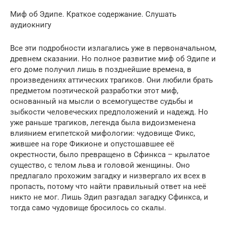
Миф об Эдипе. Краткое содержание. Слушать
аудиокнигу
Все эти подробности излагались уже в первоначальном,
древнем сказании. Но полное развитие миф об Эдипе и
его доме получил лишь в позднейшие времена, в
произведениях аттических трагиков. Они любили брать
предметом поэтической разработки этот миф,
основанный на мысли о всемогуществе судьбы и
зыбкости человеческих предположений и надежд. Но
уже раньше трагиков, легенда была видоизменена
влиянием египетской мифологии: чудовище Фикс,
жившее на горе Фикионе и опустошавшее её
окрестности, было превращено в Сфинкса – крылатое
существо, с телом льва и головой женщины. Оно
предлагало прохожим загадку и низвергало их всех в
пропасть, потому что найти правильный ответ на неё
никто не мог. Лишь Эдип разгадал загадку Сфинкса, и
тогда само чудовище бросилось со скалы.