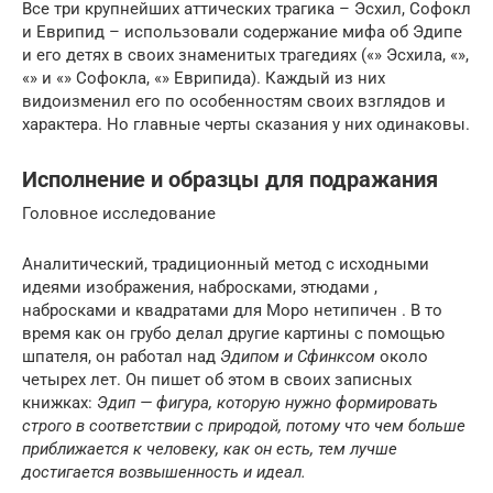
Все три крупнейших аттических трагика – Эсхил, Софокл
и Еврипид – использовали содержание мифа об Эдипе
и его детях в своих знаменитых трагедиях («» Эсхила, «»,
«» и «» Софокла, «» Еврипида). Каждый из них
видоизменил его по особенностям своих взглядов и
характера. Но главные черты сказания у них одинаковы.
Исполнение и образцы для подражания
Головное исследование
Аналитический, традиционный метод с исходными
идеями изображения, набросками, этюдами ,
набросками
и квадратами для Моро нетипичен . В то
время как он грубо делал другие картины с помощью
шпателя, он работал над
Эдипом и Сфинксом
около
четырех лет. Он пишет об этом в своих записных
книжках:
Эдип — фигура, которую нужно формировать
строго в соответствии с природой, потому что чем больше
приближается к человеку, как он есть, тем лучше
достигается возвышенность и идеал.