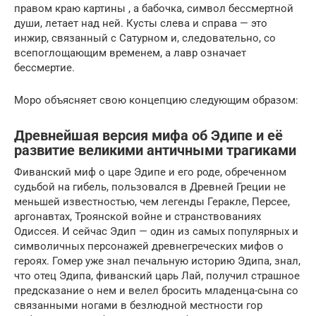
правом краю картины , а бабочка, символ бессмертной
души, летает над ней. Кусты слева и справа — это
инжир, связанный с Сатурном и, следовательно, со
всепоглощающим временем, а лавр означает
бессмертие.
Моро объясняет свою концепцию следующим образом:
Древнейшая версия мифа об Эдипе и её
развитие великими античными трагиками
Фиванский миф о царе Эдипе и его роде, обреченном
судьбой на гибель, пользовался в Древней Греции не
меньшей известностью, чем легенды Геракле, Персее,
аргонавтах, Троянской войне и странствованиях
Одиссея. И сейчас Эдип — один из самых популярных и
символичных персонажей древнегреческих мифов о
героях. Гомер уже знал печальную историю Эдипа, знал,
что отец Эдипа, фиванский царь Лай, получил страшное
предсказание о нем и велел бросить младенца-сына со
связанными ногами в безлюдной местности гор