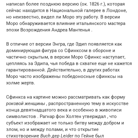
написал более позднюю версию (ок. 1826 г.), которая
сейчас находится в Национальной галерее в Лондоне,
но неизвестно, видел ли Моро эту работу. В версии
Моро обнаруживается влияние итальянского мастера
эпохи Возрождения Андреа Мантенья .
В отличие от версии Энгра, где Эдип появляется как
доминирующая фигура со Сфинксом в обороне и
частично скрытым, в версии Моро Сфинкс наступает,
цепляясь за Эдипа, чья победа в схватке еще не кажется
гарантированной. Действительно, в других работах
Моро часто изображены победоносные сфинксы на
холме жертв.
Сфинкса на картине можно рассматривать как форму
роковой женщины
, распространенную тему в искусстве
конца девятнадцатого века и особенно в живописи
символистов . Рагнар фон Холтен утверждал , что
субъект изображает не только битву между добром и
злом, но и между полами, и что открытие
стихотворение
Buch дер Leider
по Гейне был