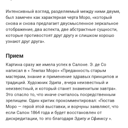
Интенсивный взгляд, разделяемый между ними двумя,
был замечен как характерная черта Моро, «который
снова и снова предлагает двусмысленное зеркальное
отображение, два аспекта, две абстрактные сущности,
которые противостоят друг другу и слишком хорошо
узнают друг друга».
Прием
Картина сразу же имела успех в Салоне. Э. де Со
написал в «
Темпах
Моро» «Преданность старым
мастерам, знание и применение здравых принципов и
традиций. Художник
Эдипа
, вчера неизвестный и
неизвестный, и который станет знаменитым завтра».
Это спасло то, что иначе считалось посредственным
зрелищем. Один критик прокомментировал: «Гюстав
Моро — герой этой выставки, и ворчуны заявляют, что
если Салон 1864 года и будет восстановлен от
дискредитации, то это благодаря
Эдипу и Сфинксу
».