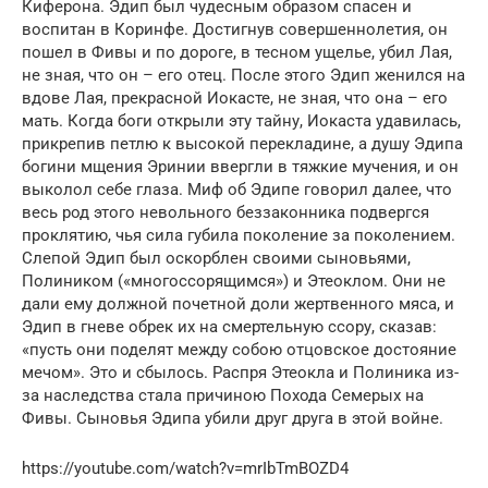
Киферона. Эдип был чудесным образом спасен и
воспитан в Коринфе. Достигнув совершеннолетия, он
пошел в Фивы и по дороге, в тесном ущелье, убил Лая,
не зная, что он – его отец. После этого Эдип женился на
вдове Лая, прекрасной Иокасте, не зная, что она – его
мать. Когда боги открыли эту тайну, Иокаста удавилась,
прикрепив петлю к высокой перекладине, а душу Эдипа
богини мщения Эринии ввергли в тяжкие мучения, и он
выколол себе глаза. Миф об Эдипе говорил далее, что
весь род этого невольного беззаконника подвергся
проклятию, чья сила губила поколение за поколением.
Слепой Эдип был оскорблен своими сыновьями,
Полиником («многоссорящимся») и Этеоклом. Они не
дали ему должной почетной доли жертвенного мяса, и
Эдип в гневе обрек их на смертельную ссору, сказав:
«пусть они поделят между собою отцовское достояние
мечом». Это и сбылось. Распря Этеокла и Полиника из-
за наследства стала причиною Похода Семерых на
Фивы. Сыновья Эдипа убили друг друга в этой войне.
https://youtube.com/watch?v=mrIbTmBOZD4