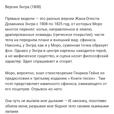
Версия Энгра (1808)
Прямые модели — это разные версии Жана-Огюста-
Доминика Энгра с 1808 по 1825 год, от которых Моро
многое перенял: копье, направленное в землю,
драпированные хламиды (греческое покрытие), части
тела на переднем плане и внешний вид. сфинкса.
Наконец, у Энгра, как и у Моро, суженная точка образует
фон. Однако у Энгра в центре картины находится герой,
а не мифическое существо, и сцена носит философский
характер: Эдип спрашивает и спорит.
Моро, вероятно, знал стихотворение Генриха Гейне из
предисловия к третьему изданию « Книги песен» . Там
поэт представляет каменного сфинкса, оживающего от
его поцелуев. Отрывок из него:
Она чуть не выпила мое дыхание —
И, наконец,
похотливо
обняла меня, разрывая мое бедное тело
своими львиными
лапами.