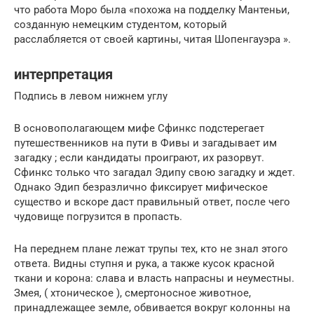
что работа Моро была «похожа на подделку Мантеньи,
созданную немецким студентом, который
расслабляется от своей картины, читая Шопенгауэра ».
интерпретация
Подпись в левом нижнем углу
В основополагающем мифе Сфинкс подстерегает
путешественников на пути в Фивы и загадывает им
загадку ; если кандидаты проиграют, их разорвут.
Сфинкс только что загадал Эдипу свою загадку и ждет.
Однако Эдип безразлично фиксирует мифическое
существо и вскоре даст правильный ответ, после чего
чудовище погрузится в пропасть.
На переднем плане лежат трупы тех, кто не знал этого
ответа. Видны ступня и рука, а также кусок красной
ткани и корона: слава и власть напрасны и неуместны.
Змея, ( хтоническое ), смертоносное животное,
принадлежащее земле, обвивается вокруг колонны на