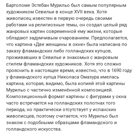
Бартоломе Эстебан Мурильо был самым популярным
художником Севильи в конце XVII века. Хотя
живописец известен в первую очередь своими
работами на религиозные темы, он создал целый ряд
жанровых картин современной ему жизни, которые
обладают задумчивым очарованием. Предполагается,
что картина «Две женщины в окне» была написана по
заказу фламандских либо голландских купцов,
проживавших в Севилье и знакомых с жанровым
стилем фламандских художников. Хотя это сложно
прояснить в настоящее время, известно, что в 1690 году
у фламандского купца Николаса Омазура имелась
картина, которая, видимо, была копией этой картины
Мурильо с частично изменённой композицией.
Композиционный формат картины с фигурами у окна
часто встречается на голландских полотнах того
периода, но практически отсутствует у испанских
живописцев, поэтому считается, что Мурильо был
знаком с подобными образцами фламандского и
голландского искусства.