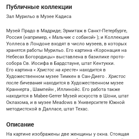
Публичные коллекции
Зал Мурильо в Музее Кадиса
Музей Прадо в Мадриде; Эрмитаж в Санкт-Петербурге,
Россия (например, «
Мальчик с собакой»
); и Коллекция
Уоллеса в Лондоне входят в число музеев, в которых
хранятся работы Мурильо. Его картина «Коронация на
Небесах Богородицы» выставлена ​​в базилике прото-
собора Св. Иосифа в Бардстауне, штат Кентукки.
Его картина «
Христос на кресте»
находится в
Художественном музее Тимкен в Сан-Диего .
Христос
после бичевания
находится в Художественном музее
Краннерта , Шампейн , Иллинойс. Его работа также
находится в Mabee-Gerrer Музей искусств в Шони, штат
Оклахома, и в музее Meadows в Университете Южной
методистской в Далласе, штат Техас.
Описание
На картине изображены две женщины у окна. Стоящая