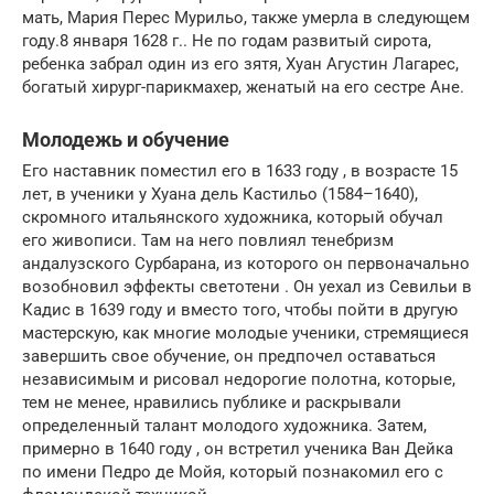
мать, Мария Перес Мурильо, также умерла в следующем
году.8 января 1628 г.. Не по годам развитый сирота,
ребенка забрал один из его зятя, Хуан Агустин Лагарес,
богатый хирург-парикмахер, женатый на его сестре Ане.
Молодежь и обучение
Его наставник поместил его в 1633 году , в возрасте 15
лет, в ученики у Хуана дель Кастильо (1584–1640),
скромного итальянского художника, который обучал
его живописи. Там на него повлиял тенебризм
андалузского Сурбарана, из которого он первоначально
возобновил эффекты светотени . Он уехал из Севильи в
Кадис в 1639 году и вместо того, чтобы пойти в другую
мастерскую, как многие молодые ученики, стремящиеся
завершить свое обучение, он предпочел оставаться
независимым и рисовал недорогие полотна, которые,
тем не менее, нравились публике и раскрывали
определенный талант молодого художника. Затем,
примерно в 1640 году , он встретил ученика Ван Дейка
по имени Педро де Мойя, который познакомил его с