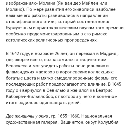
изображениях» Молана (Ян ван дер Мейлен или
Молано). По мере развития его живописи наиболее
важные его работы развивались в направлении
отшлифованного стиля, который соответствовал
буржуазным и аристократическим вкусам того времени,
особенно продемонстрированным в его римско-
католических религиозных произведениях.
В 1642 году, в возрасте 26 лет, он переехал в Мадрид ,
где, скорее всего, познакомился с творчеством
Веласкеса и мог увидеть работы венецианских и
фламандских мастеров в королевских коллекциях;
богатые цвета и мягко смоделированные формы его
последующих работ предполагают это влияние. В 1645
году он вернулся в Севилью и женился на Беатрис
Кабрера-и-Вильялобос, от которой у него в конечном
итоге родилось одиннадцать детей.
Две женщины у окна
, гр. 1655–1660, Национальная
художественная галерея , Вашингтон, округ Колумбия.