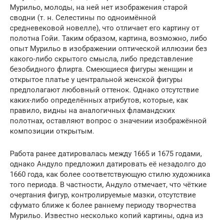
Мурильо, молоды, на ней нет изображения старой
сводни (т. н. Селестины по одноимённой
средневековой новелле), что отличает его картину от
полотна Гойи. Таким образом, картина, возможно, либо
опыт Мурильо в изображении оптической иллюзии без
какого-либо скрытого смысла, либо представление
безобидного флирта. Смеющиеся фигуры женщин и
открытое платье у центральной женской фигуры
предполагают любовный оттенок. Однако отсутствие
каких-либо определённых атрибутов, которые, как
правило, видны на аналогичных фламандских
полотнах, оставляют вопрос о значении изображённой
композиции открытым.
Работа ранее датировалась между 1665 и 1675 годами,
однако Андуло предложил датировать её незадолго до
1660 года, как более соответствующую стилю художника
того периода. В частности, Андуло отмечает, что чёткие
очертания фигур, контролируемые мазки, отсутствие
сфумато ближе к более раннему периоду творчества
Мурильо. Известно несколько копий картины, одна из