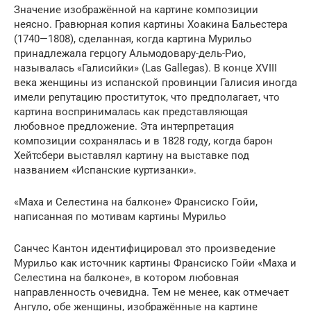
Значение изображённой на картине композиции
неясно. Гравюрная копия картины Хоакина Бальестера
(1740—1808), сделанная, когда картина Мурильо
принадлежала герцогу Альмодовару-дель-Рио,
называлась «Галисийки» (Las Gallegas). В конце XVIII
века женщины из испанской провинции Галисия иногда
имели репутацию проституток, что предполагает, что
картина воспринималась как представляющая
любовное предложение. Эта интерпретация
композиции сохранялась и в 1828 году, когда барон
Хейтсбери выставлял картину на выставке под
названием «Испанские куртизанки».
«Маха и Селестина на балконе» Франсиско Гойи,
написанная по мотивам картины Мурильо
Санчес Кантон идентифицировал это произведение
Мурильо как источник картины Франсиско Гойи «Маха и
Селестина на балконе», в котором любовная
направленность очевидна. Тем не менее, как отмечает
Ангуло, обе женщины, изображённые на картине