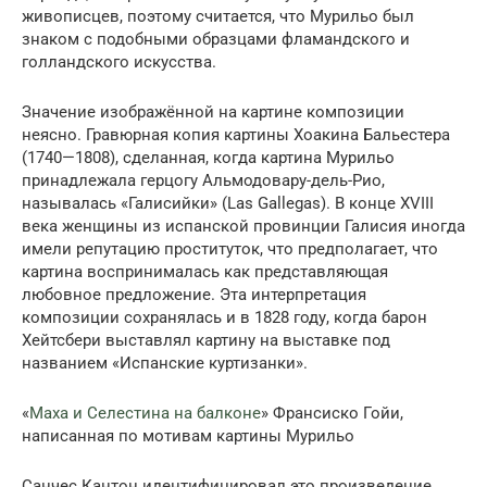
живописцев, поэтому считается, что Мурильо был
знаком с подобными образцами фламандского и
голландского искусства.
Значение изображённой на картине композиции
неясно. Гравюрная копия картины Хоакина Бальестера
(1740—1808), сделанная, когда картина Мурильо
принадлежала герцогу Альмодовару-дель-Рио,
называлась «Галисийки» (Las Gallegas). В конце XVIII
века женщины из испанской провинции Галисия иногда
имели репутацию проституток, что предполагает, что
картина воспринималась как представляющая
любовное предложение. Эта интерпретация
композиции сохранялась и в 1828 году, когда барон
Хейтсбери выставлял картину на выставке под
названием «Испанские куртизанки».
«
Маха и Селестина на балконе
» Франсиско Гойи,
написанная по мотивам картины Мурильо
Санчес Кантон идентифицировал это произведение