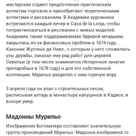
мастерские отдают предпочтение практическим
аспектам торговли и пренебрегают теоретическими
аспектами и рисованием. В Академии художники
встречаются каждый вечер в Casa de la Lonja, чтобы
попрактиковаться в рисовании с живых моделей.
Академия, также поддерживаемая Эррерой младшим,
закрылась из-за финансовых проблем в 1674 году .
Каноник Жустино де Неве , с которым у него сложились
узы дружбы, заказал ему ряд работ для церквей
Севильи (в том числе знаменитое
Непорочное зачатие
преподобных
в 1678 году) и для его собственной
коллекции. Мурильо разделял с ним горячую веру.
3 апреля года он упал с строительных лесов,
расписывая алтарь в монастыре капуцинов в Кадисе, и
вскоре умер.
Мадонны Мурильо
Изображение Богоматери составляют значительную
группу произведений Мурильо. Мадонна изображена то