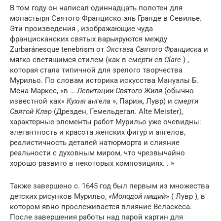
В том году он написал одиннадцать полотен для
монастыря Святого Франциско эль Гранде в Севилье.
Эти произведения , изображающие чуда
францисканских святых варьируются между
Zurbaránesque tenebrism от
Экстаза Святого Франциска
и
мягко светящимся стилем (как в
смерти св Clare
) ,
которая стала типичной для зрелого творчества
Мурильо. По словам историка искусства Мануэлы Б.
Мена Маркес, «в …
Левитации Святого Жиля
(обычно
известной как«
Кухня ангела
», Париж, Лувр) и
смерти
Святой Клэр
(Дрезден, Гемельдегал. Alte Meister),
характерные элементы работ Мурильо уже очевидны:
элегантность и красота женских фигур и ангелов,
реалистичность деталей натюрморта и слияние
реальности с духовным миром, что чрезвычайно
хорошо развито в некоторых композициях. . »
Также завершено c. 1645 год был первым из множества
детских рисунков Мурильо,
«Молодой нищий»
( Лувр ), в
котором явно прослеживается влияние Веласкеса.
После завершения работы над парой картин для