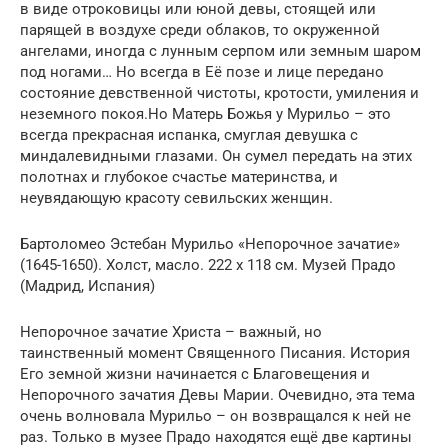
в виде отроковицы или юной девы, стоящей или
парящей в воздухе среди облаков, то окруженной
ангелами, иногда с лунным серпом или земным шаром
под ногами… Но всегда в Её позе и лице передано
состояние девственной чистоты, кротости, умиления и
неземного покоя.Но Матерь Божья у Мурильо – это
всегда прекрасная испанка, смуглая девушка с
миндалевидными глазами. Он сумел передать на этих
полотнах и глубокое счастье материнства, и
неувядающую красоту севильских женщин.
Бартоломео Эстебан Мурильо «Непорочное зачатие»
(1645-1650). Холст, масло. 222 x 118 cм. Музей Прадо
(Мадрид, Испания)
Непорочное зачатие Христа – важный, но
таинственный момент Священного Писания. История
Его земной жизни начинается с Благовещения и
Непорочного зачатия Девы Марии. Очевидно, эта тема
очень волновала Мурильо – он возвращался к ней не
раз. Только в музее Прадо находятся ещё две картины