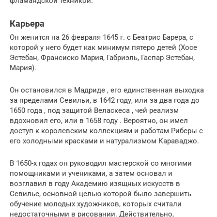
фламандской техникой.
Карьера
Он женится на 26 февраля 1645 г. с Беатрис Барера, с
которой у него будет как минимум пятеро детей (Хосе
Эстебан, Франсиско Мария, Габриэль, Гаспар Эстебан,
Мария).
Он остановился в Мадриде , его единственная выходка
за пределами Севильи, в 1642 году, или за два года до
1650 года , под защитой Веласкеса , чей реализм
вдохновил его, или в 1658 году . Вероятно, он имел
доступ к королевским коллекциям и работам Риберы с
его холодными красками и натурализмом Караваджо.
В 1650-х годах он руководил мастерской со многими
помощниками и учениками, а затем основал и
возглавил в году Академию изящных искусств в
Севилье, основной целью которой было завершить
обучение молодых художников, которых считали
недостаточными в рисовании. Действительно,