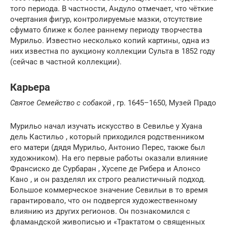
того периода. В частности, Андуло отмечает, что чёткие
очертания фигур, контролируемые мазки, отсутствие
сфумато ближе к более раннему периоду творчества
Мурильо. Известно несколько копий картины, одна из
них известна по аукциону коллекции Сульта в 1852 году
(сейчас в частной коллекции).
Карьера
Святое Семейство с собакой
, гр. 1645–1650, Музей Прадо
Мурильо начал изучать искусство в Севилье у Хуана
дель Кастильо , который приходился родственником
его матери (дядя Мурильо, Антонио Перес, также был
художником). На его первые работы оказали влияние
Франсиско де Сурбаран , Хусепе де Рибера и Алонсо
Кано , и он разделял их строго реалистичный подход.
Большое коммерческое значение Севильи в то время
гарантировало, что он подвергся художественному
влиянию из других регионов. Он познакомился с
фламандской живописью и «Трактатом о священных