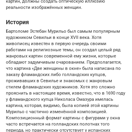
картин, должны создать оптическую иллюзию
реальности изображённых женщин.
История
Бартоломе Эстебан Мурильо был самым популярным
художником Севильи в конце XVII века. Хотя
живописец известен в первую очередь своими
работами на религиозные темы, он создал целый ряд
жанровых картин современной ему жизни, которые
обладают задумчивым очарованием. Предполагается,
что картина «Две женщины в окне» была написана по
заказу фламандских либо голландских купцов,
проживавших в Севилье и знакомых с жанровым
стилем фламандских художников. Хотя это сложно
прояснить в настоящее время, известно, что в 1690 году
у фламандского купца Николаса Омазура имелась
картина, которая, видимо, была копией этой картины
Мурильо с частично изменённой композицией.
Композиционный формат картины с фигурами у окна
часто встречается на голландских полотнах того
периода, но практически отсутствует у испанских