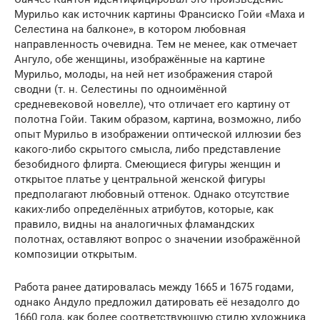
Мурильо как источник картины Франсиско Гойи «Маха и
Селестина на балконе», в котором любовная
направленность очевидна. Тем не менее, как отмечает
Ангуло, обе женщины, изображённые на картине
Мурильо, молоды, на ней нет изображения старой
сводни (т. н. Селестины по одноимённой
средневековой новелле), что отличает его картину от
полотна Гойи. Таким образом, картина, возможно, либо
опыт Мурильо в изображении оптической иллюзии без
какого-либо скрытого смысла, либо представление
безобидного флирта. Смеющиеся фигуры женщин и
открытое платье у центральной женской фигуры
предполагают любовный оттенок. Однако отсутствие
каких-либо определённых атрибутов, которые, как
правило, видны на аналогичных фламандских
полотнах, оставляют вопрос о значении изображённой
композиции открытым.
Работа ранее датировалась между 1665 и 1675 годами,
однако Андуло предложил датировать её незадолго до
1660 года, как более соответствующую стилю художника