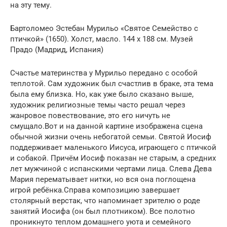
на эту тему.
Бартоломео Эстебан Мурильо «Святое Cемейство с
птичкой» (1650). Холст, масло. 144 x 188 cм. Музей
Прадо (Мадрид, Испания)
Счастье материнства у Мурильо передано с особой
теплотой. Сам художник был счастлив в браке, эта тема
была ему близка. Но, как уже было сказано выше,
художник религиозные темы часто решал через
жанровое повествование, это его ничуть не
смущало.Вот и на данной картине изображена сцена
обычной жизни очень небогатой семьи. Святой Иосиф
поддерживает маленького Иисуса, играющего с птичкой
и собакой. Причём Иосиф показан не старым, а средних
лет мужчиной с испанскими чертами лица. Слева Дева
Мария перематывает нитки, но вся она поглощена
игрой ребёнка.Справа композицию завершает
столярный верстак, что напоминает зрителю о роде
занятий Иосифа (он был плотником). Все полотно
проникнуто теплом домашнего уюта и семейного