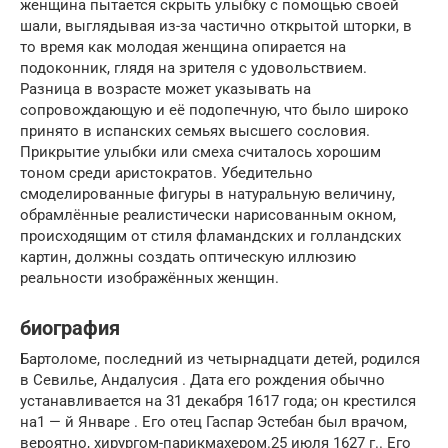
женщина пытается скрыть улыбку с помощью своей
шали, выглядывая из-за частично открытой шторки, в
то время как молодая женщина опирается на
подоконник, глядя на зрителя с удовольствием.
Разница в возрасте может указывать на
сопровождающую и её подопечную, что было широко
принято в испанских семьях высшего сословия.
Прикрытие улыбки или смеха считалось хорошим
тоном среди аристократов. Убедительно
смоделированные фигуры в натуральную величину,
обрамлённые реалистически нарисованным окном,
происходящим от стиля фламандских и голландских
картин, должны создать оптическую иллюзию
реальности изображённых женщин.
биография
Бартоломе, последний из четырнадцати детей, родился
в Севилье, Андалусия . Дата его рождения обычно
устанавливается на 31 декабря 1617 года; он крестился
на1 — й Январе . Его отец Гаспар Эстебан был врачом,
вероятно, хирургом-парикмахером.25 июля 1627 г.. Его