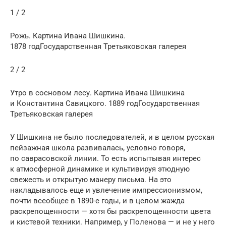
1 / 2
Рожь. Картина Ивана Шишкина.
1878 годГосударственная Третьяковская галерея
2 / 2
Утро в сосновом лесу. Картина Ивана Шишкина
и Константина Савицкого. 1889 годГосударственная
Третьяковская галерея
У Шишкина не было последователей, и в целом русская
пейзажная школа разви­валась, условно говоря,
по саврасовской линии. То есть испытывая инте­рес
к атмосферной динамике и культивируя этюдную
свежесть и откры­тую манеру письма. На это
накладывалось еще и увлечение импрессионизмом,
почти всеобщее в 1890-е годы, и в целом жажда
раскрепощенности — хотя бы раскрепощенности цвета
и кистевой техники. Например, у Поленова — и не у не­го