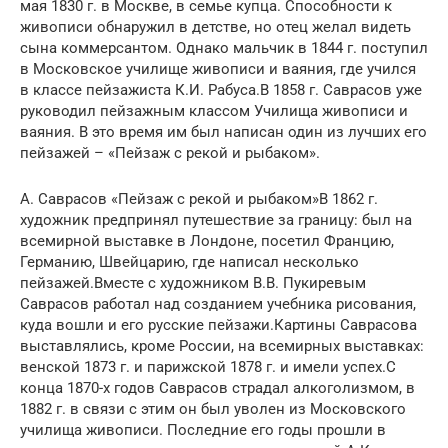
мая 1830 г. в Москве, в семье купца. Способности к
живописи обнаружил в детстве, но отец желал видеть
сына коммерсантом. Однако мальчик в 1844 г. поступил
в Московское училище живописи и ваяния, где учился
в классе пейзажиста К.И. Рабуса.В 1858 г. Саврасов уже
руководил пейзажным классом Училища живописи и
ваяния. В это время им был написан один из лучших его
пейзажей – «Пейзаж с рекой и рыбаком».
А. Саврасов «Пейзаж с рекой и рыбаком»В 1862 г.
художник предпринял путешествие за границу: был на
всемирной выставке в Лондоне, посетил Францию,
Германию, Швейцарию, где написал несколько
пейзажей.Вместе с художником В.В. Пукиревым
Саврасов работал над созданием учебника рисования,
куда вошли и его русские пейзажи.Картины Саврасова
выставлялись, кроме России, на всемирных выставках:
венской 1873 г. и парижской 1878 г. и имели успех.С
конца 1870-х годов Саврасов страдал алкоголизмом, в
1882 г. в связи с этим он был уволен из Московского
училища живописи. Последние его годы прошли в