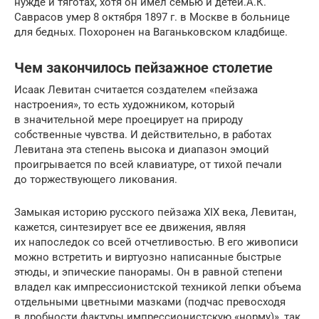
нужде и тяготах, хотя он имел семью и детей.А.К.
Саврасов умер 8 октября 1897 г. в Москве в больнице
для бедных. Похоронен на Ваганьковском кладбище.
Чем закончилось пейзажное столетие
Исаак Левитан считается создателем «пейзажа
настроения», то есть худож­ником, который
в значительной мере проецирует на природу
собственные чувства. И действи­тельно, в работах
Левитана эта степень высока и диапазон эмоций
проигрывается по всей клавиатуре, от тихой печали
до торжествую­щего ликования.
Замыкая историю русского пейзажа XIX века, Левитан,
кажется, синтезирует все ее движения, являя
их напоследок со всей отчетливостью. В его живописи
можно встретить и виртуозно написанные быстрые
этюды, и эпические пано­рамы. Он в равной степени
владел как импрессиони­ст­ской техникой лепки объема
отдельными цветными мазками (подчас пре­восходя
в дробности фак­ту­ры импрессионист­скую «норму)», так