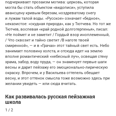
подчеркивает прозаизм мотива: церковь, которая
могла бы стать объектом «видописи», уступила
авансцену кривым березам, ноздрева­тому снегу
и лужам талой воды. «Русское» означает «бедное»,
неказистое: «скудная природа», как у Тютчева. Но тот же
Тютчев, воспевая «край родной долготер­пенья», писал:
«Не поймет и не заметит / Гордый взор иноплеменный,
/ Что сквозит и тайно светит /В наготе твоей
смиренной», — и в «Грачах» этот тайный свет есть. Небо
занимает половину холста, и отсюда идет на землю
вполне романтический «небесный луч», освещая стену
храма, забор, воду пруда, — он знаменует первые шаги
весны и дарит пейзажу его эмоционально-лирическую
окраску. Впрочем, и у Васильева оттепель обещает
весну, и этот оттенок смысла тоже возможно здесь при
желании увидеть — или сюда вчитать.
Как развивалась русская пейзажная
школа
1 / 2