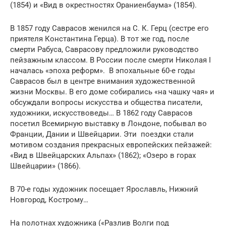
(1854) и «Вид в окрестностях Ораниенбаума» (1854).
В 1857 году Саврасов женился на С. К. Герц (сестре его
приятеля Константина Герца). В тот же год, после
смерти Рабуса, Саврасову предложили руководство
пейзажным классом. В России после смерти Николая I
началась «эпоха реформ». В эпохальные 60-е годы
Саврасов был в центре внимания художественной
жизни Москвы. В его доме собирались «на чашку чая» и
обсуждали вопросы искусства и общества писатели,
художники, искусствоведы… В 1862 году Саврасов
посетил Всемирную выставку в Лондоне, побывал во
Франции, Дании и Швейцарии. Эти поездки стали
мотивом создания прекрасных европейских пейзажей:
«Вид в Швейцарских Альпах» (1862); «Озеро в горах
Швейцарии» (1866).
В 70-е годы художник посещает Ярославль, Нижний
Новгород, Кострому…
На полотнах художника («Разлив Волги под