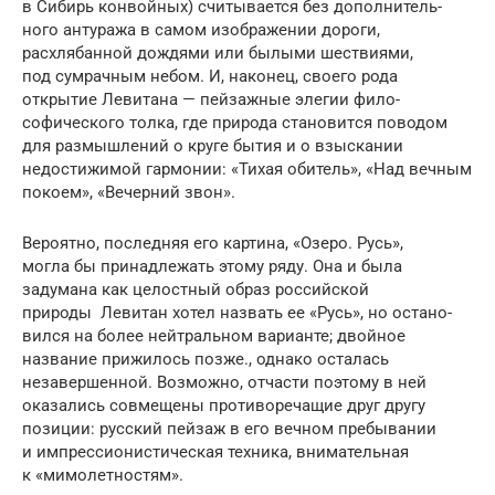
в Сибирь конвойных) считывается без допол­нитель­
ного антуража в самом изображении дороги,
расхлябанной дождями или бы­лыми шествиями,
под сумрач­ным небом. И, наконец, своего рода
открытие Левитана — пейзажные элегии фило­
софического толка, где природа становит­ся поводом
для размыш­лений о круге бытия и о взыскании
недостижимой гармонии: «Тихая обитель», «Над вечным
покоем», «Вечерний звон».
Вероятно, последняя его картина, «Озеро. Русь»,
могла бы принадлежать этому ряду. Она и была
задумана как целостный образ российской
природы Левитан хотел назвать ее «Русь», но остано­
вился на более нейтральном варианте; двой­ное
название прижилось позже., однако осталась
незавершенной. Возможно, отчасти поэтому в ней
оказались совме­щены противоречащие друг другу
позиции: русский пейзаж в его вечном пре­бы­­вании
и импрессионис­тическая техник​а, внимательная
к «мимолетно­стям».