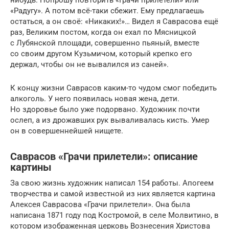
«Радугу». А потом всё-таки сбежит. Ему предлагаешь
остаться, а он своё: «Никаких!»… Видел я Саврасова ещё
раз, Великим постом, когда он ехал по Мясницкой
с Лубянской площади, совершенно пьяный, вместе
со своим другом Кузьмичом, который крепко его
держал, чтобы он не вывалился из саней».
К концу жизни Саврасов каким-то чудом смог победить
алкоголь. У него появилась новая жена, дети.
Но здоровье было уже подорвано. Художник почти
ослеп, а из дрожавших рук вываливалась кисть. Умер
он в совершеннейшей нищете.
Саврасов «Грачи прилетели»: описание
картины
За свою жизнь художник написал 154 работы. Апогеем
творчества и самой известной из них является картина
Алексея Саврасова «Грачи прилетели». Она была
написана 1871 году под Костромой, в селе Молвитино, в
котором изображенная церковь Вознесения Христова