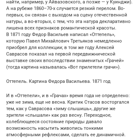
найти, например, у Айвазов­ского, а позже — у Куинджи).
А на рубеже 1860–70-х случается резкий пе­ре­лом. Во-
первых, он связан с выходом на сцену отечественной
натуры, а во-вторых, с тем, что эта натура декларативно
лишена всех признаков роман­ти­че­ской красоты.
В 1871 году Федор Васильев написал «Оттепель»,
которую Павел Михайлович Третьяков немедленно
приобрел для коллекции; в том же году Алексей
Саврасов показал на первой передвижнической
выставке своих впослед­ствии знаменитых «Грачей»
(тогда картина называлась «Вот приле­тели грачи»).
Оттепель. Картина Федора Васильева. 1871 год
И в «Оттепели», и в «Грачах» время года не определено:
уже не зима, еще не весна. Критик Стасов восторгался
тем, как у Саврасова «зиму слышишь», другие же
зрители «слышали» как раз весну. Переходное,
колеблющееся состояние природы давало
возможность насытить живопись тонкими
атмосферными рефлексами, сделать ее динамичной.