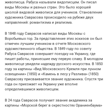
живописца. Рабуса называли видописцем. Он писал
виды Москвы и разных стран. Это было хорошей
школой видовой живописи для учеников. Становление
художника Саврасова происходило на рубеже двух
направлений: романтизма и реализма.
В 1848 году Саврасов написал виды Москвы с
Воробьевых гор. За представление этих эскизов он был
отмечен лучшим учеником в отчете Московского
художественного общества. В 1849 году по совету
Рабуса Саврасов совершает поездку на Украину, где
пишет работы, принесшие ему первую славу. В молодом
живописце увидели надежду русского искусства. В 1850
году за картины «Вид Московского Кремля при лунном
освещении» (1850) и «Камень в лесу у Разлива» (1850)
Саврасову присваивается звание художника. Спустя три
года он приезжает на Украину уже вполне
определившимся живописцем.
В 24 года Саврасов получает звание академика за
картины «Морской берег в окрестностях Ораниенбаума»