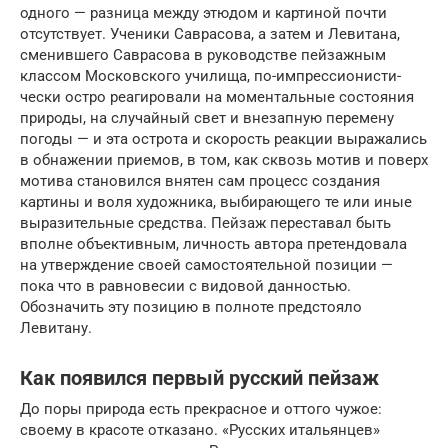
одного — разница между этюдом и картиной почти
отсутствует. Ученики Саврасова, а затем и Левитана,
сменившего Саврасова в руководстве пейзажным
классом Московского училища, по-импрес­сионисти­
чески остро реагировали на моментальные состояния
природы, на случайный свет и вне­зап­ную перемену
погоды — и эта острота и скорость реакции выражались
в обнажении приемов, в том, как сквозь мотив и поверх
мотива становился внятен сам процесс создания
картины и воля художника, выбирающего те или иные
выразительные средства. Пейзаж переставал быть
вполне объек­тив­ным, личность автора претендовала
на утверждение своей самостоятель­ной пози­ции —
пока что в равновесии с видовой данностью.
Обозначить эту пози­цию в полноте предстояло
Левитану.
Как появился первый русский пейзаж
До поры природа есть прекрасное и оттого чужое:
своему в красоте отказано. «Русских итальянцев»