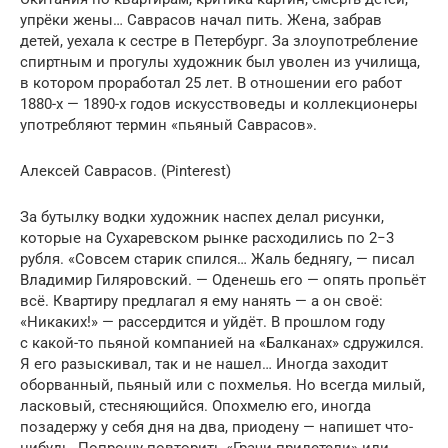
упрёки жены… Саврасов начал пить. Жена, забрав
детей, уехала к сестре в Петербург. За злоупотребление
спиртным и прогулы художник был уволен из училища,
в котором проработал 25 лет. В отношении его работ
1880-х — 1890-х годов искусствоведы и коллекционеры
употребляют термин «пьяный Саврасов».
Алексей Саврасов. (Pinterest)
За бутылку водки художник наспех делал рисунки,
которые на Сухаревском рынке расходились по 2−3
рубля. «Совсем старик спился… Жаль беднягу, — писал
Владимир Гиляровский. — Оденешь его — опять пропьёт
всё. Квартиру предлагал я ему нанять — а он своё:
«Никаких!» — рассердится и уйдёт. В прошлом году
с какой-то пьяной компанией на «Балканах» сдружился.
Я его разыскивал, так и не нашел… Иногда заходит
оборванный, пьяный или с похмелья. Но всегда милый,
ласковый, стесняющийся. Опохмелю его, иногда
позадержу у себя дня на два, приодену — напишет что-
нибудь. Попрошу повторить «Грачи прилетели» или