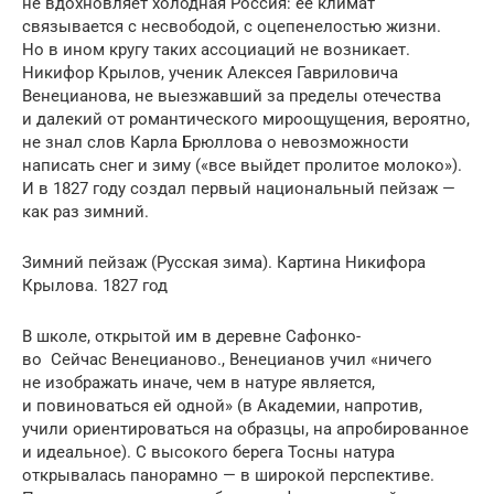
не вдохновляет холодная Россия: ее климат
связывается с несвободой, с оцепенелостью жизни.
Но в ином кругу таких ассоциаций не возникает.
Никифор Крылов, ученик Алексея Гавриловича
Венецианова, не выезжавший за пределы отечества
и далекий от романти­ческого мироощу­щения, вероятно,
не знал слов Карла Брюллова о невозмож­ности
написать снег и зиму («все выйдет пролитое молоко»).
И в 1827 году создал первый нацио­наль­­ный пейзаж —
как раз зимний.
Зимний пейзаж (Русская зима). Картина Никифора
Крылова. 1827 год
В школе, открытой им в деревне Сафонко­
во
Сейчас Венецианово.
, Венецианов учил «ничего
не изобра­жать иначе, чем в натуре является,
и повиноваться ей одной» (в Академии, напротив,
учили ориентироваться на образцы, на апробированное
и идеальное). С высокого берега Тосны натура
открывалась панорамно — в широ­кой перспективе.