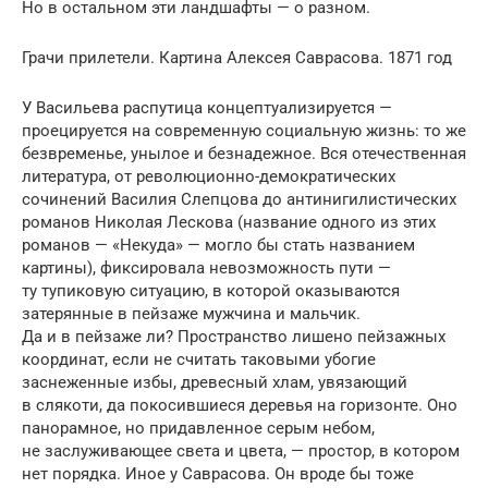
Но в остальном эти ландшафты — о разном.
Грачи прилетели. Картина Алексея Саврасова. 1871 год
У Васильева распутица концептуали­зируется —
проецируется на совре­менную социальную жизнь: то же
безвременье, унылое и безнадежное. Вся отечествен­ная
литература, от революционно-демократических
сочинений Василия Слеп­цова до антинигилистических
романов Николая Лескова (название одного из этих
романов — «Некуда» — могло бы стать названием
картины), фиксиро­вала невозможность пути —
ту тупиковую ситуацию, в которой оказываются
затерянные в пейзаже мужчина и мальчик.
Да и в пейза­же ли? Пространство лишено пейзажных
координат, если не считать таковыми убогие
заснеженные избы, древесный хлам, увязающий
в слякоти, да покоси­вшиеся деревья на го­ри­­зонте. Оно
панорамное, но придавленное серым небом,
не заслужи­ваю­щее света и цвета, — простор, в котором
нет порядка. Иное у Саврасова. Он вроде бы тоже