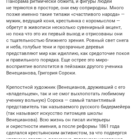
Панорама ритмически обжита, и фигуры людей
не теряются в просторе, они ему соприродны. Много
позже именно такие типажи «счастливого народа» —
мужик, ведущий коня, крестьянка с коро­мыс­лом —
обретут в живописи несколько сувенирный акцент,
но пока что это их первый выход и отрисованы они
с тщательностью ближнего зрения. Ровный свет снега
и неба, голубые тени и прозрачные деревья
представляют мир как идиллию, как средоточие покоя
и правильного порядка. Еще острее это миро­
восприятие воплотится в пейзажах другого ученика
Венецианова, Григория Сороки.
Крепостной художник (Венецианов, друживший с его
«владельцем», так и не смог выхлопотать любимому
ученику вольную) Сорока — самый талант­ливый
представитель так называемого русского бидермейера
(так называют искусство питомцев школы
Венецианова). Всю жизнь он писал интерьеры
и окрестности имения, а после реформы 1861 года
сделался крестьянским активистом, за что подвергся