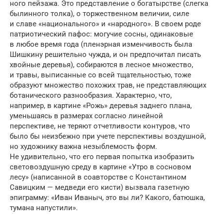
ного пейзажа. Это представление о богатырстве (слегка
былин­ного толка), о торжественном величии, силе
и славе «национального» и «народного». В своем роде
патриоти­ческий пафос: могучие сосны, одинако­вые
в любое время года (пленэрная изменчивость была
Шишкину решительно чужда, и он предпочитал писать
хвойные деревья), собираются в лесное множество,
и травы, выписанные со всей тщательностью, тоже
образуют множество похожих трав, не представ­ляю­щих
ботанического разнообразия. Характерно, что,
например, в картине «Рожь» деревья заднего плана,
умень­шаясь в разме­рах согласно линейной
перспективе, не теряют отчетливости контуров, что
было бы неизбежно при учете перспективы воздушной,
но художнику важна незыблемость форм.
Не удивительно, что его первая попытка изобразить
световоздушную среду в картине «Утро в сосновом
лесу» (написанной в соав­торстве с Константином
Савицким — медведи его кисти) вызвала газетную
эпиграмму: «Иван Иваныч, это вы ли? Какого, батюшка,
тумана напустили».