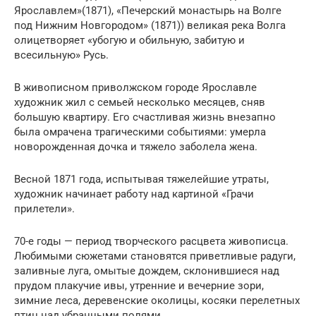
Ярославлем»(1871), «Печерский монастырь на Волге
под Нижним Новгородом» (1871)) великая река Волга
олицетворяет «убогую и обильную, забитую и
всесильную» Русь.
В живописном приволжском городе Ярославле
художник жил с семьей несколько месяцев, сняв
большую квартиру. Его счастливая жизнь внезапно
была омрачена трагическими событиями: умерла
новорожденная дочка и тяжело заболела жена.
Весной 1871 года, испытывая тяжелейшие утраты,
художник начинает работу над картиной «Грачи
прилетели».
70-е годы — период творческого расцвета живописца.
Любимыми сюжетами становятся приветливые радуги,
заливные луга, омытые дождем, склонившиеся над
прудом плакучие ивы, утренние и вечерние зори,
зимние леса, деревенские околицы, косяки перелетных
птиц над убранными полями…