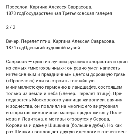
Проселок. Картина Алексея Саврасова.
1873 годГосударственная Третьяковская галерея
2 / 2
Вечер. Перелет птиц. Картина Алексея Саврасова.
1874 годОдеський художній музей
Саврасов — один из лучших русских колористов и один
из самых «многоязыч­ных»: он равно умел написать
интенсивным и праздничным цветом дорожную грязь
(«Проселок») или выстроить тончайшую
минималистскую гармонию в ланд­шафте, состоящем
только из земли и неба («Вечер. Перелет птиц»). Пре­
пода­ватель Московского училища живописи, ваяния
и зодчества, он повлиял на многих; его виртуозная
и открытая живописная манера продол­жится у По­ле­
нова и Левитана, а мотивы отзовутся у Серова,
Коровина и даже у Шишкина (большие дубы). Но как
раз Шишкин воплощает другую идеоло­гию отече­ст­вен­