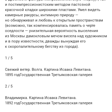
и постимпрес­сио­нист­ским методом пастозной
красочной кладки широкими пластами. Умел видеть
камерные ракурсы, интимную природу —
но обнаруживал и любовь к открытым про­странствам
(возможно, так компенсировалась память о черте
оседлости — унизительная вероятность выселения
из Москвы дамокло­вым мечом висела над художником
и в пору известности, дважды вынуждая его
к скоропали­тельному бегству из города).
1 / 5
Свежий ветер. Волга. Картина Исаака Левитана.
1895 годГосударственная Третьяковская галерея
2 / 5
Владимирка. Картина Исаака Левитана.
1892 годГосударственная Третьяковская галерея