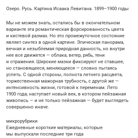
Озеро. Русь. Картина Исаака Левитана. 1899–1900 годы
Мы не можем знать, остались бы в окончательном
варианте эта романтиче­ская форсированность цвета
и кистевой размах. Но это промежуточное состоя­ние
являет синтез в одной картине. Эпическая панорама,
вечная и незыблемая природная данность, но внутри
нее все движется — облака, ветер, рябь, тени
и отражения. Широкие мазки фиксируют не ставшее,
но становящееся, меняю­щееся — словно пытаясь
успеть. С одной стороны, полнота летнего расцвета,
торжественная мажорная трубность, с другой же —
интенсивность жизни, готовой к переменам. Лето
1900 года; наступает новый век, в котором пейзаж­ная
живопись — и не только пейзажная — будет выглядеть
совершенно иначе.
микрорубрики
Ежедневные короткие материалы, которые
мы выпускали последние три года