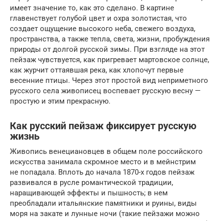
имеет значение то, как это сделано. В картине
главенствует голубой цвет и охра золотистая, что
создает ощущение высокого неба, свежего воздуха,
пространства, а также тепла, света, жизни, пробуждения
природы от долгой русской зимы. При взгляде на этот
пейзаж чувствуется, как пригревает мартовское солнце,
как журчит оттаявшая река, как хлопочут первые
весенние птицы. Через этот простой вид неприметного
русского села живописец воспевает русскую весну —
простую и этим прекрасную.
Как русский пейзаж фиксирует русскую
жизнь
Живопись венециановцев в общем поле российского
искусства занимала скром­ное место и в мейнстрим
не попадала. Вплоть до начала 1870-х годов пейзаж
развивался в русле романтической традиции,
наращивающей эффекты и пышность; в нем
преобладали итальянские памятники и руины, виды
моря на закате и лунные ночи (такие пейзажи можно