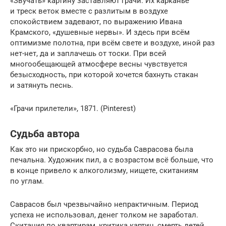
«Звучать» картину заставляют грачи. Их карканье
и треск веток вместе с разлитым в воздухе
спокойствием задевают, по выражению Ивана
Крамского, «душевные нервы». И здесь при всём
оптимизме полотна, при всём свете и воздухе, иной раз
нет-нет, да и заплачешь от тоски. При всей
многообещающей атмосфере весны чувствуется
безысходность, при которой хочется бахнуть стакан
и затянуть песнь.
«Грачи прилетели», 1871. (Pinterest)
Судьба автора
Как это ни прискорбно, но судьба Саврасова была
печальна. Художник пил, а с возрастом всё больше, что
в конце привело к алкоголизму, нищете, скитаниям
по углам.
Саврасов был чрезвычайно непрактичным. Период
успеха не использовал, денег толком не заработал.
Скитания по квартирам, критика картин, смерть детей,