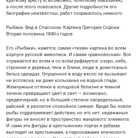
краткому аресту и, возможно, телесному наказа­нию,
а после этого повесился. Другие подробности его
биографии неизвестны, работ сохранилось немного.
Рыбаки. Вид в Спасском. Картина Григория Сороки.
Вторая половина 1840-х годов
Его «Рыбаки», кажется, самая «тихая» картина во всем
корпусе русской живо­писи. И самая «равновесная». Все
отражается во всем и со всем рифмуется: озеро, небо,
строения и деревья, тени и блики, люди в домотканых
белых одеж­дах. Опущенное в воду весло не вызывает
ни всплеска, ни даже колыханья на водной глади.
Жемчужные оттенки в холщовой белизне и темной
зелени превращают цвет в свет — возможно,
предвечерний, но в большей степени запредельный,
райский: в разлитое спокойное сияние. Вроде бы ловля
рыбы подразумевает действие, но его нет: недвижные
фигуры не вносят в простран­ство жанрового элемента.
И сами эти фигуры в крестьянских портах и рубахах
выглядят не крестьянами, а персонажами эпического