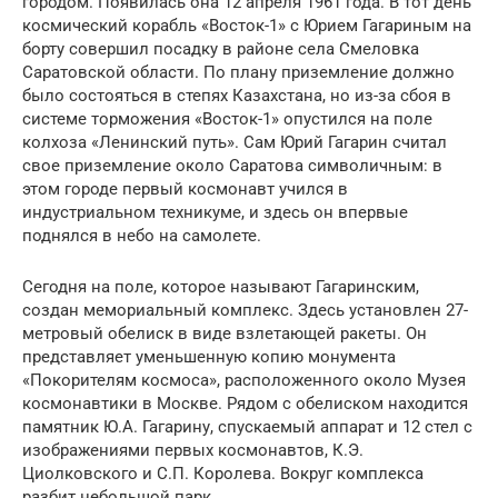
городом. Появилась она 12 апреля 1961 года. В тот день
космический корабль «Восток-1» с Юрием Гагариным на
борту совершил посадку в районе села Смеловка
Саратовской области. По плану приземление должно
было состояться в степях Казахстана, но из-за сбоя в
системе торможения «Восток-1» опустился на поле
колхоза «Ленинский путь». Сам Юрий Гагарин считал
свое приземление около Саратова символичным: в
этом городе первый космонавт учился в
индустриальном техникуме, и здесь он впервые
поднялся в небо на самолете.
Сегодня на поле, которое называют Гагаринским,
создан мемориальный комплекс. Здесь установлен 27-
метровый обелиск в виде взлетающей ракеты. Он
представляет уменьшенную копию монумента
«Покорителям космоса», расположенного около Музея
космонавтики в Москве. Рядом с обелиском находится
памятник Ю.А. Гагарину, спускаемый аппарат и 12 стел с
изображениями первых космонавтов, К.Э.
Циолковского и С.П. Королева. Вокруг комплекса
разбит небольшой парк.