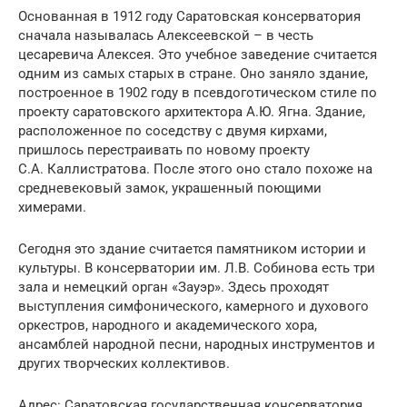
Основанная в 1912 году Саратовская консерватория
сначала называлась Алексеевской – в честь
цесаревича Алексея. Это учебное заведение считается
одним из самых старых в стране. Оно заняло здание,
построенное в 1902 году в псевдоготическом стиле по
проекту саратовского архитектора А.Ю. Ягна. Здание,
расположенное по соседству с двумя кирхами,
пришлось перестраивать по новому проекту
С.А. Каллистратова. После этого оно стало похоже на
средневековый замок, украшенный поющими
химерами.
Сегодня это здание считается памятником истории и
культуры. В консерватории им. Л.В. Собинова есть три
зала и немецкий орган «Зауэр». Здесь проходят
выступления симфонического, камерного и духового
оркестров, народного и академического хора,
ансамблей народной песни, народных инструментов и
других творческих коллективов.
Адрес: Саратовская государственная консерватория