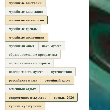
музейные выставки
музейные коллекции
музейные технологии
музейные тренды
музейные экспозиции
музейный опыт
ночь музеев
образовательные программы
образовательный туризм
посещаемость музеев
путешествия
российские музеи
семейный досуг
семейный отдых
современное искусство
тренды 2026
туризм культурный