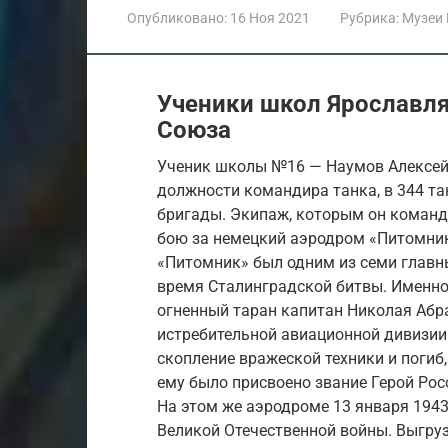
Опубликовано:
16 Ноя 2021
Рубрика:
Музеи
Ученики школ Ярославля
Союза
Ученик школы №16 — Наумов Алексей
должности командира танка, в 344 та
бригады. Экипаж, которым он командо
бою за немецкий аэродром «Питомник
«Питомник» был одним из семи главн
время Сталинградской битвы. Именно 
огненный таран капитан Николая Абр
истребительной авиационной дивизии.
скопление вражеской техники и погиб,
ему было присвоено звание Герой Рос
На этом же аэродроме 13 января 194
Великой Отечественной войны. Выгру