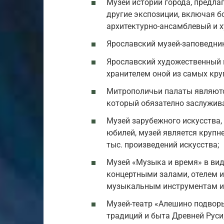
Музей истории города, предла
другие экспозиции, включая б
архитектурно-ансамблевый и 
Ярославский музей-заповедник
Ярославский художественный м
хранителем оной из самых кру
Митрополичьи палаты являютс
который обязателно заслужив
Музей зарубежного искусства,
юбилей, музей является крупн
тыс. произведений искусства;
Музей «Музыка и время» в ви
концертными залами, отелем 
музыкальным инструментам и
Музей-театр «Алешино подвор
традиций и быта Древней Руси