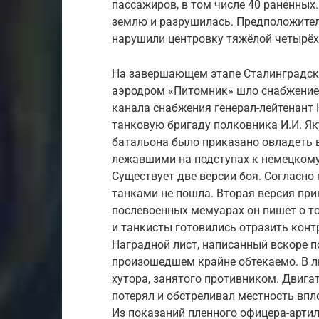
пассажиров, в том числе 40 раненных
землю и разрушилась. Предположитель
нарушили центровку тяжёлой четырё
На завершающем этапе Сталинградско
аэродром «Питомник» шло снабжение
канала снабжения генерал-лейтенант К
танковую бригаду полковника И.И. Як
батальона было приказано овладеть 
лежавшими на подступах к немецкому
Существует две версии боя. Согласно
танками не пошла. Вторая версия пр
послевоенных мемуарах он пишет о т
и танкисты готовились отразить конт
Наградной лист, написанный вскоре 
произошедшем крайне обтекаемо. В л
хутора, занятого противником. Двигат
потерял и обстреливал местность впл
Из показаний пленного офицера-артил