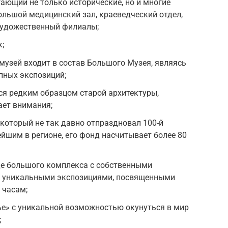
гающий не только исторические, но и многие
ольшой медицинский зал, краеведческий отдел,
художественный филиалы;
;
узей входит в состав Большого Музея, являясь
пных экспозиций;
я редким образцом старой архитектуры,
ает внимания;
 который не так давно отпраздновал 100-й
ейшим в регионе, его фонд насчитывает более 80
де большого комплекса с собственными
и уникальными экспозициями, посвященными
 часам;
ье» с уникальной возможностью окунуться в мир
;