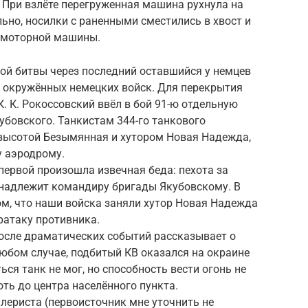
. При взлёте перегруженная машина рухнула на
но, носилки с раненными сместились в хвост и
хмоторной машины.
й битвы через последний оставшийся у немцев
 окружённых немецких войск. Для перекрытия
. К. Рокоссовский ввёл в бой 91-ю отдельную
убовского. Танкистам 344-го танкового
высотой Безымянная и хутором Новая Надежда,
 аэродрому.
 первой произошла извечная беда: пехота за
инадлежит командиру бригады Якубовскому. В
ом, что наши войска заняли хутор Новая Надежда
ратаку противника.
после драматических событий рассказывает о
юбом случае, подбитый КВ оказался на окраине
ься танк не мог, но способность вести огонь не
оть до центра населённого пункта.
лериста (первоисточник мне уточнить не