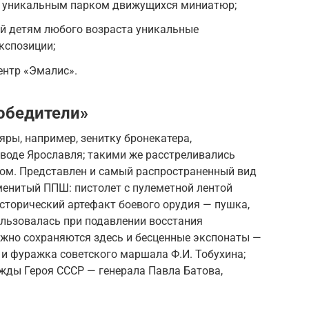
с уникальным парком движущихся миниатюр;
й детям любого возраста уникальные
кспозиции;
нтр «Эмалис».
обедители»
ры, например, зенитку бронекатера,
аводе Ярославля; такими же расстреливались
дом. Представлен и самый распространенный вид
менитый ППШ: пистолет с пулеметной лентой
сторический артефакт боевого орудия — пушка,
пользовалась при подавлении восстания
ежно сохраняются здесь и бесценные экспонаты —
 и фуражка советского маршала Ф.И. Тобухина;
жды Героя СССР — генерала Павла Батова,