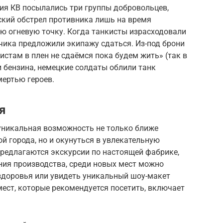
ния КВ посылались три группы добровольцев,
ский обстрел противника лишь на время
 огневую точку. Когда танкисты израсходовали
чика предложили экипажу сдаться. Из-под брони
истам в плен не сдаёмся пока будем жить» (так в
и бензина, немецкие солдаты облили танк
мертью героев.
я
уникальная возможность не только ближе
й города, но и окунуться в увлекательную
предлагаются экскурсии по настоящей фабрике,
ния производства, среди новых мест можно
здоровья или увидеть уникальный шоу-макет
ест, которые рекомендуется посетить, включает