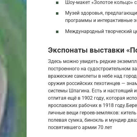
Шоу-макет «Золотое кольцо» 
Музей здоровья, предлагающи
программы и интерактивные э
Международный творческий це
Экспонаты выставки «П
Здесь можно увидеть редкие экземпля
построенного на судостроительном з
вражеские самолеты в небе над горо
оружия российских пехотинцев — зна
системы Шпагина. Есть и настоящий и
отлитая ещё в 1902 году, которая ис
ярославских рабочих в 1918 году.Бер
личные вещи героев-земляков: китель
полевая сумка, бинокль и мундир два
посвятившего армии 70 лет