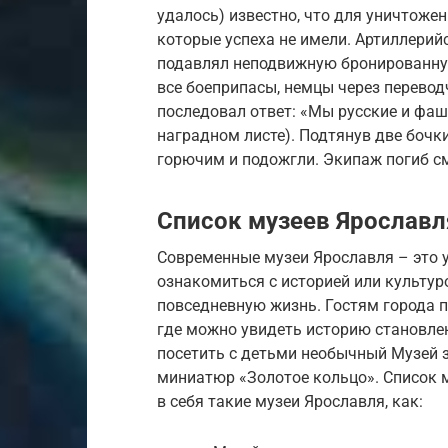
удалось) известно, что для уничтоже
которые успеха не имели. Артиллерий
подавлял неподвижную бронированную
все боеприпасы, немцы через перевод
последовал ответ: «Мы русские и фаш
наградном листе). Подтянув две бочк
горючим и подожгли. Экипаж погиб с
Список музеев Ярославл
Современные музеи Ярославля – это 
ознакомиться с историей или культуро
повседневную жизнь. Гостям города 
где можно увидеть историю становле
посетить с детьми необычный Музей 
миниатюр «Золотое кольцо». Список м
в себя такие музеи Ярославля, как: