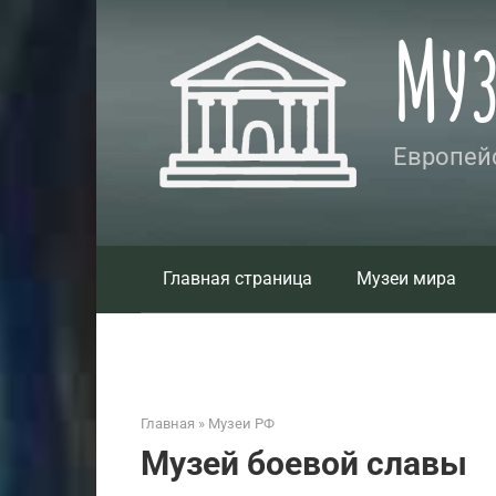
Перейти
Му
к
контенту
Европейс
Главная страница
Музеи мира
Главная
»
Музеи РФ
Музей боевой славы