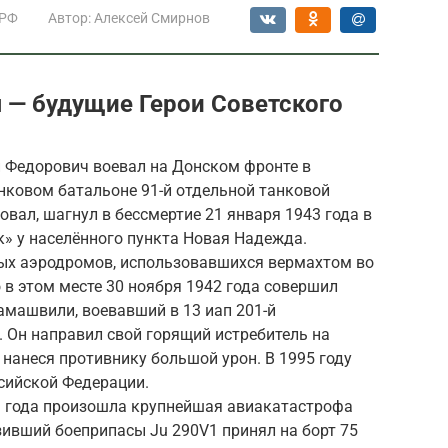
 РФ
Автор:
Алексей Смирнов
 — будущие Герои Советского
 Федорович воевал на Донском фронте в
нковом батальоне 91-й отдельной танковой
вал, шагнул в бессмертие 21 января 1943 года в
» у населённого пункта Новая Надежда.
ых аэродромов, использовавшихся вермахтом во
в этом месте 30 ноября 1942 года совершил
амашвили, воевавший в 13 иап 201-й
 Он направил свой горящий истребитель на
 нанеся противнику большой урон. В 1995 году
сийской Федерации.
3 года произошла крупнейшая авиакатастрофа
зивший боеприпасы Ju 290V1 принял на борт 75