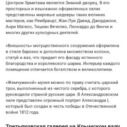
Центром Эрмитажа является Зимний дворец. В его
просторных и изысканно оформленных залах
представлены мировые шедевры таких великих
мастеров, как Рембрандт, Жак-Луи Давид, Джорджоне,
Анри Матисс, Тициан Вечелио, Леонардо до Винчи и
многих других культурных деятелей.
«Внешность» могущественного сооружения оформлена
в стиле барокко и дополнена множеством колонн,
статуй и ваз, что придает его фасаду истинного
благородства и королевского шарма. Интерьер каждого
помещения отличается богатством и великолепием.
«Жемчужиной» музея можно по праву считать царский
трон, выполненный из чистого серебра, с которого
руководили страной русские цари. В Александровском
зале представлен огромный портрет Александра I,
который был создан в честь победы в Отечественной
войне 1812 года.
Третьяковская галерея на Крымском валу,