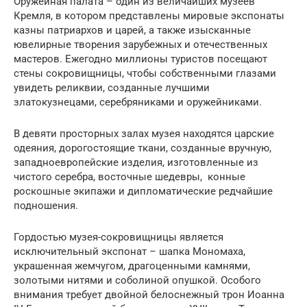
Оружейная палата – один из величайших музеев
Кремля, в котором представлены мировые экспонаты
казны патриархов и царей, а также изысканные
ювелирные творения зарубежных и отечественных
мастеров. Ежегодно миллионы туристов посещают
стены сокровищницы, чтобы собственными глазами
увидеть реликвии, созданные лучшими
златокузнецами, серебряниками и оружейниками.
В девяти просторных залах музея находятся царские
одеяния, дорогостоящие ткани, созданные вручную,
западноевропейские изделия, изготовленные из
чистого серебра, восточные шедевры, конные
роскошные экипажи и дипломатические редчайшие
подношения.
Гордостью музея-сокровищницы является
исключительный экспонат – шапка Мономаха,
украшенная жемчугом, драгоценными камнями,
золотыми нитями и соболиной опушкой. Особого
внимания требует двойной белоснежный трон Иоанна