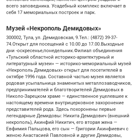
всего заповедника. Усадебный комплекс включает в
себя 17 мемориальных построек и парк.
Музей «Некрополь Демидовых»
300002, Тула, ул. Демидовская, 9.Тел.: (4872) 39-37-
74.Открыт для посещений с 10.00 до 17.00.Выходные
дни -оскресенье,понедельник.Филиал объединения
«Тульский областной историко-архитектурный и
литературный музеи» — историко-мемориальный музей
«Некрополь Демидовых» открыт для посетителей в
октябре 1996 года. Составной частью музея является
родовая усыпальница знаменитых металлозаводчиков,
предпринимателей и благотворителей Демидовых в
Николо-Зарецком храме — единственное уцелевшее к
настоящему времени внутрицерковное захоронение
представителей рода. Здесь похоронены первые
легендарные Демидовы: Никита Демидович (внешний
некрополь), Акинфий Никитич, его вторая жена —
Евфимия Пальцова, его сын — Григории Акинфиевич с
женою Анастасией Павловной и другие Демидовы,