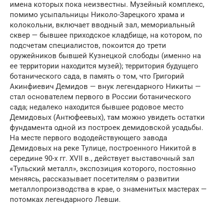
имена которых пока неизвестны. Музейный комплекс,
помимо усыпальницы Николо-Зарецкого храма и
колокольни, включает вводный зал, мемориальный
сквер — бывшее приходское кладбище, на котором, по
подсчетам специалистов, покоится до трети
оружейников бывшей Кузнецкой слободы (именно на
ее территории находится музей); территория будущего
ботанического сада, в память о том, что Григорий
Акинфиевич Демидов — внук легендарного Никиты —
стал основателем первого в России ботанического
сада; недалеко находится бывшее родовое место
Демидовых (Антюфеевых), там можно увидеть остатки
фундамента одной из построек демидовской усадьбы.
На месте первого вододействующего завода
Демидовых на реке Тулице, построенного Никитой в
середине 90-х гг. XVII в., действует выставочный зал
«Тульский металл», экспозиция которого, постоянно
меняясь, рассказывает посетителям о развитии
металлопроизводства в крае, о знаменитых мастерах —
потомках легендарного Левши.