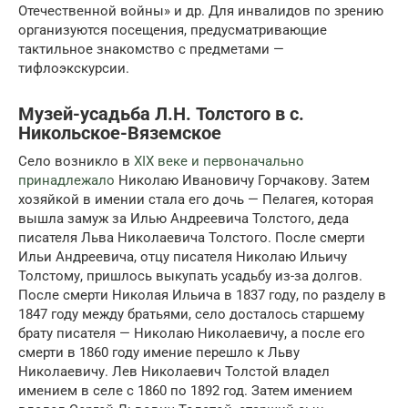
Отечественной войны» и др. Для инвалидов по зрению
организуются посещения, предусматривающие
тактильное знакомство с предметами —
тифлоэкскурсии.
Музей-усадьба Л.Н. Толстого в с.
Никольское-Вяземское
Село возникло в
XIX веке и первоначально
принадлежало
Николаю Ивановичу Горчакову. Затем
хозяйкой в имении стала его дочь — Пелагея, которая
вышла замуж за Илью Андреевича Толстого, деда
писателя Льва Николаевича Толстого. После смерти
Ильи Андреевича, отцу писателя Николаю Ильичу
Толстому, пришлось выкупать усадьбу из-за долгов.
После смерти Николая Ильича в 1837 году, по разделу в
1847 году между братьями, село досталось старшему
брату писателя — Николаю Николаевичу, а после его
смерти в 1860 году имение перешло к Льву
Николаевичу. Лев Николаевич Толстой владел
имением в селе с 1860 по 1892 год. Затем имением