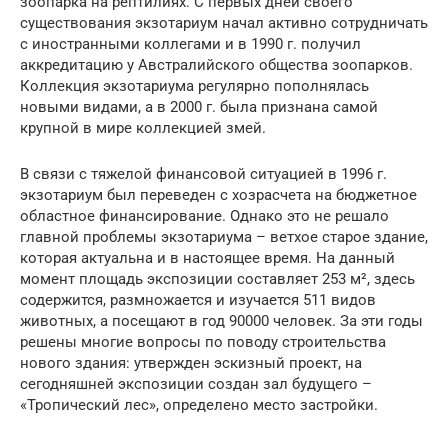
зоопарка на рептилиях. С первых дней своего
существования экзотариум начал активно сотрудничать
с иностранными коллегами и в 1990 г. получил
аккредитацию у Австралийского общества зоопарков.
Коллекция экзотариума регулярно пополнялась
новыми видами, а в 2000 г. была признана самой
крупной в мире коллекцией змей.
В связи с тяжелой финансовой ситуацией в 1996 г.
экзотариум был переведен с хозрасчета на бюджетное
областное финансирование. Однако это не решало
главной проблемы экзотариума – ветхое старое здание,
которая актуальна и в настоящее время. На данный
момент площадь экспозиции составляет 253 м², здесь
содержится, размножается и изучается 511 видов
животных, а посещают в год 90000 человек. За эти годы
решены многие вопросы по поводу строительства
нового здания: утвержден эскизный проект, на
сегодняшней экспозиции создан зал будущего –
«Тропический лес», определено место застройки.