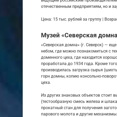
ведущим российским производителем ж
отечественным предприятиям, но и з
Цена: 15 тыс. рублей за группу | Возра
Музей «Северская домн
«Северская домна» (г. Северск) — ещ
небом, где можно познакомиться с те
доменного цеха, где находится хорош
проработала до 1934 года. Кроме того
производилась загрузка сырья (шихты
горн домны, копию консольно-поворот
цеха.
Из других знаковых объектов стоит в
(тестообразную смесь железа и шлака
прокатный стан для получения загото
парового молота и другие механизмы