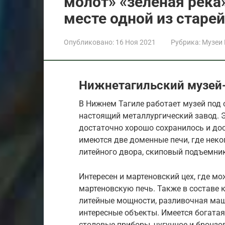
молот» «зеленая река»
месте одной из стар
Опубликовано:
16 Ноя 2021
Рубрика:
Музеи
Нижнетагильский музей
В Нижнем Тагиле работает музей под 
настоящий металлургический завод. 
достаточно хорошо сохранилось и дос
имеются две доменные печи, где неко
литейного двора, скиповый подъемник
Интересен и мартеновский цех, где м
мартеновскую печь. Также в составе 
литейные мощности, разливочная маш
интересные объекты. Имеется богатая
столовые приборы, чугунное и бронзов