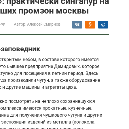
: практически сингапур на
ейших промзон москвы
 РФ
Автор:
Алексей Смирнов
-заповедник
открытым небом, в составе которого имеется
Это бывшее предприятие Демидовых, которое
тупно для посещения в летний период. Здесь
гда производили чугун, а также оборудование
 и другие машины и агрегаты цеха.
ожно посмотреть на неплохо сохранившуюся
комплекса имеются прокатные, кузнечные,
ина для получения чушкового чугуна и другие
 экспозиция изделий из металла (колокола,
ое литье, изделия из меди, продукция