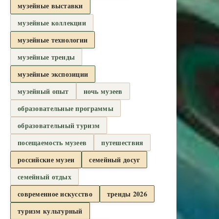
музейные выставки
музейные коллекции
музейные технологии
музейные тренды
музейные экспозиции
музейный опыт
ночь музеев
образовательные программы
образовательный туризм
посещаемость музеев
путешествия
российские музеи
семейный досуг
семейный отдых
современное искусство
тренды 2026
туризм культурный