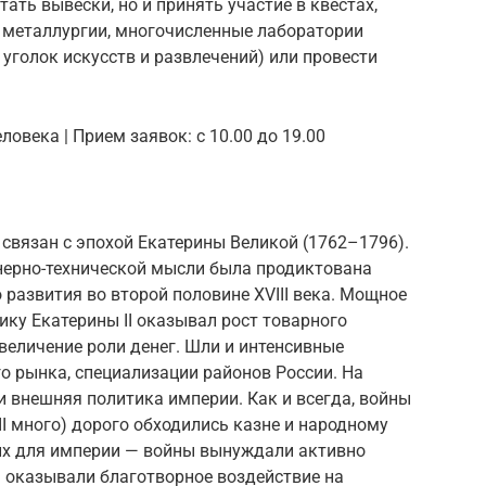
тать вывески, но и принять участие в квестах,
ки металлургии, многочисленные лаборатории
 уголок искусств и развлечений) или провести
еловека | Прием заявок: с 10.00 до 19.00
связан с эпохой Екатерины Великой (1762–1796).
нерно-технической мысли была продиктована
развития во второй половине XVIII века. Мощное
ку Екатерины II оказывал рост товарного
увеличение роли денег. Шли и интенсивные
о рынка, специализации районов России. На
 внешняя политика империи. Как и всегда, войны
II много) дорого обходились казне и народному
 их для империи — войны вынуждали активно
 оказывали благотворное воздействие на