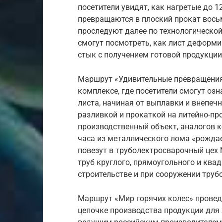
посетители увидят, как нагретые до 1
превращаются в плоский прокат вос
проследуют далее по технологической
смогут посмотреть, как лист деформ
стык с получением готовой продукции
Маршрут «Удивительные превращения 
комплексе, где посетители смогут оз
листа, начиная от выплавки и внепеч
разливкой и прокаткой на литейно-п
производственный объект, аналогов ко
часа из металлического лома «рождае
повезут в труболектросварочный цех 
труб круглого, прямоугольного и ква
строительстве и при сооружении труб
Маршрут «Мир горячих колес» проведе
цепочке производства продукции для