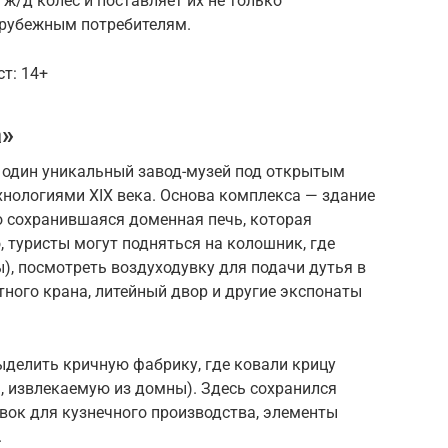
/д колес и поставляет их не только
арубежным потребителям.
ст: 14+
а»
е один уникальный завод-музей под открытым
хнологиями XIX века. Основа комплекса — здание
о сохранившаяся доменная печь, которая
, туристы могут подняться на колошник, где
), посмотреть воздуходувку для подачи дутья в
ного крана, литейный двор и другие экспонаты
ыделить кричную фабрику, где ковали крицу
, извлекаемую из домны). Здесь сохранился
вок для кузнечного производства, элементы
.