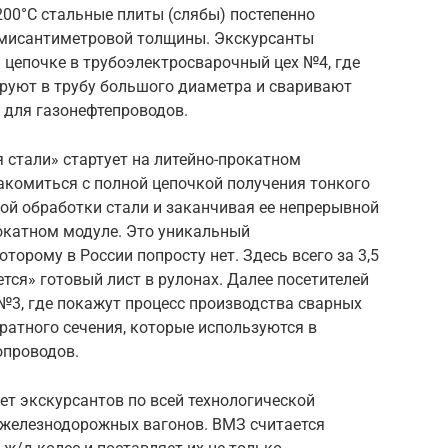
200°С стальные плиты (слябы) постепенно
ьмисантиметровой толщины. Экскурсанты
 цепочке в трубоэлектросварочный цех №4, где
ируют в трубу большого диаметра и сваривают
 для газонефтепроводов.
стали» стартует на литейно-прокатном
накомиться с полной цепочкой получения тонкого
ной обработки стали и заканчивая ее непрерывной
рокатном модуле. Это уникальный
торому в России попросту нет. Здесь всего за 3,5
тся» готовый лист в рулонах. Далее посетителей
№3, где покажут процесс производства сварных
дратного сечения, которые используются в
опроводов.
т экскурсантов по всей технологической
 железнодорожных вагонов. ВМЗ считается