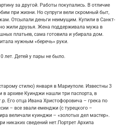
ртину за другой. Работы покупались. В отличие
юбим при жизни. Но супруги вели скромный быт,
ам. Отсылали деньги неимущим. Купили в Санкт-
тно жили друзья. Жена поддерживала мужа в
ошных платьев, сама готовила и убирала дом.
читала нужным «беречь» руки.
 лет. Детей у пары не было.
старому стилю) января в Мариуполе. Известны 3
и в архиве Куинджи нашли три паспорта, в
г.р. Его отца Ивана Христофоровича – грека по
ии – все звали еменджи (с турецкого –
лира величали куинджи – «золотых дел мастер».
ри никаких сведений нет.Портрет Архипа