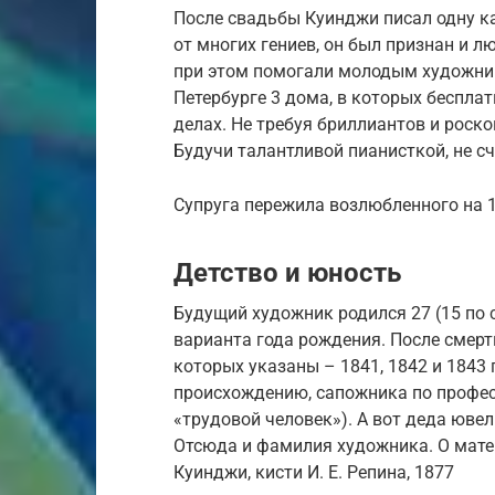
После свадьбы Куинджи писал одну ка
от многих гениев, он был признан и л
при этом помогали молодым художник
Петербурге 3 дома, в которых беспла
делах. Не требуя бриллиантов и роск
Будучи талантливой пианисткой, не с
Супруга пережила возлюбленного на 10
Детство и юность
Будущий художник родился 27 (15 по 
варианта года рождения. После смерт
которых указаны – 1841, 1842 и 1843 
происхождению, сапожника по професс
«трудовой человек»). А вот деда юве
Отсюда и фамилия художника. О мате
Куинджи, кисти И. Е. Репина, 1877