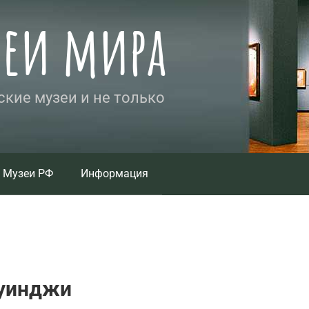
зеи мира
кие музеи и не только
Музеи РФ
Информация
куинджи