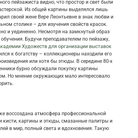
ного пейзажиста видно, что простор и свет были
стерской. Из общей картины выделялся лишь
рил своей жене Вере Леонтьевне в знак любви и
ьном столике – для изучения свойств красок.
но и уединенно. Несмотря на замкнутый образ
 обучения. Будучи преподавателем по пейзажу,
кадемии Художеств для организации выставок
ился к богатству – коллекционеры находили его
роизведения или хотя бы этюды. В середине 80-х
енники бурно обсуждали покупку картины
ом. Но мнение окружающих мало интересовало
орить.
лке воссоздана атмосфера профессиональной
 кисти, картины и этюды, смазанные палитры и
ей в мир, полный света и вдохновения. Такую