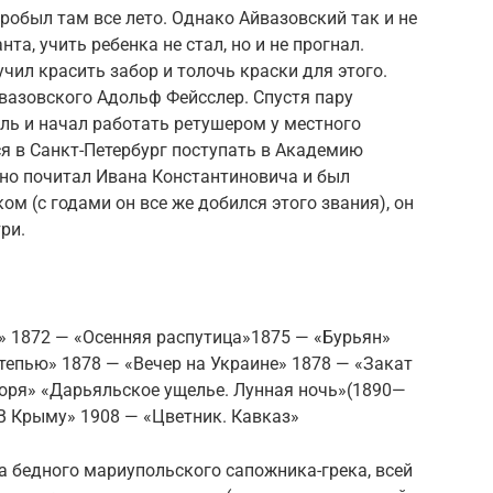
обыл там все лето. Однако Айвазовский так и не
нта, учить ребенка не стал, но и не прогнал.
чил красить забор и толочь краски для этого.
вазовского Адольф Фейсслер. Спустя пару
ль и начал работать ретушером у местного
я в Санкт-Петербург поступать в Академию
нно почитал Ивана Константиновича и был
м (с годами он все же добился этого звания), он
ри.
» 1872 — «Осенняя распутица»1875 — «Бурьян»
тепью» 1878 — «Вечер на Украине» 1878 — «Закат
моря» «Дарьяльское ущелье. Лунная ночь»(1890—
«В Крыму» 1908 — «Цветник. Кавказ»
а бедного мариупольского сапожника-грека, всей