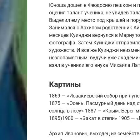
Юноша дошел в Феодосию пешком и пр
оценил талант ученика, не увидев тала
Выделил ему место под крышей и пору
Занимался с Архипом родственник Ай
месяцев Куинджи вернулся в Мариупо
фотографа. Затем Куинджи отправилс
художеств. И все же Куинджи неизме
незлопамятным: будучи уже академико
взял в ученики его внука Михаила Лат
Картины
1869 — «Исаакиевский собор при луне
1875 — «Осень. Пасмурный день над с
солнца в лесу» 1887 — «Крым. Берег 
1895)1900 — «Закат в степи» 1905 — 
Архип Иванович, выходец из семейств