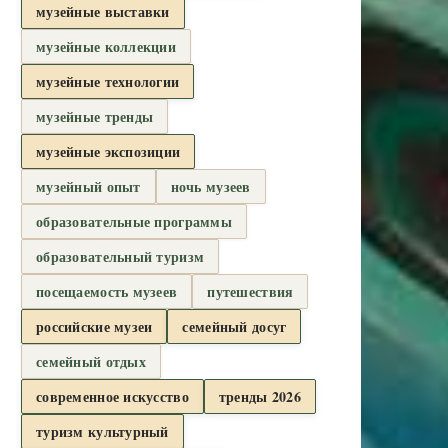
музейные выставки
музейные коллекции
музейные технологии
музейные тренды
музейные экспозиции
музейный опыт
ночь музеев
образовательные программы
образовательный туризм
посещаемость музеев
путешествия
российские музеи
семейный досуг
семейный отдых
современное искусство
тренды 2026
туризм культурный