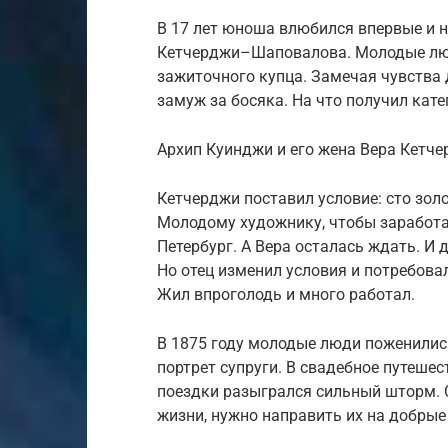
В 17 лет юноша влюбился впервые и н
Кетчерджи–Шаповалова. Молодые люд
зажиточного купца. Замечая чувства 
замуж за босяка. На что получил кате
Архип Куинджи и его жена Вера Кет
Кетчерджи поставил условие: сто зол
Молодому художнику, чтобы заработат
Петербург. А Вера осталась ждать. И
Но отец изменил условия и потребовал
Жил впроголодь и много работал.
В 1875 году молодые люди поженилис
портрет супруги. В свадебное путеше
поездки разыгрался сильный шторм. С
жизни, нужно направить их на добры