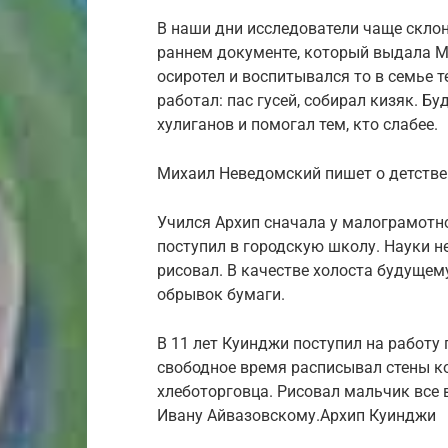
В наши дни исследователи чаще склон
раннем документе, который выдала М
осиротел и воспитывался то в семье т
работал: пас гусей, собирал кизяк. 
хулиганов и помогал тем, кто слабее.
Михаил Неведомский пишет о детстве
Учился Архип сначала у малограмотно
поступил в городскую школу. Науки н
рисовал. В качестве холоста будущему
обрывок бумаги.
В 11 лет Куинджи поступил на работу п
свободное время расписывал стены ко
хлеботорговца. Рисовал мальчик все в
Ивану Айвазовскому.Архип Куинджи