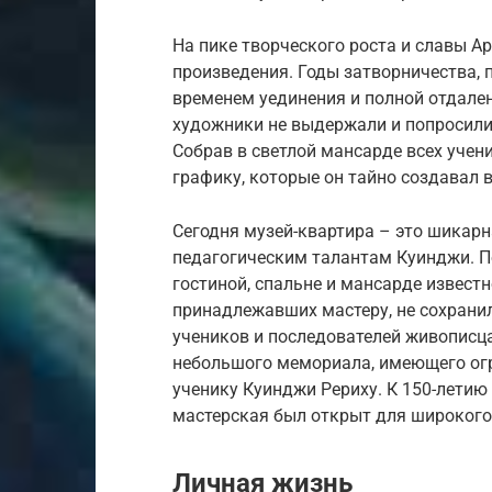
На пике творческого роста и славы А
произведения. Годы затворничества, 
временем уединения и полной отдале
художники не выдержали и попросили
Собрав в светлой мансарде всех учен
графику, которые он тайно создавал в
Сегодня музей-квартира – это шикар
педагогическим талантам Куинджи. По
гостиной, спальне и мансарде извест
принадлежавших мастеру, не сохранил
учеников и последователей живописц
небольшого мемориала, имеющего ог
ученику Куинджи Рериху. К 150-летию 
мастерская был открыт для широкого 
Личная жизнь