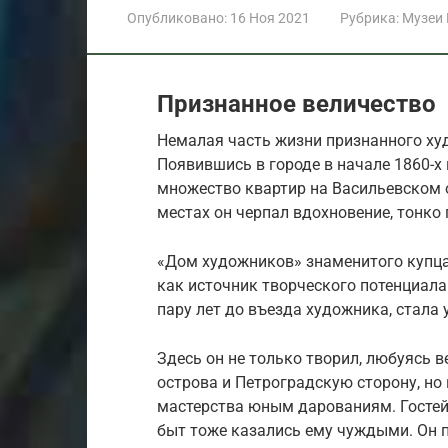
Опубликовано:
16 Ноя 2021
Рубрика:
Музеи
Признанное величество
Немалая часть жизни признанного ху
Появившись в городе в начале 1860-х
множество квартир на Васильевском о
местах он черпал вдохновение, тонк
«Дом художников» знаменитого купца
как источник творческого потенциала
пару лет до въезда художника, стал
Здесь он не только творил, любуясь 
острова и Петроградскую сторону, но
мастерства юным дарованиям. Гостей 
быт тоже казались ему чуждыми. Он п