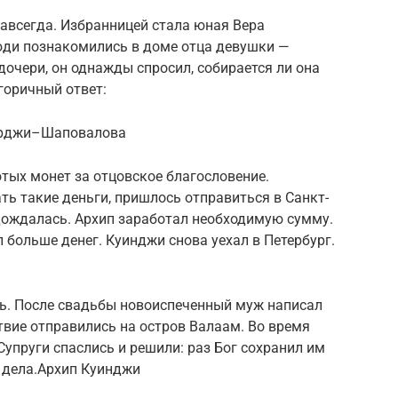
авсегда. Избранницей стала юная Вера
и познакомились в доме отца девушки —
дочери, он однажды спросил, собирается ли она
горичный ответ:
черджи–Шаповалова
отых монет за отцовское благословение.
ь такие деньги, пришлось отправиться в Санкт-
 дождалась. Архип заработал необходимую сумму.
 больше денег. Куинджи снова уехал в Петербург.
ь. После свадьбы новоиспеченный муж написал
ствие отправились на остров Валаам. Во время
упруги спаслись и решили: раз Бог сохранил им
е дела.Архип Куинджи