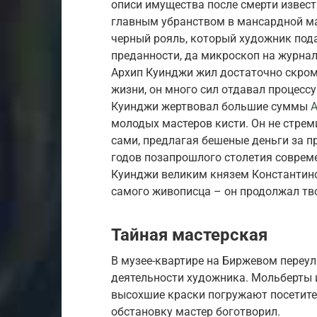
описи имущества после смерти извест
главным убранством в мансардной ма
черный рояль, который художник пода
преданности, да микроскоп на журнал
Архип Куинджи жил достаточно скром
жизни, он много сил отдавал процессу
Куинджи жертвовал большие суммы
А
молодых мастеров кисти. Он не стрем
сами, предлагая бешеные деньги за п
годов позапрошлого столетия соврем
Куинджи великим князем Константин
самого живописца – он продолжал тв
Тайная мастерская
В музее-квартире на Биржевом переу
деятельности художника. Мольберты и
высохшие краски погружают посетител
обстановку мастер боготворил.