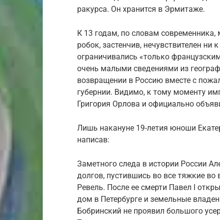
ракурса. Он хранится в Эрмитаже.
К 13 годам, по словам современника,
робок, застенчив, нечувствителен ни к
ограничивались «только французски
очень малыми сведениями из географ
возвращении в Россию вместе с пож
губернии. Видимо, к тому моменту им
Григория Орлова и официально объяв
Лишь накануне 19-летия юноши Екате
написав:
Заметного следа в истории России Ал
долгов, пустившись во все тяжкие во 
Ревель. После ее смерти Павел I откр
дом в Петербурге и земельные владен
Бобринский не проявил большого усерд