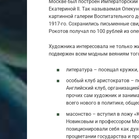
Москве был построен Императорский 
Екатериной II. Так называемая Опеку
картинной галереи Воспитательного д
1917-го. Сохранились письменные сви
Рокотов получал по 100 рублей из оп
Художника интересовала не только ж
подвержен всем модным веяниям того
литература – посещал кружки,
особый клуб аристократов – 
Английский клуб, организацией
прочих сам художник и занима
всего нового в политике, общес
масонство – вступил в ложу «
Новиковым и профессором Мос
позиционировали себя как дух
процветании государства и пр