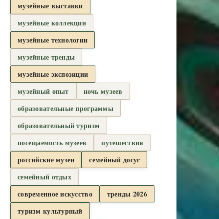
музейные выставки
музейные коллекции
музейные технологии
музейные тренды
музейные экспозиции
музейный опыт
ночь музеев
образовательные программы
образовательный туризм
посещаемость музеев
путешествия
российские музеи
семейный досуг
семейный отдых
современное искусство
тренды 2026
туризм культурный