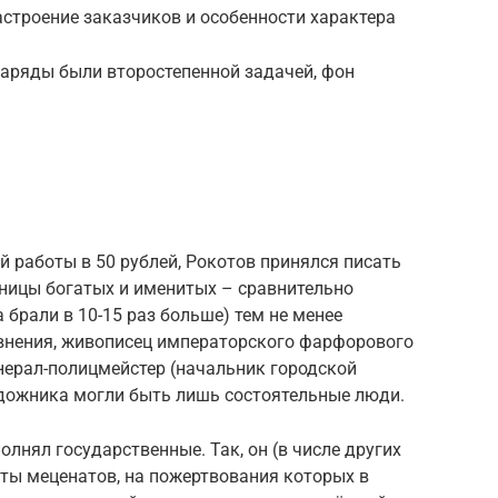
астроение заказчиков и особенности характера
наряды были второстепенной задачей, фон
ей работы в 50 рублей, Рокотов принялся писать
еницы богатых и именитых – сравнительно
 брали в 10-15 раз больше) тем не менее
авнения, живописец императорского фарфорового
енерал-полицмейстер (начальник городской
удожника могли быть лишь состоятельные люди.
лнял государственные. Так, он (в числе других
еты меценатов, на пожертвования которых в