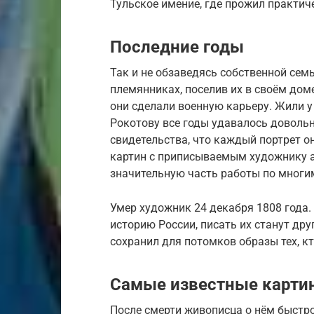
Тульское имение, где прожил практи
Последние годы
Так и не обзаведясь собственной семь
племянниках, поселив их в своём доме
они сделали военную карьеру. Жили у
Рокотову все годы удавалось доволь
свидетельства, что каждый портрет он
картин с приписываемым художнику а
значительную часть работы по многи
Умер художник 24 декабря 1808 года.
историю России, писать их станут др
сохранил для потомков образы тех, кт
Самые известные карти
После смерти живописца о нём быстро