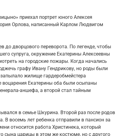
рицыно» приехал портрет юного Алексея
гория Орлова, написанный Карлом Людвигом
в до дворцового переворота. По легенде, чтобы
шего супруга, окружение Екатерины Алексеевны
смотреть на городские пожары. Когда начались
оджечь графу Ивану Гендрикову, но роды были
е запылало жилище гардеробмейстера
е воцарения Екатерины оба были осыпаны
енерала-аншефа, а второй стал тайным
ывался в семье Шкурина. Второй раз после родов
а. В восемь лет ребенка отправили в пансион за
мени относится работа Христинека, который
 сына царицы в этом же костюме, но с другого