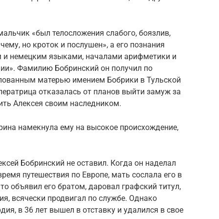
 мальчик «был телосложения слабого, боязлив,
 чему, но кроток и послушен», а его познания
м и немецким языками, началами арифметики и
ии». Фамилию Бобринский он получил по
алованным матерью имением Бобрики в Тульской
ператрица отказалась от планов выйти замуж за
ить Алексея своим наследником.
рина намекнула ему на высокое происхождение,
ексей Бобринский не оставил. Когда он наделал
время путешествия по Европе, мать сослала его в
ыто объявил его братом, даровал графский титул,
ия, всячески продвигал по службе. Однако
ия, в 36 лет вышел в отставку и удалился в свое