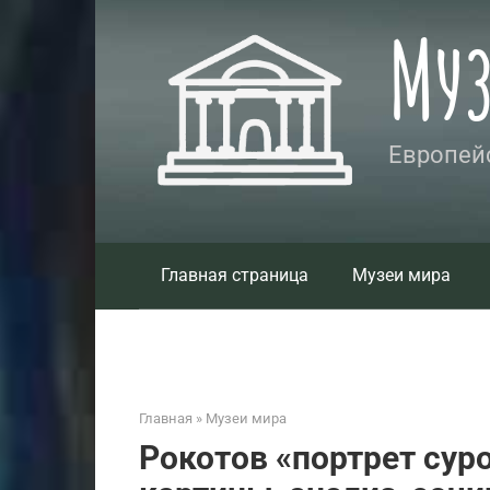
Перейти
Му
к
контенту
Европейс
Главная страница
Музеи мира
Главная
»
Музеи мира
Рокотов «портрет сур