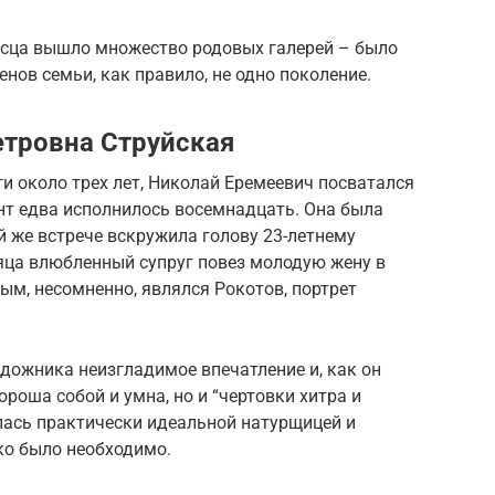
писца вышло множество родовых галерей – было
нов семьи, как правило, не одно поколение.
етровна Струйская
ги около трех лет, Николай Еремеевич посватался
ент едва исполнилось восемнадцать. Она была
й же встрече вскружила голову 23-летнему
яца влюбленный супруг повез молодую жену в
ым, несомненно, являлся Рокотов, портрет
дожника неизгладимое впечатление и, как он
ороша собой и умна, но и “чертовки хитра и
лась практически идеальной натурщицей и
ко было необходимо.