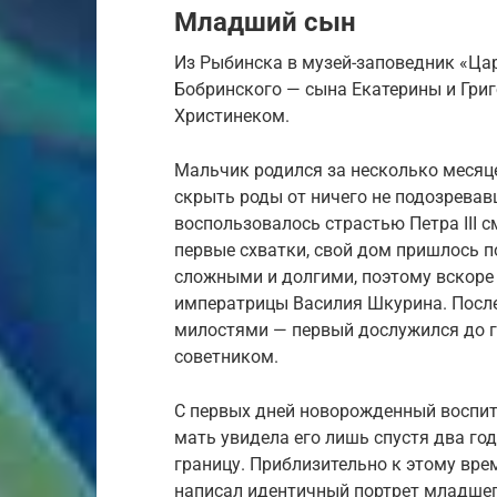
Младший сын
Из Рыбинска в музей-заповедник «Ца
Бобринского — сына Екатерины и Гри
Христинеком.
Мальчик родился за несколько месяце
скрыть роды от ничего не подозревав
воспользовалось страстью Петра III 
первые схватки, свой дом пришлось п
сложными и долгими, поэтому вскор
императрицы Василия Шкурина. Посл
милостями — первый дослужился до г
советником.
С первых дней новорожденный воспит
мать увидела его лишь спустя два год
границу. Приблизительно к этому вре
написал идентичный портрет младшего