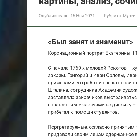
картины, анализ, соч
Опубликовано:
16 Ноя 2021
Рубрика:
Музеи
«Был занят и знаменит»
Коронационный портрет Екатерины II 1
С начала 1760-х молодой Рокотов – 
заказы. Григорий и Иван Орловы, Ив
примерами его работ и спешат позир
Штелина, сотрудника Академии худож
заставляла заказчиков выстраиваться
справляться с заказами в одиночку –
прибегал к помощи студентов.
Портретируемые, согласно принятым 
придавали своим лицам сдержанное в