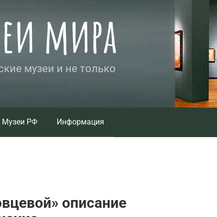
зеи мира
кие музеи и не только
Музеи РФ
Информация
овцевой» описание