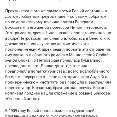
Практически в это же самое время Белый состоял и в
другом любовном треугольнике – со своим собратом
по символистскому течению поэтом Валерием
Брюсовым и его женой поэтессой Ниной Петровской.
Этот роман Андрея и Нины начался совсем невинно, но
вскоре Петровская так сильно влюбилась в Белого, что
доходила в своих чувствах до мистического
поклонения ему. Андрей решил порвать эти отношения,
ему хватало любовного романа с Менделеевой Любой,
женой Блока, но Петровская принялась буквально
преследовать его. Дошло до того, что Нина
предприняла попытку убийства своего возлюбленного.
Во время перерыва в лекции, которую читал Андрей в
политехническом институте, она подошла и выстрелила
в него в упор. К счастью, браунинг дал осечку. Вся эта
коллизия позднее нашла отражение в романе Брюсова
«Огненный ангел».
В 1909 году Белый познакомился с художницей,
племянницей великого русского писателя Ивана