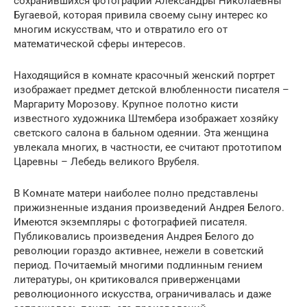
сохранившихся фотографий Александры Николаевны
Бугаевой, которая привила своему сыну интерес ко
многим искусствам, что и отвратило его от
математической сферы интересов.
Находящийся в комнате красочный женский портрет
изображает предмет детской влюбленности писателя –
Маргариту Морозову. Крупное полотно кисти
известного художника Штембера изображает хозяйку
светского салона в бальном одеянии. Эта женщина
увлекала многих, в частности, ее считают прототипом
Царевны – Лебедь великого Врубеля.
В Комнате матери наиболее полно представлены
прижизненные издания произведений Андрея Белого.
Имеются экземпляры с фотографией писателя.
Публиковались произведения Андрея Белого до
революции гораздо активнее, нежели в советский
период. Почитаемый многими подлинным гением
литературы, он критиковался приверженцами
революционного искусства, ограничивалась и даже