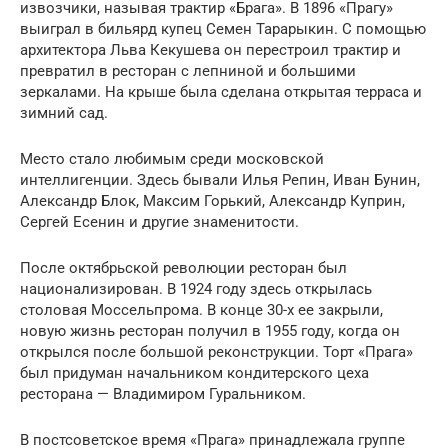
извозчики, называя трактир «Брага». В 1896 «Прагу»
выиграл в бильярд купец Семен Тарарыкин. С помощью
архитектора Льва Кекушева он перестроил трактир и
превратил в ресторан с лепниной и большими
зеркалами. На крыше была сделана открытая терраса и
зимний сад.
Место стало любимым среди московской
интеллигенции. Здесь бывали Илья Репин, Иван Бунин,
Александр Блок, Максим Горький, Александр Куприн,
Сергей Есенин и другие знаменитости.
После октябрьской революции ресторан был
национализирован. В 1924 году здесь открылась
столовая Моссельпрома. В конце 30-х ее закрыли,
новую жизнь ресторан получил в 1955 году, когда он
открылся после большой реконструкции. Торт «Прага»
был придуман начальником кондитерского цеха
ресторана — Владимиром Гуральником.
В постсоветское время «Прага» принадлежала группе