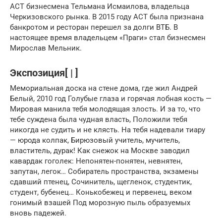
АСТ бизнесмена Тельмана Исмаилова, владельца
Черкизовского рынка. В 2015 году АСТ была признана
банкротом и ресторан перешел за долги ВТБ. В
настоящее время владельцем «Праги» стал бизнесмен
Мирослав Мельник.
Экспозиция[ | ]
Мемориальная доска на стене дома, где жил Андрей
Белый, 2010 год Голубые глаза и горячая лобная кость —
Мировая манила тебя молодящая злость. И за то, что
тебе суждена была чудная власть, Положили тебя
никогда не судить и не клясть. На тебя надевали тиару
— юрода колпак, Бирюзовый учитель, мучитель,
властитель, дурак! Как снежок на Москве заводил
кавардак гоголек: Непонятен-понятен, невнятен,
запутан, легок… Собиратель пространства, экзамены
сдавший птенец, Сочинитель, щегленок, студентик,
студент, бубенец… Конькобежец и первенец, веком
гонимый взашей Под морозную пыль образуемых
вновь падежей.