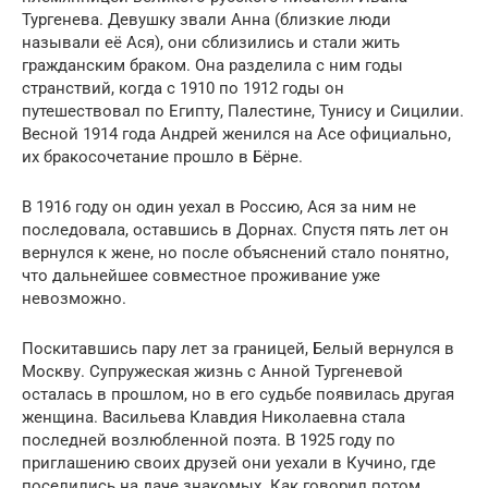
Тургенева. Девушку звали Анна (близкие люди
называли её Ася), они сблизились и стали жить
гражданским браком. Она разделила с ним годы
странствий, когда с 1910 по 1912 годы он
путешествовал по Египту, Палестине, Тунису и Сицилии.
Весной 1914 года Андрей женился на Асе официально,
их бракосочетание прошло в Бёрне.
В 1916 году он один уехал в Россию, Ася за ним не
последовала, оставшись в Дорнах. Спустя пять лет он
вернулся к жене, но после объяснений стало понятно,
что дальнейшее совместное проживание уже
невозможно.
Поскитавшись пару лет за границей, Белый вернулся в
Москву. Супружеская жизнь с Анной Тургеневой
осталась в прошлом, но в его судьбе появилась другая
женщина. Васильева Клавдия Николаевна стала
последней возлюбленной поэта. В 1925 году по
приглашению своих друзей они уехали в Кучино, где
поселились на даче знакомых. Как говорил потом