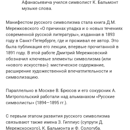
Афанасьевича учился символист К. Бальмонт
музыке слова.
Манифестом русского символизма стала книга Д.М.
Мережковского «О причинах упадка и о новых течениях
современной русской литературы», изданная в 1893
году в Санкт-Петербурге, где и проживал ее автор. Это
была публикация его лекции, впервые прочитанной в
1891 году. В этой работе Дмитрий Мережковский
обозначил ключевые элементы символизма (или
«нового искусства»): мистическое содержание,
расширение художественной впечатлительности и
символизацию.
Параллельно в Москве В. Брюсов и его сокурсник А.
Митропольский работали над альманахом «Русские
символисты» (1894—1895 гг.).
С первым этапом развития русского символизма
связывают также имена З. Гиппиус (супруги Д.
Мережскоского), К. Бальмонта и Ф. Сологуба.