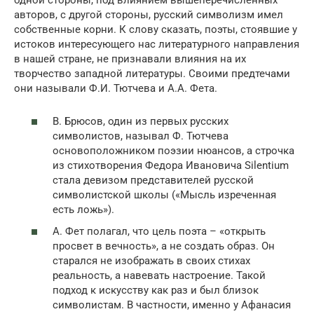
одной стороны, под влиянием вышеперечисленных
авторов, с другой стороны, русский символизм имел
собственные корни. К слову сказать, поэты, стоявшие у
истоков интересующего нас литературного направления
в нашей стране, не признавали влияния на их
творчество западной литературы. Своими предтечами
они называли Ф.И. Тютчева и А.А. Фета.
В. Брюсов, один из первых русских
символистов, называл Ф. Тютчева
основоположником поэзии нюансов, а строчка
из стихотворения Федора Ивановича Silentium
стала девизом представителей русской
символистской школы («Мысль изреченная
есть ложь»).
А. Фет полагал, что цель поэта – «открыть
просвет в вечность», а не создать образ. Он
старался не изображать в своих стихах
реальность, а навевать настроение. Такой
подход к искусству как раз и был близок
символистам. В частности, именно у Афанасия