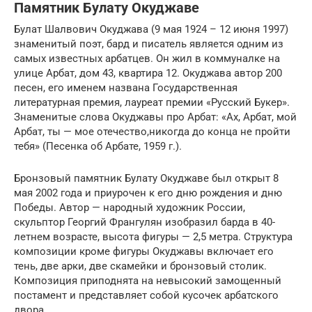
Памятник Булату Окуджаве
Булат Шалвович Окуджава (9 мая 1924 – 12 июня 1997)
знаменитый поэт, бард и писатель является одним из
самых известных арбатцев. Он жил в коммуналке на
улице Арбат, дом 43, квартира 12. Окуджава автор 200
песен, его именем названа Государственная
литературная премия, лауреат премии «Русский Букер».
Знаменитые слова Окуджавы про Арбат: «Ах, Арбат, мой
Арбат, ты — мое отечество,никогда до конца не пройти
тебя» (Песенка об Арбате, 1959 г.).
Бронзовый памятник Булату Окуджаве был открыт 8
мая 2002 года и приурочен к его дню рождения и дню
Победы. Автор — народный художник России,
скульптор Георгий Франгулян изобразил барда в 40-
летнем возрасте, высота фигуры — 2,5 метра. Структура
композиции кроме фигуры Окуджавы включает его
тень, две арки, две скамейки и бронзовый столик.
Композиция приподнята на невысокий замощенный
постамент и представляет собой кусочек арбатского
двора.