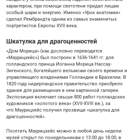
характером, при помощи светотени придал лицам
особый шарм и энергию. Именно «Урок анатомии»
сделал Рембрандта одним из самых знаменитых
портретистов Европы XVII века.
Шкатулка для драгоценностей
«Дом Морица» (как дословно переводится
«Маурицхейс») был построен в 1636-1641 гг. для
голландского принца Иоганна Морица Нассау-
Зигенского, богатейшего вельможи своего времени и
управляющего владениями Голландии в Бразилии. В
1820 году нидерландское правительство приобрело
здание для размещения в нем картинной галереи.
Экспозиция включает свыше 800 работ голландских
художников «золотого века» (XVII-XVIII вв.), за
что Маурицхейс получил прозвище «шкатулка для
драгоценностей».
Посетить Маурицхейс можно в любой день недели:
музей открыт по понедельникам с 13:00 до 18:00, в