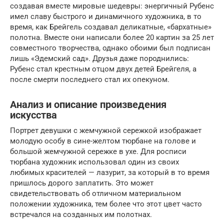
создавая вместе мировые шедевры: энергичный Рубенс
имел славу быстрого и динамичного художника, в то
время, как Брейгель создавал деликатные, «бархатные»
полотна. Вместе они написали более 20 картин за 25 лет
совместного творчества, однако обоими был подписан
лишь «Эдемский сад». Друзья даже породнились:
Рубенс стал крестным отцом двух детей Брейгеля, а
после смерти последнего стал их опекуном.
Анализ и описание произведения
искусства
Портрет девушки с жемчужной сережкой изображает
молодую особу в сине-желтом тюрбане на голове и
большой жемчужной сережке в ухе. Для росписи
тюрбана художник использовал один из своих
любимых красителей — лазурит, за который в то время
пришлось дорого заплатить. Это может
свидетельствовать об отличном материальном
положении художника, тем более что этот цвет часто
встречался на созданных им полотнах.