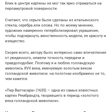
блик в центре картины не мог так ярко отражаться на
перламутровой поверхности.
Считают, что серьги были сделаны из итальянского
стекла, серебра или олова. Но по моему мнению,
художник намеренно гиперболизировал украшение,
чтобы подчеркнуть женственность модели, ее красоту и
изящество.
Скорее всего, автору было интересно само впечатление
от увиденного, нежели точность передачи и
правдоподобие. Поэтому я и люблю голландскую
живопись XVII века, именуемую золотым веком
голландской живописи: на полотнах изображено не то,
чем кажется.
«Пир Валтасара» (1635) — одна из самых известных
картин Рембрандта, творившего в период «золотого
века голландской живописи».