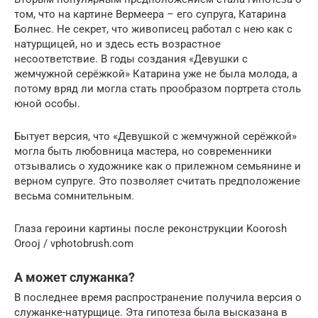
том, что на картине Вермеера – его супруга, Катарина
Болнес. Не секрет, что живописец работал с нею как с
натурщицей, но и здесь есть возрастное
несоответствие. В годы создания «Девушки с
жемчужной серёжкой» Катарина уже не была молода, а
потому вряд ли могла стать прообразом портрета столь
юной особы.
Бытует версия, что «Девушкой с жемчужной серёжкой»
могла быть любовница мастера, но современники
отзывались о художнике как о прилежном семьянине и
верном супруге. Это позволяет считать предположение
весьма сомнительным.
Глаза героини картины после реконструкции Koorosh
Orooj / vphotobrush.com
А может служанка?
В последнее время распространение получила версия о
служанке-натурщице. Эта гипотеза была высказана в