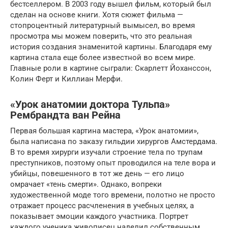
бестселлером. В 2003 году вышел фильм, который был
сделан на основе книги. Хотя сюжет фильма —
стопроцентный литературный вымысел, во время
просмотра мы можем поверить, что это реальная
история создания знаменитой картины. Благодаря ему
картина стала еще более известной во всем мире.
Главные роли в картине сыграли: Скарлетт Йоханссон,
Колин Ферт и Киллиан Мерфи.
«Урок анатомии доктора Тульпа»
Рембрандта ван Рейна
Первая большая картина мастера, «Урок анатомии»,
была написана по заказу гильдии хирургов Амстердама.
В то время хирурги изучали строение тела по трупам
преступников, поэтому опыт проводился на теле вора и
убийцы, повешенного в тот же день — его лицо
омрачает «тень смерти». Однако, вопреки
художественной моде того времени, полотно не просто
отражает процесс расчленения в учебных целях, а
показывает эмоции каждого участника. Портрет
каждого ученика живописец наделил собственным