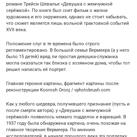
романе Трейси Шевалье «Девушка с жемчужной
серёжкой». По книге был снят фильм о жизни
художника и его окружения, однако не стоит забывать,
что сюжет является лишь вольной трактовкой событий
XVII века.
Положение слуг в те времена было строго
регламентировано. В большой семье Вермеера (а у него
было 15 детей) вряд ли простая девушка-служанка
могла оказаться так близка с хозяином дома, чтобы тот
решил написать её портрет.
Главная героиня картины, фрагмент картины после
реконструкции Koorosh Orooj / vphotobrush.com
Как у любого шедевра, получившего признание (пусть и
после смерти автора), у «Девушки с жемчужной
серёжкой» появилось немало подделок и вариаций. В
1937 году была обнаружена картина, очень похожая на
главное творение Вермеера. По мнению
исследователей, в начале прошлого века эту подделку