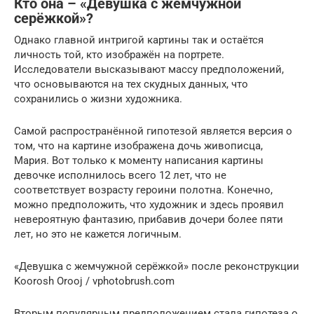
Кто она – «Девушка с жемчужной
серёжкой»?
Однако главной интригой картины так и остаётся
личность той, кто изображён на портрете.
Исследователи высказывают массу предположений,
что основываются на тех скудных данных, что
сохранились о жизни художника.
Самой распространённой гипотезой является версия о
том, что на картине изображена дочь живописца,
Мария. Вот только к моменту написания картины
девочке исполнилось всего 12 лет, что не
соответствует возрасту героини полотна. Конечно,
можно предположить, что художник и здесь проявил
невероятную фантазию, прибавив дочери более пяти
лет, но это не кажется логичным.
«Девушка с жемчужной серёжкой» после реконструкции
Koorosh Orooj / vphotobrush.com
Вторым популярным предположением стала гипотеза о