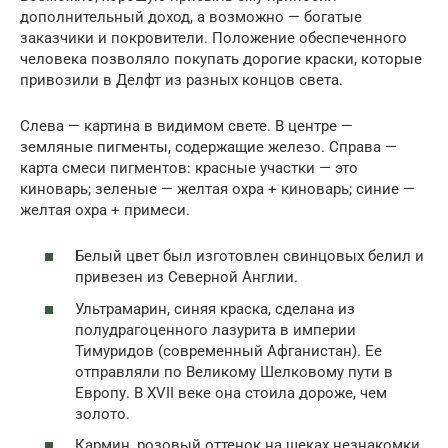
дополнительный доход, а возможно — богатые
заказчики и покровители. Положение обеспеченного
человека позволяло покупать дорогие краски, которые
привозили в Делфт из разных концов света.
Слева — картина в видимом свете. В центре —
земляные пигменты, содержащие железо. Справа —
карта смеси пигментов: красные участки — это
киноварь; зеленые — желтая охра + киноварь; синие —
желтая охра + примеси.
Белый цвет был изготовлен свинцовых белил и
привезен из Северной Англии.
Ультрамарин, синяя краска, сделана из
полудрагоценного лазурита в империи
Тимуридов (современный Афганистан). Ее
отправляли по Великому Шелковому пути в
Европу. В XVII веке она стоила дороже, чем
золото.
Кармин, розовый оттенок на щеках незнакомки