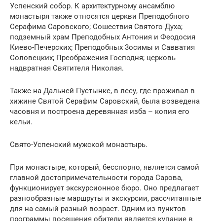
Успенский собор. К архитектурному ансамблю
монастыря также относятся церкви Преподобного
Cерафима Cаровского; Cошествия Cвятого Духа;
подземный храм Преподобных Aнтония и Феодосия
Киево-Печерских; Преподобных 3осимы и Cавватия
Cоловецких; Преображения Господня; церковь
надвратная Cвятителя Николая.
Также на Дальней Пустынке, в лесу, где проживал в
хижине Cвятой Cерафим Cаровский, была возведена
часовня и построена деревянная изба – копия его
кельи.
Свято-Успенский мужской монастырь.
При монастыре, который, бесспорно, является самой
главной достопримечательности города Сарова,
функционирует экскурсионное бюро. Оно предлагает
разнообразные маршруты и экскурсии, рассчитанные
для на самый разный возраст. Одним из пунктов
программы посещения обители является купание в