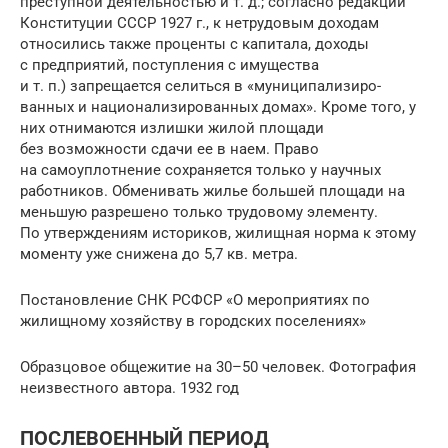
преступной деятельностью и т. д.; согласно редакции
Конституции СССР 1927 г., к нетрудовым доходам
относились также проценты с капитала, доходы
с предприятий, поступления с имущества
и т. п.) запрещается селиться в «муниципализиро­
ванных и национали­зированных домах». Кроме того, у
них отнимаются излишки жилой площади
без возможности сдачи ее в наем. Право
на самоуплотнение сохраняется только у научных
работников. Обменивать жилье большей площади на
меньшую разрешено только трудовому элементу.
По утверждениям историков, жилищная норма к этому
моменту уже снижена до 5,7 кв. метра.
Постановление СНК РСФСР «О мероприятиях по
жилищному хозяйству в городских поселениях»
Образцовое общежитие на 30–50 человек. Фотография
неизвестного автора. 1932 год
ПОСЛЕВОЕННЫЙ ПЕРИОД