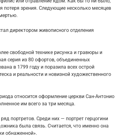
ифилис или отравление ядом. Как бы то ни было,
ая потеря зрения. Следующие несколько месяцев
мертью.
я стал директором живописного отделения
.
лее свободной технике рисунка и гравюры и
ая серия из 80 офортов, объединенных
вана в 1799 году и поразила всех острой
теска и реальности и новизной художественного
ериода относится оформление церкви Сан-Антонио
лненное им всего за три месяца.
 ряд портретов. Среди них — портрет герцогини
удожника была связь. Считается, что именно она
хи обнаженной».