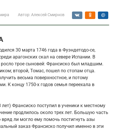
 мира
Автор:
Алексей Смирнов
А
одился 30 марта 1746 года в Фуэндетодо-се,
реди арагонских скал на севере Испании. В
и росло трое сыновей: Франсиско был младшим.
иком; второй, Томас, пошел по стопам отца.
лучить весьма поверхностное, и потому
и. К концу 1750-х годов семья переехала в
13 лет) Франсиско поступил в ученики к местному
Учение продлилось около трех лет. Большую часть
 вряд ли могло ему помочь постигнуть азы
иальный заказ Франсиско получил именно в эти