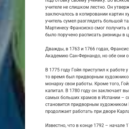
подготовку своему ученику. Во всяко
учителе не слишком лестно. Он утверж
заключалось в копировании картин ху
учитель сумел разглядеть большой та
Мартинесу Франсиско смог получить в
было поручено расписать ризницы в ц
Дважды, в 1763 и 1766 годах, Франси
Академию Сан-Фернандо, но обе они 
В 1775 году Гойя приступил к работе 
то время был придворным художником,
монарху свои работы. Кроме того, Го
капитал. В 1780 году он заключает в
самых больших храмов в Испании – со
становится придворным художником Ка
продолжает работать при дворе Карла 
Известно, что в конце 1792 – начале 