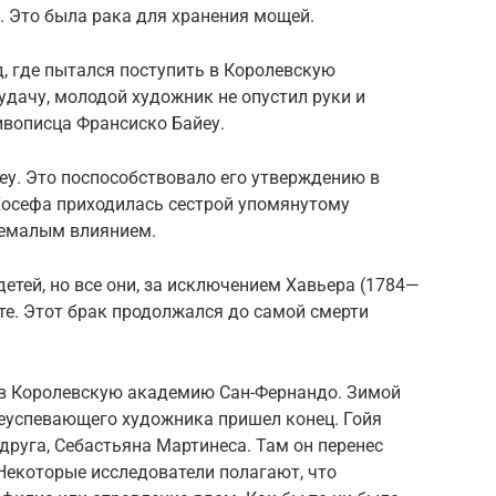
. Это была рака для хранения мощей.
д, где пытался поступить в Королевскую
дачу, молодой художник не опустил руки и
ивописца Франсиско Байеу.
йеу. Это поспособствовало его утверждению в
Хосефа приходилась сестрой упомянутому
немалым влиянием.
етей, но все они, за исключением Хавьера (1784—
те. Этот брак продолжался до самой смерти
и в Королевскую академию Сан-Фернандо. Зимой
еуспевающего художника пришел конец. Гойя
друга, Себастьяна Мартинеса. Там он перенес
Некоторые исследователи полагают, что