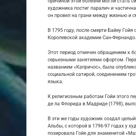
причиной этой болезни могли стать с
художника постиг паралич и частичн
он провел на грани между жизнью и с
В 1795 году, после смерти Байеу Гой
Королевской академии Сан-Фернандо
Этот период отмечен обращением к бо
серьезными занятиями офортом. Перв
названием «Капричос», была опублико
социальной сатирой, соединением гро
языка.
К религиозным работам Гойи этого п
де ла Флорида в Мадриде (1798), выпо
В эти же годы художник создал целый
Альбы, с которой в 1796-97 годах у х
позировала Гойе для знаменитой «Ма