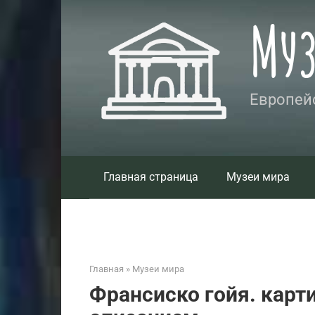
Перейти
Му
к
контенту
Европейс
Главная страница
Музеи мира
Главная
»
Музеи мира
Франсиско гойя. карт