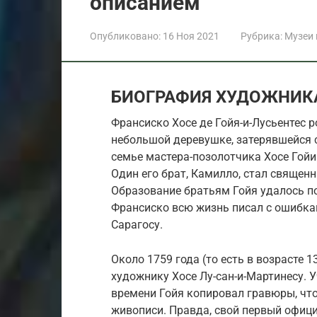
описанием
Опубликовано:
16 Ноя 2021
Рубрика:
Музеи
БИОГРАФИЯ ХУДОЖНИК
Франсиско Хосе де Гойя-и-Лусьентес р
небольшой деревушке, затерявшейся с
семье мастера-позолотчика Хосе Гой
Один его брат, Камилло, стал священн
Образование братьям Гойя удалось по
Франсиско всю жизнь писал с ошибкам
Сарагосу.
Около 1759 года (то есть в возрасте 
художнику Хосе Лу-сан-и-Мартинесу. 
времени Гойя копировал гравюры, что
живописи. Правда, свой первый офиц