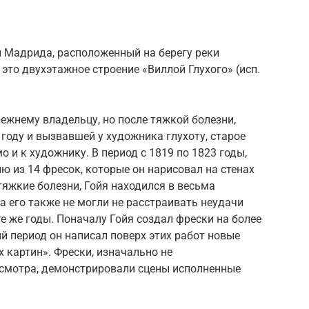
и Мадрида, расположенный на берегу реки
это двухэтажное строение «Виллой Глухого» (исп.
прежнему владельцу, но после тяжкой болезни,
 году и вызвавшей у художника глухоту, старое
 и к художнику. В период с 1819 по 1823 годы,
ию из 14 фресок, которые он нарисовал на стенах
 тяжкие болезни, Гойя находился в весьма
а его также не могли не расстраивать неудачи
е же годы. Поначалу Гойя создал фрески на более
й период он написал поверх этих работ новые
 картин». Фрески, изначально не
смотра, демонстрировали сцены исполненные
.