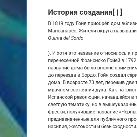
История создания[ | ]
В 1819 году Гойя приобрёл дом вблиз
Мансанарес. Жители округа называли 
Quinta del Sordo
). И хотя это название относилось к 
перенесённой Франсиско Гойей в 1792
название дома было вполне применимо
до переезда в Бордо, Гойя создал сер
дома. В возрасте 73 лет, пережив две
мрачном состоянии духа. Как патриот
Испанской революции, начавшейся в т
светлую тематику, но в вышеуказанны
фрески, получившие название «Чёрных
предназначенные для публичного про
насилия, жестокости и безысходности