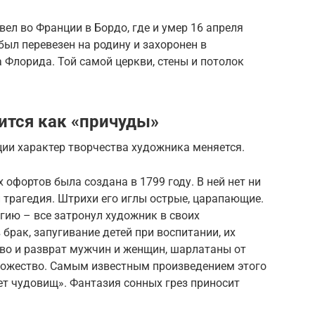
ел во Франции в Бордо, где и умер 16 апреля
х был перевезен на родину и захоронен в
 Флорида. Той самой церкви, стены и потолок
ится как «причуды»
ии характер творчества художника меняется.
х офортов была создана в 1799 году. В ней нет ни
и трагедия. Штрихи его иглы острые, царапающие.
гию – все затронул художник в своих
 брак, запугивание детей при воспитании, их
тво и разврат мужчин и женщин, шарлатаны от
ножество. Самым известным произведением этого
ет чудовищ». Фантазия сонных грез приносит