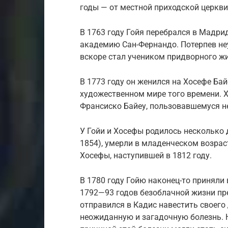
годы — от местной приходской церкви
В 1763 году Гойя перебрался в Мадри
академию Сан-Фернандо. Потерпев неу
вскоре стал учеником придворного ж
В 1773 году он женился на Хосефе Ба
художественном мире того времени. 
Франсиско Байеу, пользовавшемуся 
У Гойи и Хосефы родилось несколько д
1854), умерли в младенческом возрас
Хосефы, наступившей в 1812 году.
В 1780 году Гойю наконец-то принял
1792—93 годов безоблачной жизни пр
отправился в Кадис навестить своего 
неожиданную и загадочную болезнь. 