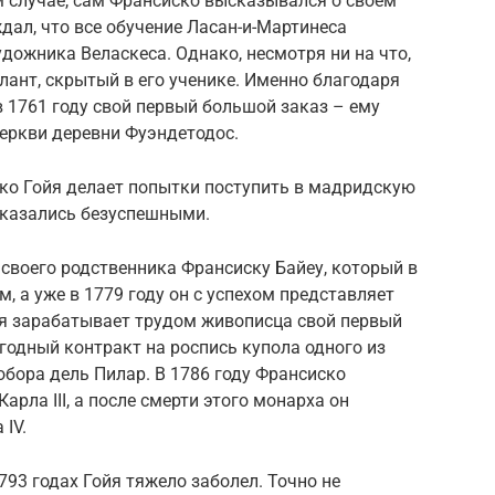
м случае, сам Франсиско высказывался о своем
дал, что все обучение Ласан-и-Мартинеса
дожника Веласкеса. Однако, несмотря ни на что,
лант, скрытый в его ученике. Именно благодаря
 1761 году свой первый большой заказ – ему
еркви деревни Фуэндетодос.
ско Гойя делает попытки поступить в мадридскую
оказались безуспешными.
у своего родственника Франсиску Байеу, который в
 а уже в 1779 году он с успехом представляет
йя зарабатывает трудом живописца свой первый
ыгодный контракт на роспись купола одного из
бора дель Пилар. В 1786 году Франсиско
рла III, а после смерти этого монарха он
IV.
1793 годах Гойя тяжело заболел. Точно не