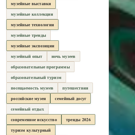
музейные выставки
музейные коллекции
музейные технологии
музейные тренды
музейные экспозиции
музейный опыт
ночь музеев
образовательные программы
образовательный туризм
посещаемость музеев
путешествия
российские музеи
семейный досуг
семейный отдых
современное искусство
тренды 2026
туризм культурный