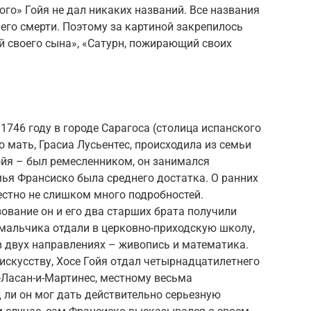
ого» Гойя не дал никаких названий. Все названия
 его смерти. Поэтому за картиной закрепилось
й своего сына», «Сатурн, пожирающий своих
1746 году в городе Сарагоса (столица испанского
 мать, Грасиа Лусьентес, происходила из семьи
Гойя – был ремесленником, он занимался
мья Франсиско была среднего достатка. О ранних
естно не слишком много подробностей.
ование он и его два старших брата получили
 мальчика отдали в церковно-приходскую школу,
в двух направлениях – живопись и математика.
 искусству, Хосе Гойя отдал четырнадцатилетнего
-Ласан-и-Мартинес, местному весьма
 ли он мог дать действительно серьезную