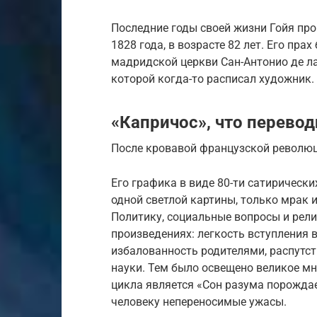
Последние годы своей жизни Гойя пров
1828 года, в возрасте 82 лет. Его пра
мадридской церкви Сан-Антонио де ла
которой когда-то расписал художник.
«Капричос», что перевод
После кровавой французской революц
Его графика в виде 80-ти сатирически
одной светлой картины, только мрак 
Политику, социальные вопросы и рели
произведениях: легкость вступления в
избалованность родителями, распутс
науки. Тем было освещено великое м
цикла является «Сон разума порожда
человеку непереносимые ужасы.