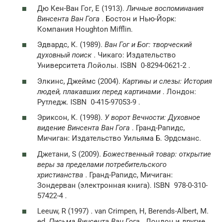
Дю Кен-Ван Гог, E (1913).
Личные воспоминания
Винсента Ван Гога
. Бостон и Нью-Йорк:
Компания Houghton Mifflin.
Эдвардс, К. (1989).
Ван Гог и Бог: творческий
духовный поиск
. Чикаго: Издательство
Университета Лойолы. ISBN 0-8294-0621-2 .
Элкинс, Джеймс (2004).
Картины и слезы: История
людей, плакавших перед картинами
. Лондон:
Рутледж. ISBN 0-415-97053-9 .
Эриксон, К. (1998).
У ворот Вечности: Духовное
видение Винсента Ван Гога
. Гранд-Рапидс,
Мичиган: Издательство Уильяма Б. Эрдсманс.
Джетани, S (2009).
Божественный товар: открытие
веры за пределами потребительского
христианства
. Гранд-Рапидс, Мичиган:
Зондерван (электронная книга). ISBN 978-0-310-
57422-4 .
Leeuw, R (1997) . van Crimpen, H, Berends-Albert, M.
ed.
Письма Винсента Ван Гога
. Лондон и другие