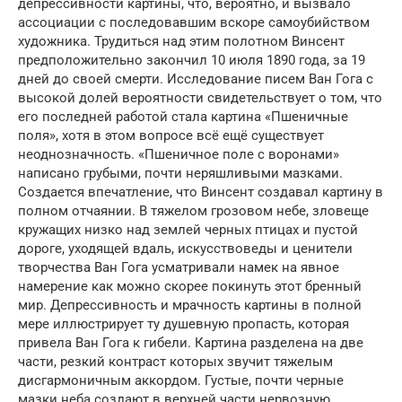
депрессивности картины, что, вероятно, и вызвало
ассоциации с последовавшим вскоре самоубийством
художника. Трудиться над этим полотном Винсент
предположительно закончил 10 июля 1890 года, за 19
дней до своей смерти. Исследование писем Ван Гога с
высокой долей вероятности свидетельствует о том, что
его последней работой стала картина «Пшеничные
поля», хотя в этом вопросе всё ещё существует
неоднозначность. «Пшеничное поле с воронами»
написано грубыми, почти неряшливыми мазками.
Создается впечатление, что Винсент создавал картину в
полном отчаянии. В тяжелом грозовом небе, зловеще
кружащих низко над землей черных птицах и пустой
дороге, уходящей вдаль, искусствоведы и ценители
творчества Ван Гога усматривали намек на явное
намерение как можно скорее покинуть этот бренный
мир. Депрессивность и мрачность картины в полной
мере иллюстрирует ту душевную пропасть, которая
привела Ван Гога к гибели. Картина разделена на две
части, резкий контраст которых звучит тяжелым
дисгармоничным аккордом. Густые, почти черные
мазки неба создают в верхней части нервозную