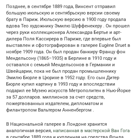
Позднее, в сентябре 1889 года, Винсент отправил
большую июльскую и сентябрьскую версии своему
брату в Париж. Июльскую версию в 1900 году продала
вдова Тео художнику Эмилю Шуффенекеру . Он прошел
через руки коллекционера Александра Бертье и арт-
дилера Поля Кассирера в Париже, где впервые был
выставлен и сфотографирован в галерее Eugène Druet в
ноябре 1909 года. Он был продан банкиру Францу фон
Мендельсону (1865–1935) в Берлине в 1910 году и
оставался с семьей Мендельсонов в Германии и
Швейцарии, пока не был продан промышленнику
Эмилю Бюрле в Цюрихе в 1952 году. Его сын Дитер
Бюрле купил картину в 1993 году и впоследствии
подарил ее Музею искусств Метрополитен в Нью-Йорке
за 57 долларов. миллионов за счет средств,
пожертвованных издателем, дипломатом и
филантропом Вальтером Анненбергом .
В Национальной галерее в Лондоне хранится
аналогичная версия,
написанная в мастерской Ван Гога
в сентябре 1889 года и купленная на средства Фонда