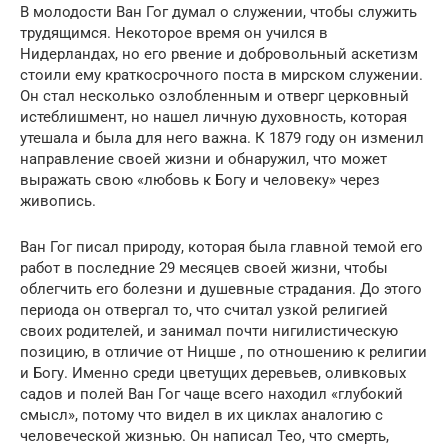
В молодости Ван Гог думал о служении, чтобы служить
трудящимся. Некоторое время он учился в
Нидерландах, но его рвение и добровольный аскетизм
стоили ему краткосрочного поста в мирском служении.
Он стал несколько озлобленным и отверг церковный
истеблишмент, но нашел личную духовность, которая
утешала и была для него важна. К 1879 году он изменил
направление своей жизни и обнаружил, что может
выражать свою «любовь к Богу и человеку» через
живопись.
Ван Гог писал природу, которая была главной темой его
работ в последние 29 месяцев своей жизни, чтобы
облегчить его болезни и душевные страдания. До этого
периода он отвергал то, что считал узкой религией
своих родителей, и занимал почти нигилистическую
позицию, в отличие от Ницше , по отношению к религии
и Богу. Именно среди цветущих деревьев, оливковых
садов и полей Ван Гог чаще всего находил «глубокий
смысл», потому что видел в их циклах аналогию с
человеческой жизнью. Он написал Тео, что смерть,