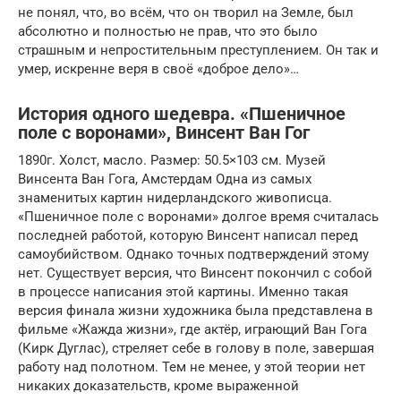
не понял, что, во всём, что он творил на Земле, был
абсолютно и полностью не прав, что это было
страшным и непростительным преступлением. Он так и
умер, искренне веря в своё «доброе дело»…
История одного шедевра. «Пшеничное
поле с воронами», Винсент Ван Гог
1890г. Холст, масло. Размер: 50.5×103 см. Музей
Винсента Ван Гога, Амстердам Одна из самых
знаменитых картин нидерландского живописца.
«Пшеничное поле с воронами» долгое время считалась
последней работой, которую Винсент написал перед
самоубийством. Однако точных подтверждений этому
нет. Существует версия, что Винсент покончил с собой
в процессе написания этой картины. Именно такая
версия финала жизни художника была представлена в
фильме «Жажда жизни», где актёр, играющий Ван Гога
(Кирк Дуглас), стреляет себе в голову в поле, завершая
работу над полотном. Тем не менее, у этой теории нет
никаких доказательств, кроме выраженной