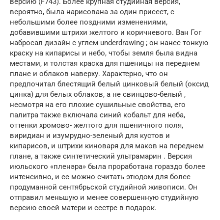
версию (F743). Более крупная студийная версия,
вероятно, была нарисована за один присест, с
небольшими более поздними изменениями,
добавившими штрихи желтого и коричневого. Ван Гог
набросал дизайн с углем underdrawing ; он нанес тонкую
краску на кипарисы и небо, чтобы земля была видна
местами, и толстая краска для пшеницы на переднем
плане и облаков наверху. Характерно, что он
предпочитал блестящий белый цинковый белый (оксид
цинка) для белых облаков, а не свинцово-белый ,
несмотря на его плохие сушильные свойства, его
палитра также включала синий кобальт для неба,
оттенки
хромово-
желтого для пшеничного поля,
виридиан и изумрудно-зеленый для кустов и
кипарисов, и штрихи киноваря для маков на переднем
плане, а также синтетический ультрамарин . Версия
июльского «пленэра» была проработана гораздо более
интенсивно, и ее можно считать этюдом для более
продуманной сентябрьской студийной живописи. Он
отправил меньшую и менее совершенную студийную
версию своей матери и сестре в подарок.