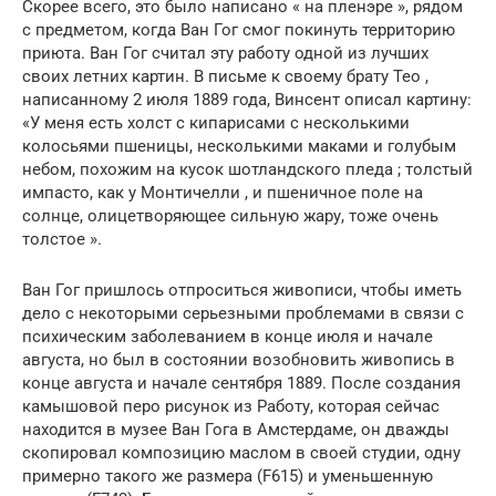
Скорее всего, это было написано « на пленэре », рядом
с предметом, когда Ван Гог смог покинуть территорию
приюта. Ван Гог считал эту работу одной из лучших
своих летних картин. В письме к своему брату Тео ,
написанному 2 июля 1889 года, Винсент описал картину:
«У меня есть холст с кипарисами с несколькими
колосьями пшеницы, несколькими маками и голубым
небом, похожим на кусок шотландского пледа ; толстый
импасто, как у Монтичелли , и пшеничное поле на
солнце, олицетворяющее сильную жару, тоже очень
толстое ».
Ван Гог пришлось отпроситься живописи, чтобы иметь
дело с некоторыми серьезными проблемами в связи с
психическим заболеванием в конце июля и начале
августа, но был в состоянии возобновить живопись в
конце августа и начале сентября 1889. После создания
камышовой перо рисунок из Работу, которая сейчас
находится в музее Ван Гога в Амстердаме, он дважды
скопировал композицию маслом в своей студии, одну
примерно такого же размера (F615) и уменьшенную