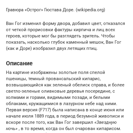
Гравюра «Острог» Гюстава Доре. (wikipedia.org)
Ван Гог изменил форму двора, добавил цвет, отказался
от четкой прорисовки фактуры кирпича и лиц всех
героев, которые мог бы разглядеть зритель. Чтобы
показать, насколько глубок каменный мешок, Ван Гог
(как и Доре) изобразил двух летящих птиц.
Описание
На картине изображены золотые поля спелой
пшеницы, темный провансальский кипарис,
возвышающийся как зеленый обелиск справа, и более
светло-зеленые оливковые деревья посередине, с
холмами и горами, видимыми позади, и белыми
облаками, кружащимися в лазурном небе над ними.
Первая версия (F717) была написана в конце июня или
начале июля 1889 года, в период безумной живописи и
вскоре после того, как Ван Гог завершил
«Звездную
ночь»
, в то время, когда он был очарован кипарисом.