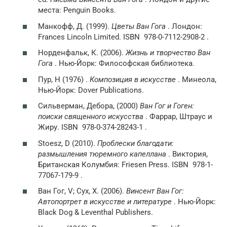
места: Penguin Books.
Манкофф, Д. (1999).
Цветы Ван Гога
. Лондон:
Frances Lincoln Limited. ISBN 978-0-7112-2908-2 .
Норденфальк, К. (2006).
Жизнь и творчество Ван
Гога
. Нью-Йорк: Философская библиотека.
Пур, H (1976) .
Композиция в искусстве
. Минеола,
Нью-Йорк: Dover Publications.
Сильверман, Дебора, (2000)
Ван Гог и Гоген:
поиски священного искусства
. Фаррар, Штраус и
Жиру. ISBN 978-0-374-28243-1 .
Stoesz, D (2010).
Проблески благодати:
размышления тюремного капеллана
. Виктория,
Британская Колумбия: Friesen Press. ISBN 978-1-
77067-179-9 .
Ван Гог, V; Сух, Х. (2006).
Винсент Ван Гог:
Автопортрет в искусстве и литературе
. Нью-Йорк:
Black Dog & Leventhal Publishers.