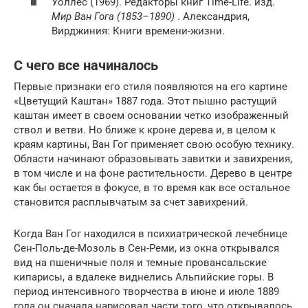
Уоллес (1969). Редакторы книг Time-Life. изд.
Мир Ван Гога (1853–1890)
. Александрия,
Вирджиния: Книги времени-жизни.
С чего все начиналось
Первые признаки его стиля появляются на его картине
«Цветущий Каштан» 1887 года. Этот пышно растущий
каштан имеет в своем основании четко изображенный
ствол и ветви. Но ближе к кроне дерева и, в целом к
краям картины, Ван Гог применяет свою особую технику.
Области начинают образовывать завитки и завихрения,
в том числе и на фоне растительности. Дерево в центре
как бы остается в фокусе, в то время как все остальное
становится расплывчатым за счет завихрений.
Когда Ван Гог находился в психиатрической лечебнице
Сен-Поль-де-Мозоль в Сен-Реми, из окна открывался
вид на пшеничные поля и темные провансальские
кипарисы, а вдалеке виднелись Альпийские горы. В
период интенсивного творчества в июне и июле 1889
года он сначала нарисовал части того, что открывалось