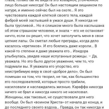
лицо больше никогда! Он был настоящим хищником по
натуре, и именно сейчас был на охоте… Я это
чувствовала каждой клеткой своего тела, каждой
фиброй моей застывшей в ужасе души. Я никогда не
была трусливой… Но я слишком много была наслышана
об этом страшном человеке, и знала – его не остановит
ничто, если он решит, что хочет заполучить меня в свои
цепкие лапы. Он сметал любые преграды, когда дело
касалось «еретиков». И его боялись даже короли… В
какой-то степени я даже уважала его… Изидора
улыбнулась, увидев наши испуганные рожицы. – Да,
уважала. Но это было другое уважение, чем то, что
подумали вы. Я уважала его упорство, его
неистребимую веру в своё «доброе дело». Он был
помешан на том, что творил, не так, как большинство
его последователей, которые просто грабили,
насиловали и наслаждались жизнью. Караффа никогда
ничего не брал и никогда никого не насиловал.
Женщины, как таковые, не существовали для него
вообще. Он был «воином Христа» от начала до конца, и
до последнего своего вздоха… Правда, он так никогда и