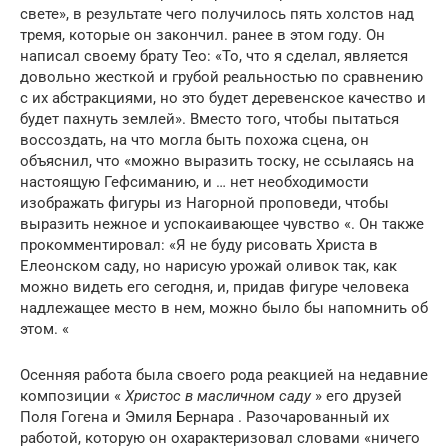
свете», в результате чего получилось пять холстов над
тремя, которые он закончил. ранее в этом году. Он
написал своему брату Тео: «То, что я сделал, является
довольно жесткой и грубой реальностью по сравнению
с их абстракциями, но это будет деревенское качество и
будет пахнуть землей». Вместо того, чтобы пытаться
воссоздать, на что могла быть похожа сцена, он
объяснил, что «можно выразить тоску, не ссылаясь на
настоящую Гефсиманию, и … нет необходимости
изображать фигуры из Нагорной проповеди, чтобы
выразить нежное и успокаивающее чувство «. Он также
прокомментировал: «Я не буду рисовать Христа в
Елеонском саду, но нарисую урожай оливок так, как
можно видеть его сегодня, и, придав фигуре человека
надлежащее место в нем, можно было бы напомнить об
этом. «
Осенняя работа была своего рода реакцией на недавние
композиции «
Христос в масличном саду
» его друзей
Поля Гогена и Эмиля Бернара . Разочарованный их
работой, которую он охарактеризовал словами «ничего