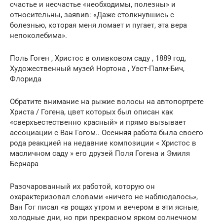
счастье и несчастье «необходимы, полезны» и
относительны, заявив: «Даже столкнувшись с
болезнью, которая меня ломает и пугает, эта вера
непоколебима».
Поль Гоген , Христос в оливковом саду , 1889 год,
Художественный музей Нортона , Уэст-Палм-Бич,
Флорида
Обратите внимание на рыжие волосы на автопортрете
Христа / Гогена, цвет которых был описан как
«сверхъестественно красный» и прямо вызывает
ассоциации с Ван Гогом.. Осенняя работа была своего
рода реакцией на недавние композиции « Христос в
масличном саду » его друзей Поля Гогена и Эмиля
Бернара
Разочарованный их работой, которую он
охарактеризовал словами «ничего не наблюдалось»,
Ван Гог писал «в рощах утром и вечером в эти ясные,
холодные дни, но при прекрасном ярком солнечном