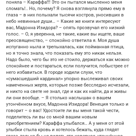
поняла – Караффа!!! Это он пытался мысленно меня
сломать!.. Но, почему? Я снова взглянула прямо ему в
глаза – в них полыхали тысячи костров, уносивших в
небо невинные души… – Какие же книги интересуют
вас, Мадонна Изидора? – опять прозвучал его низкий
голос. – О, я уверенна, не такие, какие вы ищете, ваше
преосвященство, – спокойно ответила я. Моя душа
испуганно ныла и трепыхалась, как пойманная птица,
но я точно знала, что показать ему это никак нельзя.
Надо было, чего бы это не стоило, держаться как можно
спокойнее и постараться, если получится, побыстрее от
него избавиться. В городе ходили слухи, что
«сумасшедший кардинал» упорно выслеживал своих
намеченных жертв, которые позже бесследно исчезали,
и никто на свете не знал, где и как их найти, да и живы
ли они вообще. – Я столько наслышан о вашем
утончённом вкусе, Мадонна Изидора! Венеция только и
говорит – о вас! Удостоите ли вы меня такой чести,
поделитесь ли вы со мной вашим новым
приобретением? Караффа улыбался… А у меня от этой
улыбки стыла кровь и хотелось бежать, куда глядят
глаза, только бы не видеть это коварное, утончённое