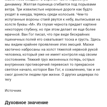
динамику. Желтая пшеница сгибается под порывами
ветра. Три извилистые неровные дороги как будто
уходят в никуда, теряясь среди колосьев. Чем-то
испуганные вороны стаей рвутся к небу, выписывая на
холсте буквы «М». Их глухая чернота придает картине
некоторую глубину, но при этом делает ее еще более
мрачной. Ван Гог писал, что при виде бескрайних
пшеничных полей его охватывает тоска и грусть. Здесь
мы видим крайнее проявление этих эмоций. Мазки
хаотично набросаны на холст тяжелой нервной рукой
человека, который уже не имеет контроля над своим
состоянием. Тяжкий груз жизненных потерь, острых
внутренних противоречий перевесил то прекрасное
светлое начало, которое Ван Гог, к сожалению, так и не
смог донести людям при жизни. О других шедеврах по
тегу
Источник
Духовное значение