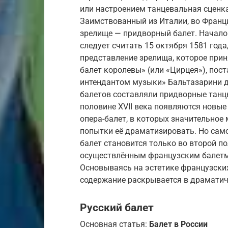
или настроением танцевальная сценка
Заимствованный из Италии, во Франц
зрелище — придворный балет. Начало
следует считать 15 октября 1581 год
представление зрелища, которое при
балет королевы» (или «Цирцея»), пос
интендантом музыки» Бальтазарини 
балетов составляли придворные танцы
половине XVII века появляются новые
опера-балет, в которых значительное
попытки её драматизировать. Но сам
балет становится только во второй по
осуществлённым французским балет
Основываясь на эстетике французских
содержание раскрывается в драматич
Русский балет
Основная статья:
Балет в России