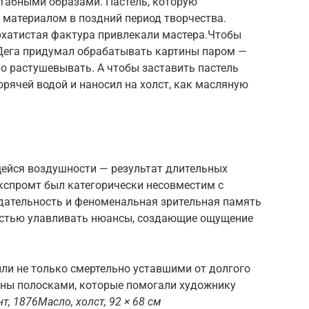
табными образами. Пастель, которую
 материалом в поздний период творчества.
архатистая фактура привлекали мастера.Чтобы
 Дега придумал обрабатывать картины паром —
о растушевывать. А чтобы заставить пастель
орячей водой и наносил на холст, как масляную
ейся воздушности — результат длительных
кспромт был категорически несовместим с
ательность и феноменальная зрительная память
остью улавливать нюансы, создающие ощущение
ыли не только смертельно уставшими от долгого
ены полосками, которые помогали художнику
т, 1876Масло, холст, 92 × 68 см