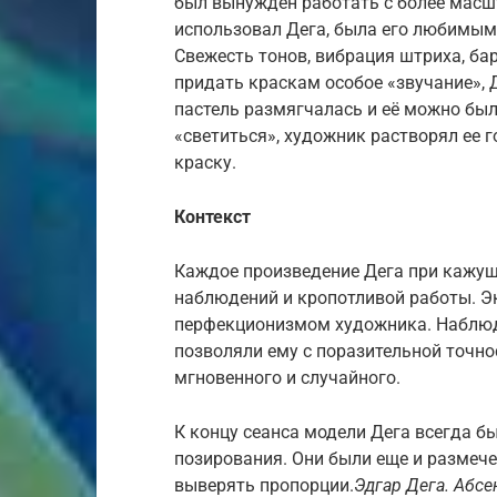
был вынужден работать с более масш
использовал Дега, была его любимым
Свежесть тонов, вибрация штриха, б
придать краскам особое «звучание»,
пастель размягчалась и её можно был
«светиться», художник растворял ее г
краску.
Контекст
Каждое произведение Дега при кажущ
наблюдений и кропотливой работы. Э
перфекционизмом художника. Наблюд
позволяли ему с поразительной точн
мгновенного и случайного.
К концу сеанса модели Дега всегда б
позирования. Они были еще и размеч
выверять пропорции.
Эдгар Дега. Абсен