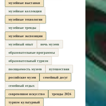
музейные выставки
музейные коллекции
музейные технологии
музейные тренды
музейные экспозиции
музейный опыт
ночь музеев
образовательные программы
образовательный туризм
посещаемость музеев
путешествия
российские музеи
семейный досуг
семейный отдых
современное искусство
тренды 2026
туризм культурный