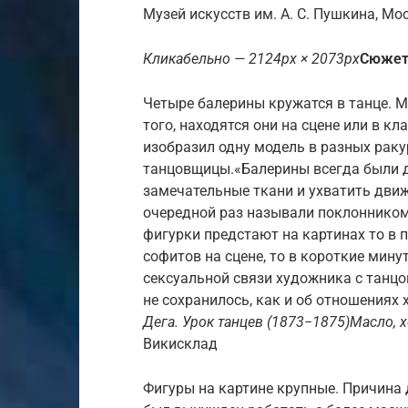
Музей искусств им. А. С. Пушкина, Мо
Кликабельно — 2124px × 2073px
Сюже
Четыре балерины кружатся в танце. Мы
того, находятся они на сцене или в кл
изобразил одну модель в разных раку
танцовщицы.«Балерины всегда были д
замечательные ткани и ухватить движе
очередной раз называли поклоннико
фигурки предстают на картинах то в п
софитов на сцене, то в короткие мин
сексуальной связи художника с танцо
не сохранилось, как и об отношениях
Дега. Урок танцев (1873−1875)Масло, х
Викисклад
Фигуры на картине крупные. Причина 