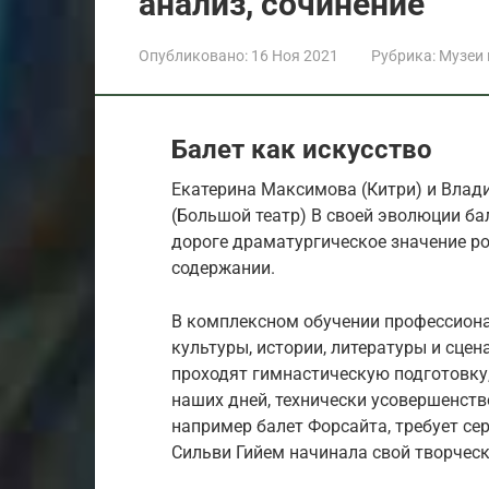
анализ, сочинение
Опубликовано:
16 Ноя 2021
Рубрика:
Музеи
Балет как искусство
Екатерина Максимова (Китри) и Влади
(Большой театр) В своей эволюции бал
дороге драматургическое значение рол
содержании.
В комплексном обучении профессиона
культуры, истории, литературы и сцен
проходят гимнастическую подготовку
наших дней, технически усовершенств
например балет Форсайта, требует се
Сильви Гийем начинала свой творческ