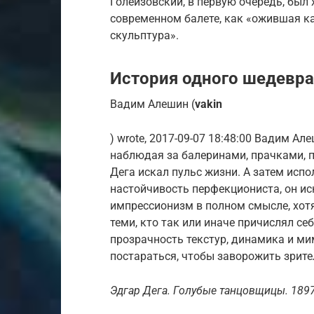
Голейзовский, в первую очередь, был
современном балете, как «ожившая к
скульптура».
История одного шедевра
Вадим Алешин (
vakin
) wrote, 2017-09-07 18:48:00 Вадим Ал
наблюдая за балеринами, прачками, 
Дега искал пульс жизни. А затем испо
настойчивость перфекциониста, он ис
импрессионизм в полном смысле, хотя
теми, кто так или иначе причислял се
прозрачность текстур, динамика и м
постараться, чтобы заворожить зрит
Эдгар Дега. Голубые танцовщицы. 1897Б