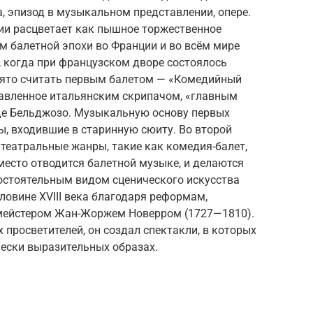
, эпизод в музыкальном представлении, опере.
ии расцветает как пышное торжественное
м балетной эпохи во Франции и во всём мире
а, когда при французском дворе состоялось
нято считать первым балетом — «Комедийный
тавленное итальянским скрипачом, «главным
де Бельджозо. Музыкальную основу первых
, входившие в старинную сюиту. Во второй
 театральные жанры, такие как комедия-балет,
 место отводится балетной музыке, и делаются
остоятельным видом сценического искусства
ловине XVIII века благодаря реформам,
мейстером Жан-Жоржем Новерром (1727—1810).
 просветителей, он создал спектакли, в которых
ески выразительных образах.