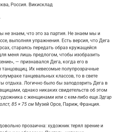
сква, Россия. Викисклад
т
 не знаем, что это за партия. Не знаем мы и
ассе, выполняя упражнения. Есть версия, что Дега
рсах, стараясь передать образ кружащейся
ля меня лишь предлогом, чтобы изобразить
ние», — признавался Дега, когда его в
м танцовщиц. Их невесомые полупрозрачные
олумраке танцевальных классов, то в свете
уты отдыха. Логично было бы заподозрить Дега в
вщицами, однако никаких свидетельств об этом
 художника с женщинами или с кем-либо еще.
Эдгар
олст, 85 × 75 см
Музей Орсе, Париж, Франция.
довольно прозаична: художник терял зрение и