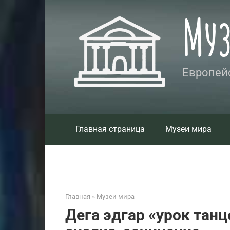
Перейти
Му
к
контенту
Европейс
Главная страница
Музеи мира
Главная
»
Музеи мира
Дега эдгар «урок танц