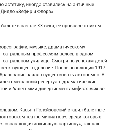
 эстетику, иногда ставились на античные
Дидло «Зефир и Флора».
балете в начале XX века, её провозвестником
 хореографии, музыке, драматическому
 театральным профессиям велось в одном
театральном училище. Смотря по успехам детей
тветствующее отделение. После революции 1917
образование начало существовать автономно. В
нялся смешанный репертуар: драматические
ттой и балетными дивертисментами[
источник не
 Большом, Касьян Голейзовский ставил балетные
монтовском театре миниатюр», среди которых
ts», означающая «ожившую картинку», так как