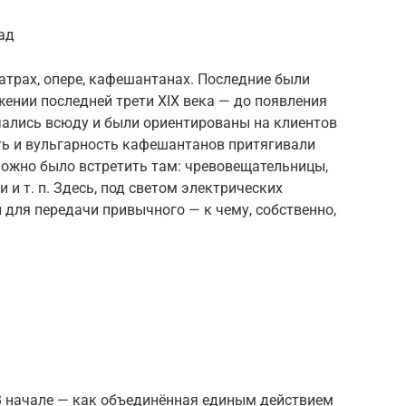
ад
атрах, опере, кафешантанах. Последние были
ении последней трети XIX века — до появления
чались всюду и были ориентированы на клиентов
ь и вульгарность кафешантанов притягивали
можно было встретить там: чревовещательницы,
и т. п. Здесь, под светом электрических
 для передачи привычного — к чему, собственно,
 В начале — как объединённая единым действием