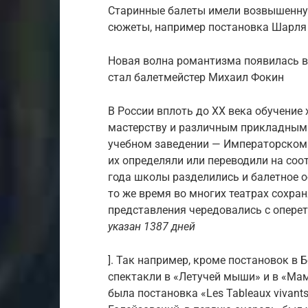
Старинные балеты имели возвышенную
сюжеты, например постановка Шарля 
Новая волна романтизма появилась в 
стал балетмейстер Михаил Фокин
В России вплоть до XX века обучение
мастерству и различным прикладным
учебном заведении — Императорском 
их определяли или переводили на соо
года школы разделились и балетное 
то же время во многих театрах сохра
представления чередовались с опере
указан 1387 дней
]. Так например, кроме постановок в
спектакли в «Летучей мыши» и в «Ма
была постановка «Les Tableaux vivan