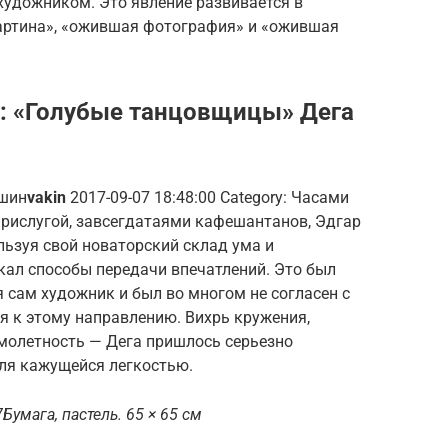
 художником. Это явление развивается в
артина», «ожившая фотография» и «ожившая
: «Голубые танцовщицы» Дега
ешин
vakin
2017-09-07 18:48:00 Category: Часами
прислугой, завсегдатаями кафешантанов, Эдгар
льзуя свой новаторский склад ума и
кал способы передачи впечатлений. Это был
 сам художник и был во многом не согласен с
бя к этому направлению. Вихрь кружения,
имолетность — Дега пришлось серьезно
еля кажущейся легкостью.
умага, пастель. 65 × 65 см