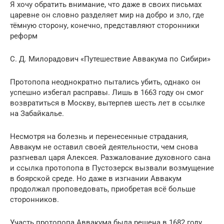
Я хочу обратить внимание, что даже в своих письмах
царевне он словно разделяет мир на добро и зло, где
тёмную сторону, конечно, представляют сторонники
реформ
С. Д. Милорадович «Путешествие Аввакума по Сибири»
Протопопа неоднократно пытались убить, однако он
успешно избегал расправы. Лишь в 1663 году он смог
возвратиться в Москву, вытерпев шесть лет в ссылке
на Забайкалье.
Несмотря на болезнь и перенесенные страдания,
Аввакум не оставил своей деятельности, чем снова
разгневал царя Алексея. Разжалование духовного сана
и ссылка протопопа в Пустозерск вызвали возмущение
в боярской среде. Но даже в изгнании Аввакум
продолжал проповедовать, приобретая всё больше
сторонников.
Участь протопопа Аввакума была решена в 1682 году,