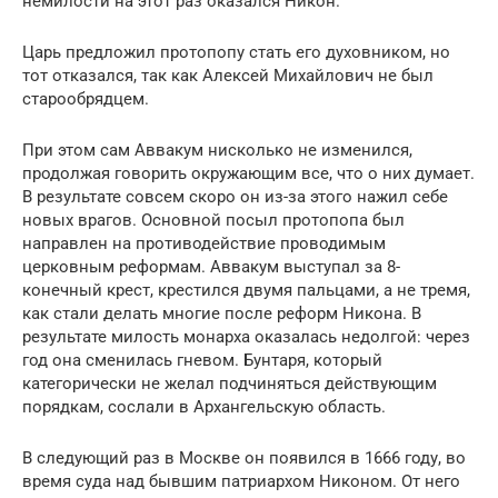
немилости на этот раз оказался Никон.
Царь предложил протопопу стать его духовником, но
тот отказался, так как Алексей Михайлович не был
старообрядцем.
При этом сам Аввакум нисколько не изменился,
продолжая говорить окружающим все, что о них думает.
В результате совсем скоро он из-за этого нажил себе
новых врагов. Основной посыл протопопа был
направлен на противодействие проводимым
церковным реформам. Аввакум выступал за 8-
конечный крест, крестился двумя пальцами, а не тремя,
как стали делать многие после реформ Никона. В
результате милость монарха оказалась недолгой: через
год она сменилась гневом. Бунтаря, который
категорически не желал подчиняться действующим
порядкам, сослали в Архангельскую область.
В следующий раз в Москве он появился в 1666 году, во
время суда над бывшим патриархом Никоном. От него