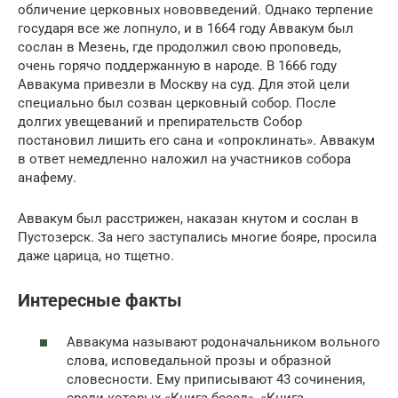
обличение церковных нововведений. Однако терпение
государя все же лопнуло, и в 1664 году Аввакум был
сослан в Мезень, где продолжил свою проповедь,
очень горячо поддержанную в народе. В 1666 году
Аввакума привезли в Москву на суд. Для этой цели
специально был созван церковный собор. После
долгих увещеваний и препирательств Собор
постановил лишить его сана и «опроклинать». Аввакум
в ответ немедленно наложил на участников собора
анафему.
Аввакум был расстрижен, наказан кнутом и сослан в
Пустозерск. За него заступались многие бояре, просила
даже царица, но тщетно.
Интересные факты
Аввакума называют родоначальником вольного
слова, исповедальной прозы и образной
словесности. Ему приписывают 43 сочинения,
среди которых «Книга бесед», «Книга