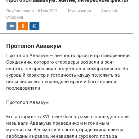
Опубликовано:
16 Ноя 2021
Музеи мира
Алексей
Смирнов
Протопоп Аввакум
Протопоп Аввакум – личность яркая и противоречивая.
Священник, которого староверы возвели в ранг
святого, не признавал полутонов и компромиссов. За
суровый характер и готовность «душу положить за
овцы своя» его ненавидели враги и боготворили
последователи.
Протопоп Аввакум
Его авторитет в XVII веке был огромен: последователи
называли Аввакума праведником и гонимым
мучеником. Вельможи и паства, придерживавшиеся
свободных нравов, ненавидели сурового попа за