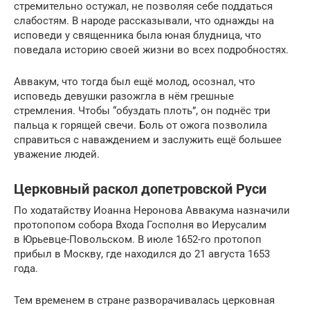
стремительно остужал, не позволяя себе поддаться
слабостям. В народе рассказывали, что однажды на
исповеди у священника была юная блудница, что
поведала историю своей жизни во всех подробностях.
Аввакум, что тогда был ещё молод, осознал, что
исповедь девушки разожгла в нём грешные
стремления. Чтобы “обуздать плоть”, он поднёс три
пальца к горящей свечи. Боль от ожога позволила
справиться с наваждением и заслужить ещё большее
уважение людей.
Церковный раскол допетровской Руси
По ходатайству Иоанна Неронова Аввакума назначили
протопопом собора Входа Госполня во Иерусалим
в Юрьевце-Повольском. В июле 1652-го протопоп
прибыл в Москву, где находился до 21 августа 1653
года.
Тем временем в стране разворачивалась церковная