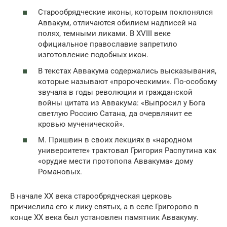
Старообрядческие иконы, которым поклонялся
Аввакум, отличаются обилием надписей на
полях, темными ликами. В XVIII веке
официальное православие запретило
изготовление подобных икон.
В текстах Аввакума содержались высказывания,
которые называют «пророческими». По-особому
звучала в годы революции и гражданской
войны цитата из Аввакума: «Выпросил у Бога
светлую Россию Сатана, да очервлянит ее
кровью мученической».
М. Пришвин в своих лекциях в «народном
университете» трактовал Григория Распутина как
«орудие мести протопопа Аввакума» дому
Романовых.
В начале XX века старообрядческая церковь
причислила его к лику святых, а в селе Григорово в
конце XX века был установлен памятник Аввакуму.