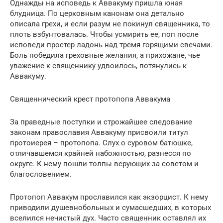
Однажды на исповедь к Аввакуму пришла юная
блудница. По церковным канонам она детально
описала грехи, и если разум не покинул священника, то
плоть взбунтовалась. Чтобы усмирить ее, поп после
исповеди простер ладонь над тремя горящими свечами.
Боль победила греховные желания, а прихожане, чье
уважение к священнику удвоилось, потянулись к
Аввакуму.
Священнический крест протопопа Аввакума
За праведные поступки и строжайшее следование
законам православия Аввакуму присвоили титул
протоиерея – протопопа. Слух о суровом батюшке,
отличавшемся крайней набожностью, разнесся по
округе. К нему пошли толпы верующих за советом и
благословением.
Протопоп Аввакум прославился как экзорцист. К нему
приводили душевнобольных и сумасшедших, в которых
вселился нечистый дух. Часто священник оставлял их