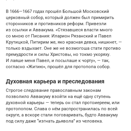
В 1666—1667 годах прошёл Большой Московский
церковный собор, который должен был примирить
сторонников и противников реформ. Привезли
из ссылки и Аввакума. «Стязавшеся власти много
со мною от Писания: Иларион Рязанский и Павел
Крутицкой, Питирим же, яко красная девка, нишкнет, —
только вздыхает. Оне же не возмогоша стати противо
премудрости и силы Христовы, но токмо укоряху.
И лаяше меня Павел, и посылаше к чорту», — так,
согласно «Житию», прошёл для протопопа собор.
Духовная карьера и преследования
Строгое следование православным законам
позволило Аввакуму взойти на ещё одну ступень
духовной карьеры — теперь он стал протоиереем, или
протопопом. Слава о нём распространилась по всей
округе, а вскоре стали поговаривать, будто Аввакуму
под силу даже “изгнать дьявола” из человека.