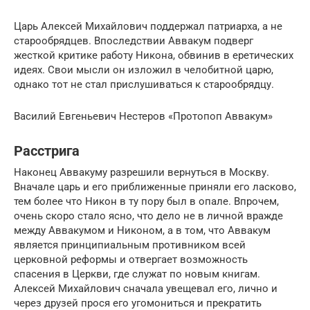
Царь Алексей Михайлович поддержал патриарха, а не
старообрядцев. Впоследствии Аввакум подверг
жесткой критике работу Никона, обвинив в еретических
идеях. Свои мысли он изложил в челобитной царю,
однако тот не стал прислушиваться к старообрядцу.
Василий Евгеньевич Нестеров «Протопоп Аввакум»
Расстрига
Наконец Аввакуму разрешили вернуться в Москву.
Вначале царь и его приближенные приняли его ласково,
тем более что Никон в ту пору был в опале. Впрочем,
очень скоро стало ясно, что дело не в личной вражде
между Аввакумом и Никоном, а в том, что Аввакум
является принципиальным противником всей
церковной реформы и отвергает возможность
спасения в Церкви, где служат по новым книгам.
Алексей Михайлович сначала увещевал его, лично и
через друзей прося его угомониться и прекратить