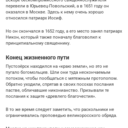
Вскоре бескомпромиссного священнослужителя
перевели в Юрьевец-Повольский, а в 1651 году он
оказался в Москве. Здесь к нему очень хорошо
относился патриарх Иосиф.
Но он скончался в 1652 году, а его место занял патриарх
Никон, который также поначалу благоволил к
принципиальному священнику.
Конец жизненного пути
Пустозёрск находился на «краю земли», но это не
пугало богомольцев. Шли они туда нескончаемым
потоком, чтобы пообщаться с мятежным протопопом.
Обратно уходили, спрятав в своих посохах послания
пастве, обличавшие никонианство. Призывали те
послания к защите «древлего благочестия».
В то же время следует заметить, что раскольники не
ограничивались проповедью великоросского обряда.