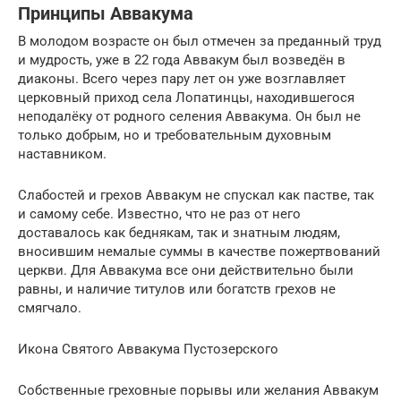
Принципы Аввакума
В молодом возрасте он был отмечен за преданный труд
и мудрость, уже в 22 года Аввакум был возведён в
диаконы. Всего через пару лет он уже возглавляет
церковный приход села Лопатинцы, находившегося
неподалёку от родного селения Аввакума. Он был не
только добрым, но и требовательным духовным
наставником.
Слабостей и грехов Аввакум не спускал как пастве, так
и самому себе. Известно, что не раз от него
доставалось как беднякам, так и знатным людям,
вносившим немалые суммы в качестве пожертвований
церкви. Для Аввакума все они действительно были
равны, и наличие титулов или богатств грехов не
смягчало.
Икона Святого Аввакума Пустозерского
Собственные греховные порывы или желания Аввакум