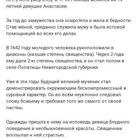
летней девушке Анастасии.
За год до замужества она осиротела и жила в бедности.
Став женой, преданно служила мужу и была истовой
помощницей во всех его делах.
В 1642 году молодого человека рукоположили в
диаконы (низшая степень священства). Через 2 года
ему дали 2-ю степень священства, и он стал попом в
селе Лопатицы Нижегородской губернии.
Уже в эти годы будущий великий мученик стал
демонстрировать окружающим бескомпромиссный и
суровый характер. Он во всём неуклонно следовал
слову божьему и требовал того же самого от своей
паствы.
Однажды пришла к нему на исповедь девица блудного
поведения и необыкновенной красоты. Священник
воспылал к ней страстью.