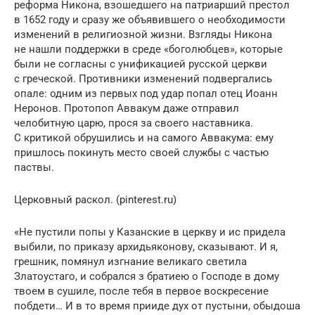
реформа Никона, взошедшего на патриарший престол
в 1652 году и сразу же объявившего о необходимости
изменений в религиозной жизни. Взгляды Никона
не нашли поддержки в среде «боголюбцев», которые
были не согласны с унификацией русской церкви
с греческой. Противники изменений подвергались
опале: одним из первых под удар попал отец Иоанн
Неронов. Протопоп Аввакум даже отправил
челобитную царю, прося за своего наставника.
С критикой обрушились и на самого Аввакума: ему
пришлось покинуть место своей службы с частью
паствы.
Церковный раскол. (pinterest.ru)
«Не пустили попы у Казанские в церкву и ис придела
выбили, по приказу архидьяконову, сказывают. И я,
грешник, помянул изгнание великаго светила
Златоустаго, и собрался з братиею о Господе в дому
твоем в сушиле, после тебя в первое воскресение
побдети… И в то время прииде дух от пустыни, обыдоша