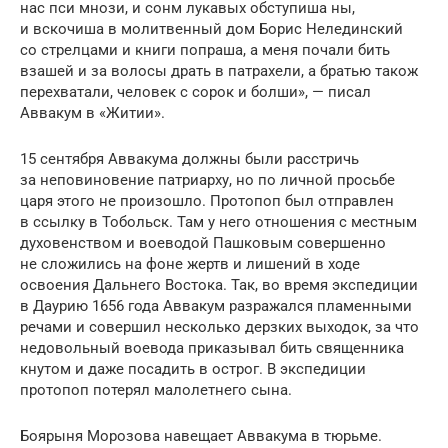
нас пси мнози, и сонм лукавых обступиша ны,
и вскочиша в молитвенный дом Борис Нелединский
со стрелцами и книги попраша, а меня почали бить
взашей и за волосы драть в патрахели, а братью також
перехватали, человек с сорок и болши», — писал
Аввакум в «Житии».
15 сентября Аввакума должны были расстричь
за неповиновение патриарху, но по личной просьбе
царя этого не произошло. Протопоп был отправлен
в ссылку в Тобольск. Там у него отношения с местным
духовенством и воеводой Пашковым совершенно
не сложились на фоне жертв и лишений в ходе
освоения Дальнего Востока. Так, во время экспедиции
в Даурию 1656 года Аввакум разражался пламенными
речами и совершил несколько дерзких выходок, за что
недовольный воевода приказывал бить священника
кнутом и даже посадить в острог. В экспедиции
протопоп потерял малолетнего сына.
Боярыня Морозова навещает Аввакума в тюрьме.