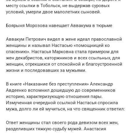
месту ссылки в Тобольск, не выдержав суровых
условий, умерли двое малолетних сыновей.
Боярыня Морозова навещает Аввакума в тюрьме
Аввакум Петрович видел в жене идеал православной
женщины и называл Настасью «помощницей ко
спасению». Настасья Марковна стала примером для
жен декабристов, каторжников и всех ссыльных, для
женщин, отрекшихся от спокойной и благоустроенной
жизни и последовавших за мужьями.
В книге «Наказание без преступления» Александр
Авдеенко вспомнил дошедшую до современников
историю, характеризующую отношения пары.
Измученная очередной ссылкой Настасья спросила
мужа, долго ли ей мучиться, на что священник ответил:
Ответ женщины стал своего рода девизом всех жен,
разделивших тяжкую судьбу мужей. Анастасия