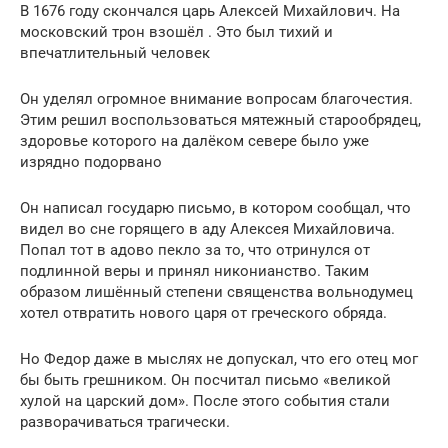
В 1676 году скончался царь Алексей Михайлович. На
московский трон взошёл . Это был тихий и
впечатлительный человек
Он уделял огромное внимание вопросам благочестия.
Этим решил воспользоваться мятежный старообрядец,
здоровье которого на далёком севере было уже
изрядно подорвано
Он написал государю письмо, в котором сообщал, что
видел во сне горящего в аду Алексея Михайловича.
Попал тот в адово пекло за то, что отринулся от
подлинной веры и принял никонианство. Таким
образом лишённый степени священства вольнодумец
хотел отвратить нового царя от греческого обряда.
Но Федор даже в мыслях не допускал, что его отец мог
бы быть грешником. Он посчитал письмо «великой
хулой на царский дом». После этого события стали
разворачиваться трагически.