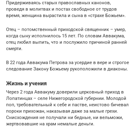
Придерживаясь старых православных канонов,
проведя в молитвах и постах свободное от трудов
время, женщина вырастила и сына в «страхе Божьем».
Отец – потомственный приходской священник – умер,
когда сыну исполнилось 15 лет. По словам Аввакума,
отец любил выпить, что и послужило причиной ранней
смерти.
В 22 года Аввакума Петрова за усердие в вере и строгое
следование Закону Божьему рукоположили в диаконы.
Жизнь и учения
Через 2 года Аввакуму доверили церковный приход в
Лопатинцах – селе Нижегородской губернии. Молодой
поп, требовательный к себе и пастве, неистово бичевал
пороки прихожан, наказывая даже за малые грехи.
Снисхождения не получали ни бедные, ни вельможи,
жертвовавшие на храм немалые деньги.