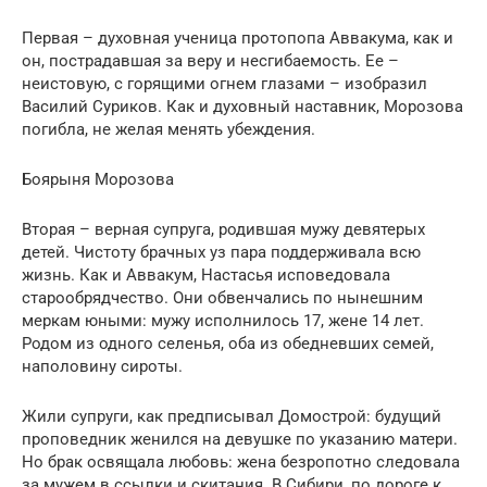
Первая – духовная ученица протопопа Аввакума, как и
он, пострадавшая за веру и несгибаемость. Ее –
неистовую, с горящими огнем глазами – изобразил
Василий Суриков. Как и духовный наставник, Морозова
погибла, не желая менять убеждения.
Боярыня Морозова
Вторая – верная супруга, родившая мужу девятерых
детей. Чистоту брачных уз пара поддерживала всю
жизнь. Как и Аввакум, Настасья исповедовала
старообрядчество. Они обвенчались по нынешним
меркам юными: мужу исполнилось 17, жене 14 лет.
Родом из одного селенья, оба из обедневших семей,
наполовину сироты.
Жили супруги, как предписывал Домострой: будущий
проповедник женился на девушке по указанию матери.
Но брак освящала любовь: жена безропотно следовала
за мужем в ссылки и скитания. В Сибири, по дороге к