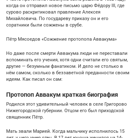
когда он отправил новое письмо царю Фёдору III, где
сурово раскритиковал правление Алексея
Михайловича. По государеву приказу он и его
соратники были сожжены в срубе.
Пётр Мясоедов «Сожжение протопопа Аввакума»
Но даже после смерти Аввакума люди не переставали
вспоминать его учения, хотя одни считали его святым,
другие — безумным фанатиком. И дело не столько в
нём самом, сколько в беззаветной преданности своим
идеям. Как писал он сам:
Протопоп Аввакум краткая биография
Родился этот удивительный человек в селе Григорово
Нижегородской губернии. Отцом его был приходской
священник Пётр.
Мать звали Марией. Когда мальчику исполнилось 15
лет, у него умер отец. В 17 лет юноша женился на 14-