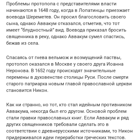
Проблемы протопопа с представителями власти
начинаются в 1648 году, когда в Лопатинцы приезжает
воевода Шереметев. Он просил благословить своего
сына, однако Аввакум отказался, отметив, что тот
имеет “блудностный” вид. Воевода приказал бросить
священника в реку, однако Аввакум сумел спастись,
бежав из села.
Спасаясь от гнева вельмож и возмущений паствы,
протопоп оказался в Москве у своего друга Иоанна
Неронова. В 1652 году происходят значительные
перемены в духовенстве столицы Руси. После смерти
старого патриарха новым главой православной церкви
становится Никон.
Как ни странно, но тот, кто стал идейным противником
Аввакума, некогда был его другом. Основой проблем
стали правки православных книг. Если Аввакум и ряд
других священников требовали сделать это в
соответствии с древнерусскими источниками, то Никон
придерживался идеи переработки греческих текстов.