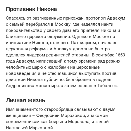
Противник Никона
Спасаясь от разгневанных прихожан, протопоп Аввакум
с семьей перебрался в Москву, где надеялся найти
покровительство у своего давнего приятеля Никона и
ближнего царского окружения. Однако в Москве по
инициативе Никона, ставшего Патриархом, началась
церковная реформа, и Аввакум довольно быстро
сделался лидером ревнителей старины. В сентябре 1653
года Аввакум, написавший к тому времени ряд резких
челобитных царю с жалобами на церковные
нововведения и не стеснявшийся выступать против
действий Никона публично, был брошен в подвал
Андроникова монастыря, а затем сослан в Тобольск.
Личная жизнь
Имя знаменитого старообрядца связывают с двумя
женщинами – Феодосией Морозовой, знакомой
современникам как боярыня Морозова, и женой
Настасьей Марковной.