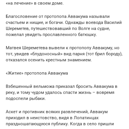
«на лечение» в своем доме.
Благословение от протопопа Аввакума называли
счастьем и нищие, и богачи. Однажды воевода Василий
Шереметев, путешествовавший по Волге на судне,
пожелал увидеть прославленного батюшку.
Матвея Шереметева вывели к протопопу Аввакуму, но
тот, увидев «блудоносный» вид парня (тот брил бороду),
отказался осенить крестным знамением.
«Житие» протопопа Аввакума
Взбешенный вельможа приказал бросить Аввакума в
реку, и тому чудом удалось спасти жизнь – вовремя
подоспели рыбаки.
Аскет и противник всяких развлечений, Аввакум
приходил в неистовство, видя в Лопатинцах
праздношатающуюся публику. Когда в село пришли