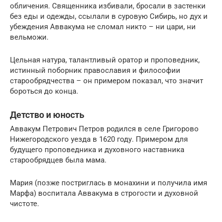
обличения. Священника избивали, бросали в застенки
без еды и одежды, ссылали в суровую Сибирь, но дух и
убеждения Аввакума не сломал никто – ни цари, ни
вельможи.
Цельная натура, талантливый оратор и проповедник,
истинный поборник православия и философии
старообрядчества – он примером показал, что значит
бороться до конца.
Детство и юность
Аввакум Петрович Петров родился в селе Григорово
Нижегородского уезда в 1620 году. Примером для
будущего проповедника и духовного наставника
старообрядцев была мама.
Мария (позже постриглась в монахини и получила имя
Марфа) воспитала Аввакума в строгости и духовной
чистоте.