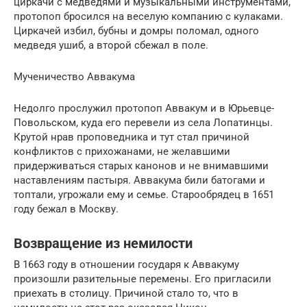
циркачи с медведями и музыкальными инструментами,
протопоп бросился на веселую компанию с кулаками.
Циркачей избил, бубны и домры поломал, одного
медведя ушиб, а второй сбежал в поле.
Мученичество Аввакума
Недолго прослужил протопоп Аввакум и в Юрьевце-
Повольском, куда его перевели из села Лопатинцы.
Крутой нрав проповедника и тут стал причиной
конфликтов с прихожанами, не желавшими
придерживаться старых канонов и не внимавшими
наставлениям пастыря. Аввакума били батогами и
топтали, угрожали ему и семье. Старообрядец в 1651
году бежал в Москву.
Возвращение из немилости
В 1663 году в отношении государя к Аввакуму
произошли разительные перемены. Его пригласили
приехать в столицу. Причиной стало то, что в