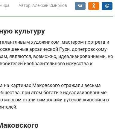
 мира
Автор:
Алексей Смирнов
ную культуру
талантливым художником, мастером портрета и
посвященные архаической Руси, допетровскому
ам, являются, возможно, идеализированными, но
любителей изобразительного искусства к
а на картинах Маковского отражали весьма
общества, при этом богатые идеализированные
во многом стали символами русской живописи в
рителей.
 Маковского