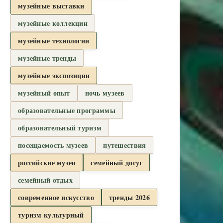
музейные выставки
музейные коллекции
музейные технологии
музейные тренды
музейные экспозиции
музейный опыт
ночь музеев
образовательные программы
образовательный туризм
посещаемость музеев
путешествия
российские музеи
семейный досуг
семейный отдых
современное искусство
тренды 2026
туризм культурный