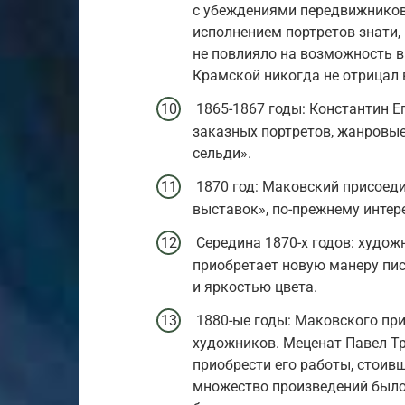
с убеждениями передвижников
исполнением портретов знати,
не повлияло на возможность в
Крамской никогда не отрицал 
1865-1867 годы: Константин 
заказных портретов, жанровые
сельди».
1870 год: Маковский присоед
выставок», по-прежнему инте
Середина 1870-х годов: художн
приобретает новую манеру пи
и яркостью цвета.
1880-ые годы: Маковского при
художников. Меценат Павел Тр
приобрести его работы, стоив
множество произведений было 