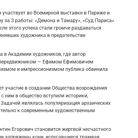
ч участвует во Всемирной выставке в Париже и
у за 3 работы: «Демона и Тамару», «Суд Париса»
сле этого успеха стали громче раздаваться
винявших художника в предательстве
а в Академии художников, где автор
м передвижником — Ефимом Ефимовичем
низмом и импрессионизмом публика обвинила
ет участие в создании Общества возрождения
 с ним в общество вступили историки,
 Задачей являлась популяризация архаических
ительно к современным художественным
антин Егорович становится жертвой несчастного
ли запряжены кони, испугавшиеся трамвая,