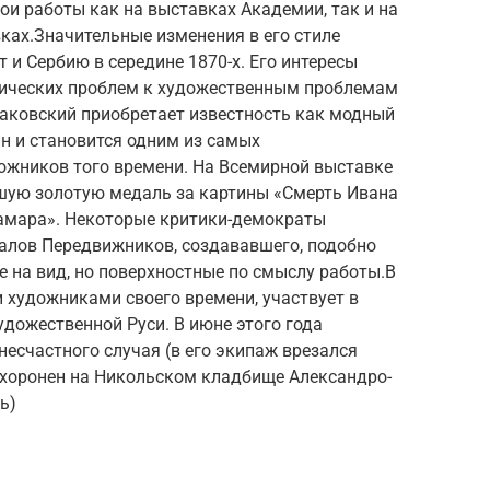
и работы как на выставках Академии, так и на
ах.Значительные изменения в его стиле
 и Сербию в середине 1870-х. Его интересы
гических проблем к художественным проблемам
Маковский приобретает известность как модный
ин и становится одним из самых
жников того времени. На Всемирной выставке
ьшую золотую медаль за картины «Смерть Ивана
Тамара». Некоторые критики-демократы
еалов Передвижников, создававшего, подобно
 на вид, но поверхностные по смыслу работы.В
и художниками своего времени, участвует в
дожественной Руси. В июне этого года
несчастного случая (в его экипаж врезался
Похоронен на Никольском кладбище Александро-
ь)