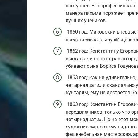
поступает. Его профессиональ
манера письма поражает препо
лучших учеников.
1860 год: Маковский впервые 
представив картину «Исцелени
1862 год: Константину Егоров
выставке, и на этот раз он п
убивают сына Бориса Годунова
1863 год: как ни удивительно
четырнадцати» и скандально у
бунтарям, ему не достается Б
1863 год: Константин Егорови
передвижников, только что ор
четырнадцати». Но на этот мо
художником, поэтому надолго 
фешенебельная мастерская, ар