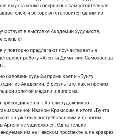
ная выучка и уже совершенно самостоятельная
давателей, и вскоре он становится одним из
участвует в выставке Академии художеств,
е слепых».
ичу повторно предлагают поучаствовать в
редставляет работу «Агенты Димитрия Самозванца
».
, но баловень судьбы примыкает к «Бунту
ходит из Академии. В результате, как и прочим
ольшой золотой медали и диплома.
ч присоединяется к Артели художников-
ганизованной Иваном Крамским в итоге «Бунта
мент он уже был востребованным и дорогим
в Артели не задержался. Одна только
ендуемая им на Невском проспекте, шла вразрез