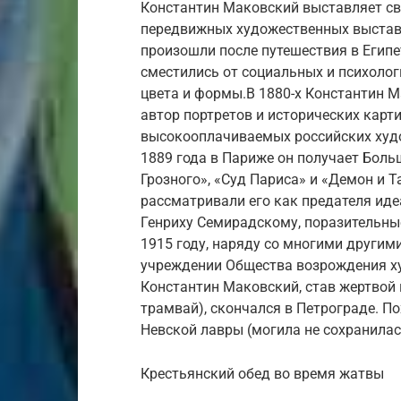
Константин Маковский выставляет сво
передвижных художественных выставк
произошли после путешествия в Египет
сместились от социальных и психоло
цвета и формы.В 1880-х Константин 
автор портретов и исторических карт
высокооплачиваемых российских худо
1889 года в Париже он получает Бол
Грозного», «Суд Париса» и «Демон и 
рассматривали его как предателя ид
Генриху Семирадскому, поразительные
1915 году, наряду со многими другим
учреждении Общества возрождения ху
Константин Маковский, став жертвой 
трамвай), скончался в Петрограде. 
Невской лавры (могила не сохранилас
Крестьянский обед во время жатвы