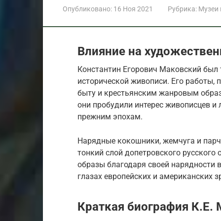
Опубликовано:
16 Ноя 2021
Рубрика:
Музеи
Влияние на художествен
Константин Егорович Маковский был 
исторической живописи. Его работы, 
быту и крестьянским жанровым образ
они пробудили интерес живописцев и 
прежним эпохам.
Нарядные кокошники, жемчуга и парч
тонкий слой допетровского русского 
образы благодаря своей нарядности 
глазах европейских и американских з
Краткая биография К.Е.