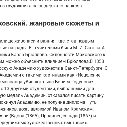
тнего художника не выдержало наркоза.
аковский. жанровые сюжеты и
чилище живописи и ваяния, где, став первым
ные награды. Его учителями были М. И. Скотти, А.
ученики Карла Брюллова. Склонность Маковского к
м можно объяснить влиянием Брюллова.В 1858
рскую Академию художеств в Санкт-Петербурге. С
 Академии с такими картинами как «Исцеление
Самозванца убивают сына Бориса Годунова»
те с 13 другими студентами, выбранными для
тую медаль Академии, отказался писать картину
покинул Академию, не получив диплома.Чуть
дожников, возглавляемой Иваном Крамским,
ни (Вдова (1865), Продавец сельди (1867) и т.
у передвижных художественных выставок».