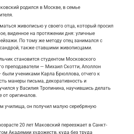
ковский родился в Москве, в семье
ителя.
иматься живописью у своего отца, который просил
ное, виденное на протяжении дня: уличные
ейзажи. По тому же методу отец занимался с
сандрой, также ставшими живописцами.
мальчик становится студентом Московского
го преподаватели — Михаил Скотти, Аполлон
 были учениками Карла Брюллова, отчего к
сть манеры письма, декоративность и
учился у Василия Тропинина, научившись делать
е от оригиналов.
ом училища, он получил малую серебряную
.
возрасте 20 лет Маковский переезжает в Санкт-
нтом Академии художеств, куда без труда