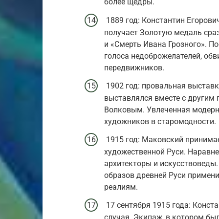
более щедры.
1889 год: Константин Егорови
получает Золотую медаль сраз
и «Смерть Ивана Грозного». По
голоса недоброжелателей, об
передвижников.
1902 год: провальная выставк
выставлялся вместе с други
Волковым. Увлеченная модер
художников в старомодности.
1915 год: Маковский принима
художественной Руси. Наравне
архитекторы и искусствоведы.
образов древней Руси примен
реалиям.
17 сентября 1915 года: Конст
случая. Экипаж, в котором бы