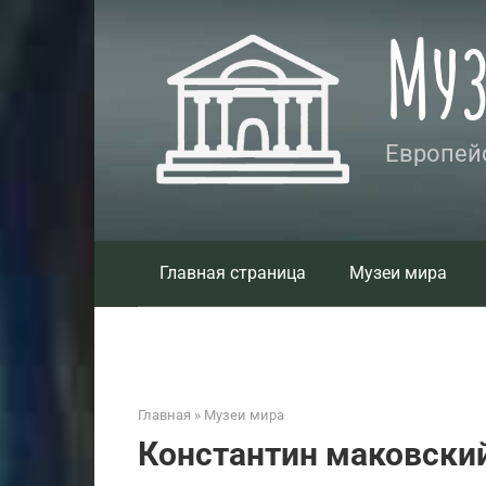
Перейти
Му
к
контенту
Европейс
Главная страница
Музеи мира
Главная
»
Музеи мира
Константин маковски