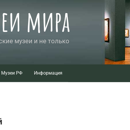
зеи мира
кие музеи и не только
Музеи РФ
Информация
й