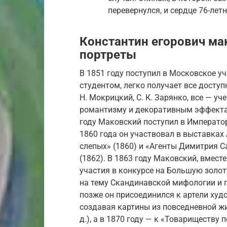
перевернулся, и сердце 76-ле
Константин егорович м
портреты
В 1851 году поступил в Московское у
студентом, легко получает все доступ
Н. Мокрицкий, С. К. Зарянко, все — 
романтизму и декоративным эффекта
году Маковский поступил в Императо
1860 года он участвовал в выставках
слепых» (1860) и «Агенты Димитрия 
(1862). В 1863 году Маковский, вмес
участия в конкурсе на Большую золо
на тему Скандинавской мифологии и 
позже он присоединился к артели ху
создавая картины из повседневной жиз
д.), а в 1870 году — к «Товариществ