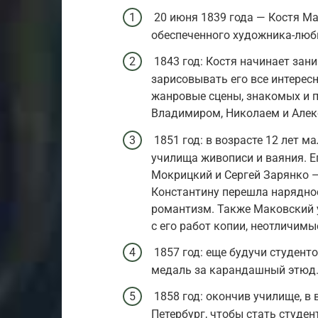
20 июня 1839 года — Костя Ма
обеспеченного художника-люб
1843 год: Костя начинает зан
зарисовывать его все интерес
жанровые сцены, знакомых и п
Владимиром, Николаем и Алек
1851 год: в возрасте 12 лет 
училища живописи и ваяния. Е
Мокрицкий и Сергей Зарянко —
Константину перешла нарядно
романтизм. Также Маковский 
с его работ копии, неотличимы
1857 год: еще будучи студент
медаль за карандашный этюд
1858 год: окончив училище, в 
Петербург, чтобы стать студе