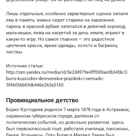
Лишь отдельные, особенно характерные сценки запали
ему в память: важно сидят старики на завалинке,
парень в красной рубахе затесался в девичий хоровод,
мальчишки, лежа на нагретой за день земле, играют в
какую-то игру. Но самое главное — это радостное
цветение красок, яркие одежды, золото и багрянец
листвы
Источник статьи:
http://zen.yandex.ru/media/id/5e2d4979e4fff000ae0b345b/2-
boris-kustodiev-derevenskie-prazdniki-i-iarmarki-
5f46056b69db446e263a5165
Провинциальное детство
Борис Кустодиев родился 7 марта 1878 года в Астрахани,
окраинном губернском городе, далёком от
политических событий, но довольно развитом: здесь
был первоклассный порт, работали училища, пансионы,
банки, больницы. Отец Бориса Михаил Лукич был