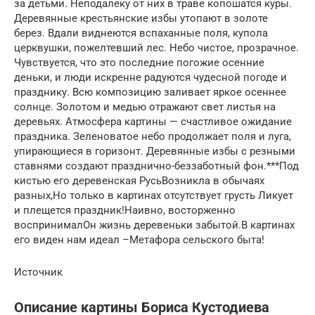
за детьми. Неподалеку от них в траве копошатся куры.
Деревянные крестьянские избы утопают в золоте
берез. Вдали виднеются вспаханные поля, купола
церквушки, пожелтевший лес. Небо чистое, прозрачное.
Чувствуется, что это последние погожие осенние
деньки, и люди искренне радуются чудесной погоде и
празднику. Всю композицию заливает яркое осеннее
солнце. Золотом и медью отражают свет листья на
деревьях. Атмосфера картины — счастливое ожидание
праздника. Зеленоватое небо продолжает поля и луга,
упирающиеся в горизонт. Деревянные избы с резными
ставнями создают празднично-беззаботный фон.***Под
кистью его деревенская РусьВозникла в обычаях
разных,Но только в картинах отсутствует грусть Ликует
и плещется праздник!Наивно, восторженно
воспринималОн жизнь деревеньки забытой.В картинах
его виден нам идеал –Метафора сельского быта!
Источник
Описание картины Бориса Кустодиева