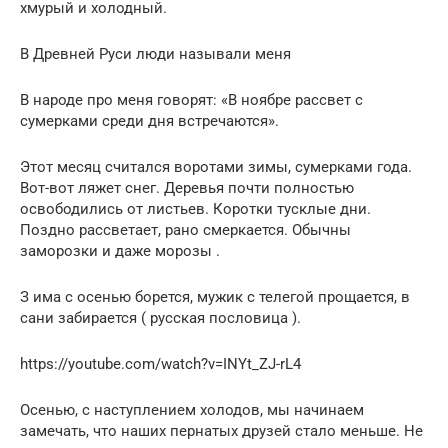
хмурый и холодный.
В Древней Руси люди называли меня
В народе про меня говорят: «В ноябре рассвет с
сумерками среди дня встречаются».
Этот месяц считался воротами зимы, сумерками года.
Вот-вот ляжет снег. Деревья почти полностью
освободились от листьев. Коротки тусклые дни.
Поздно рассветает, рано смеркается. Обычны
заморозки и даже морозы .
З има с осенью борется, мужик с телегой прощается, в
сани забирается ( русская пословица ).
https://youtube.com/watch?v=INYt_ZJ-rL4
Осенью, с наступлением холодов, мы начинаем
замечать, что наших пернатых друзей стало меньше. Не