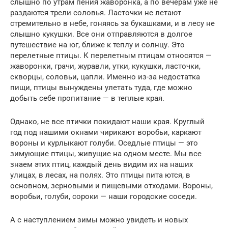
слышно по утрам пения жаворонка, а по вечерам уже не
раздаются трели соловья. Ласточки не летают
стремительно в небе, гоняясь за букашками, и в лесу не
слышно кукушки. Все они отправляются в долгое
путешествие на юг, ближе к теплу и солнцу. Это
перелетные птицы. К перелетным птицам относятся —
жаворонки, грачи, журавли, утки, кукушки, ласточки,
скворцы, соловьи, цапли. Именно из-за недостатка
пищи, птицы вынуждены улетать туда, где можно
добыть себе пропитание — в теплые края.
Однако, не все птички покидают наши края. Круглый
год под нашими окнами чирикают воробьи, каркают
вороны и курлыкают голуби. Оседлые птицы — это
зимующие птицы, живущие на одном месте. Мы все
знаем этих птиц, каждый день видим их на наших
улицах, в лесах, на полях. Это птицы пита ются, в
основном, зерновыми и пищевыми отходами. Вороны,
воробьи, голуби, сороки — наши городские соседи.
А с наступлением зимы можно увидеть и новых