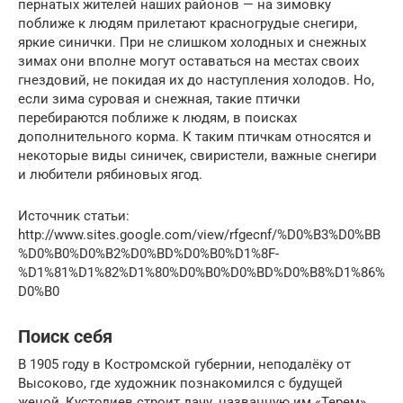
пернатых жителей наших районов — на зимовку
поближе к людям прилетают красногрудые снегири,
яркие синички. При не слишком холодных и снежных
зимах они вполне могут оставаться на местах своих
гнездовий, не покидая их до наступления холодов. Но,
если зима суровая и снежная, такие птички
перебираются поближе к людям, в поисках
дополнительного корма. К таким птичкам относятся и
некоторые виды синичек, свиристели, важные снегири
и любители рябиновых ягод.
Источник статьи:
http://www.sites.google.com/view/rfgecnf/%D0%B3%D0%BB
%D0%B0%D0%B2%D0%BD%D0%B0%D1%8F-
%D1%81%D1%82%D1%80%D0%B0%D0%BD%D0%B8%D1%86%
D0%B0
Поиск себя
В 1905 году в Костромской губернии, неподалёку от
Высоково, где художник познакомился с будущей
женой, Кустодиев строит дачу, названную им «Терем».