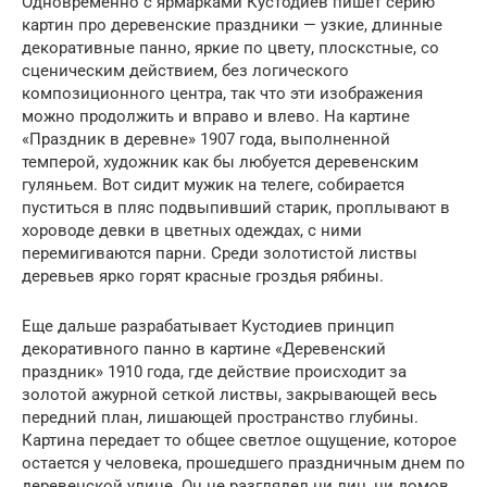
Одновременно с ярмарками Кустодиев пишет серию
картин про деревенские праздники — узкие, длинные
декоративные панно, яркие по цвету, плоскстные, со
сценическим действием, без логического
композиционного центра, так что эти изображения
можно продолжить и вправо и влево. На картине
«Праздник в деревне» 1907 года, выполненной
темперой, художник как бы любуется деревенским
гуляньем. Вот сидит мужик на телеге, собирается
пуститься в пляс подвыпивший старик, проплывают в
хороводе девки в цветных одеждах, с ними
перемигиваются парни. Среди золотистой листвы
деревьев ярко горят красные гроздья рябины.
Еще дальше разрабатывает Кустодиев принцип
декоративного панно в картине «Деревенский
праздник» 1910 года, где действие происходит за
золотой ажурной сеткой листвы, закрывающей весь
передний план, лишающей пространство глубины.
Картина передает то общее светлое ощущение, которое
остается у человека, прошедшего праздничным днем по
деревенской улице. Он не разглядел ни лиц, ни домов