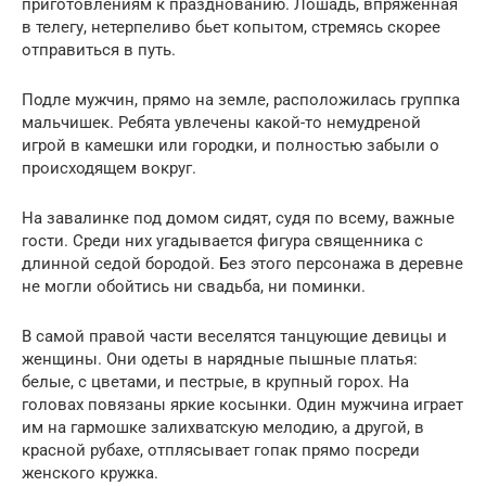
приготовлениям к празднованию. Лошадь, впряженная
в телегу, нетерпеливо бьет копытом, стремясь скорее
отправиться в путь.
Подле мужчин, прямо на земле, расположилась группка
мальчишек. Ребята увлечены какой-то немудреной
игрой в камешки или городки, и полностью забыли о
происходящем вокруг.
На завалинке под домом сидят, судя по всему, важные
гости. Среди них угадывается фигура священника с
длинной седой бородой. Без этого персонажа в деревне
не могли обойтись ни свадьба, ни поминки.
В самой правой части веселятся танцующие девицы и
женщины. Они одеты в нарядные пышные платья:
белые, с цветами, и пестрые, в крупный горох. На
головах повязаны яркие косынки. Один мужчина играет
им на гармошке залихватскую мелодию, а другой, в
красной рубахе, отплясывает гопак прямо посреди
женского кружка.