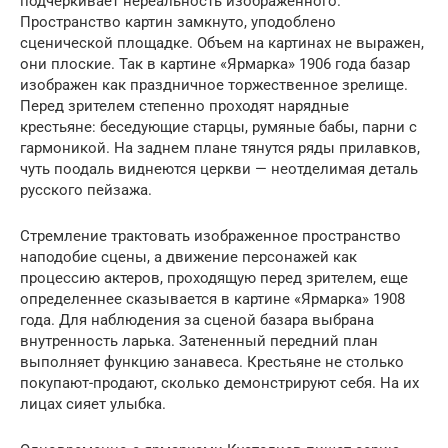
подчеркивает нереальность изображенного.
Пространство картин замкнуто, уподоблено
сценической площадке. Объем на картинах не выражен,
они плоские. Так в картине «Ярмарка» 1906 года базар
изображен как праздничное торжественное зрелище.
Перед зрителем степенно проходят нарядные
крестьяне: беседующие старцы, румяные бабы, парни с
гармоникой. На заднем плане тянутся ряды прилавков,
чуть поодаль виднеются церкви — неотделимая деталь
русского пейзажа.
Стремление трактовать изображенное пространство
наподобие сцены, а движение персонажей как
процессию актеров, проходящую перед зрителем, еще
определеннее сказывается в картине «Ярмарка» 1908
года. Для наблюдения за сценой базара выбрана
внутренность ларька. Затененный передний план
выполняет функцию занавеса. Крестьяне не столько
покупают-продают, сколько демонстрируют себя. На их
лицах сияет улыбка.