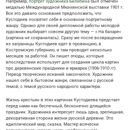
Например,
портрет художника Билибина
был отмечен
медалью Международной Мюнхенской выставки 1901 г.
Все это давало основание предположить, что
Кустодиев посвятит себя в основном портретному
жанру. Однако для своей дипломной работы молодой
художник выбирает совсем другую тему — » На базаре»
(картина не сохранилась). Сразу же после возвращения
из заграницы Кустодиев едет в провинцию, в
Костромскую губернию, и там проводит несколько
месяцев за работой. Он пишет этюды, которые
впоследствии использует для создания цикла картин
про деревенские праздники и ярмарки (1906-1910 гг).
Период творческих исканий закончился. Художник
нашел себя в бытовом жанре, связанном с русской
темой, с темой русского народного характера.
Жизнь крестьян в этих картинах Кустодиева предстает
перед нами как беспечный, бесконечно длящийся
праздник. Художника интересует лишь одна, зрелищная,
декоративная сторона жизни русской деревни. Это
идиллический мир, сказка. Мастер всячески