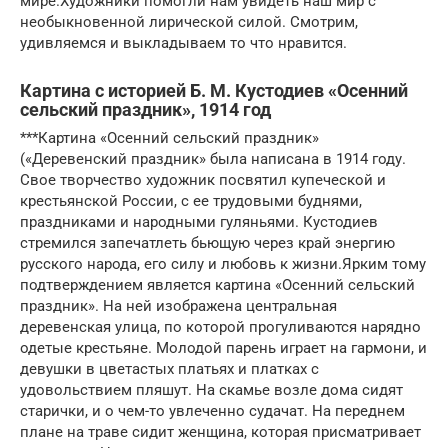
мире.Художники помогли нам увидеть наш мир с
необыкновенной лирической силой. Смотрим,
удивляемся и выкладываем то что нравится.
Картина с историей Б. М. Кустодиев «Осенний
сельский праздник», 1914 год
***Картина «Осенний сельский праздник»
(«Деревенский праздник» была написана в 1914 году.
Свое творчество художник посвятил купеческой и
крестьянской России, с ее трудовыми буднями,
праздниками и народными гуляньями. Кустодиев
стремился запечатлеть бьющую через край энергию
русского народа, его силу и любовь к жизни.Ярким тому
подтверждением является картина «Осенний сельский
праздник». На ней изображена центральная
деревенская улица, по которой прогуливаются нарядно
одетые крестьяне. Молодой парень играет на гармони, и
девушки в цветастых платьях и платках с
удовольствием пляшут. На скамье возле дома сидят
старички, и о чем-то увлеченно судачат. На переднем
плане на траве сидит женщина, которая присматривает