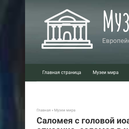
Перейти
Му
к
контенту
Европейс
Главная страница
Музеи мира
Главная
»
Музеи мира
Саломея с головой ио