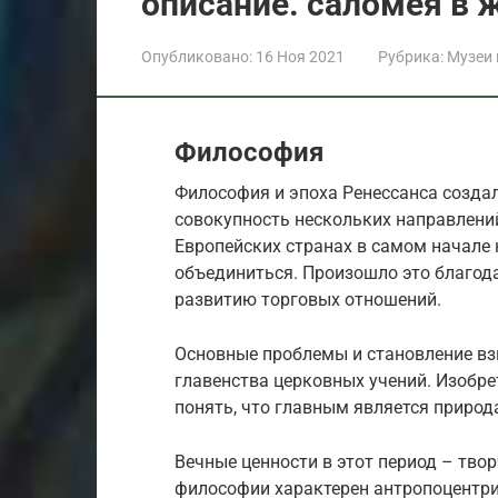
описание. саломея в 
Опубликовано:
16 Ноя 2021
Рубрика:
Музеи
Философия
Философия и эпоха Ренессанса созда
совокупность нескольких направлений
Европейских странах в самом начале н
объединиться. Произошло это благод
развитию торговых отношений.
Основные проблемы и становление вз
главенства церковных учений. Изобре
понять, что главным является природа
Вечные ценности в этот период – тво
философии характерен антропоцентриз