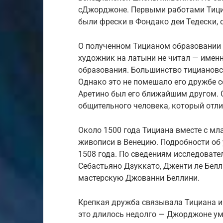
сДжорджоне. Первыми работами Тици
были фрески в Фондако деи Тедески,
О полученном Тицианом образовании н
художник на латыни не читал — имен
образования. Большинство тициановск
Однако это не помешало его дружбе с
Аретино был его ближайшим другом. 
общительного человека, который отл
Около 1500 года Тициана вместе с м
живописи в Венецию. Подробности об 
1508 года. По сведениям исследовате
Себастьяно Дзуккато, Дженти ле Белл
мастерскую Джованни Беллини.
Крепкая дружба связывала Тициана и
это длилось недолго — Джорджоне уме