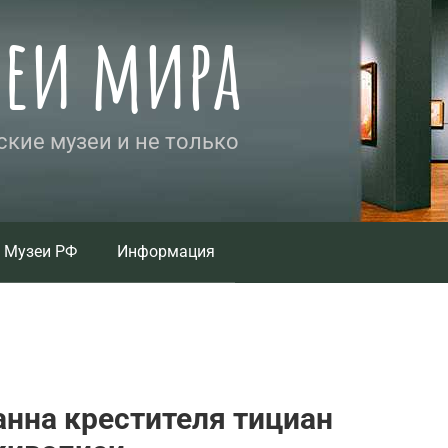
зеи мира
кие музеи и не только
Музеи РФ
Информация
анна крестителя тициан