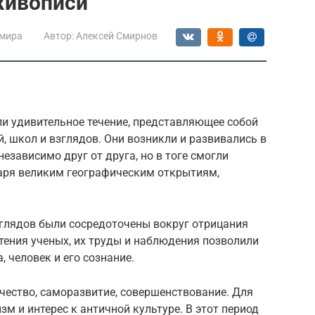
живописи
 мира
Автор:
Алексей Смирнов
ли удивительное течение, представляющее собой
, школ и взглядов. Они возникли и развивались в
езависимо друг от друга, но в тоге смогли
аря великим географическим открытиям,
глядов были сосредоточены вокруг отрицания
тения ученых, их труды и наблюдения позволили
, человек и его сознание.
рчество, саморазвитие, совершенствование. Для
м и интерес к античной культуре. В этот период