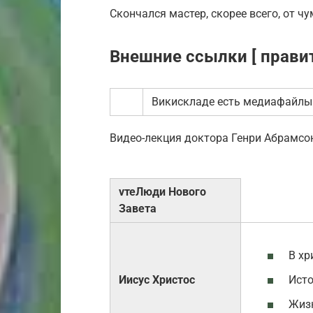
Скончался мастер, скорее всего, от ч
Внешние ссылки [ правит
Викискладе есть медиафайлы 
Видео-лекция доктора Генри Абрамсо
vтеЛюди Нового
Завета
В хр
Ист
Иисус Христос
Жизн