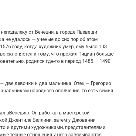
 неподалеку от Венеции, в городе Пьеве ди
ка не удалось — ученые до сих пор об этом
1576 году, когда художник умер, ему было 103
тво склоняется к тому, что прожил Тициан больше
довательно, родился где-то в период 1485 — 1490
 — две девочки и два мальчика. Отец — Грегорио
ачальником народного ополчения, то есть семья
хал вВенецию. Он работал в мастерской
кой Джентиле Беллини, затем у Джованни
тто и другими художниками, представителями
мые тесные отношения у него завязываются