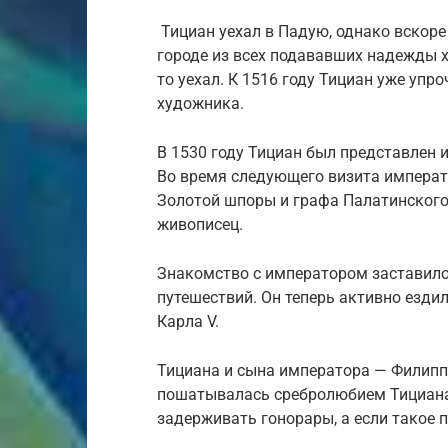
Тициан уехал в Падую, однако вскоре
городе из всех подававших надежды х
то уехал. К 1516 году Тициан уже упр
художника.
В 1530 году Тициан был представлен
Во время следующего визита импера
Золотой шпоры и графа Палатинского.
живописец.
Знакомство с императором заставило
путешествий. Он теперь активно ездил
Карла V.
Тициана и сына императора — Филиппа
пошатывалась сребролюбием Тициана
задерживать гонорары, а если такое 