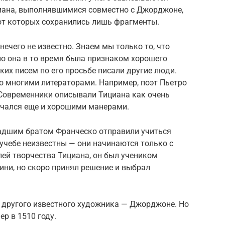
ана, выполнявшимися совместно с Джорджоне,
 от которых сохранились лишь фрагменты.
ечего не известно. Знаем мы только то, что
но она в то время была признаком хорошего
их писем по его просьбе писали другие люди.
о многими литераторами. Например, поэт Пьетро
Современники описывали Тициана как очень
ичался еще и хорошими манерами.
ладшим братом Франческо отправили учиться
учебе неизвестны — они начинаются только с
лей творчества Тициана, он был учеником
ини, но скоро принял решение и выбрал
 другого известного художника — Джорджоне. Но
р в 1510 году.