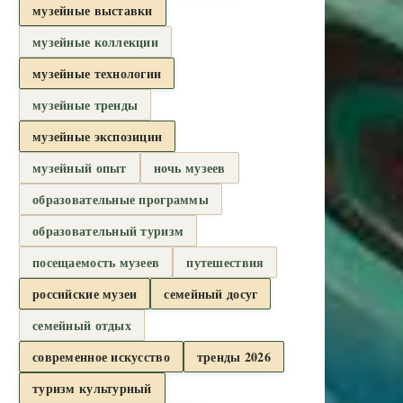
музейные выставки
музейные коллекции
музейные технологии
музейные тренды
музейные экспозиции
музейный опыт
ночь музеев
образовательные программы
образовательный туризм
посещаемость музеев
путешествия
российские музеи
семейный досуг
семейный отдых
современное искусство
тренды 2026
туризм культурный