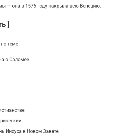
умы — она в 1576 году накрыла всю Венецию.
ь ]
по теме .
на о Саломее
истианстве
орический
ь Иисуса в Новом Завете