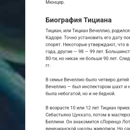
Мюнцер.
Биография Тициана
Тициан, или Тициан Вечеллио, родился
Кадоре. Точно установить его дату по
спорят. Некоторые утверждают, что в 
года, другие — 98 — 99 лет. Большинс
80-ти, но никак не больше 90 лет. Сле
гг.
В семье Вечеллио было четверо детей
Вечеллио — был инспектором шахт и н
была небогатой, но и не бедной.
В возрасте 10 или 12 лет Тициан прие
Себастьяно Цуккато, потом в мастерс
Беллини. Он знакомится сЛоренцо Ло
венецианской школы живописи. Но са