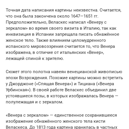
Точная дата написания картины неизвестна. Считается,
что она была закончена около 1647—1651 гг.
Предположительно, Веласкес написал «Венеру с
зеркалом» во время своего визита в Италию, так как
инквизиция в Испании запрещала писать обнажённое
женское тело. Также влиянием целомудренного
испанского мировоззрения считается то, что Венера
изображена, в отличие от итальянских «Венер»,
лежащей спиной к зрителю.
Сюжет этого полотна навеян венецианской живописью
эпохи Возрождения. Похожие картины можно встретить
у Джорджоне («Спящая Венера») и Тициана («Венера
Урбинская»). В своей работе Веласкес объединил две
устоявшиеся позы, в которых изображалась Венера —
полулежащая и с зеркалом.
«Венера с зеркалом» — единственное сохранившееся
изображение обнажённого женского тела кисти
Веласкеса. До 1813 года картина хранилась в частных