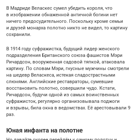
В Мадриде Веласкес сумел убедить короля, что
в изображении обнаженной античной богини нет
ничего предосудительного. Поскольку кроме семьи
и друзей монарха полотно никто не видел, то картину
сохранили.
В 1914 году суфражистка, будущий лидер женского
подразделения Британского союза фашистов Мэри
Ричардсон, вооруженная садовой тяпкой, атаковала
картину. По словам Мэри, гнусные мужчины смотрели
на шедевр Веласкеса, истекая сладострастными
слюнями. Английские реставраторы, сумевшие
восстановить полотно, совершили чудо. Кстати,
Ричардсон, будучи одной из самых воинственных
суфражисток, регулярно организовывала поджоги
и взрывы, била окна в ведомствах. Её арестовывали 9
раз.
Юная инфанта на полотне
Но давайте скорее перейдём к самому полотну и