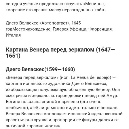
сегодня учёные продолжают изучать «Менины»,
творение это хранит массу неразгаданных тайн.
Диего Веласкес «Автопортрет», 1645
годМестонахождение: Галерея Уффици, Флоренция,
Италия
Картина Венера перед зеркалом (1647—
1651)
Диего Веласкес(1599—1660)
«Венера перед зеркалом» (исп. La Venus del espejo) —
картина испанского художника Диего Веласкеса,
изображающая полулежащую обнажённую Венеру. Она
смотрится в зеркало, которое держит перед ней Амур.
Богиня показана спиной к зрителю (это очень
необычно), а её лицо можно видеть только в зеркале.
Венера Веласкеса воплощает испанский идеал женской
красоты: она хрупка и пропорции ее фигуры далеки от
античной «правильности».