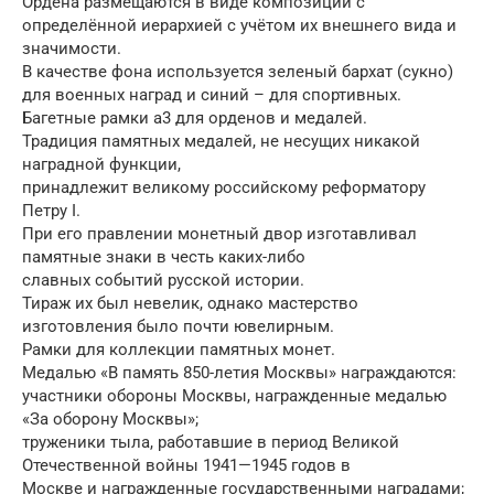
Ордена размещаются в виде композиции с
определённой иерархией с учётом их внешнего вида и
значимости.
В качестве фона используется зеленый бархат (сукно)
для военных наград и синий – для спортивных.
Багетные рамки а3 для орденов и медалей.
Традиция памятных медалей, не несущих никакой
наградной функции,
принадлежит великому российскому реформатору
Петру I.
При его правлении монетный двор изготавливал
памятные знаки в честь каких-либо
славных событий русской истории.
Тираж их был невелик, однако мастерство
изготовления было почти ювелирным.
Рамки для коллекции памятных монет.
Медалью «В память 850-летия Москвы» награждаются:
участники обороны Москвы, награжденные медалью
«За оборону Москвы»;
труженики тыла, работавшие в период Великой
Отечественной войны 1941—1945 годов в
Москве и награжденные государственными наградами;