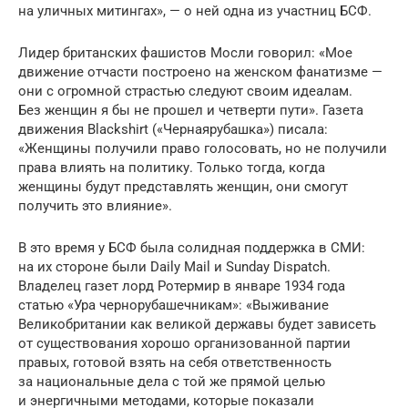
на уличных митингах», — о ней одна из участниц БСФ.
Лидер британских фашистов Мосли говорил: «Мое
движение отчасти построено на женском фанатизме —
они с огромной страстью следуют своим идеалам.
Без женщин я бы не прошел и четверти пути». Газета
движения Blackshirt («Чернаярубашка») писала:
«Женщины получили право голосовать, но не получили
права влиять на политику. Только тогда, когда
женщины будут представлять женщин, они смогут
получить это влияние».
В это время у БСФ была солидная поддержка в СМИ:
на их стороне были Daily Mail и Sunday Dispatch.
Владелец газет лорд Ротермир в январе 1934 года
статью «Ура чернорубашечникам»: «Выживание
Великобритании как великой державы будет зависеть
от существования хорошо организованной партии
правых, готовой взять на себя ответственность
за национальные дела с той же прямой целью
и энергичными методами, которые показали