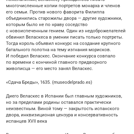
многочисленные копии портретов монарха и членов
его семьи. Против нового фаворита Филиппа
объединились старожилы двора — другие художники,
которым было не по нраву соседство
с новоиспеченным гением. Один из недоброжелателей
обвинил Веласкеса в умении писать только портреты.
Тогда король объявил конкурс на создание крупного
батального полотна на тему изгнания морисков.
И победил Веласкес. Окончание конкурса совпало
по времени с кончиной главного придворного
живописца — его место занял Веласкес.
«Сдача Бреды», 1635. (museodelprado.es)
Диего Веласкес в Испании был главным художников,
но за пределами родины оставался практически
неизвестным. Виной тому — закрытость испанского
двора, инквизиционая цензура и консервативность
испанцев XVII века