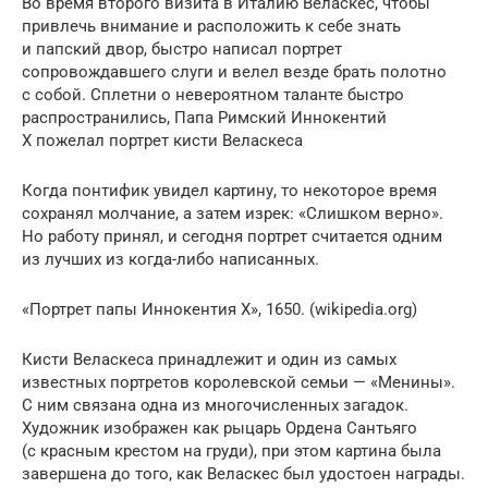
Во время второго визита в Италию Веласкес, чтобы
привлечь внимание и расположить к себе знать
и папский двор, быстро написал портрет
сопровождавшего слуги и велел везде брать полотно
с собой. Сплетни о невероятном таланте быстро
распространились, Папа Римский Иннокентий
Х пожелал портрет кисти Веласкеса
Когда понтифик увидел картину, то некоторое время
сохранял молчание, а затем изрек: «Слишком верно».
Но работу принял, и сегодня портрет считается одним
из лучших из когда-либо написанных.
«Портрет папы Иннокентия X», 1650. (wikipedia.org)
Кисти Веласкеса принадлежит и один из самых
известных портретов королевской семьи — «Менины».
С ним связана одна из многочисленных загадок.
Художник изображен как рыцарь Ордена Сантьяго
(с красным крестом на груди), при этом картина была
завершена до того, как Веласкес был удостоен награды.