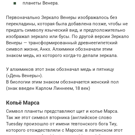
планеты Венера.
Первоначально Зеркало Венеры изображалось без
перекладины, которая была добавлена позже, чтобы не
придать символу языческий вид, и предположительно
изображал зеркало или бусы. По другой версии Зеркало
Венеры — трансформированный древнеегипетский
символ жизни, Анкх. Алхимики обозначали этим
знаком медь, из которого когда-то делали зеркала.
У алхимиков этот знак обозначал медь и пятницу
(«День Венеры»).
В биологии этим знаком обозначается женский пол
(знак введен Карлом Линнеем, 18 век)
Копьё Марса
Символ планеты представляют щит и копье Марса.
Так же этот символ вторника (английское слово
Tuesday произошло от имени тевтонского бога Тиу,
которого отождествляли с Марсом: в латинском этот