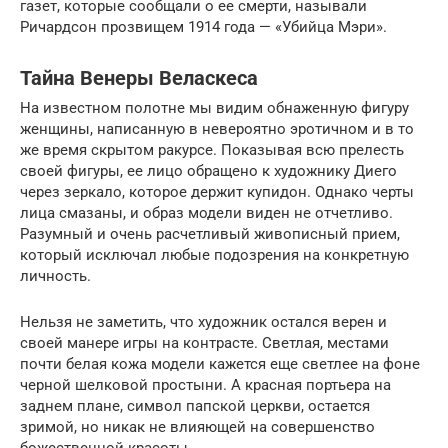
газет, которые сообщали о ее смерти, называли
Ричардсон прозвищем 1914 года — «Убийца Мэри».
Тайна Венеры Веласкеса
На известном полотне мы видим обнаженную фигуру
женщины, написанную в невероятно эротичном и в то
же время скрытом ракурсе. Показывая всю прелесть
своей фигуры, ее лицо обращено к художнику Диего
через зеркало, которое держит купидон. Однако черты
лица смазаны, и образ модели виден не отчетливо.
Разумный и очень расчетливый живописный прием,
который исключал любые подозрения на конкретную
личность.
Нельзя не заметить, что художник остался верен и
своей манере игры на контрасте. Светлая, местами
почти белая кожа модели кажется еще светлее на фоне
черной шелковой простыни. А красная портьера на
заднем плане, символ папской церкви, остается
зримой, но никак не влияющей на совершенство