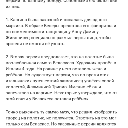
версий по данному поводу. Основными являются две
из них:
1. Картина была заказной и писалась для одного
маркиза. В образе Венеры предстала его фаворитка и
по совместимости танцовщицу Анну Дамину.
Живописец специально размыл черты лица, чтобы
зрители не смогли её узнать.
2. Вторая версия предполагает, что на полотне была
возлюбленная самого Веласкеса. Художник провёл в
Италии 4 года. На родине у него остались жена и
ребёнок. Но существует версия, что во время этих
итальянских путешествий живописец увлёкся своей
коллегой, Фламинией Тривио. Именно её он и
запечатлел на картине. Некоторые утверждали, что от
этой связи у Веласкеса остался ребёнок.
Точно выяснить ту самую музу, что решил изобразить
творец на полотне, не получится. Ответить на это мог
только сам Веласкес. Но указанные версии являются