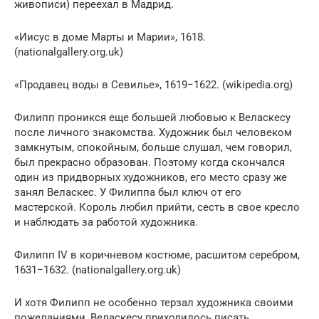
живописи) переехал в Мадрид.
«Иисус в доме Марты и Марии», 1618.
(nationalgallery.org.uk)
«Продавец воды в Севилье», 1619−1622. (wikipedia.org)
Филипп проникся еще большей любовью к Веласкесу
после личного знакомства. Художник был человеком
замкнутым, спокойным, больше слушал, чем говорил,
был прекрасно образован. Поэтому когда скончался
один из придворных художников, его место сразу же
занял Веласкес. У Филиппа был ключ от его
мастерской. Король любил прийти, сесть в свое кресло
и наблюдать за работой художника.
Филипп IV в коричневом костюме, расшитом серебром,
1631−1632. (nationalgallery.org.uk)
И хотя Филипп не особенно терзал художника своими
пожеланиями, Веласкесу приходилось писать