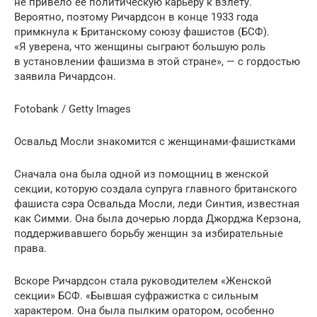
не привело ее политическую карьеру к взлету.
Вероятно, поэтому Ричардсон в конце 1933 года
примкнула к Британскому союзу фашистов (БСФ).
«Я уверена, что женщины сыграют большую роль
в установлении фашизма в этой стране», — с гордостью
заявила Ричардсон.
Fotobank / Getty Images
Освальд Мосли знакомится с женщинами-фашистками
Сначала она была одной из помощниц в женской
секции, которую создала супруга главного британского
фашиста сэра Освальда Мосли, леди Синтия, известная
как Симми. Она была дочерью лорда Джорджа Керзона,
поддерживавшего борьбу женщин за избирательные
права.
Вскоре Ричардсон стала руководителем «Женской
секции» БСФ. «Бывшая суфражистка с сильным
характером. Она была пылким оратором, особенно