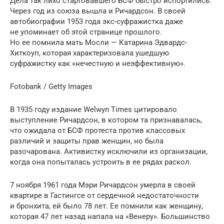
Дела так лихо стартовавшего БСФ быстро испортились.
Через год из союза вышла и Ричардсон. В своей
автобиографии 1953 года экс-суфражистка даже
не упоминает об этой странице прошлого.
Но ее помнила мать Мосли — Катарина Эдвардс-
Хиткоуп, которая характеризовала ушедшую
суфражистку как «нечестную и неэффективную».
Fotobank / Getty Images
В 1935 году издание Welwyn Times цитировало
выступление Ричардсон, в котором та признавалась,
что ожидала от БСФ протеста против классовых
различий и защиты прав женщин, но была
разочарована. Активистку исключили из организации,
когда она попыталась устроить в ее рядах раскол.
7 ноября 1961 года Мэри Ричардсон умерла в своей
квартире в Гастингсе от сердечной недостаточности
и бронхита, ей было 78 лет. Ее помнили как женщину,
которая 47 лет назад напала на «Венеру». Большинство