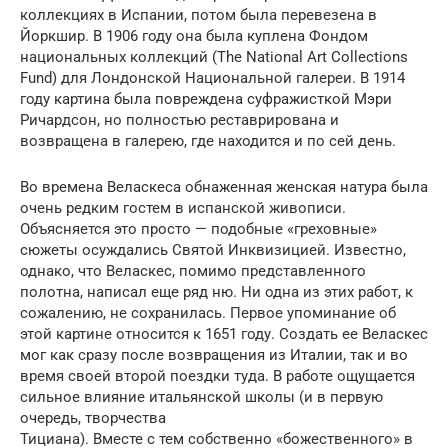
коллекциях в Испании, потом была перевезена в
Йоркшир. В 1906 году она была куплена Фондом
национальных коллекций (The National Art Collections
Fund) для Лондонской Национальной галереи. В 1914
году картина была повреждена суфражисткой Мэри
Ричардсон, но полностью реставрирована и
возвращена в галерею, где находится и по сей день.
Во времена Веласкеса обнаженная женская натура была
очень редким гостем в испанской живописи.
Объясняется это просто — подобные «греховные»
сюжеты осуждались Святой Инквизицией. Известно,
однако, что Веласкес, помимо представленного
полотна, написал еще ряд ню. Ни одна из этих работ, к
сожалению, не сохранилась. Первое упоминание об
этой картине относится к 1651 году. Создать ее Веласкес
мог как сразу после возвращения из Италии, так и во
время своей второй поездки туда. В работе ощущается
сильное влияние итальянской школы (и в первую
очередь, творчества
Тициана). Вместе с тем собственно «божественного» в