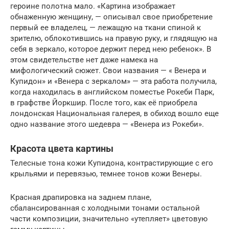
героине полотна мало. «Картина изображает
обнаженную женщину, — описывал свое приобретение
первый ее владелец, — лежащую на ткани спиной к
зрителю, облокотившись на правую руку, и глядящую на
себя в зеркало, которое держит перед нею ребенок». В
этом свидетельстве нет даже намека на
мифологический сюжет. Свои названия — « Венера и
Купидон» и «Венера с зеркалом» — эта работа получила,
когда находилась в английском поместье Рокеби Парк,
в графстве Йоркшир. После того, как её приобрела
лондонская Национальная галерея, в обиход вошло еще
одно название этого шедевра — «Венера из Рокеби».
Красота цвета картины
Телесные тона кожи Купидона, контрастирующие с его
крыльями и перевязью, темнее тонов кожи Венеры.
Красная драпировка на заднем плане,
сбалансированная с холодными тонами остальной
части композиции, значительно «утепляет» цветовую