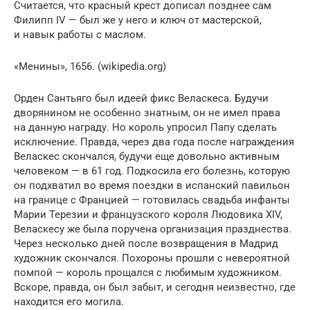
Считается, что красный крест дописал позднее сам
Филипп IV — был же у него и ключ от мастерской,
и навык работы с маслом.
«Менины», 1656. (wikipedia.org)
Орден Сантьяго был идеей фикс Веласкеса. Будучи
дворянином не особенно знатным, он не имел права
на данную награду. Но король упросил Папу сделать
исключение. Правда, через два года после награждения
Веласкес скончался, будучи еще довольно активным
человеком — в 61 год. Подкосила его болезнь, которую
он подхватил во время поездки в испанский павильон
на границе с Францией — готовилась свадьба инфанты
Марии Терезии и французского короля Людовика XIV,
Веласкесу же была поручена организация празднества.
Через несколько дней после возвращения в Мадрид
художник скончался. Похороны прошли с невероятной
помпой — король прощался с любимым художником.
Вскоре, правда, он был забыт, и сегодня неизвестно, где
находится его могила.