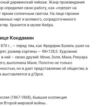
исный деревенский пейзаж. Жанр произведения
тор определил свою работу, как «портрет на
т ярким солнечным светом. На лице героини
винных черт и волевого, сосредоточенного
тер. Хранится в музее Фабра.
лице Кондамин
870 г., — перед тем, как Фредерик Базиль ушел на
рет, размер картины — 98×128,5. Художник
в ней – своих друзей: Моне, Золя, Мане, Ренуара
сего, выполнена Мане. Полотно не только
ностью, но и дает представление об обществе, в
 выставляется в д’Орсе.
ислея
(1867-1868), бывшая коллекция
мя Второй мировой войны .