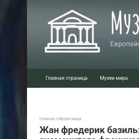
Перейти
Му
к
контенту
Европейс
Главная страница
Музеи мира
Главная
»
Музеи мира
Жан фредерик базиль: