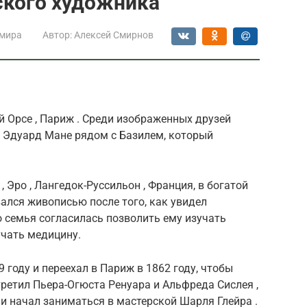
ского художника
 мира
Автор:
Алексей Смирнов
й Орсе , Париж . Среди изображенных друзей
и Эдуард Мане рядом с Базилем, который
 Эро , Лангедок-Руссильон , Франция, в богатой
вался живописью после того, как увидел
о семья согласилась позволить ему изучать
учать медицину.
 году и переехал в Париж в 1862 году, чтобы
третил Пьера-Огюста Ренуара и Альфреда Сислея ,
и начал заниматься в
мастерской Шарля Глейра
.