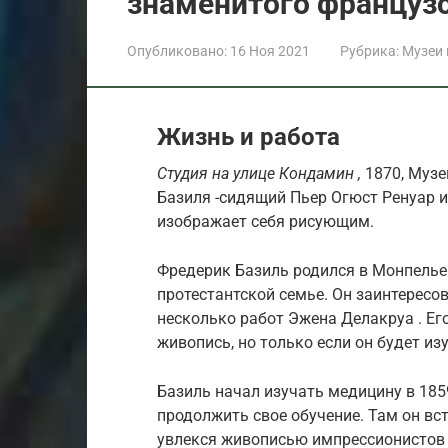
знаменитого француз
Опубликовано:
16 Ноя 2021
Рубрика:
Музеи
Жизнь и работа
Студия на улице Кондамин ,
1870, Музе
Базиля -сидящий Пьер Огюст Ренуар 
изображает себя рисующим.
Фредерик Базиль родился в Монпелье ,
протестантской семье. Он заинтересо
несколько работ Эжена Делакруа . Ег
живопись, но только если он будет из
Базиль начал изучать медицину в 1859
продолжить свое обучение. Там он вс
увлекся живописью импрессионистов 