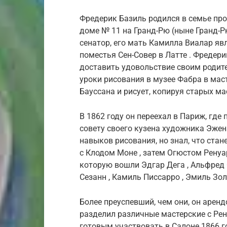
Фредерик Базиль родился в семье про
доме № 11 на Гранд-Рю (ныне Гранд-Рю
сенатор, его мать Камилла Виалар яв
поместья Сен-Совер в Латте . Фредер
доставить удовольствие своим родител
уроки рисования в музее Фабра в мас
Бауссана и рисует, копируя старых мас
В 1862 году он переехал в Париж, где
совету своего кузена художника Эжен
навыков рисования, но знал, что ста
с Клодом Моне , затем Огюстом Ренуа
которую вошли Эдгар Дега , Альфред С
Сезанн , Камиль Писсарро , Эмиль Зол
Более преуспевший, чем они, он аренд
разделил различные мастерские с Рен
готовым участвовать в Салоне 1866 г