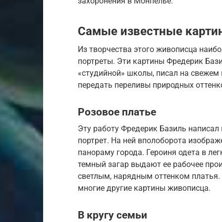
захоронения в Монпелье.
Самые известные карти
Из творчества этого живописца наибо
портреты. Эти картины Фредерик Базил
«студийной» школы, писал на свежем 
передать переливы природных оттенко
Розовое платье
Эту работу Фредерик Базиль написал 
портрет. На ней вполоборота изображ
панораму города. Героиня одета в лег
темный загар выдают ее рабочее прои
светлым, нарядным оттенком платья. 
многие другие картины живописца.
В кругу семьи