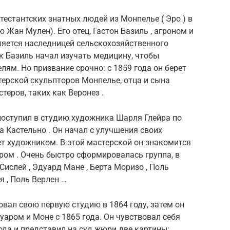
тестантских знатных людей из Монпелье ( Эро ) в
 Жан Мулен). Его отец, Гастон Базиль , агроном и
ляется наследницей сельскохозяйственного
ик Базиль начал изучать медицину, чтобы
ям. Но призвание срочно: с 1859 года он берет
терской скульпторов Монпелье, отца и сына
теров, таких как Веронез .
 поступил в студию художника Шарля Глейра по
а Кастельно . Он начал с улучшения своих
нет художником. В этой мастерской он знакомится
ром . Очень быстро сформировалась группа, в
ислей , Эдуард Мане , Берта Моризо , Поль
я , Поль Верлен …
овал свою первую студию в 1864 году, затем он
уаром и Моне с 1865 года. Он чувствовал себя
ода и представил на суд жюри две картины: