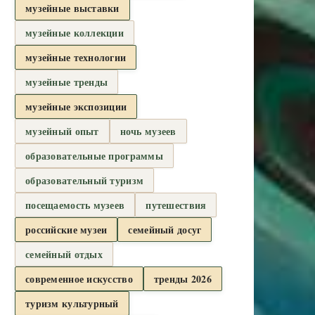
музейные выставки
музейные коллекции
музейные технологии
музейные тренды
музейные экспозиции
музейный опыт
ночь музеев
образовательные программы
образовательный туризм
посещаемость музеев
путешествия
российские музеи
семейный досуг
семейный отдых
современное искусство
тренды 2026
туризм культурный