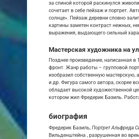
за спиной которой раскинулся живоп
сочетает в себе пейзаж и портрет. Ав
солнце». Пейзаж деревни словно зали
картины заметен контраст нежных, не
выражения, выдающего сильный харак
Мастерская художника на у
Позднее произведение, написанная в 1
фронт. Жанр работы – групповой порт
изобразил собственную мастерскую, а 
и др. Фигура самого автора, скорее в
обладает высокой художественной цен
котором жил Фредерик Базиль. Работа
биография
Фредерик Базиль,
Портрет Альфреда С
Вильденштейна , разрушенная во вре