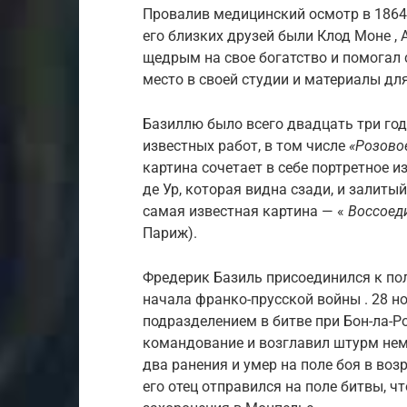
Провалив медицинский осмотр в 1864 
его близких друзей были Клод Моне ,
щедрым на свое богатство и помогал
место в своей студии и материалы дл
Базиллю было всего двадцать три год
известных работ, в том числе
«Розово
картина сочетает в себе портретное 
де Ур, которая видна сзади, и залиты
самая известная картина — «
Воссоед
Париж).
Фредерик Базиль присоединился к полк
начала франко-прусской войны . 28 но
подразделением в битве при Бон-ла-Ро
командование и возглавил штурм неме
два ранения и умер на поле боя в воз
его отец отправился на поле битвы, ч