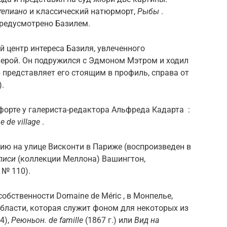
тепиано
и классический натюрморт,
Рыбы
.
предусмотрено Базилем.
 центр интереса Базиля, увлеченного
перой. Он подружился с Эдмоном Мэтром и ходил
р
представляет его стоящим в профиль, справа от
).
форте у галериста-редактора Альфреда Кадарта :
e de village
.
дию на улице Висконти в Париже (воспроизведен в
писи
(коллекции Меллона) Вашингтон,
 № 110).
обственности Domaine de Méric , в Монпелье,
 области, которая служит фоном для некоторых из
4),
Реюньон. de famille
(1867 г.) или
Вид на