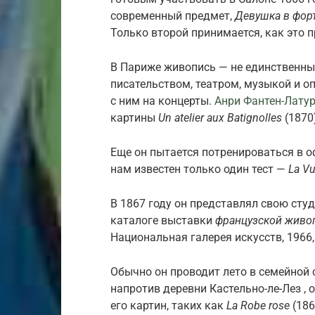
современный предмет,
Девушка в фор
Только второй принимается, как это 
В Париже живопись — не единственный
писательством, театром, музыкой и о
с ним на концерты.
Анри Фантен-Лату
картины
Un atelier aux Batignolles
(1870
Еще
он пытается потренироваться в о
нам известен только один тест —
La Vu
В 1867 году он представлял свою сту
каталоге выставки
французской живо
Национальная галерея искусств, 1966,
Обычно он проводит лето в семейной с
напротив деревни Кастельно-ле-Лез ,
его картин, таких как
La Robe rose
(186