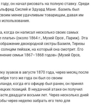
году, он начал рисовать на полную ставку. Среди
 Альфред Сислей и Эдуард Мане . Базиль был
 своим менее удачливым товарищам, давая им
я использования.
а, когда он написал несколько своих самых
е платье»
(около 1864 г., Музей Орсе , Париж). Эта
изображение двоюродной сестры Базиля, Терезы
й солнцем пейзаж, на который она смотрит. Его
инение
семьи 1867–1868 годов» (Музей Орсе,
у зуавов в августе 1870 года, через месяц после
ября того же года он был со своим
ланде, когда его офицер был ранен, он принял
цких позиций. В неудачной атаке он получил
расте двадцати восьми лет. Через несколько дней
тобы через неделю забрать его тело для