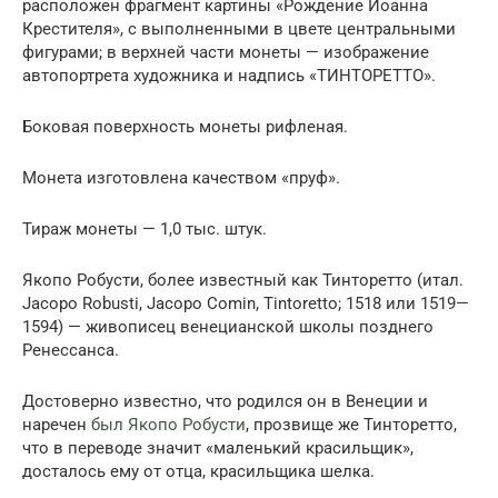
расположен фрагмент картины «Рождение Иоанна
Крестителя», с выполненными в цвете центральными
фигурами; в верхней части монеты — изображение
автопортрета художника и надпись «ТИНТОРЕТТО».
Боковая поверхность монеты рифленая.
Монета изготовлена качеством «пруф».
Тираж монеты — 1,0 тыс. штук.
Якопо Робусти, более известный как Тинторетто (итал.
Jacopo Robusti, Jacopo Comin, Tintoretto; 1518 или 1519—
1594) — живописец венецианской школы позднего
Ренессанса.
Достоверно известно, что родился он в Венеции и
наречен
был Якопо Робусти
, прозвище же Тинторетто,
что в переводе значит «маленький красильщик»,
досталось ему от отца, красильщика шелка.