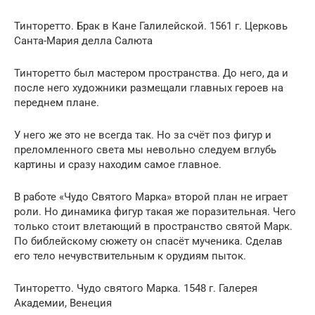
Тинторетто. Брак в Кане Галилейской. 1561 г. Церковь
Санта-Мария делла Салюта
Тинторетто был мастером пространства. До него, да и
после него художники размещали главных героев на
переднем плане.
У него же это не всегда так. Но за счёт поз фигур и
преломленного света мы невольно следуем вглубь
картины и сразу находим самое главное.
В работе «Чудо Святого Марка» второй план не играет
роли. Но динамика фигур такая же поразительная. Чего
только стоит влетающий в пространство святой Марк.
По библейскому сюжету он спасёт мученика. Сделав
его тело нечувствительным к орудиям пыток.
Тинторетто. Чудо святого Марка. 1548 г. Галерея
Академии, Венеция