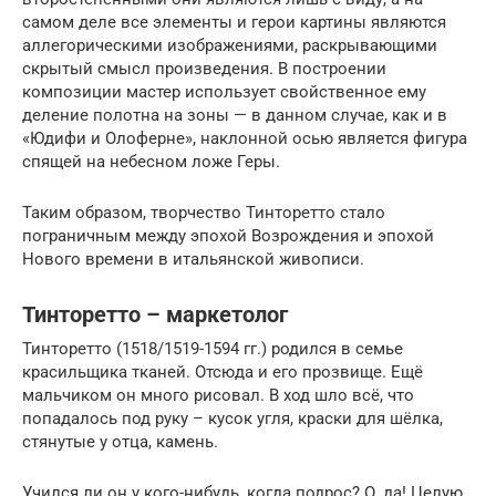
самом деле все элементы и герои картины являются
аллегорическими изображениями, раскрывающими
скрытый смысл произведения. В построении
композиции мастер использует свойственное ему
деление полотна на зоны — в данном случае, как и в
«Юдифи и Олоферне», наклонной осью является фигура
спящей на небесном ложе Геры.
Таким образом, творчество Тинторетто стало
пограничным между эпохой Возрождения и эпохой
Нового времени в итальянской живописи.
Тинторетто – маркетолог
Тинторетто (1518/1519-1594 гг.) родился в семье
красильщика тканей. Отсюда и его прозвище. Ещё
мальчиком он много рисовал. В ход шло всё, что
попадалось под руку – кусок угля, краски для шёлка,
стянутые у отца, камень.
Учился ли он у кого-нибудь, когда подрос? О, да! Целую