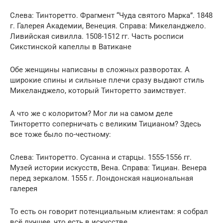
Слева: Тинторетто. Фрагмент “Чуда святого Марка”. 1848
г. Галерея Академии, Венеция. Справа: Микеланджело.
Ливийская сивилла. 1508-1512 гг. Часть росписи
Сикстинской капеллы в Ватикане
Обе женщины написаны в сложных разворотах. А
широкие спины и сильные плечи сразу выдают стиль
Микеланджело, который Тинторетто заимствует.
А что же с колоритом? Мог ли на самом деле
Тинторетто соперничать с великим Тицианом? Здесь
все тоже было по-честному:
Слева: Тинторетто. Сусанна и старцы. 1555-1556 гг.
Музей истории искусств, Вена. Справа: Тициан. Венера
перед зеркалом. 1555 г. Лондонская национальная
галерея
То есть он говорит потенциальным клиентам: я собрал
всё лучшее, что есть в искусстве.