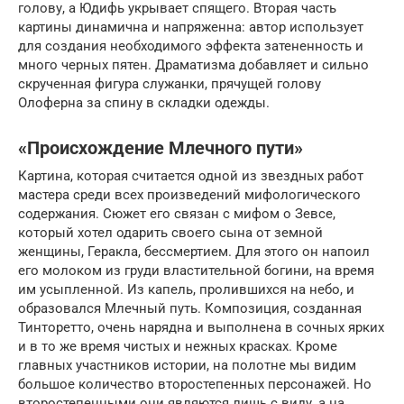
голову, а Юдифь укрывает спящего. Вторая часть
картины динамична и напряженна: автор использует
для создания необходимого эффекта затененность и
много черных пятен. Драматизма добавляет и сильно
скрученная фигура служанки, прячущей голову
Олоферна за спину в складки одежды.
«Происхождение Млечного пути»
Картина, которая считается одной из звездных работ
мастера среди всех произведений мифологического
содержания. Сюжет его связан с мифом о Зевсе,
который хотел одарить своего сына от земной
женщины, Геракла, бессмертием. Для этого он напоил
его молоком из груди властительной богини, на время
им усыпленной. Из капель, пролившихся на небо, и
образовался Млечный путь. Композиция, созданная
Тинторетто, очень нарядна и выполнена в сочных ярких
и в то же время чистых и нежных красках. Кроме
главных участников истории, на полотне мы видим
большое количество второстепенных персонажей. Но
второстепенными они являются лишь с виду, а на