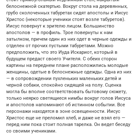
белоснежной скатертью. Вокруг стола на деревянных,
грубо сколоченных табуретах сидят апостолы и Иисус
Христос (некоторые ученики стоят возле табуретов).
Иисус повернут к зрителю лицом. Большинство
апостолов — в профиль. Трое повернуты к нам
затылком, причем один из них одет в черные одежды и
отделен от прочих пустыми табуретами. Можно
предположить, что это Иуда Искариот, который в
будущем предаст своего Учителя. С обеих сторон
картины на переднем плане расположились молодые
женщины, одетые в белоснежные одежды. Одна из них
— в сопровождении пухленьких маленьких детей и
черной собаки, спокойно сидящей на полу. Сценка
могла бы вполне соответствовать бытовому сюжету,
только неярко светящиеся нимбы вокруг голов Иисуса
и апостолов напоминают об истинном событии. Все
персонажи находятся в зоне освещенности. Иисус
Христос еще не преломил хлеб, и даже не взял его —
перед ним пока стоит полная тарелка. Он ведет беседу
со своими учениками.