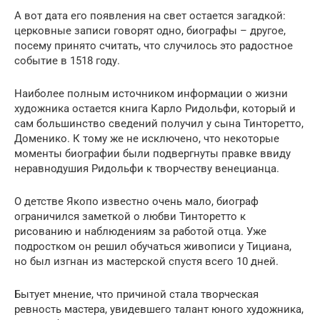
А вот дата его появления на свет остается загадкой:
церковные записи говорят одно, биографы – другое,
посему принято считать, что случилось это радостное
событие в 1518 году.
Наиболее полным источником информации о жизни
художника остается книга Карло Ридольфи, который и
сам большинство сведений получил у сына Тинторетто,
Доменико. К тому же не исключено, что некоторые
моменты биографии были подвергнуты правке ввиду
неравнодушия Ридольфи к творчеству венецианца.
О детстве Якопо известно очень мало, биограф
ограничился заметкой о любви Тинторетто к
рисованию и наблюдениям за работой отца. Уже
подростком он решил обучаться живописи у Тициана,
но был изгнан из мастерской спустя всего 10 дней.
Бытует мнение, что причиной стала творческая
ревность мастера, увидевшего талант юного художника,