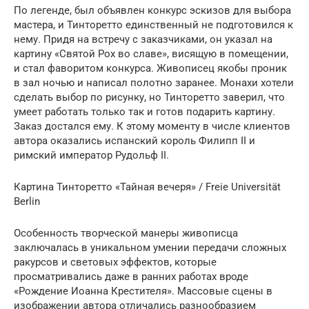
По легенде, был объявлен конкурс эскизов для выбора
мастера, и Тинторетто единственный не подготовился к
нему. Придя на встречу с заказчиками, он указал на
картину «Святой Рох во славе», висящую в помещении,
и стал фаворитом конкурса. Живописец якобы проник
в зал ночью и написал полотно заранее. Монахи хотели
сделать выбор по рисунку, но Тинторетто заверил, что
умеет работать только так и готов подарить картину.
Заказ достался ему. К этому моменту в числе клиентов
автора оказались испанский король Филипп II и
римский император Рудольф II.
Картина Тинторетто «Тайная вечеря» / Freie Universität
Berlin
Особенность творческой манеры живописца
заключалась в уникальном умении передачи сложных
ракурсов и световых эффектов, которые
просматривались даже в ранних работах вроде
«Рождение Иоанна Крестителя». Массовые сцены в
изображении автора отличались разнообразием