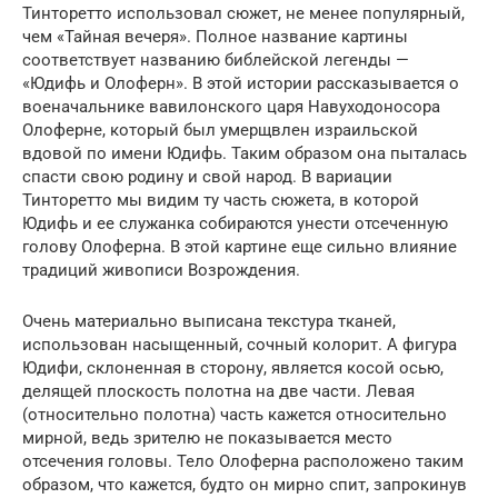
Тинторетто использовал сюжет, не менее популярный,
чем «Тайная вечеря». Полное название картины
соответствует названию библейской легенды —
«Юдифь и Олоферн». В этой истории рассказывается о
военачальнике вавилонского царя Навуходоносора
Олоферне, который был умерщвлен израильской
вдовой по имени Юдифь. Таким образом она пыталась
спасти свою родину и свой народ. В вариации
Тинторетто мы видим ту часть сюжета, в которой
Юдифь и ее служанка собираются унести отсеченную
голову Олоферна. В этой картине еще сильно влияние
традиций живописи Возрождения.
Очень материально выписана текстура тканей,
использован насыщенный, сочный колорит. А фигура
Юдифи, склоненная в сторону, является косой осью,
делящей плоскость полотна на две части. Левая
(относительно полотна) часть кажется относительно
мирной, ведь зрителю не показывается место
отсечения головы. Тело Олоферна расположено таким
образом, что кажется, будто он мирно спит, запрокинув