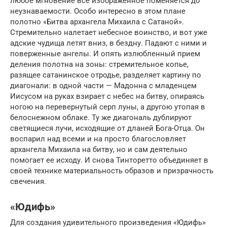
любое мгновение все изображенное поменяется до
неузнаваемости. Особо интересно в этом плане
полотно «Битва архангела Михаила с Сатаной».
Стремительно налетает небесное воинство, и вот уже
адские чудища летят вниз, в бездну. Падают с ними и
поверженные ангелы. И опять излюбленный прием
деления полотна на зоны: стремительное копье,
разящее сатанинское отродье, разделяет картину по
диагонали: в одной части — Мадонна с младенцем
Иисусом на руках взирает с небес на битву, опираясь
ногою на перевернутый серп луны, а другою утопая в
белоснежном облаке. Ту же диагональ дублируют
светящиеся лучи, исходящие от дланей Бога-Отца. Он
воспарил над всеми и на просто благословляет
архангела Михаила на битву, но и сам деятельно
помогает ее исходу. И снова Тинторетто объединяет в
своей технике материальность образов и призрачность
свечения.
«Юдифь»
Для создания удивительного произведения «Юдифь»