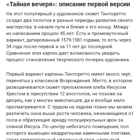
«Тайная вечеря»: описание первой версии
На этот популярный у художников сюжет Тинторетто
создал два полотна в разные периоды развития своего
мастерства: в начале пути и ближе к его концу. Между
их написанием прошло 45 лет. Есть и промежуточный
вариант, датированный 1579-1581 годами, то есть через
34 года после первой и за 11 лет до последней.
Сравнение этих картин дает возможность увидеть
процесс становления творческого почерка художника.
Первый вариант картины Тинторетто имеет много черт,
перенятых у классиков Возрождения. Место, в котором
разворачивается сюжет преломления хлеба Иисусом
Христом в присутствии 12 апостолов, не похоже на
дворец, как у многих живописцев, да и вообще мало
просматривается. С трудом на заднем плане мы можем
различить окна выше роста человека, начинающиеся от
пола и образующие аркаду полуциркульных арок за
спиной Иисуса. По центру небогатого помещения, пол
которого вымощен квадратными каменными плитами,
стоит прямоугольный недлинный стол, накрытый