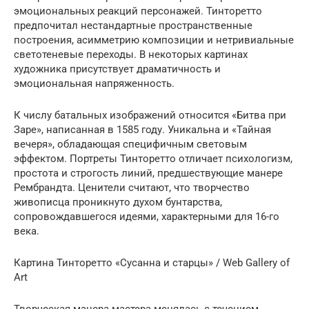
эмоциональных реакций персонажей. Тинторетто
предпочитал нестандартные пространственные
построения, асимметрию композиции и нетривиальные
светотеневые переходы. В некоторых картинах
художника присутствует драматичность и
эмоциональная напряженность.
К числу батальных изображений относится «Битва при
Заре», написанная в 1585 году. Уникальна и «Тайная
вечеря», обладающая специфичным световым
эффектом. Портреты Тинторетто отличает психологизм,
простота и строгость линий, предшествующие манере
Рембрандта. Ценители считают, что творчество
живописца проникнуто духом бунтарства,
сопровождавшегося идеями, характерными для 16-го
века.
Картина Тинторетто «Сусанна и старцы» / Web Gallery of
Art
Творческая манера мастера менялась с течением