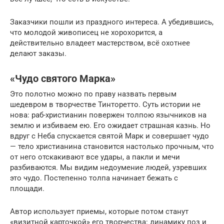
Заказчики пошли из праздного интереса. А убедившись,
что молодой живописец не хорохорится, а
действительно владеет мастерством, всё охотнее
делают заказы.
«Чудо святого Марка»
Это полотно можно по праву назвать первым
шедевром в творчестве Тинторетто. Суть истории не
нова: раб-христианин повержен толпою язычников на
землю и избиваем ею. Его ожидает страшная казнь. Но
вдруг с Неба спускается святой Марк и совершает чудо
— тело христианина становится настолько прочным, что
от него отскакивают все удары, а пакли и мечи
разбиваются. Мы видим недоумение людей, узревших
это чудо. Постепенно толпа начинает бежать с
площади.
Автор использует приемы, которые потом станут
«визитной карточкой» его творчества: динамику поз и