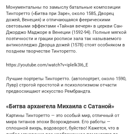
Монументальны по замыслу батальные композиции
Тинторетто («Битва при Заре», около 1585, Дворец
дожей, Венеция) и отличающаяся феерическими
световыми эффектами «Тайная вечеря» в церкви Сан-
Джорджо Маджоре в Венеции (1592-94). Полные мягкой
поэтичности и грации росписи зала так называемого
антиколледжо Дворца дожей (1578) стоят особняком в
позднем творчестве Тинторетто.
https://youtube.com/watch?v=iplelk3I6_E
Лучшие портреты Тинторетто. (автопортрет, около 1590,
Лувр) строгой простотой и психологизмом отчасти
предвосхищают искусство Рембрандта.
«Битва архангела Михаила с Сатаной»
Картины Тинторетто — это особый мир, отличный от
мира титанов эпохи Возрождения. Его работы —
сплошной вихрь, водоворот, буйство! Кажется, что в