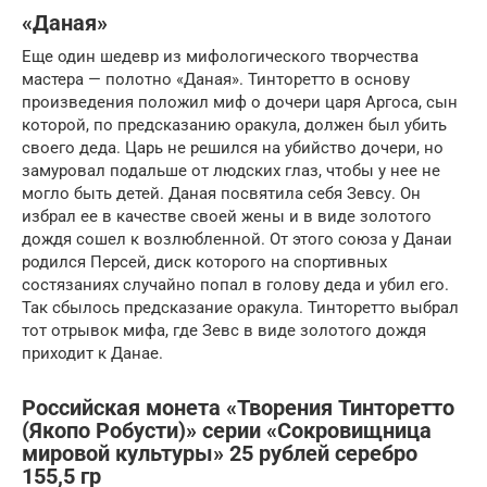
«Даная»
Еще один шедевр из мифологического творчества
мастера — полотно «Даная». Тинторетто в основу
произведения положил миф о дочери царя Аргоса, сын
которой, по предсказанию оракула, должен был убить
своего деда. Царь не решился на убийство дочери, но
замуровал подальше от людских глаз, чтобы у нее не
могло быть детей. Даная посвятила себя Зевсу. Он
избрал ее в качестве своей жены и в виде золотого
дождя сошел к возлюбленной. От этого союза у Данаи
родился Персей, диск которого на спортивных
состязаниях случайно попал в голову деда и убил его.
Так сбылось предсказание оракула. Тинторетто выбрал
тот отрывок мифа, где Зевс в виде золотого дождя
приходит к Данае.
Российская монета «Творения Тинторетто
(Якопо Робусти)» серии «Сокровищница
мировой культуры» 25 рублей серебро
155,5 гр