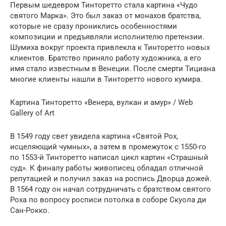
Первым шедевром Тинторетто стала картина «Чудо
святого Марка». Это был заказ от монахов братства,
которые не сразу прониклись особенностями
композиции и предъявляли исполнителю претензии.
Шумиха вокруг проекта привлекла к Тинторетто новых
клиентов. Братство приняло работу художника, а его
имя стало известным в Венеции. После смерти Тициана
многие клиенты нашли в Тинторетто нового кумира.
Картина Тинторетто «Венера, вулкан и амур» / Web
Gallery of Art
В 1549 году свет увидела картина «Святой Рох,
исцеляющий чумных», а затем в промежуток с 1550-го
по 1553-й Тинторетто написал цикл картин «Страшный
суд». К финалу работы живописец обладал отличной
репутацией и получил заказ на роспись Дворца дожей.
В 1564 году он начал сотрудничать с братством святого
Роха по вопросу росписи потолка в соборе Скуола ди
Сан-Рокко.