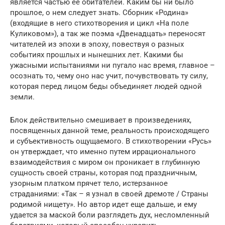
является частью ее обитателей. Каким бы ни было
прошлое, о нем следует знать. Сборник «Родина»
(входящие в него стихотворения и цикл «На поле
Куликовом»), а так же поэма «Двенадцать» переносят
читателей из эпохи в эпоху, повествуя о разных
событиях прошлых и нынешних лет. Какими бы
ужасными испытаниями ни пугало нас время, главное –
осознать то, чему оно нас учит, почувствовать ту силу,
которая перед лицом беды объединяет людей одной
земли.
Блок действительно смешивает в произведениях,
посвященных данной теме, реальность происходящего
и субъективность ощущаемого. В стихотворении «Русь»
он утверждает, что именно путем иррационального
взаимодействия с миром он проникает в глубинную
сущность своей страны, которая под праздничным,
узорным платком прячет тело, истерзанное
страданиями: «Так – я узнал в своей дремоте / Страны
родимой нищету». Но автор идет еще дальше, и ему
удается за маской боли разглядеть дух, несломленный