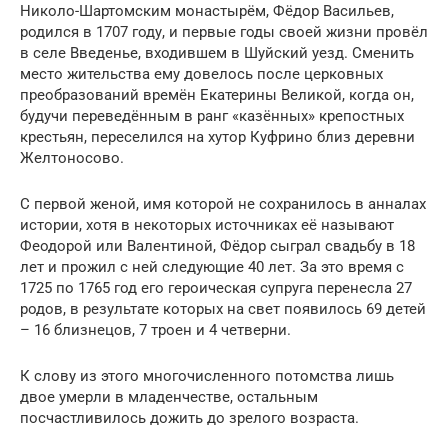
Николо-Шартомским монастырём, Фёдор Васильев,
родился в 1707 году, и первые годы своей жизни провёл
в селе Введенье, входившем в Шуйский уезд. Сменить
место жительства ему довелось после церковных
преобразований времён Екатерины Великой, когда он,
будучи переведённым в ранг «казённых» крепостных
крестьян, переселился на хутор Куфрино близ деревни
Желтоносово.
С первой женой, имя которой не сохранилось в анналах
истории, хотя в некоторых источниках её называют
Феодорой или Валентиной, Фёдор сыграл свадьбу в 18
лет и прожил с ней следующие 40 лет. За это время с
1725 по 1765 год его героическая супруга перенесла 27
родов, в результате которых на свет появилось 69 детей
– 16 близнецов, 7 троен и 4 четверни.
К слову из этого многочисленного потомства лишь
двое умерли в младенчестве, остальным
посчастливилось дожить до зрелого возраста.