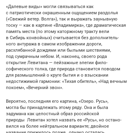
«Далевые виды» могли связыва­ться как
с патриотически окрашенным ощу­щением раздолья
(«Свежий ветер. Волга»), так и выражать заунывную
тоску — как в картине «Владимирка», где драматическая
память места (по этому каторжному тракту вели
в Сибирь конвойных) считывается без допол­нитель­
ного антуража в самом изображении дороги,
расхлябанной дождями или бы­лыми шествиями,
под сумрач­ным небом. И, наконец, своего рода
открытие Левитана — пейзажные элегии фило­
софического толка, где природа становит­ся поводом
для размыш­лений о круге бытия и о взыскании
недостижимой гармонии: «Тихая обитель», «Над вечным
покоем», «Вечерний звон».
Вероятно, последняя его картина, «Озеро. Русь»,
могла бы принадлежать этому ряду. Она и была
задумана как целостный образ российской
природы Левитан хотел назвать ее «Русь», но остано­
вился на более нейтральном варианте; двой­ное
название прижилось позже., однако осталась