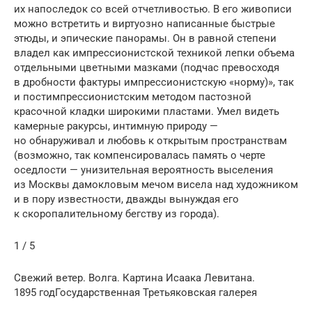
их напоследок со всей отчетливостью. В его живописи
можно встретить и виртуозно написанные быстрые
этюды, и эпические пано­рамы. Он в равной степени
владел как импрессиони­ст­ской техникой лепки объема
отдельными цветными мазками (подчас пре­восходя
в дробности фак­ту­ры импрессионист­скую «норму)», так
и постимпрес­сио­нист­ским методом пастозной
красочной кладки широкими пластами. Умел видеть
камерные ракурсы, интимную природу —
но обнаруживал и любовь к открытым про­странствам
(возможно, так компенсировалась память о черте
оседлости — унизительная вероятность выселения
из Москвы дамокло­вым мечом висела над художником
и в пору известности, дважды вынуждая его
к скоропали­тельному бегству из города).
1 / 5
Свежий ветер. Волга. Картина Исаака Левитана.
1895 годГосударственная Третьяковская галерея