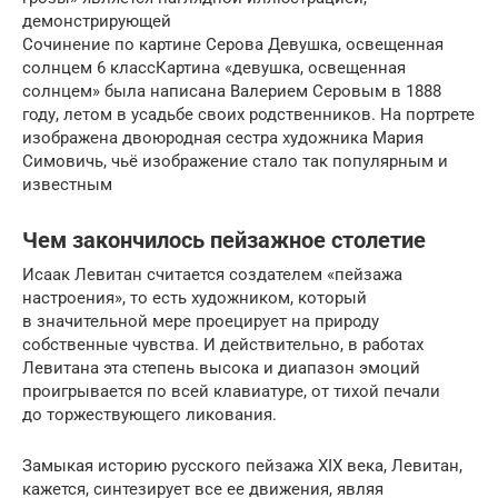
демонстрирующей
Сочинение по картине Серова Девушка, освещенная
солнцем 6 классКартина «девушка, освещенная
солнцем» была написана Валерием Серовым в 1888
году, летом в усадьбе своих родственников. На портрете
изображена двоюродная сестра художника Мария
Симовичь, чьё изображение стало так популярным и
известным
Чем закончилось пейзажное столетие
Исаак Левитан считается создателем «пейзажа
настроения», то есть худож­ником, который
в значительной мере проецирует на природу
собственные чувства. И действи­тельно, в работах
Левитана эта степень высока и диапазон эмоций
проигрывается по всей клавиатуре, от тихой печали
до торжествую­щего ликования.
Замыкая историю русского пейзажа XIX века, Левитан,
кажется, синтезирует все ее движения, являя