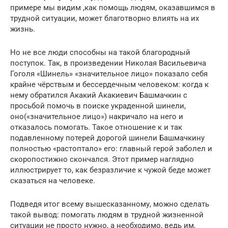
примере мы видим ,как помощь людям, оказавшимся в
трудной ситуации, может благотворно влиять на их
жизнь.
Но не все люди способны на такой благородный
поступок. Так, в произведении Николая Васильевича
Гоголя «Шинель» «значительное лицо» показало себя
крайне чёрствым и бессердечным человеком: когда к
нему обратился Акакий Акакиевич Башмачкин с
просьбой помочь в поиске украденной шинели,
оно(«значительное лицо») накричало на него и
отказалось помогать. Такое отношение к и так
подавленному потерей дорогой шинели Башмачкину
полностью «растоптало» его: главный герой заболел и
скоропостижно скончался. Этот пример наглядно
иллюстрирует то, как безразличие к чужой беде может
сказаться на человеке.
Подведя итог всему вышесказанному, можно сделать
такой вывод: помогать людям в трудной жизненной
ситуации не просто нужно, а необходимо, ведь им,