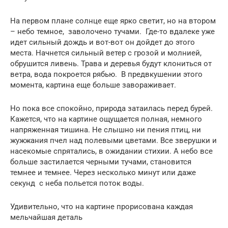
На первом плане солнце еще ярко светит, но на втором
– небо темное, заволочено тучами. Где-то вдалеке уже
идет сильный дождь и вот-вот он дойдет до этого
места. Начнется сильный ветер с грозой и молнией,
обрушится ливень. Трава и деревья будут клониться от
ветра, вода покроется рябью. В предвкушении этого
момента, картина еще больше завораживает.
Но пока все спокойно, природа затаилась перед бурей.
Кажется, что на картине ощущается полная, немного
напряженная тишина. Не слышно ни пения птиц, ни
жужжания пчел над полевыми цветами. Все зверушки и
насекомые спрятались, в ожидании стихии. А небо все
больше застилается черными тучами, становится
темнее и темнее. Через несколько минут или даже
секунд с неба польется поток воды.
Удивительно, что на картине прорисована каждая
мельчайшая деталь