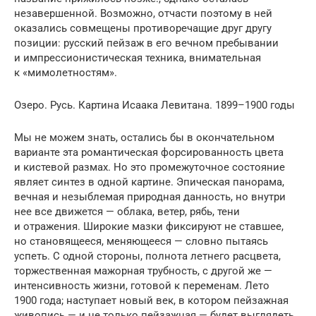
незавершенной. Возможно, отчасти поэтому в ней
оказались совме­щены противоречащие друг другу
позиции: русский пейзаж в его вечном пре­бы­­вании
и импрессионис­тическая техник​а, внимательная
к «мимолетно­стям».
Озеро. Русь. Картина Исаака Левитана. 1899–1900 годы
Мы не можем знать, остались бы в окончательном
варианте эта романтиче­ская форсированность цвета
и кистевой размах. Но это промежуточное состоя­ние
являет синтез в одной картине. Эпическая панорама,
вечная и незыблемая природная данность, но внутри
нее все движется — облака, ветер, рябь, тени
и отражения. Широкие мазки фиксируют не ставшее,
но становящееся, меняю­щееся — словно пытаясь
успеть. С одной стороны, полнота летнего расцвета,
торжественная мажорная трубность, с другой же —
интенсивность жизни, готовой к переменам. Лето
1900 года; наступает новый век, в котором пейзаж­ная
живопись — и не только пейзажная — будет выглядеть