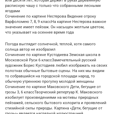
или десяти лет, которая держит в руках деревянную
расписную чашу с только что собранными лесными
ягодами
Сочинение по картине Нестерова Видение отроку
Варфоломею 7, 8, 9 классНа картине Нестерова важное
значение имеет пейзаж. Он насыщен желтым цветом,
что указывает на осеннее время года
Погода выглядит солнечной, теплой, хотя самого
солнца автор не изобразил
Сочинение по картине Кустодиева Земская школа в
Московской Руси 6 классЗамечательный русский
художник Борис Кустодиев любил изображать на своих
полотнах обычные бытовые сцены. На них мы видим
то собравшийся на городской площади народ, то
обычную утреннюю прогулку молодой женщины
Сочинение по картине Маковского Дети, бегущие от
грозы 3, 6 классТворческий репертуар К. Маковского
изобилует произведениями на мотивы природных
пейзажей, сельского бытового колорита и проявлений
стихийной силы природы. Картина «Дети, бегущие от
грозы» является наглядной иллюстрацией,