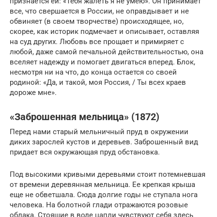
признается ей: «Тебя жалеть я не умею». Он принимает
все, что свершается в России, не оправдывает и не
обвиняет (в своем творчестве) происходящее, но,
скорее, как историк подмечает и описывает, оставляя
на суд других. Любовь все прощает и примиряет с
любой, даже самой печальной действительностью, она
вселяет надежду и помогает двигаться вперед. Блок,
несмотря ни на что, до конца остается со своей
родиной: «Да, и такой, моя Россия, / Ты всех краев
дороже мне».
«Заброшенная мельница» (1872)
Перед нами старый мельничный пруд в окружении
диких зарослей кустов и деревьев. Заброшенный вид
придает вся окружающая пруд обстановка.
Под высокими кривыми деревьями стоит потемневшая
от времени деревянная мельница. Ее крепкая крыша
еще не обветшала. Сюда долгие годы не ступала нога
человека. На болотной глади отражаются розовые
облака. Стоящие в воде цапли чувствуют себя здесь