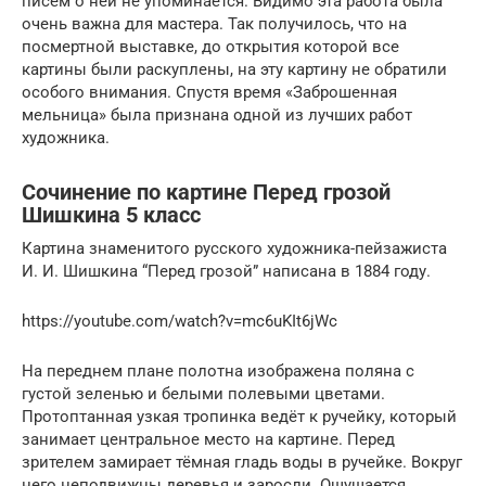
писем о ней не упоминается. Видимо эта работа была
очень важна для мастера. Так получилось, что на
посмертной выставке, до открытия которой все
картины были раскуплены, на эту картину не обратили
особого внимания. Спустя время «Заброшенная
мельница» была признана одной из лучших работ
художника.
Сочинение по картине Перед грозой
Шишкина 5 класс
Картина знаменитого русского художника-пейзажиста
И. И. Шишкина “Перед грозой” написана в 1884 году.
https://youtube.com/watch?v=mc6uKIt6jWc
На переднем плане полотна изображена поляна с
густой зеленью и белыми полевыми цветами.
Протоптанная узкая тропинка ведёт к ручейку, который
занимает центральное место на картине. Перед
зрителем замирает тёмная гладь воды в ручейке. Вокруг
него неподвижны деревья и заросли. Ощущается