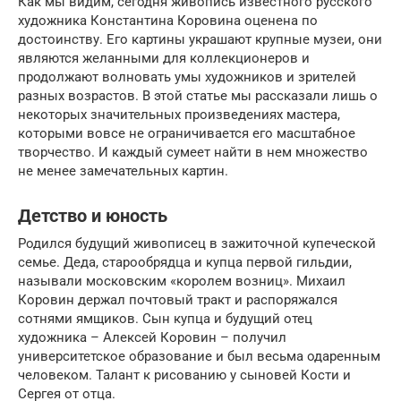
Как мы видим, сегодня живопись известного русского
художника Константина Коровина оценена по
достоинству. Его картины украшают крупные музеи, они
являются желанными для коллекционеров и
продолжают волновать умы художников и зрителей
разных возрастов. В этой статье мы рассказали лишь о
некоторых значительных произведениях мастера,
которыми вовсе не ограничивается его масштабное
творчество. И каждый сумеет найти в нем множество
не менее замечательных картин.
Детство и юность
Родился будущий живописец в зажиточной купеческой
семье. Деда, старообрядца и купца первой гильдии,
называли московским «королем возниц». Михаил
Коровин держал почтовый тракт и распоряжался
сотнями ямщиков. Сын купца и будущий отец
художника – Алексей Коровин – получил
университетское образование и был весьма одаренным
человеком. Талант к рисованию у сыновей Кости и
Сергея от отца.