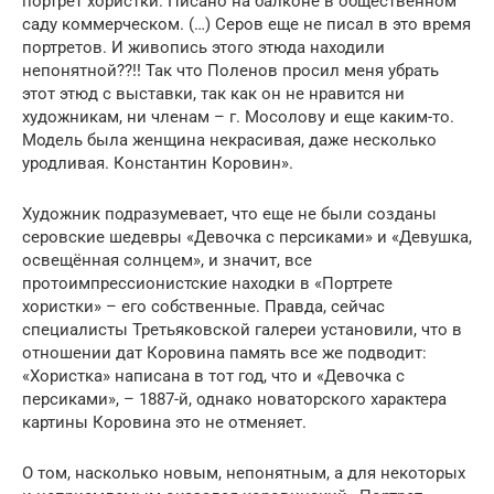
портрет хористки. Писано на балконе в общественном
саду коммерческом. (…) Серов еще не писал в это время
портретов. И живопись этого этюда находили
непонятной??!! Так что Поленов просил меня убрать
этот этюд с выставки, так как он не нравится ни
художникам, ни членам – г. Мосолову и еще каким-то.
Модель была женщина некрасивая, даже несколько
уродливая. Константин Коровин».
Художник подразумевает, что еще не были созданы
серовские шедевры «Девочка с персиками» и «Девушка,
освещённая солнцем», и значит, все
протоимпрессионистские находки в «Портрете
хористки» – его собственные. Правда, сейчас
специалисты Третьяковской галереи установили, что в
отношении дат Коровина память все же подводит:
«Хористка» написана в тот год, что и «Девочка с
персиками», – 1887-й, однако новаторского характера
картины Коровина это не отменяет.
О том, насколько новым, непонятным, а для некоторых