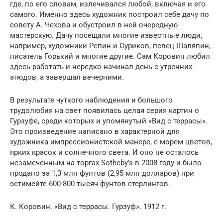
где, по его словам, излечивался любой, включая и его
самого. Именно здесь художник построил себе дачу по
совету А. Чехова и обустроил в ней очередную
мастерскую. Дачу посещали многие известные люди,
например, художники Репин и Суриков, певец Шаляпин,
писатель Горький и многие другие. Сам Коровин любил
здесь работать и нередко начинал день с утренних
этюдов, а завершал вечерними.
В результате чуткого наблюдения и большого
трудолюбия на свет появилась целая серия картин о
Гурзуфе, среди которых и упомянутый «Вид с террасы».
Это произведение написано в характерной для
художника импрессионистской манере, с морем цветов,
ярких красок и солнечного света. И оно не осталось
незамеченным на торгах Sotheby’s в 2008 году и было
продано за 1,3 млн фунтов (2,95 млн долларов) при
эстимейте 600-800 тысяч фунтов стерлингов.
К. Коровин. «Вид с террасы. Гурзуф». 1912 г.