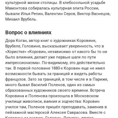
культурной жизни столицы. В хлебосольной усадьбе
Мамонтова собиралась культурная элита России,
бывали Илья Репин, Валентин Серов, Виктор Васнецов,
Михаил Врубель.
Вопрос о влияниях
Дора Коган, автор книг о художниках Коровине,
Врубеле, Головине, высказывает уверенность, что в
«Хористке» «Коровин, независимо от какого бы то ни
было влияния, делает уже первые шаги по пути
импрессионизма». По-видимому, это действительно
так. В первой половине 1880-х Коровин еще не имел
возможности бывать за границей и видеть работы
французов. Зато за границей, в том числе и в Париже,
много бывал Василий Поленов, один из самых
образованных художников своего времени. Встреча
Коровина и Поленова произошла в Московском
училище живописи, ваяния и зодчества: Коровин
учился там, Поленов пришёл преподавать, заменив в
пейзажной мастерской Алексея Саврасова. Вместе с
Коровиным учились Головин, Левитан, другие