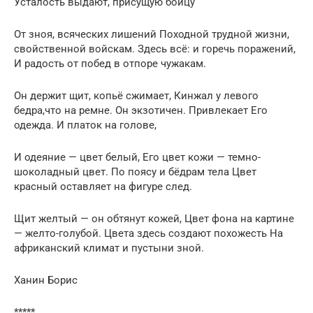
Усталость выдают, присущую бойцу
От зноя, всяческих лишений Походной трудной жизни,
свойственной войскам. Здесь всё: и горечь поражений,
И радость от побед в отпоре чужакам.
Он держит щит, копьё сжимает, Кинжал у левого
бедра,что на ремне. Он экзотичен. Привлекает Его
одежда. И платок на голове,
И одеяние — цвет белый, Его цвет кожи — темно-
шоколадный цвет. По поясу и бёдрам тела Цвет
красный оставляет на фигуре след.
Щит желтый — он обтянут кожей, Цвет фона на картине
— желто-голубой. Цвета здесь создают похожесть На
африканский климат и пустыни зной.
Ханин Борис
*****