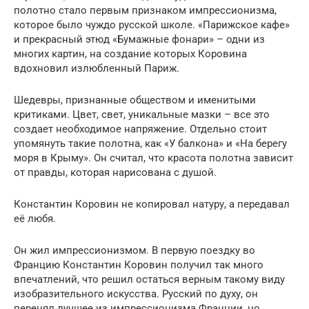
полотно стало первым признаком импрессионизма,
которое было чуждо русской школе. «Парижское кафе»
и прекрасный этюд «Бумажные фонари» – одни из
многих картин, на создание которых Коровина
вдохновил излюбленный Париж.
Шедевры, признанные обществом и именитыми
критиками. Цвет, свет, уникальные мазки – все это
создает необходимое напряжение. Отдельно стоит
упомянуть такие полотна, как «У балкона» и «На берегу
моря в Крыму». Он считал, что красота полотна зависит
от правды, которая нарисована с душой.
Константин Коровин не копировал натуру, а передавал
её любя.
Он жил импрессионизмом. В первую поездку во
Францию Константин Коровин получил так много
впечатлений, что решил остаться верным такому виду
изобразительного искусства. Русский по духу, он
перенял лучшее из импрессионизма Франции, но