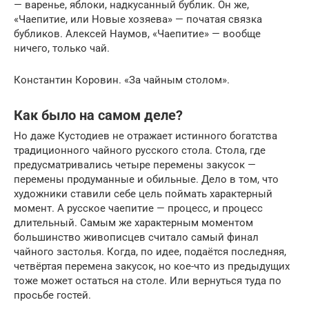
— варенье, яблоки, надкусанный бублик. Он же,
«Чаепитие, или Новые хозяева» — початая связка
бубликов. Алексей Наумов, «Чаепитие» — вообще
ничего, только чай.
Константин Коровин. «За чайным столом».
Как было на самом деле?
Но даже Кустодиев не отражает истинного богатства
традиционного чайного русского стола. Стола, где
предусматривались четыре перемены закусок —
перемены продуманные и обильные. Дело в том, что
художники ставили себе цель поймать характерный
момент. А русское чаепитие — процесс, и процесс
длительный. Самым же характерным моментом
большинство живописцев считало самый финал
чайного застолья. Когда, по идее, подаётся последняя,
четвёртая перемена закусок, но кое-что из предыдущих
тоже может остаться на столе. Или вернуться туда по
просьбе гостей.