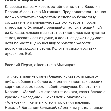
Классика жанра — хрестоматийное полотно Василия
Перова «Чаепитие в Мытищах». Предполагается, что нас
должно охватить сочувствие к слепому безногому
солдату и его мальчику-поводырю, которые просят
милостыню. Жирный лоснящийся монах, пьющий чай
из блюдца, должен вызвать противоположные чувства
— вот, дескать, ест от души, а делиться даже не думает.
Хотя по-настоящему щемящего чувства жалости
достойна скудость стола. Колотый сахар и остатки
сухариков. Всё.
Василий Перов, «Чаепитие в Мытищах».
Тот, кто в панике станет бешено искать хоть какого-
нибудь обилия на более или менее известных русских
картинах с самоваром, найдёт следущее: Константин
Коровин, «За чайным столом» — сливки, калач, блюдо с
красной смородиной. Константин Маковский,
«Алексеич» — ситный хлеб и полбанки варенья.
Николай Богданов-Бельский, «Именины учительницы»