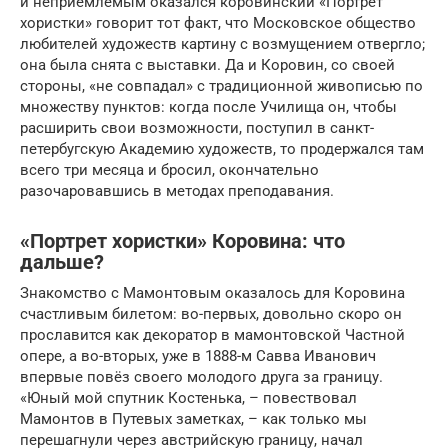
и неприемлемым оказался коровинский «Портрет
хористки» говорит тот факт, что Московское общество
любителей художеств картину с возмущением отвергло;
она была снята с выставки. Да и Коровин, со своей
стороны, «не совпадал» с традиционной живописью по
множеству пунктов: когда после Училища он, чтобы
расширить свои возможности, поступил в санкт-
петербугскую Академию художеств, то продержался там
всего три месяца и бросил, окончательно
разочаровавшись в методах преподавания.
«Портрет хористки» Коровина: что
дальше?
Знакомство с Мамонтовым оказалось для Коровина
счастливым билетом: во-первых, довольно скоро он
прославится как декоратор в мамонтовской Частной
опере, а во-вторых, уже в 1888-м Савва Иванович
впервые повёз своего молодого друга за границу.
«Юный мой спутник Костенька, – повествовал
Мамонтов в Путевых заметках, – как только мы
перешагнули через австрийскую границу, начал