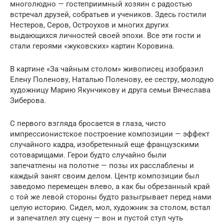
многолюдно — гостеприимный хозяин с радостью
встречал друзей, собратьев и учеников. Здесь гостили
Нестеров, Серов, Остроухов и многих других
выдающихся личностей своей эпохи. Все эти гости и
стали героями «жуковских» картин Коровина.
В картине «За чайным столом» живописец изобразил
Елену Поленову, Наталью Поленову, ее сестру, молодую
художницу Марию Якунчикову и друга семьи Вячеслава
Зиберова.
С первого взгляда бросается в глаза, чисто
импрессионистское построение композиции — эффект
случайного кадра, изобретенный еще французскими
сотоварищами. Герои будто случайно были
запечатлены на полотне — позы их расслаблены и
каждый занят своим делом. Центр композиции был
заведомо перемещен влево, а как бы обрезанный край
с той же левой стороны будто разыгрывает перед нами
целую историю. Сидел, мол, художник за столом, встал
и запечатлел эту сцену — вон и пустой стул чуть