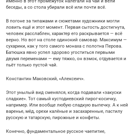
именно в этот промежуток налегали на чай и вели
беседы, а со стола убирали всё или почти всё.
В погоне за типажами и сюжетами художники могли
ловить ещё и этот момент. Первая сытость достигнута,
человек расслаблен, характер его раскрывается — всё
верно. Но вот на столе одинокий самовар. Максимум —
сухарики, как у того самого монаха с полотна Перова.
Батюшка явно успел здорово угоститься первыми
двумя переменами — ему тяжко, он взмок, отдувается и
пьёт только пустой чай.
Константин Маковский, «Алексеич».
Этот унылый вид сменялся, когда подавали «закуски
сладкие». Тот самый кустодиевский пирог-косичку,
например. Или вообще любую сладкую выпечку. А к ней
варенье, мёд, орехи калёные и засахаренные, пастилу
русскую и татарскую, пирожные и конфеты.
Конечно, фундаментальное русское чаепитие,