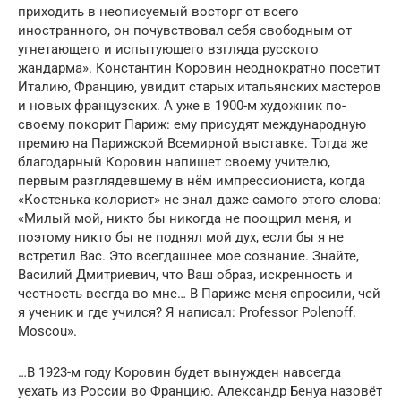
приходить в неописуемый восторг от всего
иностранного, он почувствовал себя свободным от
угнетающего и испытующего взгляда русского
жандарма». Константин Коровин неоднократно посетит
Италию, Францию, увидит старых итальянских мастеров
и новых французских. А уже в 1900-м художник по-
своему покорит Париж: ему присудят международную
премию на Парижской Всемирной выставке. Тогда же
благодарный Коровин напишет своему учителю,
первым разглядевшему в нём импрессиониста, когда
«Костенька-колорист» не знал даже самого этого слова:
«Милый мой, никто бы никогда не поощрил меня, и
поэтому никто бы не поднял мой дух, если бы я не
встретил Вас. Это всегдашнее мое сознание. Знайте,
Василий Дмитриевич, что Ваш образ, искренность и
честность всегда во мне… В Париже меня спросили, чей
я ученик и где учился? Я написал: Professor Polenoff.
Moscou».
…В 1923-м году Коровин будет вынужден навсегда
уехать из России во Францию. Александр Бенуа назовёт