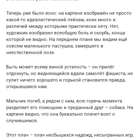
Теперь уже было ясно: на картине изображён не просто
какой-то идеалистический пейзаж, коих много и
различий между которыми практически нету. Нет,
художник изобразил всеобщую боль и скорбь, конца
которой не видно. На переднем плане мы видим ещё
совсем маленького пастушка, замершего в
неестественной позе.
Быть может всему виной усталость – он прилёг
отдохнуть, но виднеющийся вдали самолёт фашиста, не
сулит ничего хорошего и горькой становится правда,
открывшаяся нам.
Мальчик погиб, а рядом с ним, всю горечь момента
разделяет его помощник и преданный друг – собака. На
картине видно, что она буквально плачет-воет о
случившемся.
Этот плач – плач несбышихся надежд, несыгранных игр,