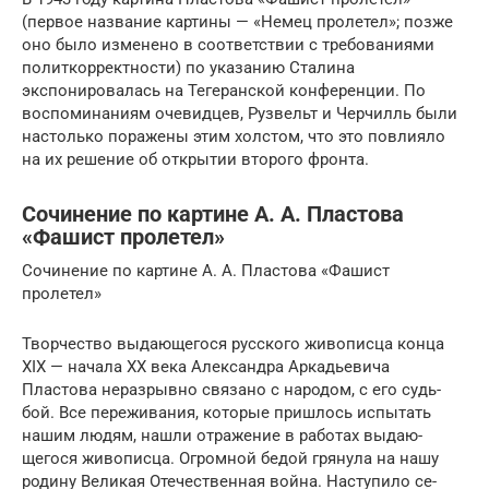
(первое название картины — «Немец пролетел»; позже
оно было изменено в соответствии с требованиями
политкорректности) по указанию Сталина
экспонировалась на Тегеранской конференции. По
воспоминаниям очевидцев, Рузвельт и Черчилль были
настолько поражены этим холстом, что это повлияло
на их решение об открытии второго фронта.
Сочинение по картине А. А. Пластова
«Фашист пролетел»
Сочинение по картине А. А. Пластова «Фашист
пролетел»
Творчество выдающегося русского живописца кон­ца
XIX — начала XX века Александра Аркадьевича
Пластова неразрывно связано с народом, с его судь­
бой. Все переживания, которые пришлось испытать
нашим людям, нашли отражение в работах выдаю­
щегося живописца. Огромной бедой грянула на нашу
родину Великая Отечественная война. Наступило се­