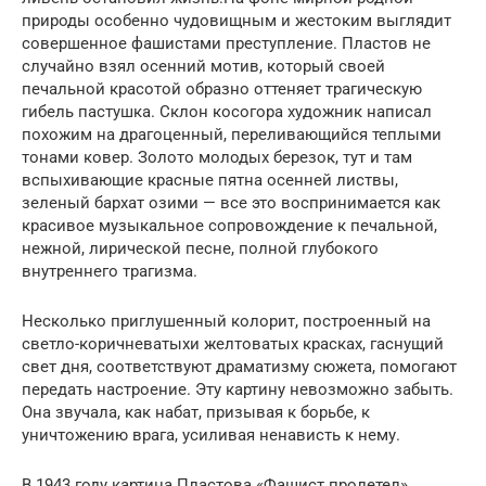
природы особенно чудовищным и жестоким выглядит
совершенное фашистами преступление. Пластов не
случайно взял осенний мотив, который своей
печальной красотой образно оттеняет трагическую
гибель пастушка. Склон косогора художник написал
похожим на драгоценный, переливающийся теплыми
тонами ковер. Золото молодых березок, тут и там
вспыхивающие красные пятна осенней листвы,
зеленый бархат озими — все это воспринимается как
красивое музыкальное сопровождение к печальной,
нежной, лирической песне, полной глубокого
внутреннего трагизма.
Несколько приглушенный колорит, построенный на
светло-коричневатыхи желтоватых красках, гаснущий
свет дня, соответствуют драматизму сюжета, помогают
передать настроение. Эту картину невозможно забыть.
Она звучала, как набат, призывая к борьбе, к
уничтожению врага, усиливая ненависть к нему.
В 1943 году картина Пластова «Фашист пролетел»