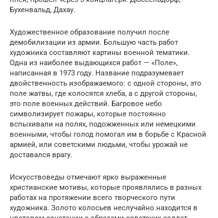
Бухенвальд, Дахау.
Художественное образование получил после
демобилизации из армии. Большую часть работ
художника составляют картины военной тематики.
Одна из наиболее выдающихся работ — «Поле»,
написанная в 1973 году. Название подразумевает
двойственность изображаемого: с одной стороны, это
поле жатвы, где колосятся хлеба, а с другой стороны,
это поле военных действий. Багровое небо
символизирует пожары, которые постоянно
вспыхивали на полях, подожженных или немецкими
военными, чтобы голод помогал им в борьбе с Красной
армией, или советскими людьми, чтобы урожай не
доставался врагу.
Искусствоведы отмечают ярко выраженные
христианские мотивы, которые проявлялись в разных
работах на протяжении всего творческого пути
художника. Золото колосьев неслучайно находится в
цветовом сочетании с образами советских солдат.