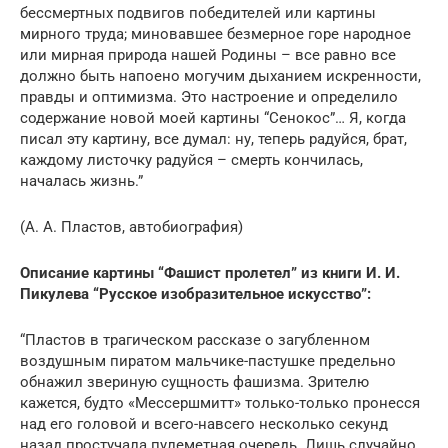
бессмертных подвигов победителей или картины
мирного труда; миновавшее безмерное горе народное
или мирная природа нашей Родины – все равно все
должно быть напоено могучим дыханием искренности,
правды и оптимизма. Это настроение и определило
содержание новой моей картины “Сенокос”… Я, когда
писал эту картину, все думал: ну, теперь радуйся, брат,
каждому листочку радуйся – смерть кончилась,
началась жизнь.”
(А. А. Пластов, автобиография)
Описание картины “Фашист пролетел” из книги И. И.
Пикулева “Русское изобразительное искусство”:
“Пластов в трагическом рассказе о загубленном
воздушным пиратом мальчике-пастушке предельно
обнажил звериную сущность фашизма. Зрителю
кажется, будто «Мессершмитт» только-только пронесся
над его головой и всего-навсего несколько секунд
назад простучала пулеметная очередь. Лишь случайно