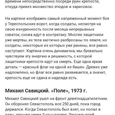
времени непосредственно посреди руин крепости,
откуда привез множество этюдов и зарисовок.
На картине изображен самый напряженный момент боя
у Тереспольских ворот, когда солдаты, несмотря на
свою изнуренность после месяца непрерывных
схваток, снова идут в контратаку. Многие защитники
уже мертвы, их тела хаотично разбросаны по земле, но
солдаты, некоторые из которых уже ранены, все равно
наступают. Картина очень динамична, мы буквально
чувствуем эту энергию и решимость, с которой
защитники крепости идут на смерть. Еще одна яркая
деталь — красный флаг на одной из башен. Древко уже
надломлено, но флаг все равно развивается, а значит,
крепость еще не сдана и надежда есть.
Михаил Савицкий. «Поле», 1973 г.
Михаил Савицкий ушел на фронт девятнадцатилетним.
Он оборонял Севастополь все 250 дней, пока город
держался. Когда Севастополь был взят, он попал в
плен, прошел через 3 концлагеря: Дюссельдорф,