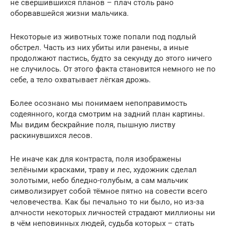
не свершившихся планов – плач столь рано
оборвавшейся жизни мальчика.
Некоторые из животных тоже попали под подлый
обстрел. Часть из них убиты или ранены, а иные
продолжают пастись, будто за секунду до этого ничего
не случилось. От этого факта становится немного не по
себе, а тело охватывает лёгкая дрожь.
Более осознано мы понимаем непоправимость
содеянного, когда смотрим на задний план картины.
Мы видим бескрайние поля, пышную листву
раскинувшихся лесов.
Не иначе как для контраста, поля изображены
зелёными красками, траву и лес, художник сделал
золотыми, небо бледно-голубым, а сам мальчик
символизирует собой тёмное пятно на совести всего
человечества. Как бы печально то ни было, но из-за
алчности некоторых личностей страдают миллионы ни
в чём неповинных людей, судьба которых – стать