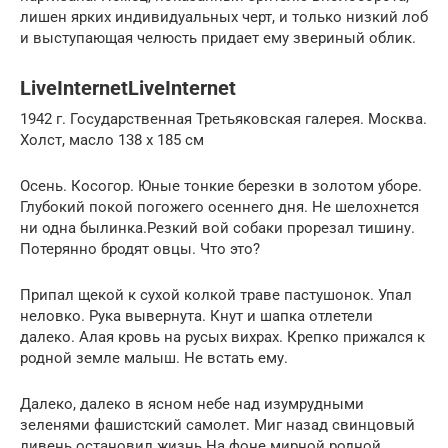
лишен ярких индивидуальных черт, и только низкий лоб
и выступающая челюсть придает ему звериный облик.
LiveInternetLiveInternet
1942 г. Государственная Третьяковская галерея. Москва.
Холст, масло 138 x 185 см
Осень. Косогор. Юные тонкие березки в золотом уборе.
Глубокий покой погожего осеннего дня. Не шелохнется
ни одна былинка.Резкий вой собаки прорезал тишину.
Потерянно бродят овцы. Что это?
Припал щекой к сухой колкой траве пастушонок. Упал
неловко. Рука вывернута. Кнут и шапка отлетели
далеко. Алая кровь на русых вихрах. Крепко прижался к
родной земле малыш. Не встать ему.
Далеко, далеко в ясном небе над изумрудными
зеленями фашистский самолет. Миг назад свинцовый
ливень остановил жизнь.На фоне мирной родной