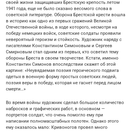
своей жизни защищавших Брестскую крепость летом
1941 года, еще не было сказано весомого слова в
советской литературе. Оборона Брестской крести вошла
в историю как одно из первых сражений Великой
Отечественной войны, в ходе которого, несмотря на
победу немецких войск, советские солдаты проявили
невероятный героизм и стойкость. Художник наряду с
писателями Константином Симоновым и Сергеев
Смирновым стал одним из первых, кто осветил тему
обороны Бреста в своем творчестве. Кстати, именно
Константин Симонов впоследствии скажет об этой
картине: «Неувядаемая поэзия героического подвига
одетых в военную форму простых советских людей,
поэзия веры в победу, которая не гаснет перед лицом
смерти…»
Во время войны художник сделал большое количество
набросков и графических работ, в основном —
портретов солдат, что очень помогло ему при
написании полномасштабных полотен. Однако этого
ему оказалось мало: Кривоногов провел много