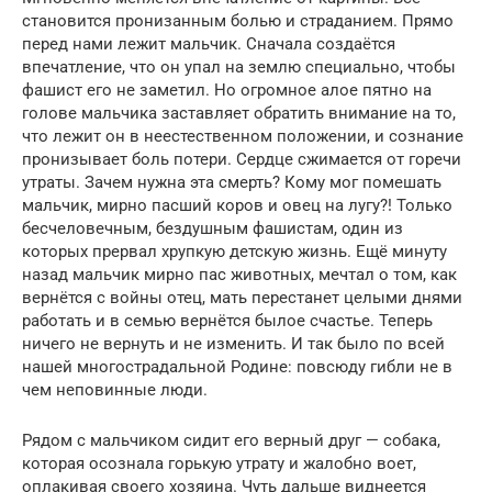
становится пронизанным болью и страданием. Прямо
перед нами лежит маль­чик. Сначала создаётся
впечатление, что он упал на землю специально, чтобы
фашист его не заметил. Но огромное алое пятно на
голове мальчика заставляет обратить внимание на то,
что лежит он в неестествен­ном положении, и сознание
пронизывает боль потери. Сердце сжимается от горечи
утраты. Зачем нужна эта смерть? Кому мог помешать
мальчик, мирно пасший коров и овец на лугу?! Только
бесчеловечным, бездуш­ным фашистам, один из
которых прервал хрупкую детскую жизнь. Ещё минуту
назад мальчик мирно пас животных, мечтал о том, как
вернётся с войны отец, мать перестанет целыми днями
работать и в семью вернётся былое счастье. Теперь
ничего не вернуть и не изменить. И так было по всей
нашей многостра­дальной Родине: повсюду гибли не в
чем неповинные люди.
Рядом с мальчиком сидит его верный друг — соба­ка,
которая осознала горькую утрату и жалобно воет,
оплакивая своего хозяина. Чуть дальше виднеется