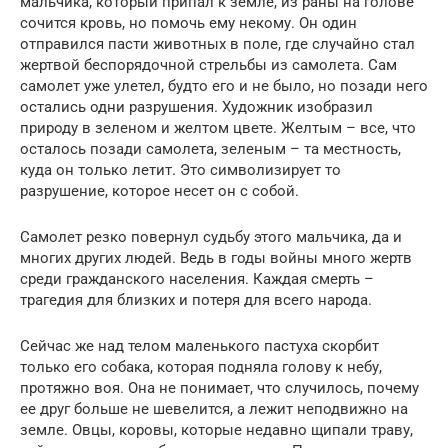
мальчика, который припал к земле, из раны на голове
сочится кровь, но помочь ему некому. Он один
отправился пасти животных в поле, где случайно стал
жертвой беспорядочной стрельбы из самолета. Сам
самолет уже улетел, будто его и не было, но позади него
остались одни разрушения. Художник изобразил
природу в зеленом и желтом цвете. Желтым – все, что
осталось позади самолета, зеленым – та местность,
куда он только летит. Это символизирует то
разрушение, которое несет он с собой.
Самолет резко повернул судьбу этого мальчика, да и
многих других людей. Ведь в годы войны много жертв
среди гражданского населения. Каждая смерть –
трагедия для близких и потеря для всего народа.
Сейчас же над телом маленького пастуха скорбит
только его собака, которая подняла голову к небу,
протяжно воя. Она не понимает, что случилось, почему
ее друг больше не шевелится, а лежит неподвижно на
земле. Овцы, коровы, которые недавно щипали траву,