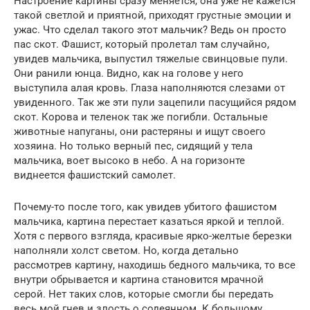
Настроение картины сразу меняется, она уже не кажется
такой светлой и приятной, приходят грустные эмоции и
ужас. Что сделал такого этот мальчик? Ведь он просто
пас скот. Фашист, который пролетал там случайно,
увидев мальчика, выпустил тяжелые свинцовые пули.
Они ранили юнца. Видно, как на голове у него
выступила алая кровь. Глаза наполняются слезами от
увиденного. Так же эти пули зацепили пасущийся рядом
скот. Корова и теленок так же погибли. Остальные
животные напуганы, они растеряны и ищут своего
хозяина. Но только верный пес, сидящий у тела
мальчика, воет высоко в небо. А на горизонте
виднеется фашистский самолет.
Почему-то после того, как увидев убитого фашистом
мальчика, картина перестает казаться яркой и теплой.
Хотя с первого взгляда, красивые ярко-желтые березки
наполняли холст светом. Но, когда детально
рассмотрев картину, находишь бедного мальчика, то все
внутри обрывается и картина становится мрачной
серой. Нет таких слов, которые смогли бы передать
весь мой гнев и злость о содеянном. К большому