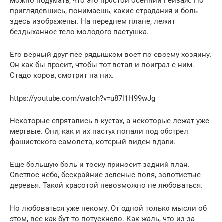
можно подумать, что это простой осенний пейзаж. Но
приглядевшись, понимаешь, какие страдания и боль
здесь изображены. На переднем плане, лежит
бездыханное тело молодого пастушка.
Его верный друг-пес рядышком воет по своему хозяину.
Он как бы просит, чтобы тот встал и поиграл с ним.
Стадо коров, смотрит на них.
https://youtube.com/watch?v=u87l1H99wJg
Некоторые спрятались в кустах, а некоторые лежат уже
мертвые. Они, как и их пастух попали под обстрел
фашистского самолета, который виден вдали.
Еще большую боль и тоску приносит задний план.
Светлое небо, бескрайние зеленые поля, золотистые
деревья. Такой красотой невозможно не любоваться.
Но любоваться уже некому. От одной только мысли об
этом, все как бут-то потускнело. Как жаль, что из-за