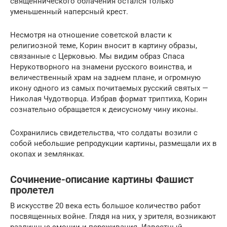
священнического облачения остался только
уменьшенный наперсный крест.
Несмотря на отношение советской власти к
религиозной теме, Корин вносит в картину образы,
связанные с Церковью. Мы видим образ Спаса
Нерукотворного на знамени русского воинства, и
величественный храм на заднем плане, и огромную
икону одного из самых почитаемых русский святых —
Николая Чудотворца. Избрав формат триптиха, Корин
сознательно обращается к деисусному чину иконы.
Сохранились свидетельства, что солдаты возили с
собой небольшие репродукции картины, размещали их в
окопах и землянках.
Сочинение-описание картины Фашист
пролетел
В искусстве 20 века есть большое количество работ
посвященных войне. Глядя на них, у зрителя, возникают
различные эмоции и переживания. Известный