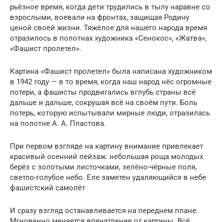
рьёзное время, когда дети трудились в тылу наравне со
взрослыми, воевали на фронтах, защищая Роди­ну
ценой своей жизни. Тяжёлое для нашего народа время
отразилось в полотнах художника «Сенокос», «Жатва»,
«Фашист пролетел».
Картина «Фашист пролетел» была написана ху­дожником
в 1942 году — в то время, когда наш народ нёс огромные
потери, а фашисты продвигались вглубь страны всё
дальше и дальше, сокрушая всё на своём пути. Боль
потерь, которую испытывали мирные люди, отразилась
на полотне А. А. Пластова.
При первом взгляде на картину внимание при­влекает
красивый осенний пейзаж: небольшая роща молодых
берёз с золотыми листочками, зелёно-чёрные поля,
светло-голубое небо. Еле заметен удаляющийся в небе
фашистский самолёт
И сразу взгляд оста­навливается на переднем плане.
Мгновенно меняется впечатление от картины. Всё