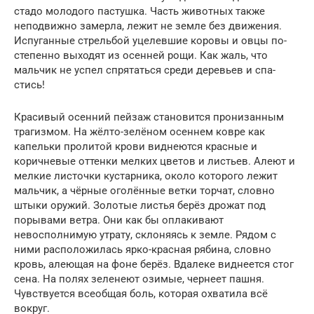
стадо молодого пастушка. Часть животных также
неподвижно замерла, лежит не земле без движения.
Испуганные стрельбой уцелевшие коровы и овцы по­
степенно выходят из осенней рощи. Как жаль, что
мальчик не успел спрятаться среди деревьев и спа­
стись!
Красивый осенний пейзаж становится пронизан­ным
трагизмом. На жёлто-зелёном осеннем ковре как
капельки пролитой крови виднеются красные и
коричневые оттенки мелких цветов и листьев. Але­ют и
мелкие листочки кустарника, около которого лежит
мальчик, а чёрные оголённые ветки торчат, словно
штыки оружий. Золотые листья берёз дро­жат под
порывами ветра. Они как бы оплакивают
невосполнимую утрату, склоняясь к земле. Рядом с
ними расположилась ярко-красная рябина, словно
кровь, алеющая на фоне берёз. Вдалеке виднеется стог
сена. На полях зеленеют озимые, чернеет пашня.
Чувствуется всеобщая боль, которая охватила всё
вокруг.