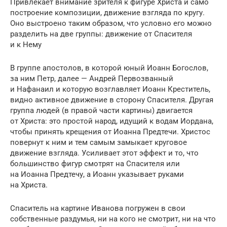
Привлекает внимание зрителя к фигуре Христа и само
построение композиции, движение взгляда по кругу.
Оно выстроено таким образом, что условно его можно
разделить на две группы: движение от Спасителя
и к Нему
В группе апостолов, в которой юный Иоанн Богослов,
за ним Петр, далее — Андрей Первозванный
и Нафанаил и которую возглавляет Иоанн Креститель,
видно активное движение в сторону Спасителя. Другая
группа людей (в правой части картины) двигается
от Христа: это простой народ, идущий к водам Иордана,
чтобы принять крещения от Иоанна Предтечи. Христос
повернут к ним и тем самым замыкает круговое
движение взгляда. Усиливает этот эффект и то, что
большинство фигур смотрят на Спасителя или
на Иоанна Предтечу, а Иоанн указывает руками
на Христа.
Спаситель на картине Иванова погружен в свои
собственные раздумья, ни на кого не смотрит, ни на что